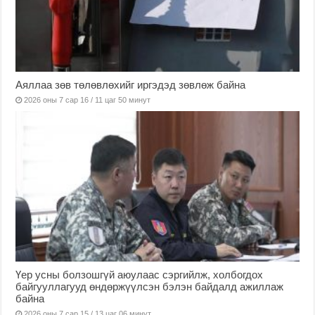
Аяллаа зөв төлөвлөхийг иргэдэд зөвлөж байна
2026 оны 7 сар 16 / 11 цаг 50 минут
Үер усны болзошгүй аюулаас сэргийлж, холбогдох
байгууллагууд өндөржүүлсэн бэлэн байдалд ажиллаж
байна
2026 оны 7 сар 15 / 13 цаг 06 минут