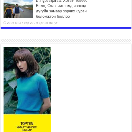
Б.Пүрэвдагва: Хотын төвөөс
Бэлх, Сэлх чиглэлд явахад
дугуйн замаар зорчих бүрэн
боломжтой боллоо
2026 оны 7 сар 20 / 9 цаг 20 минут
Хан-Уул дүүрэг, Чингисийн
өргөн чөлөөний ус зайлуулах
шугам хоолойн ажил 80
хувьтай үргэлжилж байна
2026 оны 7 сар 20 / 9 цаг 14 минут
Усархаг аадар бороо орж
байгаа тул аюулгүй байдлаа
хангаж, үер усны аюулаас
сэрэмжлэхийг нийслэлийн
Онцгой байдлын газраас анхааруулж байна
2026 оны 7 сар 20 / 9 цаг 09 минут
311 алба хаагч, 119 техник хэрэгсэлтэй ажиллаж
үер усны аюул, болзошгүй эрсдэлээс сэргийлж
байна
2026 оны 7 сар 20 / 9 цаг 05 минут
Аяллаа зөв төлөвлөхийг иргэдэд зөвлөж байна