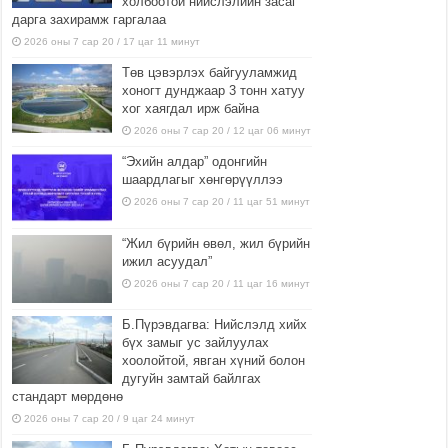
холбоотой нийслэлийн засаг
дарга захирамж гаргалаа
2026 оны 7 сар 20 / 17 цаг 11 минут
Төв цэвэрлэх байгууламжид
хоногт дунджаар 3 тонн хатуу
хог хаягдал ирж байна
2026 оны 7 сар 20 / 12 цаг 06 минут
“Эхийн алдар” одонгийн
шаардлагыг хөнгөрүүллээ
2026 оны 7 сар 20 / 11 цаг 51 минут
“Жил бүрийн өвөл, жил бүрийн
ижил асуудал”
2026 оны 7 сар 20 / 11 цаг 16 минут
Б.Пүрэвдагва: Нийслэлд хийх
бүх замыг ус зайлуулах
хоолойтой, явган хүний болон
дугуйн замтай байлгах
стандарт мөрдөнө
2026 оны 7 сар 20 / 9 цаг 24 минут