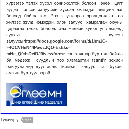
хүрээгээ тэлэх хүсэл сонирхолтой болсон өнөө цагт
нүдээ олсон залуусын хүссэн хүлээдэг лекцийн нэг
болоод байгаа юм. Энэ ч утгаараа оролцогчдын тоо
жилээс жилд нэмэгдэн, олон залуус хамрагдаж оюуны
цараагаа тэлэх болсон. Энэ жилийн хувьд уг лекцэнд
суухыг хүссэн
залуусыг
https://docs.google.com/forms/d/1hm1C-
F4OCVHeN44PawzJQO-EsEkc-
mHe_Q0dsDeiDJ0/viewform
гэсэн хаягаар бүртгэж байгаа
ба мэдээж суудлын тоо хязгаартай гэдгийг зохион
байгуулагчид дуулгасан. Тиймээс залуус та бүхэн
амжиж бүртгүүлээрэй.
Түлхүүр үг
МЗХ