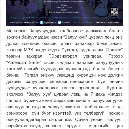
Монголын Залуучуудын холбооноос уламжлал болгон
зохион байгуулагдаж ирсэн “Залуу хүн” цуврал лекц энэ
долоо хоногийн баасан гарагт эхлэхээр болж анхны
зочноор МЗХ-ны дэргэдэх Сургалт, судалгааны “Полиси”
төвийн захирал Г.Эрдэнэгэрэл уригдсан. Тэрээр
“Аmerican Smile” гэсэн сэдвээр дэлхийн залуучуудын
хөгжлийн энгийн нууцуудаас хуваалцхад бэлэн болсон
байна. Тэгвэл энэхүү лекцэнд хүрэлцэн ирж дэлхий
дахины залуусын хөгжлийг тодорхойлж буй энгийн
нууцуудаас хуваалцахыг хүссэн оролцогчдыг бүртгэж
эхэлжээ. “Залуу хүн” цуврал лекц нь 7 дахь жилдээ
салбар бүрийн амжилтаараа манлайлагч залуусыг урьж
оролцуулан оюутан залуус, ажилтан албан хаагч гээд
сонирхсон хүн бүрт нээлттэй, үнэ төлбөргүй зохион
байгуулагддагаараа онцлог юм. Орчин үеийн залуус
өөрийнхөө оюунд хөрөнгө оруулж, мэдлэгийн цар