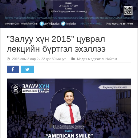
”Залуу хүн 2015” цуврал
лекцийн бүртгэл эхэллээ
2015 оны 3 сар 2 / 22 цаг 59 минут
Мэдээ мэдээлэл
,
Нийгэм