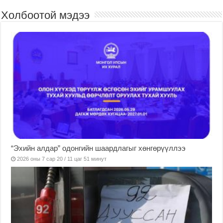
Холбоотой мэдээ
“Эхийн алдар” одонгийн шаардлагыг хөнгөрүүллээ
2026 оны 7 сар 20 / 11 цаг 51 минут