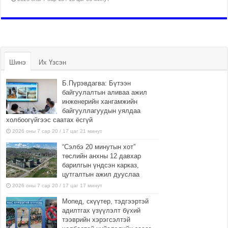
Шинэ
Их Үзсэн
Б.Пүрэвдагва: Бүтээн
байгуулалтын аливаа ажил
инженерийн хангамжийн
байгууллагуудын уялдаа
холбоогүйгээс саатах ёсгүй
2026 оны 7 сар 20 / 17 цаг 21 минут
“Сэлбэ 20 минутын хот”
төслийн анхны 12 давхар
барилгын үндсэн карказ,
цутгалтын ажил дууслаа
2026 оны 7 сар 20 / 17 цаг 17 минут
Мопед, скүүтер, тэдгээртэй
адилтгах үзүүлэлт бүхий
тээврийн хэрэгсэлтэй