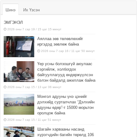
Шинэ
Их Үзсэн
ЭМГЭНЭЛ
2026 оны 7 сар 19 / 15 цаг 15 минут
Аяллаа зөв төлөвлөхийг
иргэдэд зөвлөж байна
2026 оны 7 сар 16 / 11 цаг 50 минут
Үер усны болзошгүй аюулаас
сэргийлж, холбогдох
байгууллагууд өндөржүүлсэн
бэлэн байдалд ажиллаж байна
2026 оны 7 сар 15 / 13 цаг 06 минут
Монгол адууны үнэ цэнийг
дэлхийд сурталчлах “Дэлхийн
адууны өдөр”-т 15000 морьтон
оролцож байна
2026 оны 7 сар 15 / 11 цаг 51 минут
Шагайн харвааны насанд
хүрэгчдийн багийн төрөлд 106