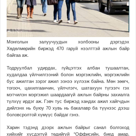
Монголын залуучуудын холбооны дэргэдэх
Хөдөлмөрийн биржэд 470 гаруй нээлттэй ажлын байр
байгаа аж.
Тодруулбал удирдах, гүйцэтгэх албан тушаалтан,
худалдаа үйлчилгээний болон мэргэжлийн, мэргэжлийн
бус ажилтан зэрэг ажил эзнээ хүлээж байна. Мөн зөөгч,
тогооч, цахилгаанчин, үйлчлэгч, шатахуун түгээгч гэх
мэтчилэн мэргэжил шаардаагүй ажлын байрны захиалга
түлхүү ирдэг аж. Гэвч тус биржэд хандах ажил хайгчдын
дийлэнх нь буюу 70 хувь нь бакалавр ба түүнээс дээш
боловсролтой хүмүүс байдаг гэнэ.
Харин тэдэнд дээрх ажлын байрыг санал болгоход
хийхийг хүсдэггүй төдийгүй “Оффисийн, биед амар,