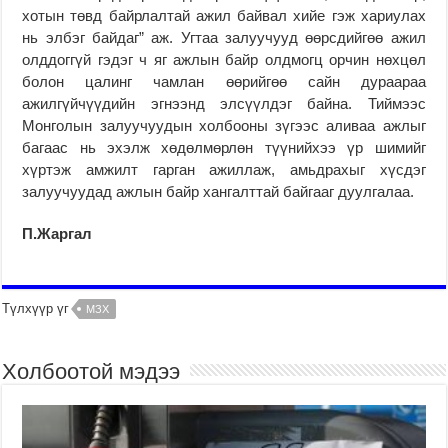
хотын төвд байрлалтай ажил байвал хийе гэж хариулах
нь элбэг байдаг” аж. Угтаа залуучууд өөрсдийгөө ажил
олддоггүй гэдэг ч яг ажлын байр олдмогц орчин нөхцөл
болон цалинг чамлан өөрийгөө сайн дураараа
ажилгүйчүүдийн эгнээнд элсүүлдэг байна. Тиймээс
Монголын залуучуудын холбооны зүгээс аливаа ажлыг
багаас нь эхэлж хөдөлмөрлөн түүнийхээ үр шимийг
хүртэж амжилт гарган ажиллаж, амьдрахыг хүсдэг
залуучуудад ажлын байр хангалттай байгааг дуулгалаа.
П.Жаргал
Түлхүүр үг
МЗХ
Холбоотой мэдээ