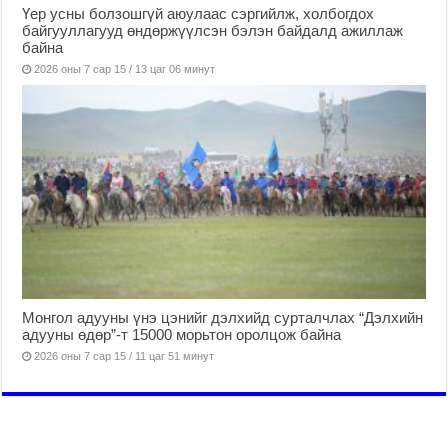
Үер усны болзошгүй аюулаас сэргийлж, холбогдох
байгууллагууд өндөржүүлсэн бэлэн байдалд ажиллаж
байна
2026 оны 7 сар 15 / 13 цаг 06 минут
Монгол адууны үнэ цэнийг дэлхийд сурталчлах “Дэлхийн
адууны өдөр”-т 15000 морьтон оролцож байна
2026 оны 7 сар 15 / 11 цаг 51 минут