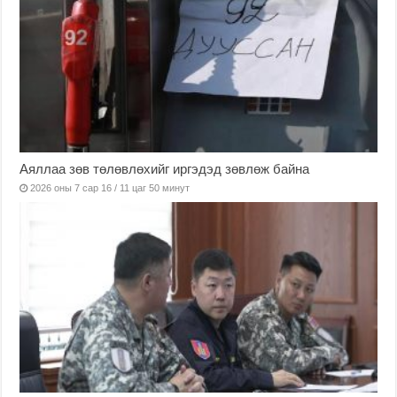
Аяллаа зөв төлөвлөхийг иргэдэд зөвлөж байна
2026 оны 7 сар 16 / 11 цаг 50 минут