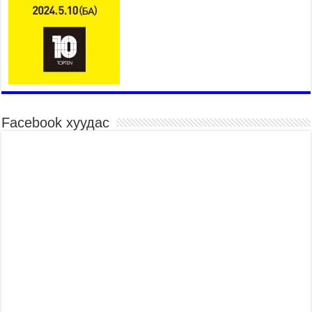
Үндэсний их баяр наадмын шагайн харваа
насанд хүрэгчдийн багийн харваагаар
үргэлжилж байна
2026 оны 7 сар 15 / 10 цаг 52 минут
Үндэсний их баяр наадмын хүчит бөхийн
барилдаан эхэллээ
2026 оны 7 сар 15 / 10 цаг 46 минут
Үндэсний хувцасны өдрийг тохиолдуулан
Facebook хуудас
“Дээлтэй монгол наадам” боллоо
2026 оны 7 сар 15 / 10 цаг 41 минут
МОНГОЛ УЛСЫН ЕРӨНХИЙ САЙД Н.УЧРАЛ
БАЯР НААДМЫН НЭЭЛТЭД ОРОЛЦОЖ,
НААДАМЧИН ОЛОНД МЭНДЧИЛГЭЭ
ДЭВШҮҮЛЭВ
2026 оны 7 сар 14 / 17 цаг 56 минут
МОНГОЛ УЛСЫН ЕРӨНХИЙ САЙД Н.УЧРАЛ
БҮГД НАЙРАМДАХ СОЛОНГОС УЛСЫН
ЕРӨНХИЙЛӨГЧ И ЖЭ МЁН-Д БАРААЛХАВ
2026 оны 7 сар 14 / 17 цаг 51 минут
ТӨРИЙН ДАЛБААНЫ ӨДӨРТ ЗОРИУЛСАН