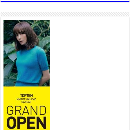
ажиллаж байна
2026 оны 7 сар 15 / 11 цаг 22 минут
Наадмын амралтын өдрүүдэд
нийслэлийн эрүүл мэндийн
байгууллагууд дараах
хуваарийн дагуу ажиллана
2026 оны 7 сар 15 / 11 цаг 18 минут
Үндэсний их баяр наадам
эхэллээ
2026 оны 7 сар 15 / 11 цаг 14 минут
Үер усны аюулаас сэргийлж, нийслэлийн Онцгой
байдлын газрын 162 алба хаагч үүрэг гүйцэтгэж
байна
2026 оны 7 сар 15 / 11 цаг 07 минут
Үндэсний их сурын харваанд 850 харваач цэц
мэргэнээ сорьж байна
2026 оны 7 сар 15 / 11 цаг 03 минут
Төв цэнгэлдэхийн эргэн тойронд
2026 оны 7 сар 15 / 10 цаг 58 минут