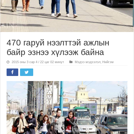
470 гаруй нээлттэй ажлын
байр эзнээ хүлээж байна
2015 оны 3 сар 4 / 22 цаг 02 минут
Мэдээ мэдээлэл
,
Нийгэм