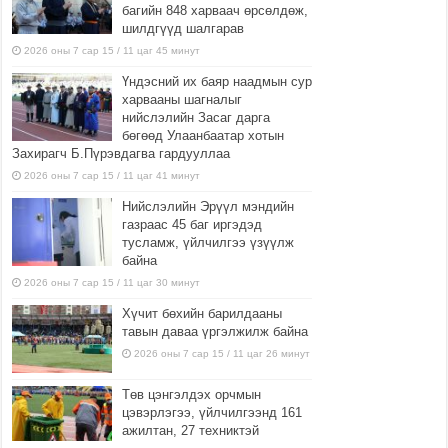
багийн 848 харваач өрсөлдөж,
шилдгүүд шалгарав
2026 оны 7 сар 15 / 11 цаг 45 минут
Үндэсний их баяр наадмын сур
харвааны шагналыг
нийслэлийн Засаг дарга
бөгөөд Улаанбаатар хотын
Захирагч Б.Пүрэвдагва гардууллаа
2026 оны 7 сар 15 / 11 цаг 41 минут
Нийслэлийн Эрүүл мэндийн
газраас 45 баг иргэдэд
тусламж, үйлчилгээ үзүүлж
байна
2026 оны 7 сар 15 / 11 цаг 30 минут
Хүчит бөхийн барилдааны
тавын даваа үргэлжилж байна
2026 оны 7 сар 15 / 11 цаг 26 минут
Төв цэнгэлдэх орчмын
цэвэрлэгээ, үйлчилгээнд 161
ажилтан, 27 техниктэй