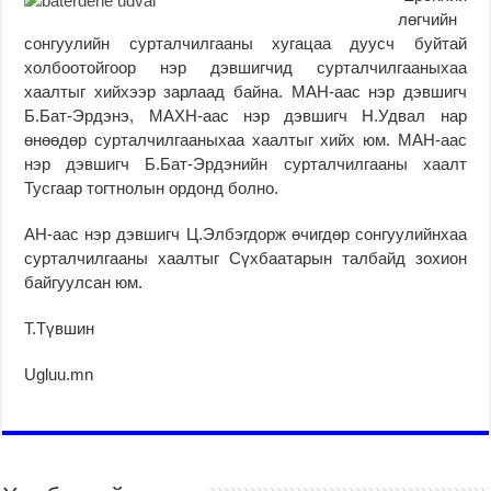
лөгчийн
сонгуулийн сурталчилгааны хугацаа дуусч буйтай
холбоотойгоор нэр дэвшигчид сурталчилгааныхаа
хаалтыг хийхээр зарлаад байна. МАН-аас нэр дэвшигч
Б.Бат-Эрдэнэ, МАХН-аас нэр дэвшигч Н.Удвал нар
өнөөдөр сурталчилгааныхаа хаалтыг хийх юм. МАН-аас
нэр дэвшигч Б.Бат-Эрдэнийн сурталчилгааны хаалт
Тусгаар тогтнолын ордонд болно.
АН-аас нэр дэвшигч Ц.Элбэгдорж өчигдөр сонгуулийнхаа
сурталчилгааны хаалтыг Сүхбаатарын талбайд зохион
байгуулсан юм.
Т.Түвшин
Ugluu.mn