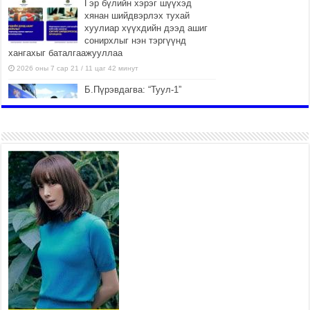
Гэр бүлийн хэрэг шүүхэд
хянан шийдвэрлэх тухай
хуулиар хүүхдийн дээд ашиг
сонирхлыг нэн тэргүүнд
хангахыг баталгаажууллаа
2026 оны 7 сар 21 / 11 цаг 42 минут
Б.Пүрэвдагва: “Туул-1”
коллекторыг ашиглалтад
оруулж байж бид гэр
хорооллыг барилгажуулна
2026 оны 7 сар 21 / 10 цаг 15 минут
НИЙСЛЭЛ, АЙМГИЙН
УДИРДЛАГУУДЫН АЖЛЫГ
ХҮНД СУРТЛЫГ БУУРУУЛЖ,
ИРГЭД, АЖ АХУЙН НЭГЖИЙН
АЧААГ ХЭРХЭН ХӨНГӨЛСНӨӨР ДҮГНЭНЭ
2026 оны 7 сар 21 / 10 цаг 09 минут
Байнгын хорооны дарга
М.Мандхай Цөлжилттэй
тэмцэх тухай НҮБ-ын
конвенцын талуудын 17 дугаар
бага хурал (СОР17)-ын бэлтгэл ажлын явцтай