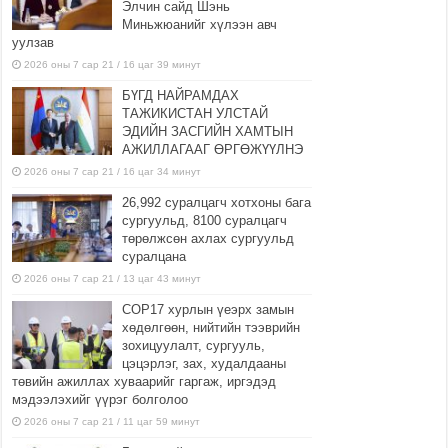
Элчин сайд Шэнь
Миньжюанийг хүлээн авч
уулзав
2026 оны 7 сар 21 / 16 цаг 39 минут
БҮГД НАЙРАМДАХ
ТАЖИКИСТАН УЛСТАЙ
ЭДИЙН ЗАСГИЙН ХАМТЫН
АЖИЛЛАГААГ ӨРГӨЖҮҮЛНЭ
2026 оны 7 сар 21 / 16 цаг 34 минут
26,992 суралцагч хотхоны бага
сургуульд, 8100 суралцагч
төрөлжсөн ахлах сургуульд
суралцана
2026 оны 7 сар 21 / 13 цаг 43 минут
COP17 хурлын үеэрх замын
хөдөлгөөн, нийтийн тээврийн
зохицуулалт, сургууль,
цэцэрлэг, зах, худалдааны
төвийн ажиллах хуваарийг гаргаж, иргэдэд
мэдээлэхийг үүрэг болголоо
2026 оны 7 сар 21 / 11 цаг 59 минут