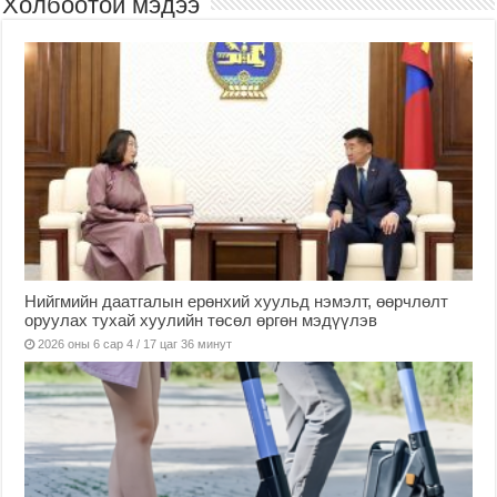
Холбоотой мэдээ
Нийгмийн даатгалын ерөнхий хуульд нэмэлт, өөрчлөлт
оруулах тухай хуулийн төсөл өргөн мэдүүлэв
2026 оны 6 сар 4 / 17 цаг 36 минут