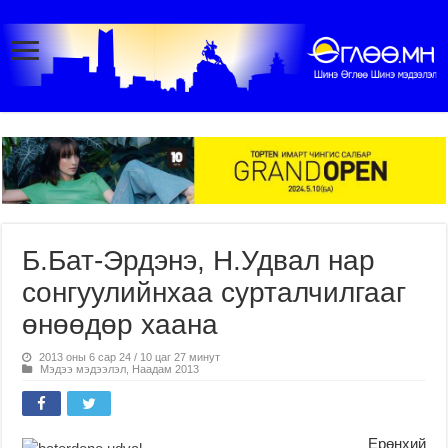
Б.Бат-Эрдэнэ, Н.Удвал нар
сонгуулийнхаа сурталчилгааг
өнөөдөр хаана
2013 оны 6 сар 24 / 10 цаг 27 минут
Мэдээ мэдээлэл
,
Наадам 2013
Ерөнхий