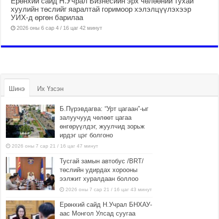
Ерөнхий сайд Н.Учрал Бизнесийн эрх чөлөөний тухай
хуулийн төслийг яаралтай горимоор хэлэлцүүлэхээр
УИХ-д өргөн барилаа
2026 оны 6 сар 4 / 16 цаг 42 минут
Шинэ
Их Үзсэн
Б.Пүрэвдагва: “Урт цагаан”-ыг
залуучууд чөлөөт цагаа
өнгөрүүлдэг, жуулчид зорьж
ирдэг цэг болгоно
2026 оны 7 сар 21 / 16 цаг 47 минут
Тусгай замын автобус /BRT/
төслийн удирдах хорооны
ээлжит хуралдаан боллоо
2026 оны 7 сар 21 / 16 цаг 43 минут
Ерөнхий сайд Н.Учрал БНХАУ-
аас Монгол Улсад суугаа