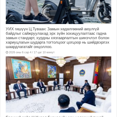
УИХ гишүүн Ц.Туваан: Замын хөдөлгөөний аюулгүй
байдлыг сайжруулахад эрх зүйн зохицуулалтаас гадна
замын стандарт, хурдны хязгаарлалтын шинэчлэл болон
хариуцлагын шударга тогтолцоог цогцоор нь шийдвэрлэх
шаардлагатайг онцоллоо.
2026 оны 6 сар 4 / 17 цаг 10 минут