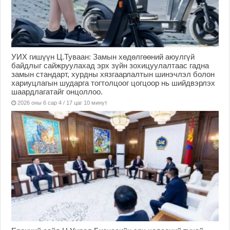
УИХ гишүүн Ц.Туваан: Замын хөдөлгөөний аюулгүй
байдлыг сайжруулахад эрх зүйн зохицуулалтаас гадна
замын стандарт, хурдны хязгаарлалтын шинэчлэл болон
хариуцлагын шударга тогтолцоог цогцоор нь шийдвэрлэх
шаардлагатайг онцоллоо.
2026 оны 6 сар 4 / 17 цаг 10 минут