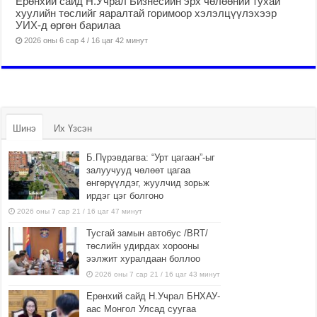
Ерөнхий сайд Н.Учрал Бизнесийн эрх чөлөөний тухай
хуулийн төслийг яаралтай горимоор хэлэлцүүлэхээр
УИХ-д өргөн барилаа
2026 оны 6 сар 4 / 16 цаг 42 минут
Шинэ
Их Үзсэн
Б.Пүрэвдагва: “Урт цагаан”-ыг
залуучууд чөлөөт цагаа
өнгөрүүлдэг, жуулчид зорьж
ирдэг цэг болгоно
2026 оны 7 сар 21 / 16 цаг 47 минут
Тусгай замын автобус /BRT/
төслийн удирдах хорооны
ээлжит хуралдаан боллоо
2026 оны 7 сар 21 / 16 цаг 43 минут
Ерөнхий сайд Н.Учрал БНХАУ-
аас Монгол Улсад суугаа