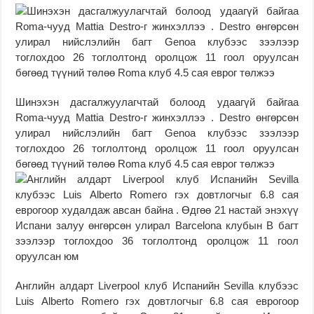
Шинэхэн дасгалжуулагчтай болоод удаагүй байгаа
Roma-чууд Mattia Destro-г жинхэллээ . Destro өнгөрсөн
улирал нийслэлийн багт Genoa клубээс зээлээр
тоглохдоо 26 тоглолтонд оролцож 11 гоол оруулсан
бөгөөд түүний төлөө Roma клуб 4.5 сая еврог төлжээ
Английн алдарт Liverpool клуб Испанийн Sevilla клубээс
Luis Alberto Romero гэх довтлогчыг 6.8 сая еврогоор