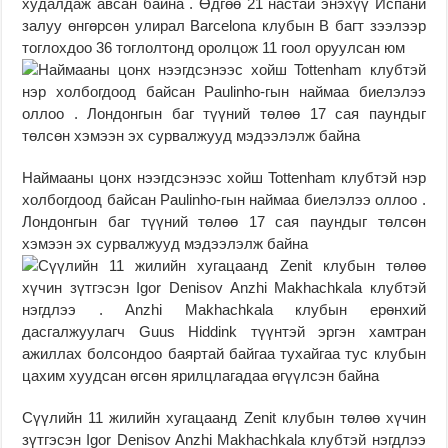
худалдаж авсан байна . Өдгөө 21 настай энэхүү Испани
залуу өнгөрсөн улирал Barcelona клубын B багт зээлээр
тоглохдоо 36 тоглолтонд оролцож 11 гоол оруулсан юм
Наймааны цонх нээгдсэнээс хойш Tottenham клубтэй нэр
холбогдоод байсан Paulinho-гын наймаа биелэлээ оллоо .
Лондонгын баг түүний төлөө 17 сая паундыг төлсөн
хэмээн эх сурвалжууд мэдээлэлж байна
Сүүлийн 11 жилийн хугацаанд Zenit клубын төлөө хүчин
зүтгэсэн Igor Denisov Anzhi Makhachkala клубтэй нэгдлээ