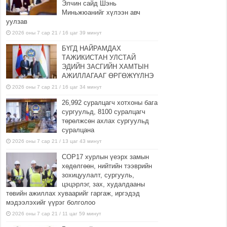
Элчин сайд Шэнь
Миньжюанийг хүлээн авч
уулзав
2026 оны 7 сар 21 / 16 цаг 39 минут
БҮГД НАЙРАМДАХ
ТАЖИКИСТАН УЛСТАЙ
ЭДИЙН ЗАСГИЙН ХАМТЫН
АЖИЛЛАГААГ ӨРГӨЖҮҮЛНЭ
2026 оны 7 сар 21 / 16 цаг 34 минут
26,992 суралцагч хотхоны бага
сургуульд, 8100 суралцагч
төрөлжсөн ахлах сургуульд
суралцана
2026 оны 7 сар 21 / 13 цаг 43 минут
COP17 хурлын үеэрх замын
хөдөлгөөн, нийтийн тээврийн
зохицуулалт, сургууль,
цэцэрлэг, зах, худалдааны
төвийн ажиллах хуваарийг гаргаж, иргэдэд
мэдээлэхийг үүрэг болголоо
2026 оны 7 сар 21 / 11 цаг 59 минут