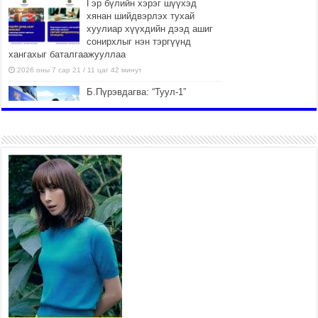
Гэр бүлийн хэрэг шүүхэд
хянан шийдвэрлэх тухай
хуулиар хүүхдийн дээд ашиг
сонирхлыг нэн тэргүүнд
хангахыг баталгаажууллаа
2026 оны 7 сар 21 / 11 цаг 42 минут
Б.Пүрэвдагва: “Туул-1”
коллекторыг ашиглалтад
оруулж байж бид гэр
хорооллыг барилгажуулна
2026 оны 7 сар 21 / 10 цаг 15 минут
НИЙСЛЭЛ, АЙМГИЙН
УДИРДЛАГУУДЫН АЖЛЫГ
ХҮНД СУРТЛЫГ БУУРУУЛЖ,
ИРГЭД, АЖ АХУЙН НЭГЖИЙН
АЧААГ ХЭРХЭН ХӨНГӨЛСНӨӨР ДҮГНЭНЭ
2026 оны 7 сар 21 / 10 цаг 09 минут
Байнгын хорооны дарга
М.Мандхай Цөлжилттэй
тэмцэх тухай НҮБ-ын
конвенцын талуудын 17 дугаар
бага хурал (СОР17)-ын бэлтгэл ажлын явцтай