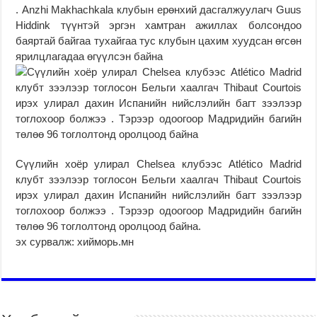
. Anzhi Makhachkala клубын ерөнхий дасгалжуулагч Guus
Hiddink түүнтэй эргэн хамтран ажиллах болсондоо
баяртай байгаа тухайгаа тус клубын цахим хуудсан өгсөн
ярилцлагадаа өгүүлсэн байна
Сүүлийн хоёр улирал Chelsea клубээс Atlético Madrid
клубт зээлээр тоглосон Бельги хаалгач Thibaut Courtois
ирэх улирал дахин Испанийн нийслэлийн багт зээлээр
тоглохоор болжээ . Тэрээр одоогоор Мадридийн багийн
төлөө 96 тоглолтонд оролцоод байна.
эх сурвалж: хийморь.мн