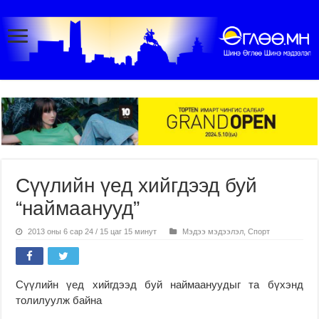
Сүүлийн үед хийгдээд буй
“наймаанууд”
2013 оны 6 сар 24 / 15 цаг 15 минут
Мэдээ мэдээлэл
,
Спорт
Сүүлийн үед хийгдээд буй наймаануудыг та бүхэнд
толилуулж байна