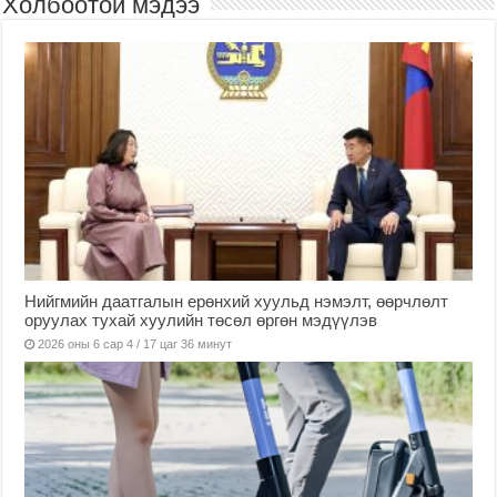
Холбоотой мэдээ
Нийгмийн даатгалын ерөнхий хуульд нэмэлт, өөрчлөлт
оруулах тухай хуулийн төсөл өргөн мэдүүлэв
2026 оны 6 сар 4 / 17 цаг 36 минут