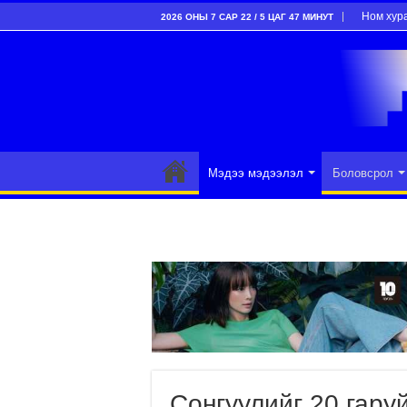
Ном хур
2026 ОНЫ 7 САР 22 / 5 ЦАГ 47 МИНУТ
Мэдээ мэдээлэл
Боловсрол
Сонгуулийг 20 гару