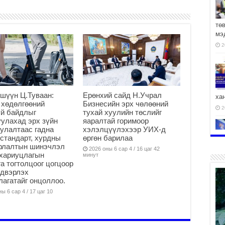
тө
мэ
2
шүүн Ц.Туваан:
Ерөнхий сайд Н.Учрал
ха
 хөдөлгөөний
Бизнесийн эрх чөлөөний
2
й байдлыг
тухай хуулийн төслийг
улахад эрх зүйн
яаралтай горимоор
улалтаас гадна
хэлэлцүүлэхээр УИХ-д
стандарт, хурдны
өргөн барилаа
арлалтын шинэчлэл
2026 оны 6 сар 4 / 16 цаг 42
хариуцлагын
минут
2
а тогтолцоог цогцоор
йдвэрлэх
агатайг онцоллоо.
ы 6 сар 4 / 17 цаг 10
АЧ
2