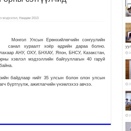
э мэдээлэл
,
Наадам 2013
Монгол Улсын Ерөнхийлөгчийн сонгуулийн
санал хураалт хоёр өдрийн дараа болно.
уу
лахаар АНУ, ОХУ, БНХАУ, Япон, БНСУ, Казакстан,
2
орны хэвлэл мэдээллийн байгууллагын 40 гаруй
байна.
дрийн байдлаар нийт 35 улсын болон олон улсын
агч бүртгүүлж, ажиглагчийн үнэмлэхээ авчээ.
2
2