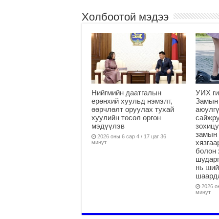
Холбоотой мэдээ
Нийгмийн даатгалын
УИХ ги
ерөнхий хуульд нэмэлт,
Замын
өөрчлөлт оруулах тухай
аюулгү
хуулийн төсөл өргөн
сайжру
мэдүүлэв
зохицу
замын 
2026 оны 6 сар 4 / 17 цаг 36
хязга
минут
болон 
шударг
нь ши
шаардл
2026 он
минут