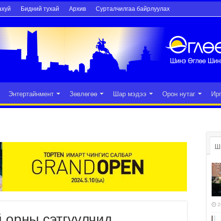
ахуй
Бидний тухай
Архив
Сурталчилгаа байрлуулах
Энтертайнмент
Зөвлөгөө
Шар мэдээ
Орон нутаг
Ир
Ш
2
й орны сэтгүүлчид