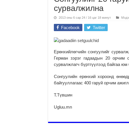
сурвалжилна
2013 оны 6 сар 24 / 16 цаг 18 минут
Мэдэ
Facebook
Twitter
Ерөнхийлөгчийн сонгуулийг сурвалж
Герман зэрэг гадаадын 20 орчим 
сурвалжлагч бүртгүүлээд байгаа юм 
Сонгуулийн ерөнхий хороонд өнөө
байгууллагаас 400 гаруй орчим ажигл
Т.Түвшин
Ugluu.mn