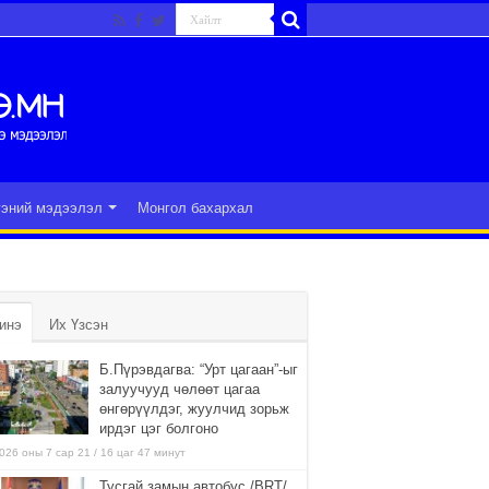
гэний мэдээлэл
Монгол бахархал
инэ
Их Үзсэн
Б.Пүрэвдагва: “Урт цагаан”-ыг
залуучууд чөлөөт цагаа
өнгөрүүлдэг, жуулчид зорьж
ирдэг цэг болгоно
026 оны 7 сар 21 / 16 цаг 47 минут
Тусгай замын автобус /BRT/