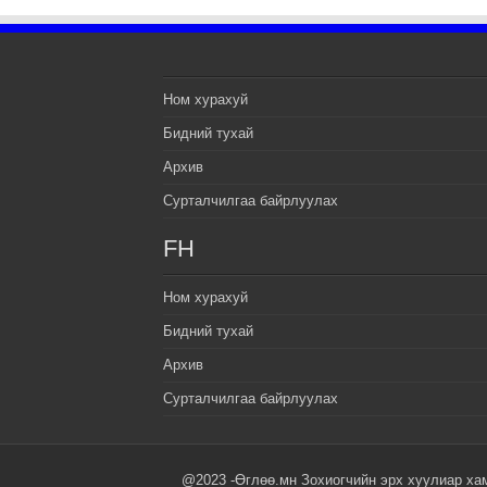
Ном хурахуй
Бидний тухай
Архив
Сурталчилгаа байрлуулах
FH
Ном хурахуй
Бидний тухай
Архив
Сурталчилгаа байрлуулах
@2023 -Өглөө.мн Зохиогчийн эрх хуулиар ха