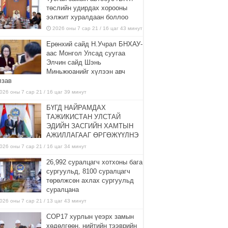
төслийн удирдах хорооны
ээлжит хуралдаан боллоо
2026 оны 7 сар 21 / 16 цаг 43 минут
Ерөнхий сайд Н.Учрал БНХАУ-
аас Монгол Улсад суугаа
Элчин сайд Шэнь
Миньжюанийг хүлээн авч
лзав
026 оны 7 сар 21 / 16 цаг 39 минут
БҮГД НАЙРАМДАХ
ТАЖИКИСТАН УЛСТАЙ
ЭДИЙН ЗАСГИЙН ХАМТЫН
АЖИЛЛАГААГ ӨРГӨЖҮҮЛНЭ
026 оны 7 сар 21 / 16 цаг 34 минут
26,992 суралцагч хотхоны бага
сургуульд, 8100 суралцагч
төрөлжсөн ахлах сургуульд
суралцана
026 оны 7 сар 21 / 13 цаг 43 минут
COP17 хурлын үеэрх замын
хөдөлгөөн, нийтийн тээврийн