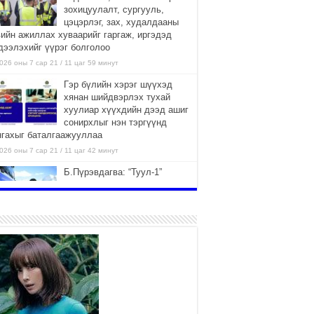
зохицуулалт, сургууль,
цэцэрлэг, зах, худалдааны
вийн ажиллах хуваарийг гаргаж, иргэдэд
дээлэхийг үүрэг болголоо
026 оны 7 сар 21 / 11 цаг 59 минут
Гэр бүлийн хэрэг шүүхэд
хянан шийдвэрлэх тухай
хуулиар хүүхдийн дээд ашиг
сонирхлыг нэн тэргүүнд
нгахыг баталгаажууллаа
026 оны 7 сар 21 / 11 цаг 42 минут
Б.Пүрэвдагва: “Туул-1”
коллекторыг ашиглалтад
оруулж байж бид гэр
хорооллыг барилгажуулна
026 оны 7 сар 21 / 10 цаг 15 минут
НИЙСЛЭЛ, АЙМГИЙН
УДИРДЛАГУУДЫН АЖЛЫГ
ХҮНД СУРТЛЫГ БУУРУУЛЖ,
ИРГЭД, АЖ АХУЙН НЭГЖИЙН
ААГ ХЭРХЭН ХӨНГӨЛСНӨӨР ДҮГНЭНЭ
026 оны 7 сар 21 / 10 цаг 09 минут