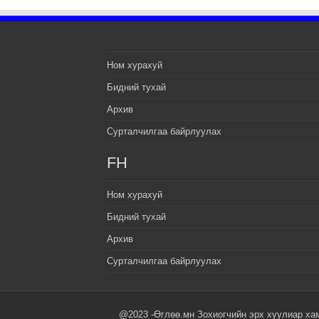
Ном хурахуй
Бидний тухай
Архив
Сурталчилгаа байрлуулах
FH
Ном хурахуй
Бидний тухай
Архив
Сурталчилгаа байрлуулах
@2023 -Өглөө.мн Зохиогчийн эрх хуулиар ха