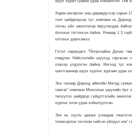
шүүх хурал гурван удаа хойшилсон” гэж 
Харин өнгөрсөн оны дөрөв­дүгээр сарын 1
тоот шийдвэрээр тус компани нь Дорнод
тосны үйл ажиллагаа явуулахдаа байгал
болохыг тогтоо­сон байна. Улмаар 1.3 тэ
олгохыг даалгажээ.
Гэтэл хариуцагч “Петро­чайна Дачин та
гомдлыг Нийслэлийн шүү­хэд гаргасан 
хэвээр үлдээсэн байна. Ингээд тус ко
шалтгаанаар шүүх хурлыг зургаан удаа х
Энэ талаар Дорнод аймгийн Матад сумын
тамсаг” компани Мон­голын шүүхийн бүх 
төлүүлэх шийдвэр гүйцэтгэлийн ажиллаг
хурлыг олон удаа хойшлуулсан.
Энэ нь хууль цаазыг уландаа гишгэсэн
тоомсорлон тоглоом хийсэн үйлдэл юм” гэ