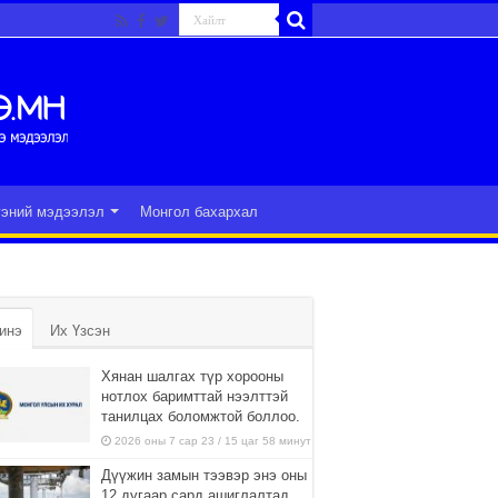
гэний мэдээлэл
Монгол бахархал
инэ
Их Үзсэн
Хянан шалгах түр хорооны
нотлох баримттай нээлттэй
танилцах боломжтой боллоо.
2026 оны 7 сар 23 / 15 цаг 58 минут
Дүүжин замын тээвэр энэ оны
12 дугаар сард ашиглалтад