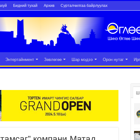
ахуй
Бидний тухай
Архив
Сурталчилгаа байрлуулах
Энтертайнмент
Зөвлөгөө
Шар мэдээ
Орон нутаг
Ир
Ш
 тамсаг” компани Матад