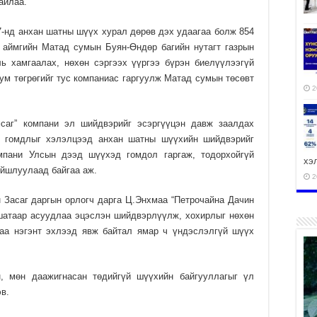
байлаа.
7-нд анхан шатны шүүх хурал дөрөв дэх удаагаа болж 854
 аймгийн Матад сумын Буян-Өндөр багийн нутагт газрын
ь хамгаалах, нөхөн сэргээх үүргээ бүрэн биелүүлээгүй
рбум төгрөгийг тус компаниас гаргуулж Матад сумын төсөвт
2
мсаг” компани эл шийдвэрийг эсэргүүцэн давж заалдах
ч гомдлыг хэлэл­цээд анхан шатны шүүхийн шийдвэрийг
мпани Улсын дээд шүүхэд гомдол гаргаж, тодорхойгүй
хэ
ойшлуулаад байгаа аж.
2
 Засаг даргын орлогч дарга Ц.Энхмаа “Петрочайна Дачин
шатаар асуудлаа эцэслэн шийд­вэрлүүлж, хохирлыг нөхөн
аа нэ­гэнт эхлээд явж байтал ямар ч үндэслэлгүй шүүх
ху
аж
, мөн даажигнасан төдийгүй шүүхийн байгууллагыг үл
2
в.