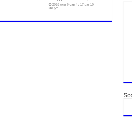
ху
2026 оны 6 сар 4 / 17 цаг 10
ир
минут
2
Гэ
ту
нэ
2
Б.
ор
2
НИ
АЖ
АЖ
ХӨ
2
Soc
Ба
тэ
ду
яв
2