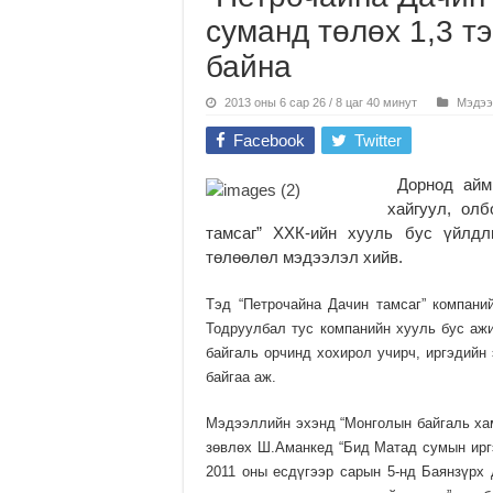
суманд төлөх 1,3 т
байна
2013 оны 6 сар 26 / 8 цаг 40 минут
Мэдээ
Facebook
Twitter
Дорнод аймг
хайгуул, олб
там­саг” ХХК-ийн хууль бус үйлд
төлөөлөл мэдээлэл хийв.
Тэд “Петрочайна Дачин тамсаг” компани
Тодруул­бал тус компанийн хууль бус а
байгаль орчинд хохирол учирч, иргэдийн
байгаа аж.
Мэдээллийн эхэнд “Монголын байгаль хам
зөвлөх Ш.Аманкед “Бид Матад сумын иргэ
2011 оны есдүгээр сарын 5-нд Баянзүрх