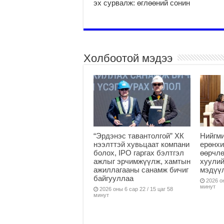
эх сурвалж: өглөөний сонин
Холбоотой мэдээ
“Эрдэнэс тавантолгой” ХК
Нийгми
нээлттэй хувьцаат компани
ерөнхи
болох, IPO гаргах бэлтгэл
өөрчлө
ажлыг эрчимжүүлж, хамтын
хуулий
ажиллагааны санамж бичиг
мэдүү
байгууллаа
2026 он
минут
2026 оны 6 сар 22 / 15 цаг 58
минут