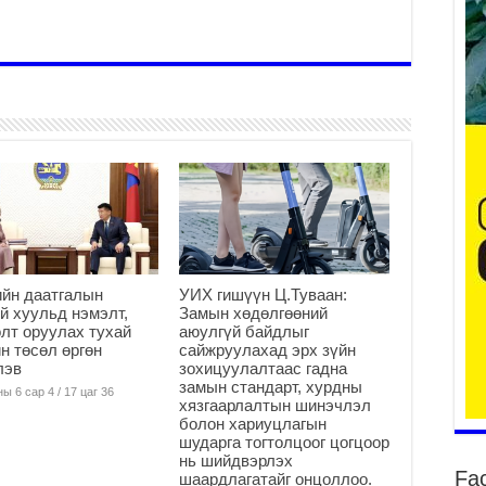
2
Ту
хо
2
Ер
су
ав
2
БҮ
ЭД
йн даатгалын
УИХ гишүүн Ц.Туваан:
ӨР
й хуульд нэмэлт,
Замын хөдөлгөөний
2
лт оруулах тухай
аюулгүй байдлыг
н төсөл өргөн
сайжруулахад эрх зүйн
26
лэв
зохицуулалтаас гадна
су
замын стандарт, хурдны
ы 6 сар 4 / 17 цаг 36
су
хязгаарлалтын шинэчлэл
болон хариуцлагын
2
шударга тогтолцоог цогцоор
CO
нь шийдвэрлэх
Fa
тээ
шаардлагатайг онцоллоо.