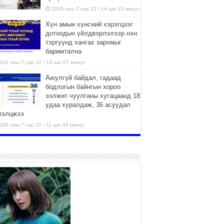
2026 оны 7 сар 22 / 14 цаг 15 минут
Хүн амын хүнсний хэрэгцээг
дотоодын үйлдвэрлэлээр нэн
тэргүүнд хангах зарчмыг
баримтална
026 оны 7 сар 22 / 14 цаг 07 минут
Аюулгүй байдал, гадаад
бодлогын байнгын хороо
ээлжит чуулганы хугацаанд 18
удаа хуралдаж, 36 асуудал
лэлцжээ
026 оны 7 сар 22 / 11 цаг 43 минут
“4 улирлын турш үйл
ажиллагаа явуулах
боломжтой-Хүүхэд хөгжүүлэх
төв” байгуулах төсөлд төр,
вийн хэвшлийн түншлэлийн хүрээнд хамтран
иллахыг урьж байна
026 оны 7 сар 22 / 9 цаг 28 минут
Б.Пүрэвдагва: “Урт цагаан”-ыг
залуучууд чөлөөт цагаа