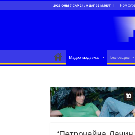
Ном хур
2026 ОНЫ 7 САР 24 / 0 ЦАГ 02 МИНУТ
Мэдээ мэдээлэл
Боловсрол
“Петрочайна Дачин