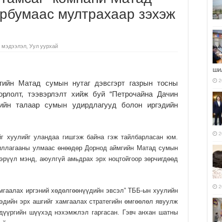
эрбумаас мултрахаар зэхэж
 мэдээлэл
,
Уул уурхай
ши
2
ийн Матад сумын нутаг дэвсгэрт газ­­рын тосны
ор­лолт, тээвэрлэлт хийж буй “Петрочайна Дачин
лийн талаар сумын удирдлагууд болон иргэдийн
2
йг хуулийг уландаа гишгэж байна гэж тайлбарласан юм.
жиллагааны улмаас өнөөдөр Дорнод аймгийн Матад сумын
 эрүүл мэнд, аюулгүй амьдрах эрх ноцтойгоор зөрчигдөөд
2
­гаа­лах иргэний хөдөлгөөнүүдийн эвсэл” ТББ-ын хуулийн
дийн эрх ашгийг хамгаалах стра­тегийн өмгөөлөл явуулж
 дүүргийн шүүхэд нэхэмжлэл гаргасан. Гэвч анхан шатны