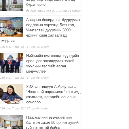
бүрэн орно
2026 оны 7 сар 23 / 10 цаг 21 минут
Агаарын бохирдлыг бууруулах
бодлогын хүрээнд Баянгол,
Чингэлтэй дүүргийн 5000
өрхийг хийн халаалтад
лжүүлэв
026 оны 7 сар 22 / 17 цаг 14 минут
Нийгмийн сүлжээнд хүүхдийн
оролцоог зохицуулах тухай
хуулийн төслийг өргөн
мэдүүллээ
026 оны 7 сар 22 / 17 цаг 09 минут
УИХ-ын гишүүн А.Ариунзаяа
“Нээлттэй парламент” танхимд
ажиллаж, иргэдийн саналыг
сонслоо
026 оны 7 сар 22 / 17 цаг 04 минут
Нийслэлийн өвөлжилтийн
бэлтгэл ажил 50 орчим хувийн
гүйцэтгэлтэй байна