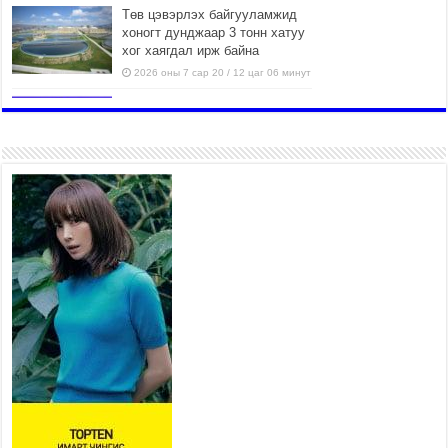
Төв цэвэрлэх байгууламжид
хоногт дунджаар 3 тонн хатуу
хог хаягдал ирж байна
2026 оны 7 сар 20 / 12 цаг 06 минут
“Эхийн алдар” одонгийн
шаардлагыг хөнгөрүүллээ
2026 оны 7 сар 20 / 11 цаг 51 минут
“Жил бүрийн өвөл, жил бүрийн
ижил асуудал”
2026 оны 7 сар 20 / 11 цаг 16 минут
Б.Пүрэвдагва: Нийслэлд хийх
бүх замыг ус зайлуулах
хоолойтой, явган хүний болон
дугуйн замтай байлгах
стандарт мөрдөнө
2026 оны 7 сар 20 / 9 цаг 24 минут
Б.Пүрэвдагва: Хотын төвөөс Бэлх, Сэлх
чиглэлд явахад дугуйн замаар зорчих бүрэн
боломжтой боллоо