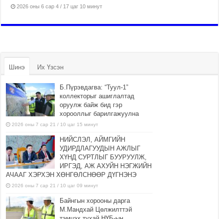
2026 оны 6 сар 4 / 17 цаг 10 минут
Шинэ
Их Үзсэн
Б.Пүрэвдагва: “Туул-1”
коллекторыг ашиглалтад
оруулж байж бид гэр
хорооллыг барилгажуулна
2026 оны 7 сар 21 / 10 цаг 15 минут
НИЙСЛЭЛ, АЙМГИЙН
УДИРДЛАГУУДЫН АЖЛЫГ
ХҮНД СУРТЛЫГ БУУРУУЛЖ,
ИРГЭД, АЖ АХУЙН НЭГЖИЙН
АЧААГ ХЭРХЭН ХӨНГӨЛСНӨӨР ДҮГНЭНЭ
2026 оны 7 сар 21 / 10 цаг 09 минут
Байнгын хорооны дарга
М.Мандхай Цөлжилттэй
тэмцэх тухай НҮБ-ын