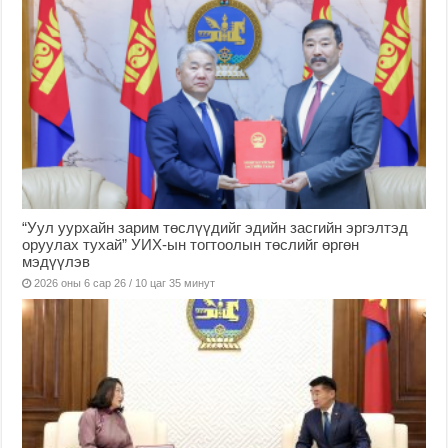
“Уул уурхайн зарим төслүүдийг эдийн засгийн эргэлтэд
оруулах тухай” УИХ-ын тогтоолын төслийг өргөн
мэдүүлэв
2026 оны 6 сар 26 / 10 цаг 35 минут