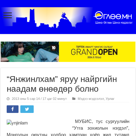
“Янжинлхам” яруу найргийн
наадам өнөөдөр болно
2013 оны 5 сар 14 / 17 цаг 02 минут
Мэдээ мэдээлэл
,
Урлаг
МУБИС, тус сургуулийн
“Утга зохиолын нэгдэл”,
Монголын оюутны холбоо хамтран хоёр жил тутамд