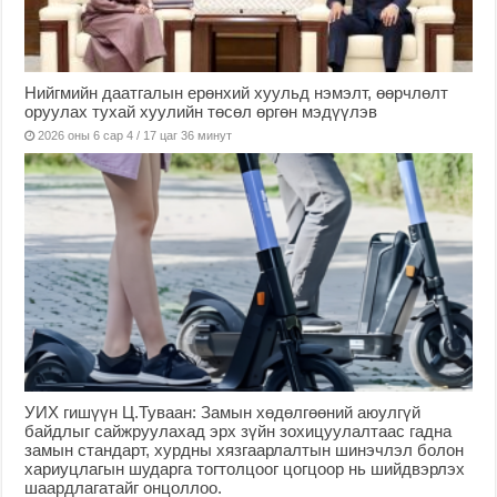
Нийгмийн даатгалын ерөнхий хуульд нэмэлт, өөрчлөлт
оруулах тухай хуулийн төсөл өргөн мэдүүлэв
2026 оны 6 сар 4 / 17 цаг 36 минут
УИХ гишүүн Ц.Туваан: Замын хөдөлгөөний аюулгүй
байдлыг сайжруулахад эрх зүйн зохицуулалтаас гадна
замын стандарт, хурдны хязгаарлалтын шинэчлэл болон
хариуцлагын шударга тогтолцоог цогцоор нь шийдвэрлэх
шаардлагатайг онцоллоо.