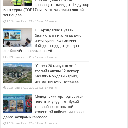
конвенцын талуудын 17 дугаар
бага хурал (СОР17)-ын бэлтгэл ажлын явцтай
танилцлаа
2026 оны 7 сар 21 / 10 цаг 03 минут
Б.Пүрэвдагва: Бүтээн
байгуулалтын аливаа ажил
инженерийн хангамжийн
байгууллагуудын уялдаа
холбоогүйгээс саатах ёсгүй
2026 оны 7 сар 20 / 17 цаг 21 минут
“Сэлбэ 20 минутын хот”
төслийн анхны 12 давхар
барилгын үндсэн карказ,
цутгалтын ажил дууслаа
2026 оны 7 сар 20 / 17 цаг 17 минут
Мопед, скүүтер, тэдгээртэй
адилтгах үзүүлэлт бүхий
тээврийн хэрэгсэлтэй
холбоотой нийслэлийн засаг
дарга захирамж гаргалаа
2026 оны 7 сар 20 / 17 цаг 11 минут