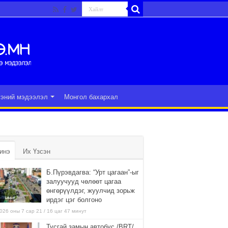
гэний мэдээлэл
Монгол бахархал
инэ
Их Үзсэн
Б.Пүрэвдагва: “Урт цагаан”-ыг
залуучууд чөлөөт цагаа
өнгөрүүлдэг, жуулчид зорьж
ирдэг цэг болгоно
026 оны 7 сар 21 / 16 цаг 47 минут
Тусгай замын автобус /BRT/