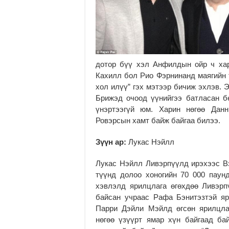
дотор бүү хэл Анфилдын ойр ч хар
Кахилл бол Рио Фэрнинанд маягийн 
хол илүү” гэх мэтээр бичиж эхлэв. 
Брижэд очоод үүнийгээ батласан б
үнэртээгүй юм. Харин нөгөө Дан
Ровэрсын хамт байж байгаа билээ.
Зүүн ар:
Лукас Нэйлл
Лукас Нэйлл Ливэрпүүлд ирэхээс В
түүнд долоо хоногийн 70 000 пау
хэвлэлд ярилцлага өгөхдөө Ливэрп
байсан учраас Рафа Бэнитэзтэй я
Парри Дэйли Мэйлд өгсөн ярилцла
нөгөө үзүүрт ямар хүн байгаад ба