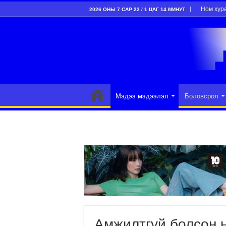
Ном хур
2026 ОНЫ 7 САР 22 / 1 ЦАГ 14 МИНУТ
Мэдээ мэдээлэл
Боловсрол
Амжилтгүй болсон 