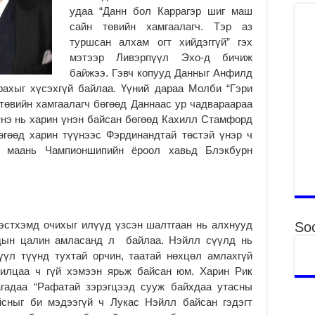
то
удаа “Данн бол Каррагэр шиг маш
2
сайн төвийн хамгаалагч. Тэр аз
туршсан алхам огт хийдэггүй” гэх
“Э
мэтээр Ливэрпүүл Эхо-д бичиж
хө
байжээ. Гэвч копууд Данныг Анфилд
2
ахыг хүсэхгүй байлаа. Үүний дараа Молби “Гэри
“Ж
төвийн хамгаалагч бөгөөд Даннаас ур чадвараараа
2
Энэ нь харин үнэн байсан бөгөөд Кахилл Стамфорд
Б.
өгөөд харин түүнээс Фэрдинандтай төстэй үнэр ч
за
н маань Чампионшипийн ёроол хавьд Блэкбурн
за
2
Б.
чи
бо
эстхэмд очихыг илүүд үзсэн шалтгаан нь алхнууд
Soc
2
ндын цалин амласанд л байлаа. Нэйлл сүүлд нь
үүл түүнд тухтай орчин, таатай нөхцөл амлахгүй
Ха
за
рилцаа ч гүй хэмээн ярьж байсан юм. Харин Рик
үр
гадаа “Рафатай зэрэгцээд сууж байхдаа утасны
2
йсныг би мэдээгүй ч Лукас Нэйлл байсан гэдэгт