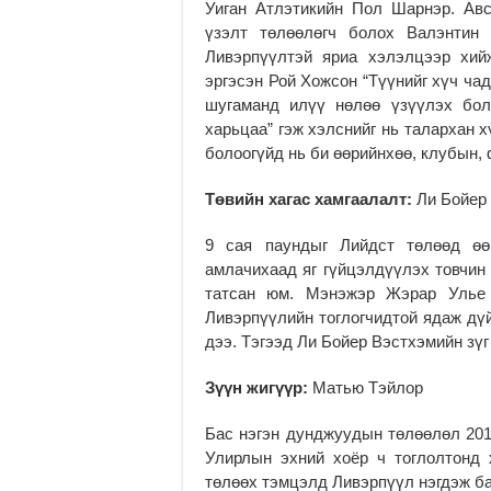
Уиган Атлэтикийн Пол Шарнэр. Авс
үзэлт төлөөлөгч болох Валэнтин
Ливэрпүүлтэй яриа хэлэлцээр хий
эргэсэн Рой Хожсон “Түүнийг хүч ча
шугаманд илүү нөлөө үзүүлэх бол
харьцаа” гэж хэлснийг нь талархан 
болоогүйд нь би өөрийнхөө, клубын,
Төвийн хагас хамгаалалт:
Ли Бойер
9 сая паундыг Лийдст төлөөд өө
амлачихаад яг гүйцэлдүүлэх товчин 
татсан юм. Мэнэжэр Жэрар Улье т
Ливэрпүүлийн тоглогчидтой ядаж дүй
дээ. Тэгээд Ли Бойер Вэстхэмийн зүг
Зүүн жигүүр:
Матью Тэйлор
Бас нэгэн дунджуудын төлөөлөл 201
Улирлын эхний хоёр ч тоглолтонд 
төлөөх тэмцэлд Ливэрпүүл нэгдэж ба