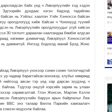
 дархлагдсан байх үед ч Ливэрпүүлийн хэд хэдэн
. Эдгээрийн дундаас нэгэн бидэнд төдийлөн
тө
ж байсан нь Уэйльс хаалгач Уэйн Хэннэсси байсан
мэ
ргуу оролдлогууд хийж байсан ч Чононууд түүний
2
гдсэн нь Ливэрпүүлийн оролдлогуудыг үгүй хийсэн
сси 30 тоглолт дараалан хаалгандаа бөмбөг алдсан
араад хөгжөөн дэмжигчид Ливэрпүүл Хэннэсситэй
х нь дамжиггүй. Ингээд бодоход манай Брэд Жонс
ха
2
айхад Ливэрпүүл үнэхээр сонин сонин тоглогчидтой
эх ур чадвар барагтайхан мэнэжэр, клубыг нөмрөөд
2
ай нийлээд авсан тэр үед хар дарсан зүүдэнд ч
ж байлаа. Тэдгээр онцгүй нэрсийн зарим нь улаан
нэхээр харамсалтай. Глэн Жонсон, Мартин Кэлли
Хожсон Ливэрпүүлийн баруун арын байрлалыг Люк
рин BBC энэ талаар Вилла Паркийн хамгаалагч
АЧ
на хэмээн мэдээлж байлаа.
2