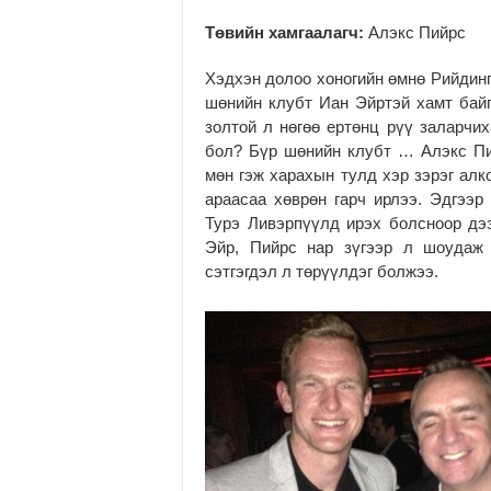
Төвийн хамгаалагч:
Алэкс Пийрс
Хэдхэн долоо хоногийн өмнө Рийдинг
шөнийн клубт Иан Эйртэй хамт байг
золтой л нөгөө ертөнц рүү заларчи
бол? Бүр шөнийн клубт … Алэкс Пи
мөн гэж харахын тулд хэр зэрэг алк
араасаа хөврөн гарч ирлээ. Эдгээр
Турэ Ливэрпүүлд ирэх болсноор дэ
Эйр, Пийрс нар зүгээр л шоудаж 
сэтгэгдэл л төрүүлдэг болжээ.