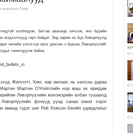
э мэдээлэл
,
Спорт
чидтой холбогдож, багтаа авахаар хичээж, янз бүрийн
ах мэдээллүүд гарч байдаг. Энд зарим нь бүр Ливэрпүүлд
бараг эмчийн үзлэгээр орох дөхсөн ч бурхан Ливэрпүүлийг
уу
уудыг танилцуулж байна.
2
 эзэд Жиллэтт, Хикс нар ажлаас нь халсны дараа
2
 Мартин Мартин О’Нэйллийн нэр маш их яригдаж
өөрийгөө Ливэрпүүлийн мэнэжэрийн албан тушаалд
 Ливэрпүүлийн фэнүүд үүнд санаа зовох хэрэг
йн аманд гэдэг шиг Рой Хожсон багийн удирдлагыг
2