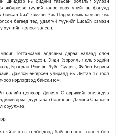
сын шийдвэр нь бидний тавьсан болзлыг хүлээн
Ус
ба
Блэкбурнээс түүний төлөө авах үнийг нь фэнүүд
сэ
х байсан биз” хэмээн Рик Парри нэмж хэлсэн юм.
га
олсон бөгөөд төд удалгүй түүнийг Luca$h хэмээн
2
у хүлгийн жолоог залсан.
31
үе
ба
2
эмпсиг Тоттэнхэмд алдсаны дараа нэлээд олон
тгэл дундуур үлдсэн. Энди Кэрроллыг аль хэдийн
Ая
өгөөд Брэндан Рожэрс Луйс Суарэз, Фабио Борини
2
байв. Дэмпси өнгөрсөн улиралд нь Лигтээ 17 гоол
Үе
гчоор нэрлэгдээд байсан юм.
хо
ба
йн өвлийн цонхоор Даниэл Старрижийг эгнээндээ
2
элдвийн яриаг дуусгавар болголоо. Дэмпси Спарсын
Мо
ол оруулжээ.
“Д
ба
эр
2
лтэй нэр нь холбогдоод байсан нэгэн тоглогч бол
Ша