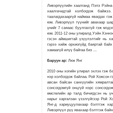
Ливэрпүүлийн хаалганд Пэпэ Рэйна
хаалгачидтай холбогдож байжээ
таалагдахааргүй наймаа явагдах гэ
юм. Ливэрпүүл түүнийг авахаар ша
үнийг 7 саяаас буулгахгүй гэж мэдэ
юм. 2011-12 оны улиралд Уэйн Хэннэ
гэсэн аймшигтай үзүүлэлтийг нь х
гэрээ хийж орхиогүйд баяртай бай
хамаагүй илүү байгаа биз …
Баруун ар:
Люк Янг
2010 оны хогийн улирал эхлэх гэж б
нэр холбогдож байлаа. Рой Хожсон г
авсан байсан санхүүгийн хямралт
сонсогдомгүй онцгүй нэрс сонсогдо
өмсгөлийн ар талд бичигдсэн нь ү
нарыг харгалзан үзэлгүйгээр Рой 
Янг-д хариуцуулахаар бэлтгэж ха
Ливэрпүүл рүү явахаар бэлтгэж бай