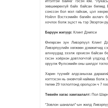
итгэлтэй байна” гэсэн юм. “Лука
зөвшөөрөхгүй байх байсан бөгөөд 
сонссон бол мэл гайхаж, цэл хөхрө
Нэйлл Вэстхэмийн багийн ахлагч б
хочлох болж эцэст нь тэр Эвэртон ру
Баруун жигүүр:
Клинт Дэмпси
Өнгөрсөн зун Ливэрпүүл Клинт Д
Ливэрпүүлийн хөгжөөн дэмжигчид сэ
алхнуудад зээлж орхисон байсан б
гэсэн хоёрхон довтлогчтой үлдээд 
оруулж Фулхэмийн оны шилдэг тогло
Харин түүнийг алдсаныхаа дарааги
нэгтгэсэн нь оновчтой наймаа болж 
төлөө 29 тоглолтонд оролцсон ч 7 го
Төвийн хагас хамгаалалт:
Пол Шарн
“Зовлон шаналал”-ын жилд Ливэрпүү