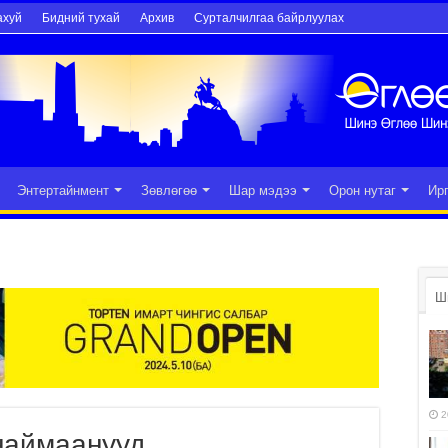
ахуй
Бидний тухай
Архив
Сурталчилгаа байрлуулах
Энтертайнмент
Зөвлөгөө
Шар мэдээ
Орон нутаг
Ир
Ш
2
наймаанууд