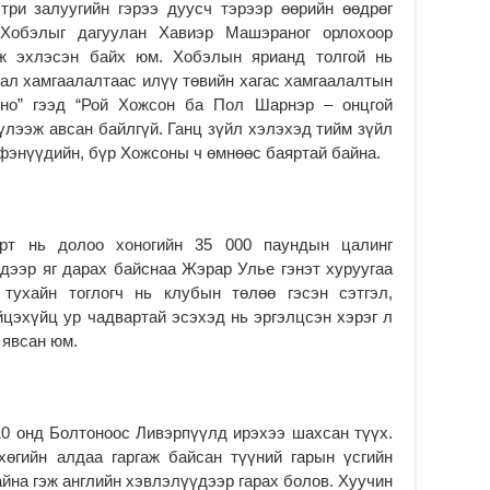
тө
три залуугийн гэрээ дуусч тэрээр өөрийн өөдрөг
ши
 Хобэлыг дагуулан Хавиэр Машэраног орлохоор
2
ж эхлэсэн байх юм. Хобэлын ярианд толгой нь
дал хамгаалалтаас илүү төвийн хагас хамгаалалтын
Үн
ша
но” гээд “Рой Хожсон ба Пол Шарнэр – онцгой
Ул
хүлээж авсан байлгүй. Ганц зүйл хэлэхэд тийм зүйл
га
 фэнүүдийн, бүр Хожсоны ч өмнөөс баяртай байна.
2
Ни
ир
рт нь долоо хоногийн 35 000 паундын цалинг
2
дээр яг дарах байснаа Жэрар Улье гэнэт хуруугаа
Хү
ухайн тоглогч нь клубын төлөө гэсэн сэтгэл,
үр
цэхүйц ур чадвартай эсэхэд нь эргэлцсэн хэрэг л
2
 явсан юм.
Тө
16
2
На
0 онд Болтоноос Ливэрпүүлд ирэхээ шахсан түүх.
мэ
хөгийн алдаа гаргаж байсан түүний гарын үсгийн
аж
йна гэж английн хэвлэлүүдээр гарах болов. Хуучин