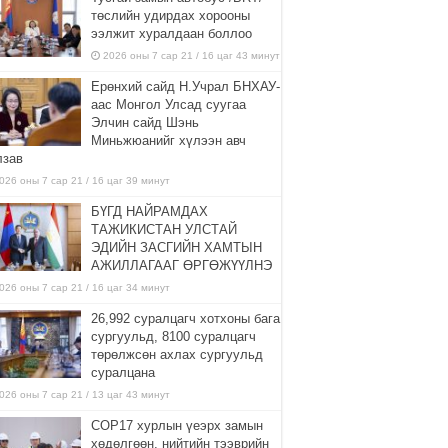
төслийн удирдах хорооны
ээлжит хуралдаан боллоо
2026 оны 7 сар 21 / 16 цаг 43 минут
Ерөнхий сайд Н.Учрал БНХАУ-
аас Монгол Улсад суугаа
Элчин сайд Шэнь
Миньжюанийг хүлээн авч
лзав
026 оны 7 сар 21 / 16 цаг 39 минут
БҮГД НАЙРАМДАХ
ТАЖИКИСТАН УЛСТАЙ
ЭДИЙН ЗАСГИЙН ХАМТЫН
АЖИЛЛАГААГ ӨРГӨЖҮҮЛНЭ
026 оны 7 сар 21 / 16 цаг 34 минут
26,992 суралцагч хотхоны бага
сургуульд, 8100 суралцагч
төрөлжсөн ахлах сургуульд
суралцана
026 оны 7 сар 21 / 13 цаг 43 минут
COP17 хурлын үеэрх замын
хөдөлгөөн, нийтийн тээврийн