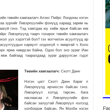
ийн төвийн хамгаалагч Алэкс Пийрс Лондоны нэгэн
аа зургийг Ливэрпүүлийн фэнүүд хараад зарим нь
ба
хаагүй гэнэ. Тэд хамтдаа юу хийж ярьж байсан юм
та
йрс Ливэрпүүлд таарч тохирох төвийн хамгаалагч
2
охол уух хэрэгтэй бол? гэх мэтчилэн асуултууд ар
Б.
 асуултуудын хариулт олдоогүй ч ямартай ч Коло
аж
эрх яриа намдсан байна. Одоо бол энэ зураг Иан
уя
явж байгаад тааралдаад зураг даруулсан гэдэг
2
“С
да
Төвийн хамгаалагч:
Скотт Данн
ду
2
Нэгэн цагт Скотт Данн бараг л
Мо
Ливэрпүүлд ирчихсэн байсан гэнэ.
бү
Ливэрпүүл хотод төрсөн, бага
ни
наснаасаа л Ливэрпүүлийн фэн
2
байсан залуутай Ливэрпүүл нэлээд
Fa
Тө
холбогдож байсан. Ян Молби нэгэн