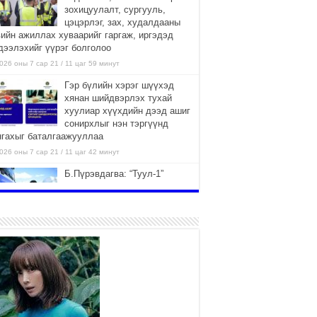
зохицуулалт, сургууль,
цэцэрлэг, зах, худалдааны
вийн ажиллах хуваарийг гаргаж, иргэдэд
дээлэхийг үүрэг болголоо
026 оны 7 сар 21 / 11 цаг 59 минут
Гэр бүлийн хэрэг шүүхэд
хянан шийдвэрлэх тухай
хуулиар хүүхдийн дээд ашиг
сонирхлыг нэн тэргүүнд
нгахыг баталгаажууллаа
026 оны 7 сар 21 / 11 цаг 42 минут
Б.Пүрэвдагва: “Туул-1”
коллекторыг ашиглалтад
оруулж байж бид гэр
хорооллыг барилгажуулна
026 оны 7 сар 21 / 10 цаг 15 минут
НИЙСЛЭЛ, АЙМГИЙН
УДИРДЛАГУУДЫН АЖЛЫГ
ХҮНД СУРТЛЫГ БУУРУУЛЖ,
ИРГЭД, АЖ АХУЙН НЭГЖИЙН
ААГ ХЭРХЭН ХӨНГӨЛСНӨӨР ДҮГНЭНЭ
026 оны 7 сар 21 / 10 цаг 09 минут