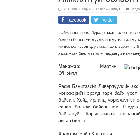
2013 оны 6 сар 26 / 17 цаг 45 минут
Мэдэ
Facebook
Twitter
Наймааны цонх бүрээр маш олон тоглог
болсон болоогүй дуулиан шуугиан дагуул
ирчихлээ гэсэн цуу яриа гарч, зарим нь 
харж үзэн биеллээ олж чадаагүй наймаан
Мэнэжэр:
Мартин
О’Нэйлл
Рафа Бэнитэзийг Ливэрпүүлийн экс
мэнэжэрийн эрэлд гарч байх үест
байсан. Хойд Ирланд мэргэжилтэн 
санал болгож байсан юм. Гэхдээ
байгаагүй ч барын амнаас арсланги
авсан билээ.
Хаалгач
: Уэйн Хэннэсси