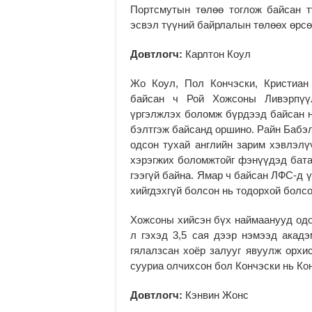
Портсмутын төлөө тоглож байсан т
эсвэл түүний байрлалын төлөөх өрс
Довтлогч:
Карлтон Коул
Жо Коул, Пол Кончэски, Кристиан 
байсан ч Рой Хожсоны Ливэрпүү
үргэлжлэх боломж бүрдээд байсан н
бэлтгэж байсанд оршино. Райн Бабэл
одсон тухай английн зарим хэвлэлү
хэрэгжих боломжтойг фэнүүдэд бата
гээгүй байна. Ямар ч байсан ЛФС-д 
хийгдэхгүй болсон нь тодорхой болс
Хожсоны хийсэн бүх наймаанууд одо
л гэхэд 3,5 сая дээр нэмээд акад
гялалзсан хоёр залууг явуулж орхи
сууриа олчихсон бол Кончэски нь Ко
Довтлогч:
Кэнвин Жонс