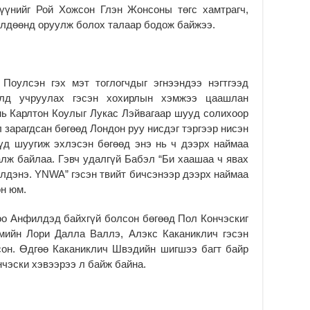
2
үүнийг Рой Хожсон Глэн Жонсоны төгс хамтрагч,
өлдөөнд оруулж болох талаар бодож байжээ.
Поулсэн гэх мэт тоглогчдыг эгнээндээ нэгтгээд
лд учруулах гэсэн хохирлын хэмжээ цаашлан
ь Карлтон Коулыг Лукас Лэйвагаар шууд солихоор
 зарагдсан бөгөөд Лондон руу нисдэг тэргээр нисэн
үд шуугиж эхлэсэн бөгөөд энэ нь ч дээрх наймаа
лж байлаа. Гэвч удалгүй Бабэл “Би хаашаа ч явах
үлдэнэ. YNWA” гэсэн твийт бичсэнээр дээрх наймаа
он юм.
о Анфилдэд байхгүй болсон бөгөөд Пол Кончэскиг
эмийн Лори Далла Валлэ, Алэкс Каканиклич гэсэн
сон. Өдгөө Каканиклич Швэдийн шигшээ багт байр
нчэски хэвээрээ л байж байна.