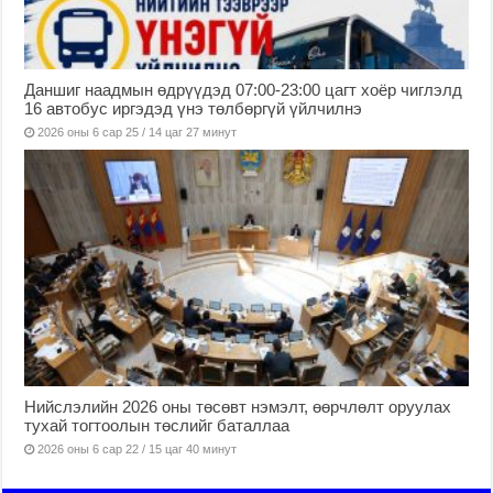
Даншиг наадмын өдрүүдэд 07:00-23:00 цагт хоёр чиглэлд
16 автобус иргэдэд үнэ төлбөргүй үйлчилнэ
2026 оны 6 сар 25 / 14 цаг 27 минут
Нийслэлийн 2026 оны төсөвт нэмэлт, өөрчлөлт оруулах
тухай тогтоолын төслийг баталлаа
2026 оны 6 сар 22 / 15 цаг 40 минут