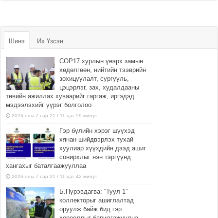
Шинэ
Их Үзсэн
COP17 хурлын үеэрх замын
хөдөлгөөн, нийтийн тээврийн
зохицуулалт, сургууль,
цэцэрлэг, зах, худалдааны
төвийн ажиллах хуваарийг гаргаж, иргэдэд
мэдээлэхийг үүрэг болголоо
2026 оны 7 сар 21 / 11 цаг 59 минут
Гэр бүлийн хэрэг шүүхэд
хянан шийдвэрлэх тухай
хуулиар хүүхдийн дээд ашиг
сонирхлыг нэн тэргүүнд
хангахыг баталгаажууллаа
2026 оны 7 сар 21 / 11 цаг 42 минут
Б.Пүрэвдагва: “Туул-1”
коллекторыг ашиглалтад
оруулж байж бид гэр
хорооллыг барилгажуулна