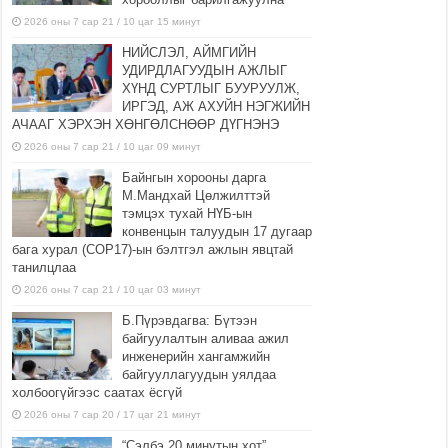
2026 оны 7 сар 21 / 10 цаг 15 минут
НИЙСЛЭЛ, АЙМГИЙН
УДИРДЛАГУУДЫН АЖЛЫГ
ХҮНД СУРТЛЫГ БУУРУУЛЖ,
ИРГЭД, АЖ АХУЙН НЭГЖИЙН
АЧААГ ХЭРХЭН ХӨНГӨЛСНӨӨР ДҮГНЭНЭ
2026 оны 7 сар 21 / 10 цаг 09 минут
Байнгын хорооны дарга
М.Мандхай Цөлжилттэй
тэмцэх тухай НҮБ-ын
конвенцын талуудын 17 дугаар
бага хурал (СОР17)-ын бэлтгэл ажлын явцтай
танилцлаа
2026 оны 7 сар 21 / 10 цаг 03 минут
Б.Пүрэвдагва: Бүтээн
байгуулалтын аливаа ажил
инженерийн хангамжийн
байгууллагуудын уялдаа
холбоогүйгээс саатах ёсгүй
2026 оны 7 сар 20 / 17 цаг 21 минут
“Сэлбэ 20 минутын хот”