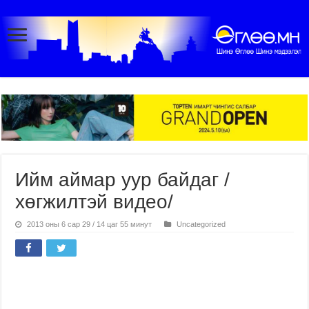
Ийм аймар уур байдаг /
хөгжилтэй видео/
2013 оны 6 сар 29 / 14 цаг 55 минут
Uncategorized