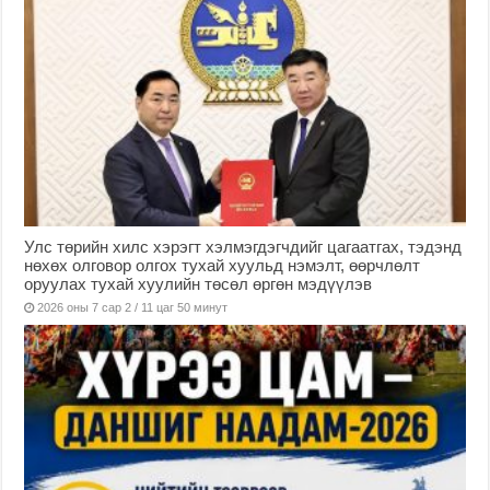
Улс төрийн хилс хэрэгт хэлмэгдэгчдийг цагаатгах, тэдэнд
нөхөх олговор олгох тухай хуульд нэмэлт, өөрчлөлт
оруулах тухай хуулийн төсөл өргөн мэдүүлэв
2026 оны 7 сар 2 / 11 цаг 50 минут