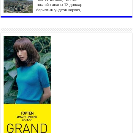
төслийн анхны 12 давхар
барилгын үндсэн карказ,
цутгалтын ажил дууслаа
2026 оны 7 сар 20 / 17 цаг 17 минут
Мопед, скүүтер, тэдгээртэй
адилтгах үзүүлэлт бүхий
тээврийн хэрэгсэлтэй
холбоотой нийслэлийн засаг
дарга захирамж гаргалаа
2026 оны 7 сар 20 / 17 цаг 11 минут
Төв цэвэрлэх байгууламжид
хоногт дунджаар 3 тонн хатуу
хог хаягдал ирж байна
2026 оны 7 сар 20 / 12 цаг 06 минут
“Эхийн алдар” одонгийн
шаардлагыг хөнгөрүүллээ
2026 оны 7 сар 20 / 11 цаг 51 минут
“Жил бүрийн өвөл, жил бүрийн ижил асуудал”
2026 оны 7 сар 20 / 11 цаг 16 минут