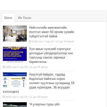
Шинэ
Их Үзсэн
Нийслэлийн өвөлжилтийн
бэлтгэл ажил 50 орчим хувийн
гүйцэтгэлтэй байна
2026 оны 7 сар 22 / 14 цаг 15 минут
Хүн амын хүнсний хэрэгцээг
дотоодын үйлдвэрлэлээр нэн
тэргүүнд хангах зарчмыг
баримтална
2026 оны 7 сар 22 / 14 цаг 07 минут
Аюулгүй байдал, гадаад
бодлогын байнгын хороо
ээлжит чуулганы хугацаанд 18
удаа хуралдаж, 36 асуудал
хэлэлцжээ
2026 оны 7 сар 22 / 11 цаг 43 минут
“4 улирлын турш үйл