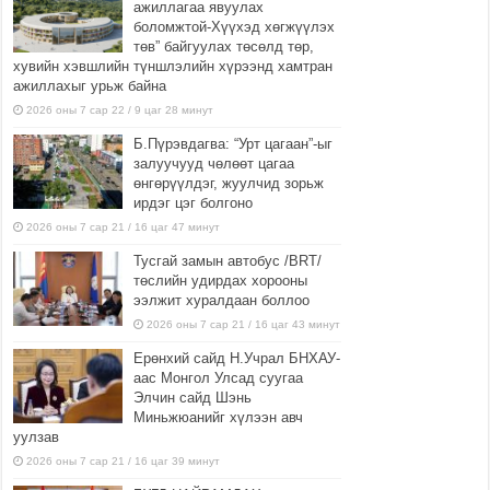
ажиллагаа явуулах
боломжтой-Хүүхэд хөгжүүлэх
төв” байгуулах төсөлд төр,
хувийн хэвшлийн түншлэлийн хүрээнд хамтран
ажиллахыг урьж байна
2026 оны 7 сар 22 / 9 цаг 28 минут
Б.Пүрэвдагва: “Урт цагаан”-ыг
залуучууд чөлөөт цагаа
өнгөрүүлдэг, жуулчид зорьж
ирдэг цэг болгоно
2026 оны 7 сар 21 / 16 цаг 47 минут
Тусгай замын автобус /BRT/
төслийн удирдах хорооны
ээлжит хуралдаан боллоо
2026 оны 7 сар 21 / 16 цаг 43 минут
Ерөнхий сайд Н.Учрал БНХАУ-
аас Монгол Улсад суугаа
Элчин сайд Шэнь
Миньжюанийг хүлээн авч
уулзав
2026 оны 7 сар 21 / 16 цаг 39 минут