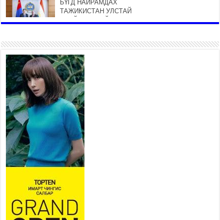
БҮГД НАЙРАМДАХ
ТАЖИКИСТАН УЛСТАЙ
ЭДИЙН ЗАСГИЙН ХАМТЫН
АЖИЛЛАГААГ ӨРГӨЖҮҮЛНЭ
2026 оны 7 сар 21 / 16 цаг 34 минут
26,992 суралцагч хотхоны бага
сургуульд, 8100 суралцагч
төрөлжсөн ахлах сургуульд
суралцана
2026 оны 7 сар 21 / 13 цаг 43 минут
COP17 хурлын үеэрх замын
хөдөлгөөн, нийтийн тээврийн
зохицуулалт, сургууль,
цэцэрлэг, зах, худалдааны
төвийн ажиллах хуваарийг гаргаж, иргэдэд
мэдээлэхийг үүрэг болголоо
2026 оны 7 сар 21 / 11 цаг 59 минут
Гэр бүлийн хэрэг шүүхэд хянан шийдвэрлэх
тухай хуулиар хүүхдийн дээд ашиг сонирхлыг
нэн тэргүүнд хангахыг баталгаажууллаа
2026 оны 7 сар 21 / 11 цаг 42 минут