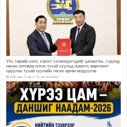
Улс төрийн хилс хэрэгт хэлмэгдэгчдийг цагаатгах, тэдэнд
нөхөх олговор олгох тухай хуульд нэмэлт, өөрчлөлт
оруулах тухай хуулийн төсөл өргөн мэдүүлэв
2026 оны 7 сар 2 / 11 цаг 50 минут