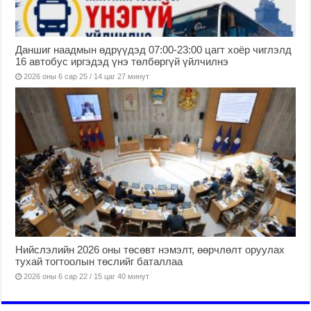
Даншиг наадмын өдрүүдэд 07:00-23:00 цагт хоёр чиглэлд
16 автобус иргэдэд үнэ төлбөргүй үйлчилнэ
2026 оны 6 сар 25 / 14 цаг 27 минут
Нийслэлийн 2026 оны төсөвт нэмэлт, өөрчлөлт оруулах
тухай тогтоолын төслийг баталлаа
2026 оны 6 сар 22 / 15 цаг 40 минут