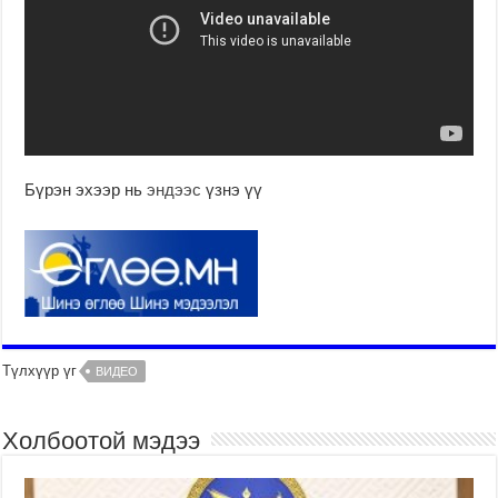
Бүрэн эхээр нь
эндээс
үзнэ үү
Түлхүүр үг
ВИДЕО
Холбоотой мэдээ