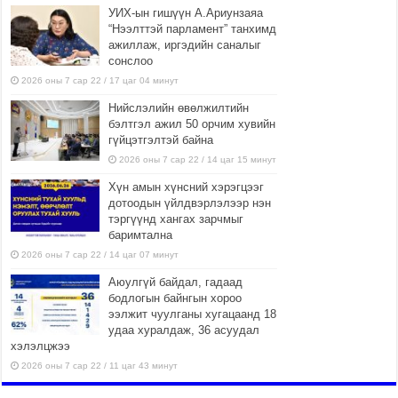
УИХ-ын гишүүн А.Ариунзаяа
“Нээлттэй парламент” танхимд
ажиллаж, иргэдийн саналыг
сонслоо
2026 оны 7 сар 22 / 17 цаг 04 минут
Нийслэлийн өвөлжилтийн
бэлтгэл ажил 50 орчим хувийн
гүйцэтгэлтэй байна
2026 оны 7 сар 22 / 14 цаг 15 минут
Хүн амын хүнсний хэрэгцээг
дотоодын үйлдвэрлэлээр нэн
тэргүүнд хангах зарчмыг
баримтална
2026 оны 7 сар 22 / 14 цаг 07 минут
Аюулгүй байдал, гадаад
бодлогын байнгын хороо
ээлжит чуулганы хугацаанд 18
удаа хуралдаж, 36 асуудал
хэлэлцжээ
2026 оны 7 сар 22 / 11 цаг 43 минут
“4 улирлын турш үйл