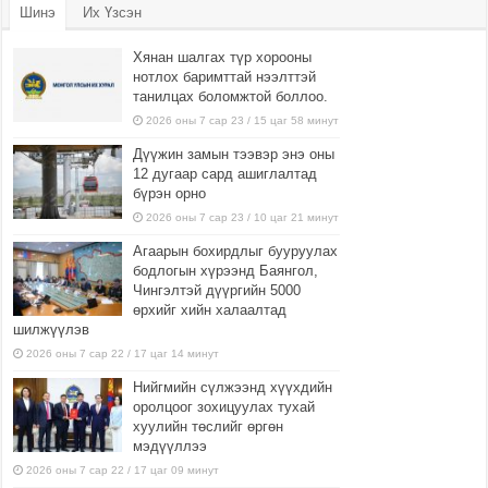
Шинэ
Их Үзсэн
Хянан шалгах түр хорооны
нотлох баримттай нээлттэй
танилцах боломжтой боллоо.
2026 оны 7 сар 23 / 15 цаг 58 минут
Дүүжин замын тээвэр энэ оны
12 дугаар сард ашиглалтад
бүрэн орно
2026 оны 7 сар 23 / 10 цаг 21 минут
Агаарын бохирдлыг бууруулах
бодлогын хүрээнд Баянгол,
Чингэлтэй дүүргийн 5000
өрхийг хийн халаалтад
шилжүүлэв
2026 оны 7 сар 22 / 17 цаг 14 минут
Нийгмийн сүлжээнд хүүхдийн
оролцоог зохицуулах тухай
хуулийн төслийг өргөн
мэдүүллээ
2026 оны 7 сар 22 / 17 цаг 09 минут