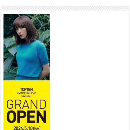
ажиллагаа явуулах
боломжтой-Хүүхэд хөгжүүлэх
төв” байгуулах төсөлд төр,
хувийн хэвшлийн түншлэлийн хүрээнд хамтран
ажиллахыг урьж байна
2026 оны 7 сар 22 / 9 цаг 28 минут
Б.Пүрэвдагва: “Урт цагаан”-ыг
залуучууд чөлөөт цагаа
өнгөрүүлдэг, жуулчид зорьж
ирдэг цэг болгоно
2026 оны 7 сар 21 / 16 цаг 47 минут
Тусгай замын автобус /BRT/ төслийн удирдах
хорооны ээлжит хуралдаан боллоо
2026 оны 7 сар 21 / 16 цаг 43 минут
Ерөнхий сайд Н.Учрал БНХАУ-аас Монгол Улсад
суугаа Элчин сайд Шэнь Миньжюанийг хүлээн
авч уулзав
2026 оны 7 сар 21 / 16 цаг 39 минут
БҮГД НАЙРАМДАХ ТАЖИКИСТАН УЛСТАЙ
ЭДИЙН ЗАСГИЙН ХАМТЫН АЖИЛЛАГААГ
ӨРГӨЖҮҮЛНЭ