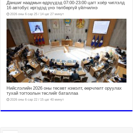
Даншиг наадмын өдрүүдэд 07:00-23:00 цагт хоёр чиглэлд
16 автобус иргэдэд үнэ төлбөргүй үйлчилнэ
2026 оны 6 сар 25 / 14 цаг 27 минут
Нийслэлийн 2026 оны төсөвт нэмэлт, өөрчлөлт оруулах
тухай тогтоолын төслийг баталлаа
2026 оны 6 сар 22 / 15 цаг 40 минут