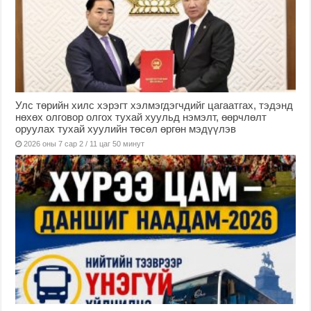
Улс төрийн хилс хэрэгт хэлмэгдэгчдийг цагаатгах, тэдэнд
нөхөх олговор олгох тухай хуульд нэмэлт, өөрчлөлт
оруулах тухай хуулийн төсөл өргөн мэдүүлэв
2026 оны 7 сар 2 / 11 цаг 50 минут