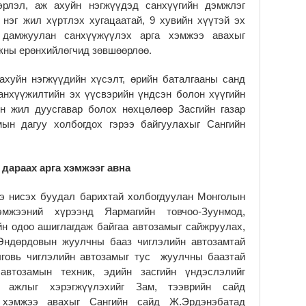
рлэл, аж ахуйн нэгжүүдэд санхүүгийн дэмжлэг
Б.
 нэг жил хүртлэх хугацаатай, 9 хувийн хүүтэй эх
за
 дамжуулан санхүүжүүлэх арга хэмжээ авахыг
за
кны ерөнхийлөгчид зөвшөөрлөө.
2
Б.
ахуйн нэгжүүдийн хүсэлт, өрийн баталгааны санд
чи
анхүүжилтийн эх үүсвэрийн үндсэн болон хүүгийн
бо
йн жил дуусгавар болох нөхцөлөөр Засгийн газар
2
мын дагуу холбогдох гэрээ байгуулахыг Сангийн
Ха
за
үр
дараах арга хэмжээг авна
2
э нисэх буудал барихтай холбогдуулан Монголын
Ус
ба
эмжээний хүрээнд Яармагийн товчоо-Зуунмод,
сэ
н одоо ашиглагдаж байгаа автозамыг сайжруулах,
га
Өндөрдовын жуулчны бааз чиглэлийн автозамтай
2
лговь чиглэлийн автозамыг тус жуулчны баазтай
31
автозамын техник, эдийн засгийн үндэслэлийг
үе
н ажлыг хэрэгжүүлэхийг Зам, тээврийн сайд
ба
а хэмжээ авахыг Сангийн сайд Ж.Эрдэнэбатад