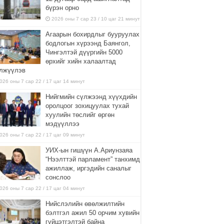
бүрэн орно
2026 оны 7 сар 23 / 10 цаг 21 минут
Агаарын бохирдлыг бууруулах
бодлогын хүрээнд Баянгол,
Чингэлтэй дүүргийн 5000
өрхийг хийн халаалтад
лжүүлэв
026 оны 7 сар 22 / 17 цаг 14 минут
Нийгмийн сүлжээнд хүүхдийн
оролцоог зохицуулах тухай
хуулийн төслийг өргөн
мэдүүллээ
026 оны 7 сар 22 / 17 цаг 09 минут
УИХ-ын гишүүн А.Ариунзаяа
“Нээлттэй парламент” танхимд
ажиллаж, иргэдийн саналыг
сонслоо
026 оны 7 сар 22 / 17 цаг 04 минут
Нийслэлийн өвөлжилтийн
бэлтгэл ажил 50 орчим хувийн
гүйцэтгэлтэй байна