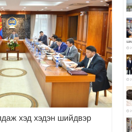
ши
2
2
2
лдаж хэд хэдэн шийдвэр