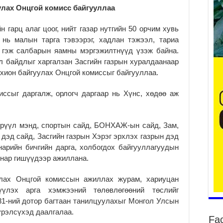
лах Онцгой комисс байгууллаа
2
 гарц алаг цоог, нийт газар нутгийн 50 орчим хувь
 нь малын тарга тэвээрэг, хадлан тэжээл, тариа
Ту
 гэж салбарын яамны мэргэжилтнүүд үзэж байна.
хо
 байдлыг харгалзан Засгийн газрын хуралдаанаар
2
хион байгуулах Онцгой комиссыг байгууллаа.
Ер
су
ссыг даргалж, орлогч даргаар нь Хүнс, хөдөө аж
ав
2
БҮ
Эрүүл мэнд, спортын сайд, БОНХАЖ-ын сайд, Зам,
ЭД
 дэд сайд, Засгийн газрын Хэрэг эрхлэх газрын дэд
ӨР
арийн бичгийн дарга, холбогдох байгууллагуудын
2
а нар гишүүдээр ажиллана.
26
су
лах Онцгой комиссын ажиллах журам, хариуцан
су
үүлэх арга хэмжээний төлөвлөгөөний төслийг
2
31-ний дотор багтаан танилцуулахыг Монгол Улсын
CO
үрэлсүхэд даалгалаа.
Fa
тээ