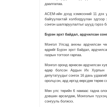
даалгалаа.
АСЕМ-ийн дээд хэмжээний 11 дэх у
байгуулахтай холбогдуулан эдгээр 
сонгон шалгаруулалтыг шууд гэрээ б
Бүрэн эрхт байдал, ардчилсан сон
Монгол Улсад анхны ардчилсан чө
өдрийг Бүрэн эрхт байдал, ардчилса
газрын тогтоол гарлаа.
Монгол оронд өрнөсөн ардчилсан хув
өдөр болсон Ардын Их Хурлын д
депутатуудыг сонгох 16 дахь удааги
оролцсон, ард иргэд өөрсдөө төрөө с
Мөн улс төрийн 6 намаас гадна олон
дэвшин өрсөлдөж, Монголын түүхэнд
сонгууль болжээ.