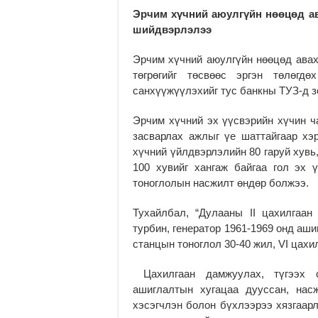
Эрчим хүчний аюулгүйн нөөцөд ав
шийдвэрлэлээ
Эрчим хүчний аюулгүйн нөөцөд авах
төгрөгийг төсвөөс эргэн төлөгд
санхүүжүүлэхийг тус банкны ТУЗ-д 
Эрчим хүчний эх үүсвэрийн хүчин ч
засварлах ажлыг үе шаттайгаар хэ
хүчний үйлдвэрлэлийн 80 гаруй хувь
100 хувийг хангаж байгаа гол эх
тоноглолын насжилт өндөр болжээ.
Тухайлбал, “Дулааны II цахилгаан
турбин, генератор 1961-1969 онд аши
станцын тоноглол 30-40 жил, VI цахи
Цахилгаан дамжуулах, түгээх с
ашиглалтын хугацаа дууссан, нас
хэсэгчлэн болон бүхлээрээ хязгаар