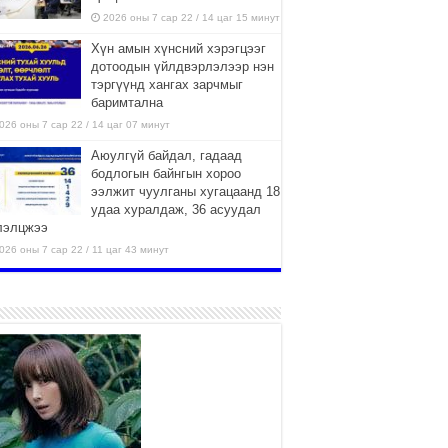
2026 оны 7 сар 22 / 14 цаг 15 минут
Хүн амын хүнсний хэрэгцээг
дотоодын үйлдвэрлэлээр нэн
тэргүүнд хангах зарчмыг
баримтална
026 оны 7 сар 22 / 14 цаг 07 минут
Аюулгүй байдал, гадаад
бодлогын байнгын хороо
ээлжит чуулганы хугацаанд 18
удаа хуралдаж, 36 асуудал
лэлцжээ
026 оны 7 сар 22 / 11 цаг 43 минут
“4 улирлын турш үйл
ажиллагаа явуулах
боломжтой-Хүүхэд хөгжүүлэх
төв” байгуулах төсөлд төр,
вийн хэвшлийн түншлэлийн хүрээнд хамтран
иллахыг урьж байна
026 оны 7 сар 22 / 9 цаг 28 минут
Б.Пүрэвдагва: “Урт цагаан”-ыг
залуучууд чөлөөт цагаа