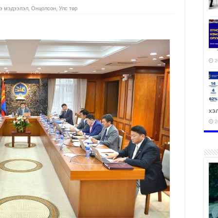
э мэдээлэл
,
Онцолсон
,
Улс төр
2
хэ
2
ху
аж
2