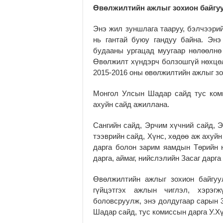
Өвөлжилтийн ажлыг зохион байгуу
Энэ жил зуншлага тааруу, бэлчээрийн
нь гантай буюу гандуу байна. Энэ
будааны ургацад муугаар нөлөөлнө
Өвөлжилт хүндэрч болзошгүй нөхцөл
2015-2016 оны өвөлжилтийн ажлыг зо
Монгол Улсын Шадар сайд тус коми
ахуйн сайд ажиллана.
Сангийн сайд, Эрчим хүчний сайд, 
тээврийн сайд, Хүнс, хөдөө аж ахуйн
дарга болон зарим яамдын Төрийн н
дарга, аймаг, нийслэлийн Засаг дарг
Өвөлжилтийн ажлыг зохион байгуу
гүйцэтгэх ажлын чиглэл, хэрэгж
боловсруулж, энэ долдугаар сарын 
Шадар сайд, тус комиссын дарга У.Х