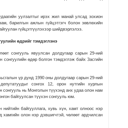
2
даагийн уулзалтыг ирэх жил манай улсад зохион
зам, барилгын ажлын гүйцэтгэгч болон зөвлөхийн
айгуулан гүйцэтгүүлэхээр шийдвэрлэлээ.
гуулийн өдрийг тэмдэглэнэ
лөөт сонгууль явуулсан долдугаар сарын 29-ний
н сонгуулийн өдөр болгон тэмдэглэж байх Засгийн
ьсгалын үр дүнд 1990 оны долдугаар сарын 29-ний
епутатуудыг сонгох 12, орон нутгийн хурлын
йн сонгууль нь Монголын түүхэнд анх удаа олон нам
онгон байгуулсан түүхэн сонгууль юм.
 нийтийн байгууллага, хувь хүн, хамт олноос нэр
 хамгийн олон нэр дэвшигчтэй, чөлөөт ардчилсан