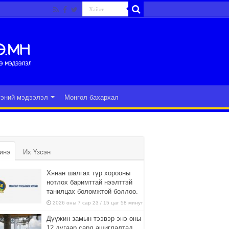
гэний мэдээлэл
Монгол бахархал
инэ
Их Үзсэн
Хянан шалгах түр хорооны
нотлох баримттай нээлттэй
танилцах боломжтой боллоо.
2026 оны 7 сар 23 / 15 цаг 58 минут
Дүүжин замын тээвэр энэ оны
12 дугаар сард ашиглалтад