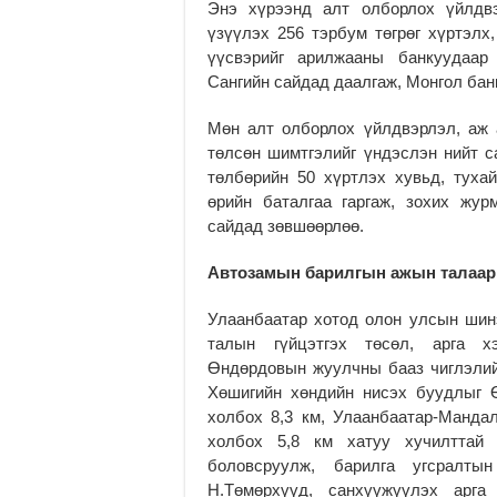
Энэ хүрээнд алт олборлох үйлдвэ
үзүүлэх 256 тэрбум төгрөг хүртэлх,
үүсвэрийг арилжааны банкуудаар
Сангийн сайдад даалгаж, Монгол бан
Мөн алт олборлох үйлдвэрлэл, аж 
төлсөн шимтгэлийг үндэслэн нийт с
төлбөрийн 50 хүртлэх хувьд, туха
өрийн баталгаа гаргаж, зохих жур
сайдад зөвшөөрлөө.
Автозамын барилгын ажын талаар 
Улаанбаатар хотод олон улсын шин
талын гүйцэтгэх төсөл, арга х
Өндөрдовын жуулчны бааз чиглэлий
Хөшигийн хөндийн нисэх буудлыг 
холбох 8,3 км, Улаанбаатар-Манда
холбох 5,8 км хатуу хучилттай 
боловсруулж, барилга угсралты
Н.Төмөрхүүд, санхүүжүүлэх арг