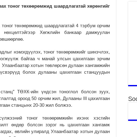
ху
ах тоног төхөөрөмжид шаардлагатай хөрөнгийг
ир
2
Гэ
 тоног төхөөрөмжид шаардлагатай 4 тэрбум орчим
ту
өх нөхцөлтэйгээр Хөгжлийн банкаар дамжуулан
нэ
зөвшөөрлөө.
2
адлыг нэмэгдүүлэх, тоног төхөөрөмжийг шинэчлэх,
Б.
ор
рэгжүүлж байгаа ч манай улсын цахилгаан эрчим
2
, Улаанбаатар хотын төвлөрсөн дулаан хангамжийн
 үүсвэрүүд болох дулааны цахилгаан станцуудын
НИ
АЖ
АЖ
ХӨ
 станц” ТӨХК-ийн үндсэн тоноглол болсон зуух,
2
Soc
глалтад ороод 50 орчим жил, Дулааны III цахилгаан
лгаан станцынх 20-30 жил болжээ.
Ба
тэ
ду
үлжээний тоног төхөөрөмжийн ихэнх хэсгийн
яв
жилт өндөр болсон зэрэг нь цахилгаан хангамж
2
лагдах, өвлийн улиралд Улаанбаатар хотын дулаан