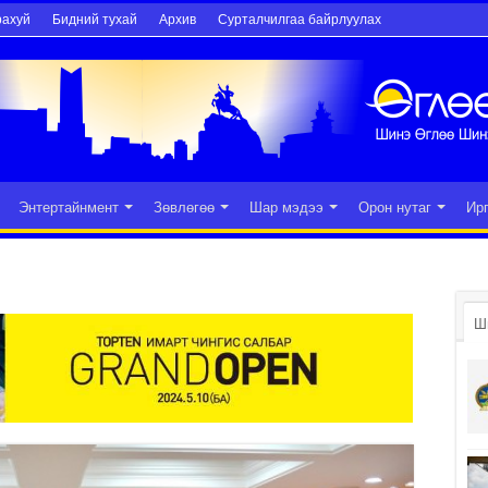
рахуй
Бидний тухай
Архив
Сурталчилгаа байрлуулах
Энтертайнмент
Зөвлөгөө
Шар мэдээ
Орон нутаг
Ир
Ш