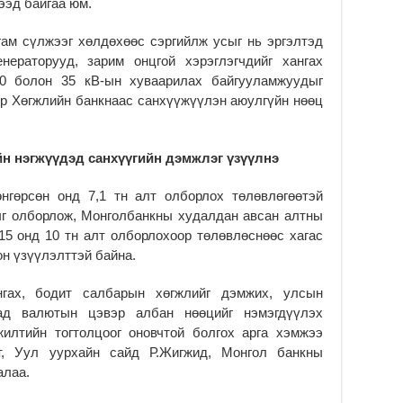
ээд байгаа юм.
Б.
аж
уя
ам сүлжээг хөлдөхөөс сэргийлж усыг нь эргэлтэд
2
нераторууд, зарим онцгой хэрэглэгчдийг хангах
10 болон 35 кВ-ын хуваарилах байгууламжуудыг
“С
эр Хөгжлийн банкнаас санхүүжүүлэн аюулгүйн нөөц
да
ду
2
йн нэгжүүдэд санхүүгийн дэмжлэг үзүүлнэ
Мо
бү
нгөрсөн онд 7,1 тн алт олборлох төлөвлөгөөтэй
ни
ыг олборлож, Монголбанкны худалдан авсан алтны
2
15 онд 10 тн алт олборлохоор төлөвлөснөөс хагас
Тө
он үзүүлэлттэй байна.
то
2
нгах, бодит салбарын хөгжлийг дэмжих, улсын
“Э
ад валютын цэвэр албан нөөцийг нэмэгдүүлэх
хө
илтийн тогтолцоог оновчтой болгох арга хэмжээ
2
т, Уул уурхайн сайд Р.Жигжид, Монгол банкны
алаа.
“Ж
2