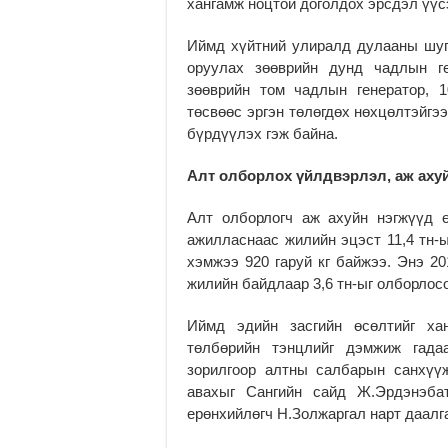
хангамж ноцтой доголдох эрсдэл үүс
Иймд хүйтний улиралд дулааны шуг
оруулах зөөврийн дунд чадлын ге
зөөврийн том чадлын генератор, 
төсвөөс эргэн төлөгдөх нөхцөлтэйгэ
бүрдүүлэх гэж байна.
Алт олборлох үйлдвэрлэл, аж аху
Алт олборлогч аж ахуйн нэгжүүд ө
ажилласнаас жилийн эцэст 11,4 тн-
хэмжээ 920 гаруй кг байжээ. Энэ 20
жилийн байдлаар 3,6 тн-ыг олборлос
Иймд эдийн засгийн өсөлтийг ха
төлбөрийн тэнцлийг дэмжиж гада
зорилгоор алтны салбарын санхүүж
авахыг Сангийн сайд Ж.Эрдэнэба
ерөнхийлөгч Н.Золжаргал нарт даалг