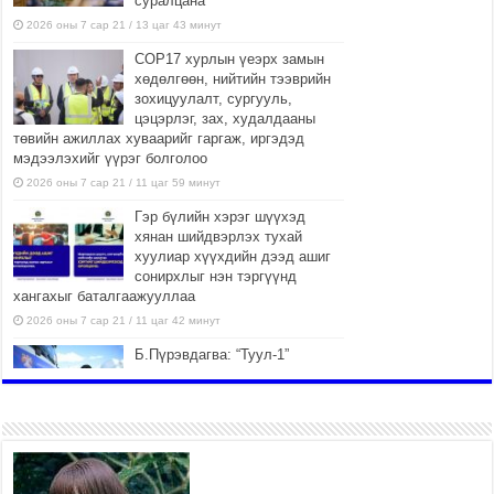
суралцана
2026 оны 7 сар 21 / 13 цаг 43 минут
COP17 хурлын үеэрх замын
хөдөлгөөн, нийтийн тээврийн
зохицуулалт, сургууль,
цэцэрлэг, зах, худалдааны
төвийн ажиллах хуваарийг гаргаж, иргэдэд
мэдээлэхийг үүрэг болголоо
2026 оны 7 сар 21 / 11 цаг 59 минут
Гэр бүлийн хэрэг шүүхэд
хянан шийдвэрлэх тухай
хуулиар хүүхдийн дээд ашиг
сонирхлыг нэн тэргүүнд
хангахыг баталгаажууллаа
2026 оны 7 сар 21 / 11 цаг 42 минут
Б.Пүрэвдагва: “Туул-1”
коллекторыг ашиглалтад
оруулж байж бид гэр
хорооллыг барилгажуулна
2026 оны 7 сар 21 / 10 цаг 15 минут
НИЙСЛЭЛ, АЙМГИЙН
УДИРДЛАГУУДЫН АЖЛЫГ