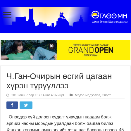
Ч.Ган-Очирын өсгий цагаан
хүрэн түрүүллээ
2013 оны 7 сар 13 / 14 цаг 48 минут
Мэдээ мэдээлэл
,
Спорт
Өнөөдөр хүй долоон худагт уяачдын наадам болж,
эрлийз насны морьдын уралдаан болж байгаа билээ.
Хэдхэн хоромын өмнө эрлийз дээд нас барианд орлоо. 45