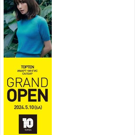
ХҮНД СУРТЛЫГ БУУРУУЛЖ,
ИРГЭД, АЖ АХУЙН НЭГЖИЙН
АЧААГ ХЭРХЭН ХӨНГӨЛСНӨӨР ДҮГНЭНЭ
2026 оны 7 сар 21 / 10 цаг 09 минут
Байнгын хорооны дарга
М.Мандхай Цөлжилттэй
тэмцэх тухай НҮБ-ын
конвенцын талуудын 17 дугаар
бага хурал (СОР17)-ын бэлтгэл ажлын явцтай
танилцлаа
2026 оны 7 сар 21 / 10 цаг 03 минут
Б.Пүрэвдагва: Бүтээн байгуулалтын аливаа
ажил инженерийн хангамжийн байгууллагуудын
уялдаа холбоогүйгээс саатах ёсгүй
2026 оны 7 сар 20 / 17 цаг 21 минут
“Сэлбэ 20 минутын хот” төслийн анхны 12
давхар барилгын үндсэн карказ, цутгалтын ажил
дууслаа
2026 оны 7 сар 20 / 17 цаг 17 минут
Мопед, скүүтер, тэдгээртэй адилтгах үзүүлэлт
бүхий тээврийн хэрэгсэлтэй холбоотой