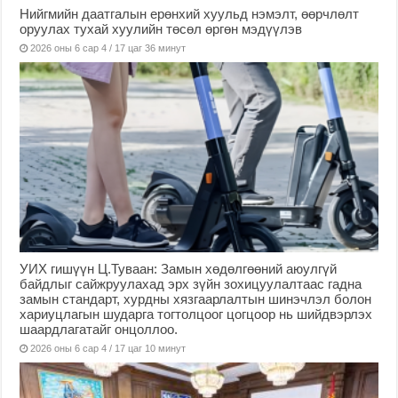
Нийгмийн даатгалын ерөнхий хуульд нэмэлт, өөрчлөлт
оруулах тухай хуулийн төсөл өргөн мэдүүлэв
2026 оны 6 сар 4 / 17 цаг 36 минут
УИХ гишүүн Ц.Туваан: Замын хөдөлгөөний аюулгүй
байдлыг сайжруулахад эрх зүйн зохицуулалтаас гадна
замын стандарт, хурдны хязгаарлалтын шинэчлэл болон
хариуцлагын шударга тогтолцоог цогцоор нь шийдвэрлэх
шаардлагатайг онцоллоо.
2026 оны 6 сар 4 / 17 цаг 10 минут