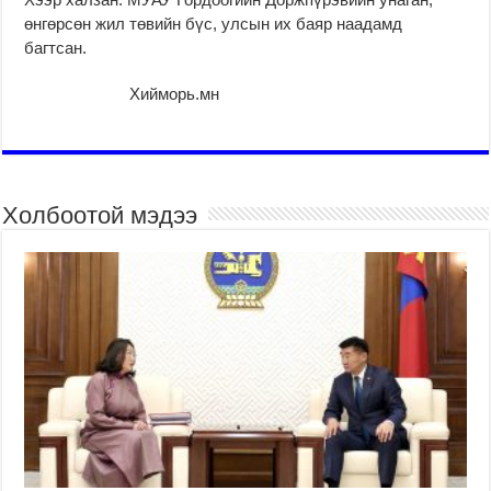
өнгөрсөн жил төвийн бүс, улсын их баяр наадамд
багтсан.
Хийморь.мн
Холбоотой мэдээ