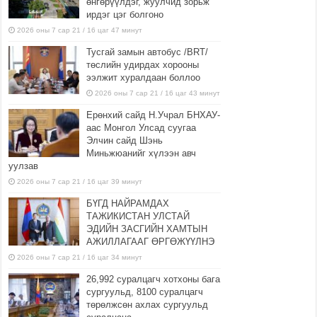
өнгөрүүлдэг, жуулчид зорьж
ирдэг цэг болгоно
2026 оны 7 сар 21 / 16 цаг 47 минут
Тусгай замын автобус /BRT/
төслийн удирдах хорооны
ээлжит хуралдаан боллоо
2026 оны 7 сар 21 / 16 цаг 43 минут
Ерөнхий сайд Н.Учрал БНХАУ-
аас Монгол Улсад суугаа
Элчин сайд Шэнь
Миньжюанийг хүлээн авч
уулзав
2026 оны 7 сар 21 / 16 цаг 39 минут
БҮГД НАЙРАМДАХ
ТАЖИКИСТАН УЛСТАЙ
ЭДИЙН ЗАСГИЙН ХАМТЫН
АЖИЛЛАГААГ ӨРГӨЖҮҮЛНЭ
2026 оны 7 сар 21 / 16 цаг 34 минут
26,992 суралцагч хотхоны бага
сургуульд, 8100 суралцагч
төрөлжсөн ахлах сургуульд