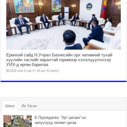
Ерөнхий сайд Н.Учрал Бизнесийн эрх чөлөөний тухай
хуулийн төслийг яаралтай горимоор хэлэлцүүлэхээр
УИХ-д өргөн барилаа
2026 оны 6 сар 4 / 16 цаг 42 минут
Шинэ
Их Үзсэн
Б.Пүрэвдагва: “Урт цагаан”-ыг
залуучууд чөлөөт цагаа