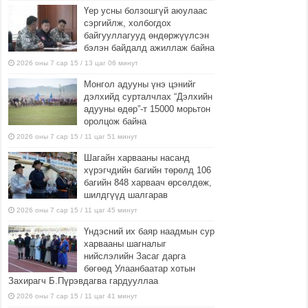
Үер усны болзошгүй аюулаас
сэргийлж, холбогдох
байгууллагууд өндөржүүлсэн
бэлэн байдалд ажиллаж байна
2026 оны 7 сар 15 / 13 цаг 06 минут
Монгол адууны үнэ цэнийг
дэлхийд сурталчлах “Дэлхийн
адууны өдөр”-т 15000 морьтон
оролцож байна
2026 оны 7 сар 15 / 11 цаг 51 минут
Шагайн харвааны насанд
хүрэгчдийн багийн төрөлд 106
багийн 848 харваач өрсөлдөж,
шилдгүүд шалгарав
2026 оны 7 сар 15 / 11 цаг 45 минут
Үндэсний их баяр наадмын сур
харвааны шагналыг
нийслэлийн Засаг дарга
бөгөөд Улаанбаатар хотын
Захирагч Б.Пүрэвдагва гардууллаа
2026 оны 7 сар 15 / 11 цаг 41 минут