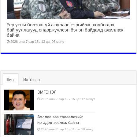
Үер усны болзошгүй аюулаас сэргийлж, холбогдох
байгууллагууд өндөржүүлсэн бэлэн байдалд ажиллаж
байна
2026 оны 7 сар 15 / 13 цаг 06 минут
Шинэ
Их Үзсэн
ЭМГЭНЭЛ
2026 оны 7 сар 19 / 15 цаг 15 минут
Аяллаа зөв төлөвлөхийг
иргэдэд зөвлөж байна
2026 оны 7 сар 16 / 11 цаг 50 минут