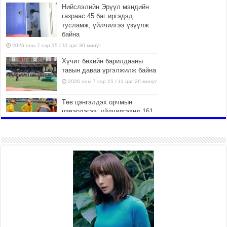
Нийслэлийн Эрүүл мэндийн
газраас 45 баг иргэдэд
тусламж, үйлчилгээ үзүүлж
байна
2026 оны 7 сар 15 / 11 цаг 30 минут
Хүчит бөхийн барилдааны
тавын даваа үргэлжилж байна
2026 оны 7 сар 15 / 11 цаг 26 минут
Төв цэнгэлдэх орчмын
цэвэрлэгээ, үйлчилгээнд 161
ажилтан, 27 техниктэй
ажиллаж байна
2026 оны 7 сар 15 / 11 цаг 22 минут
Наадмын амралтын өдрүүдэд
нийслэлийн эрүүл мэндийн
байгууллагууд дараах
хуваарийн дагуу ажиллана
2026 оны 7 сар 15 / 11 цаг 18 минут
Үндэсний их баяр наадам
эхэллээ