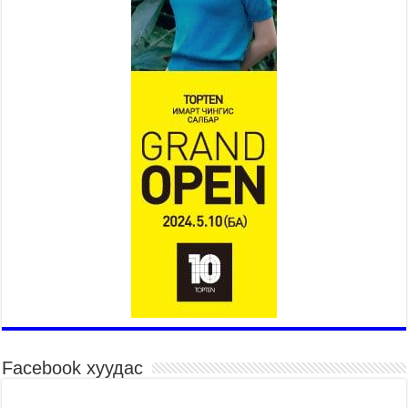
2026 оны 7 сар 15 / 11 цаг 14 минут
Үер усны аюулаас сэргийлж, нийслэлийн Онцгой
байдлын газрын 162 алба хаагч үүрэг гүйцэтгэж
байна
2026 оны 7 сар 15 / 11 цаг 07 минут
Үндэсний их сурын харваанд 850 харваач цэц
мэргэнээ сорьж байна
2026 оны 7 сар 15 / 11 цаг 03 минут
Төв цэнгэлдэхийн эргэн тойронд
2026 оны 7 сар 15 / 10 цаг 58 минут
Үндэсний их баяр наадмын шагайн харваа
насанд хүрэгчдийн багийн харваагаар
үргэлжилж байна
2026 оны 7 сар 15 / 10 цаг 52 минут
Үндэсний их баяр наадмын хүчит бөхийн
барилдаан эхэллээ
2026 оны 7 сар 15 / 10 цаг 46 минут
Facebook хуудас
Үндэсний хувцасны өдрийг тохиолдуулан
“Дээлтэй монгол наадам” боллоо