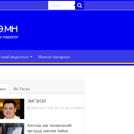
гэний мэдээлэл
Монгол бахархал
инэ
Их Үзсэн
ЭМГЭНЭЛ
2026 оны 7 сар 19 / 15 цаг 15 минут
Аяллаа зөв төлөвлөхийг
иргэдэд зөвлөж байна