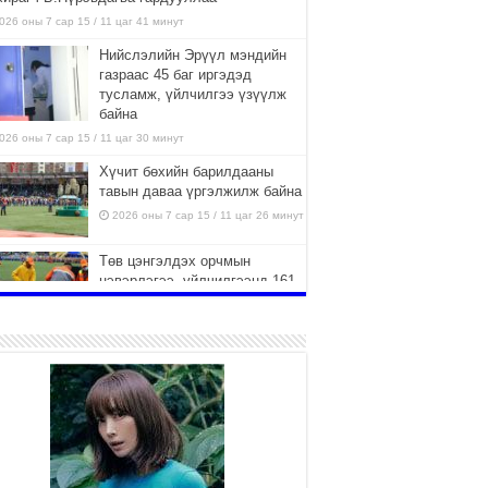
026 оны 7 сар 15 / 11 цаг 41 минут
Нийслэлийн Эрүүл мэндийн
газраас 45 баг иргэдэд
тусламж, үйлчилгээ үзүүлж
байна
026 оны 7 сар 15 / 11 цаг 30 минут
Хүчит бөхийн барилдааны
тавын даваа үргэлжилж байна
2026 оны 7 сар 15 / 11 цаг 26 минут
Төв цэнгэлдэх орчмын
цэвэрлэгээ, үйлчилгээнд 161
ажилтан, 27 техниктэй
ажиллаж байна
026 оны 7 сар 15 / 11 цаг 22 минут
Наадмын амралтын өдрүүдэд
нийслэлийн эрүүл мэндийн
байгууллагууд дараах
хуваарийн дагуу ажиллана
026 оны 7 сар 15 / 11 цаг 18 минут