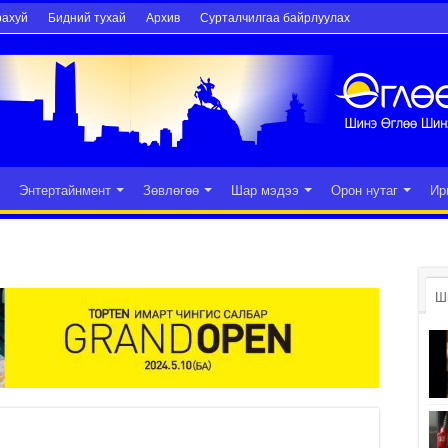
рахуй
Бидний тухай
Архив
Сурталчилгаа байрлуулах
Энтертайнмент
Зөвлөгөө
Шар мэдээ
Орон нутаг
Ир
Ш