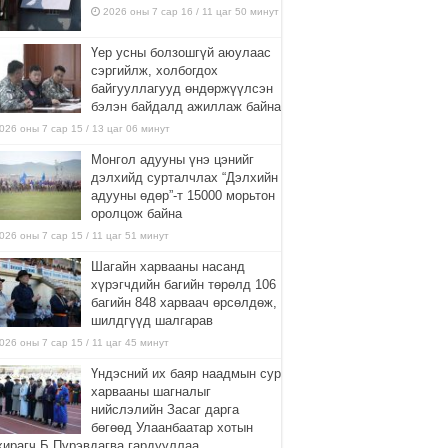
2026 оны 7 сар 16 / 11 цаг 50 минут
Үер усны болзошгүй аюулаас
сэргийлж, холбогдох
байгууллагууд өндөржүүлсэн
бэлэн байдалд ажиллаж байна
026 оны 7 сар 15 / 13 цаг 06 минут
Монгол адууны үнэ цэнийг
дэлхийд сурталчлах “Дэлхийн
адууны өдөр”-т 15000 морьтон
оролцож байна
026 оны 7 сар 15 / 11 цаг 51 минут
Шагайн харвааны насанд
хүрэгчдийн багийн төрөлд 106
багийн 848 харваач өрсөлдөж,
шилдгүүд шалгарав
026 оны 7 сар 15 / 11 цаг 45 минут
Үндэсний их баяр наадмын сур
харвааны шагналыг
нийслэлийн Засаг дарга
бөгөөд Улаанбаатар хотын
хирагч Б.Пүрэвдагва гардууллаа