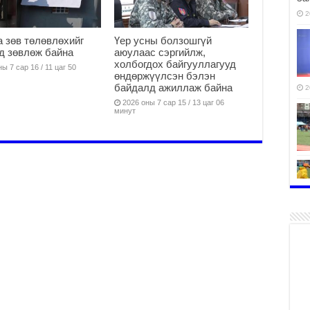
2
 зөв төлөвлөхийг
Үер усны болзошгүй
д зөвлөж байна
аюулаас сэргийлж,
холбогдох байгууллагууд
ы 7 сар 16 / 11 цаг 50
өндөржүүлсэн бэлэн
байдалд ажиллаж байна
2
2026 оны 7 сар 15 / 13 цаг 06
минут
2
2