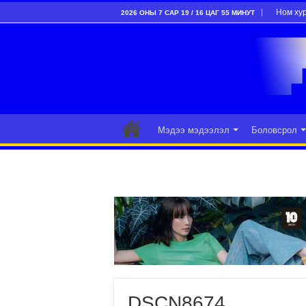
Ном ху
2026 ОНЫ 7 САР 19 / 16 ЦАГ 55 МИНУТ
Мэдээ мэдээлэл
Боловсрол
DSCN8674