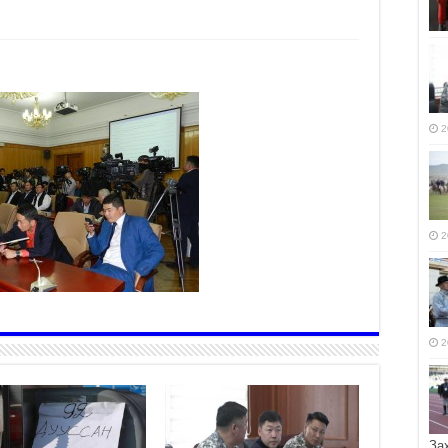
2
2
2
За