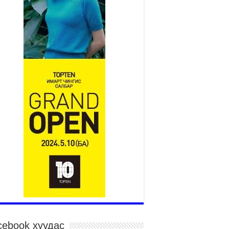
Үндэсний их баяр наадам
эхэллээ
2026 оны 7 сар 15 / 11 цаг 14 минут
р усны аюулаас сэргийлж, нийслэлийн Онцгой
йдлын газрын 162 алба хаагч үүрэг гүйцэтгэж
йна
026 оны 7 сар 15 / 11 цаг 07 минут
дэсний их сурын харваанд 850 харваач цэц
ргэнээ сорьж байна
026 оны 7 сар 15 / 11 цаг 03 минут
в цэнгэлдэхийн эргэн тойронд
026 оны 7 сар 15 / 10 цаг 58 минут
дэсний их баяр наадмын шагайн харваа
санд хүрэгчдийн багийн харваагаар
гэлжилж байна
026 оны 7 сар 15 / 10 цаг 52 минут
дэсний их баяр наадмын хүчит бөхийн
рилдаан эхэллээ
026 оны 7 сар 15 / 10 цаг 46 минут
cebook хуудас