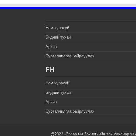
Ном хурахуй
Бидний тухай
Архив
Сурталчилгаа байрлуулах
FH
Ном хурахуй
Бидний тухай
Архив
Сурталчилгаа байрлуулах
@2023 -Өглөө.мн Зохиогчийн эрх хуулиар ха