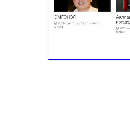
ЭМГЭНЭЛ
Аяллаа
иргэдэ
2026 оны 7 сар 19 / 15 цаг 15
минут
2026 он
минут