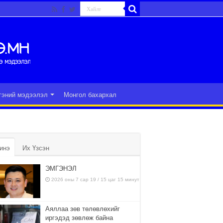
гэний мэдээлэл
Монгол бахархал
инэ
Их Үзсэн
ЭМГЭНЭЛ
2026 оны 7 сар 19 / 15 цаг 15 минут
Аяллаа зөв төлөвлөхийг
иргэдэд зөвлөж байна