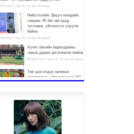
026 оны 7 сар 15 / 11 цаг 41 минут
Нийслэлийн Эрүүл мэндийн
газраас 45 баг иргэдэд
тусламж, үйлчилгээ үзүүлж
байна
026 оны 7 сар 15 / 11 цаг 30 минут
Хүчит бөхийн барилдааны
тавын даваа үргэлжилж байна
2026 оны 7 сар 15 / 11 цаг 26 минут
Төв цэнгэлдэх орчмын
цэвэрлэгээ, үйлчилгээнд 161
ажилтан, 27 техниктэй
ажиллаж байна
026 оны 7 сар 15 / 11 цаг 22 минут
Наадмын амралтын өдрүүдэд
нийслэлийн эрүүл мэндийн
байгууллагууд дараах
хуваарийн дагуу ажиллана
026 оны 7 сар 15 / 11 цаг 18 минут