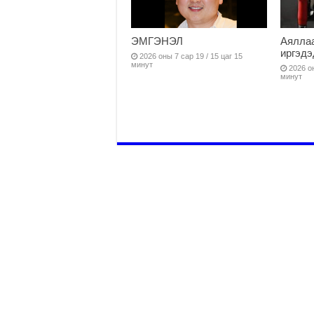
ЭМГЭНЭЛ
Аяллаа
иргэдэ
2026 оны 7 сар 19 / 15 цаг 15
минут
2026 он
минут