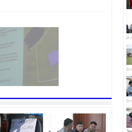
2
2
2
За