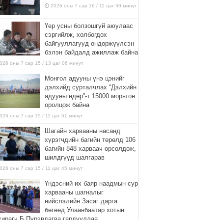
2026 оны 7 сар 16 / 11 цаг 50 минут
Үер усны болзошгүй аюулаас
сэргийлж, холбогдох
байгууллагууд өндөржүүлсэн
бэлэн байдалд ажиллаж байна
026 оны 7 сар 15 / 13 цаг 06 минут
Монгол адууны үнэ цэнийг
дэлхийд сурталчлах “Дэлхийн
адууны өдөр”-т 15000 морьтон
оролцож байна
026 оны 7 сар 15 / 11 цаг 51 минут
Шагайн харвааны насанд
хүрэгчдийн багийн төрөлд 106
багийн 848 харваач өрсөлдөж,
шилдгүүд шалгарав
026 оны 7 сар 15 / 11 цаг 45 минут
Үндэсний их баяр наадмын сур
харвааны шагналыг
нийслэлийн Засаг дарга
бөгөөд Улаанбаатар хотын
хирагч Б.Пүрэвдагва гардууллаа