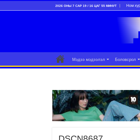
Ном ху
2026 ОНЫ 7 САР 19 / 16 ЦАГ 55 МИНУТ
Мэдээ мэдээлэл
Боловсрол
DSCN8687