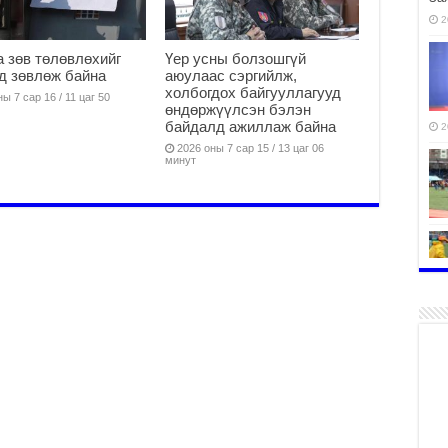
2
 зөв төлөвлөхийг
Үер усны болзошгүй
д зөвлөж байна
аюулаас сэргийлж,
холбогдох байгууллагууд
ы 7 сар 16 / 11 цаг 50
өндөржүүлсэн бэлэн
байдалд ажиллаж байна
2
2026 оны 7 сар 15 / 13 цаг 06
минут
2
2