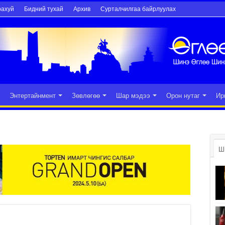
рахуй
Бидний тухай
Архив
Сурталчилгаа байрлуулах
Энтертайнмент
Зөвлөгөө
Шар мэдээ
Орон нутаг
Ир
Ш