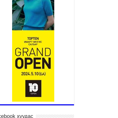
Үндэсний их баяр наадам
эхэллээ
2026 оны 7 сар 15 / 11 цаг 14 минут
р усны аюулаас сэргийлж, нийслэлийн Онцгой
йдлын газрын 162 алба хаагч үүрэг гүйцэтгэж
йна
026 оны 7 сар 15 / 11 цаг 07 минут
дэсний их сурын харваанд 850 харваач цэц
ргэнээ сорьж байна
026 оны 7 сар 15 / 11 цаг 03 минут
в цэнгэлдэхийн эргэн тойронд
026 оны 7 сар 15 / 10 цаг 58 минут
дэсний их баяр наадмын шагайн харваа
санд хүрэгчдийн багийн харваагаар
гэлжилж байна
026 оны 7 сар 15 / 10 цаг 52 минут
дэсний их баяр наадмын хүчит бөхийн
рилдаан эхэллээ
026 оны 7 сар 15 / 10 цаг 46 минут
cebook хуудас