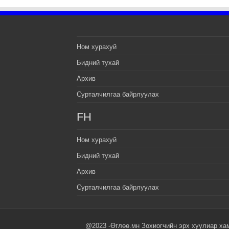
Ном хурахуй
Бидний тухай
Архив
Сурталчилгаа байрлуулах
FH
Ном хурахуй
Бидний тухай
Архив
Сурталчилгаа байрлуулах
@2023 -Өглөө.мн Зохиогчийн эрх хуулиар ха