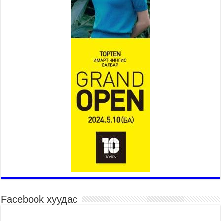
2026 оны 7 сар 15 / 11 цаг 14 минут
Үер усны аюулаас сэргийлж, нийслэлийн Онцгой
байдлын газрын 162 алба хаагч үүрэг гүйцэтгэж
байна
2026 оны 7 сар 15 / 11 цаг 07 минут
Үндэсний их сурын харваанд 850 харваач цэц
мэргэнээ сорьж байна
2026 оны 7 сар 15 / 11 цаг 03 минут
Төв цэнгэлдэхийн эргэн тойронд
2026 оны 7 сар 15 / 10 цаг 58 минут
Үндэсний их баяр наадмын шагайн харваа
насанд хүрэгчдийн багийн харваагаар
үргэлжилж байна
2026 оны 7 сар 15 / 10 цаг 52 минут
Үндэсний их баяр наадмын хүчит бөхийн
барилдаан эхэллээ
2026 оны 7 сар 15 / 10 цаг 46 минут
Facebook хуудас
Үндэсний хувцасны өдрийг тохиолдуулан
“Дээлтэй монгол наадам” боллоо