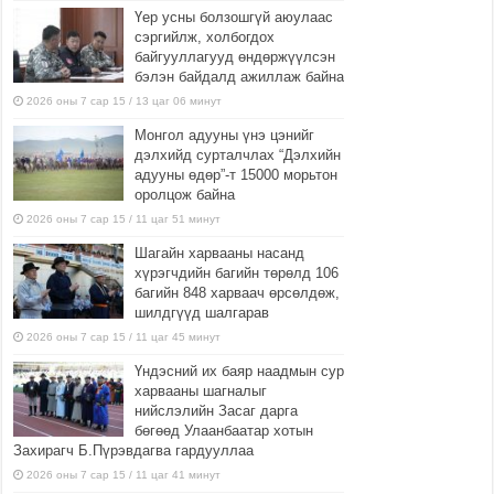
Үер усны болзошгүй аюулаас
сэргийлж, холбогдох
байгууллагууд өндөржүүлсэн
бэлэн байдалд ажиллаж байна
2026 оны 7 сар 15 / 13 цаг 06 минут
Монгол адууны үнэ цэнийг
дэлхийд сурталчлах “Дэлхийн
адууны өдөр”-т 15000 морьтон
оролцож байна
2026 оны 7 сар 15 / 11 цаг 51 минут
Шагайн харвааны насанд
хүрэгчдийн багийн төрөлд 106
багийн 848 харваач өрсөлдөж,
шилдгүүд шалгарав
2026 оны 7 сар 15 / 11 цаг 45 минут
Үндэсний их баяр наадмын сур
харвааны шагналыг
нийслэлийн Засаг дарга
бөгөөд Улаанбаатар хотын
Захирагч Б.Пүрэвдагва гардууллаа
2026 оны 7 сар 15 / 11 цаг 41 минут