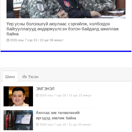
Үер усны болзошгүй аюулаас сэргийлж, холбогдох
байгууллагууд өндөржүүлсэн бэлэн байдалд ажиллаж
байна
2026 оны 7 сар 15 / 13 цаг 06 минут
Шинэ
Их Үзсэн
ЭМГЭНЭЛ
2026 оны 7 сар 19 / 15 цаг 15 минут
Аяллаа зөв төлөвлөхийг
иргэдэд зөвлөж байна
2026 оны 7 сар 16 / 11 цаг 50 минут