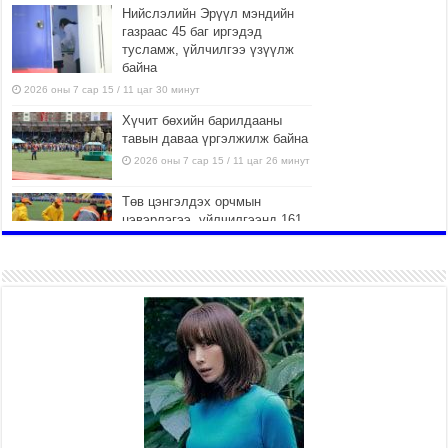
Нийслэлийн Эрүүл мэндийн
газраас 45 баг иргэдэд
тусламж, үйлчилгээ үзүүлж
байна
2026 оны 7 сар 15 / 11 цаг 30 минут
Хүчит бөхийн барилдааны
тавын даваа үргэлжилж байна
2026 оны 7 сар 15 / 11 цаг 26 минут
Төв цэнгэлдэх орчмын
цэвэрлэгээ, үйлчилгээнд 161
ажилтан, 27 техниктэй
ажиллаж байна
2026 оны 7 сар 15 / 11 цаг 22 минут
Наадмын амралтын өдрүүдэд
нийслэлийн эрүүл мэндийн
байгууллагууд дараах
хуваарийн дагуу ажиллана
2026 оны 7 сар 15 / 11 цаг 18 минут
Үндэсний их баяр наадам
эхэллээ