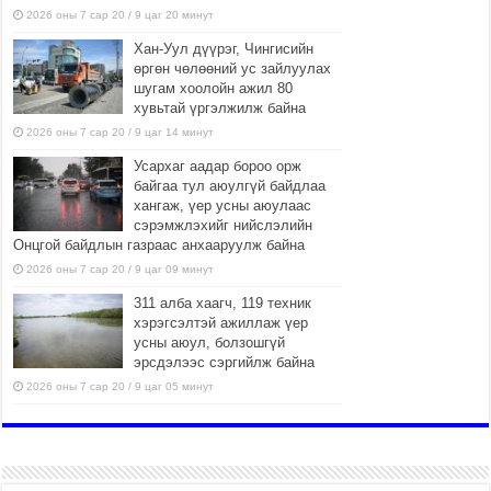
2026 оны 7 сар 20 / 9 цаг 20 минут
Хан-Уул дүүрэг, Чингисийн
өргөн чөлөөний ус зайлуулах
шугам хоолойн ажил 80
хувьтай үргэлжилж байна
2026 оны 7 сар 20 / 9 цаг 14 минут
Усархаг аадар бороо орж
байгаа тул аюулгүй байдлаа
хангаж, үер усны аюулаас
сэрэмжлэхийг нийслэлийн
Онцгой байдлын газраас анхааруулж байна
2026 оны 7 сар 20 / 9 цаг 09 минут
311 алба хаагч, 119 техник
хэрэгсэлтэй ажиллаж үер
усны аюул, болзошгүй
эрсдэлээс сэргийлж байна
2026 оны 7 сар 20 / 9 цаг 05 минут
ЭМГЭНЭЛ
2026 оны 7 сар 19 / 15 цаг 15 минут
Аяллаа зөв төлөвлөхийг