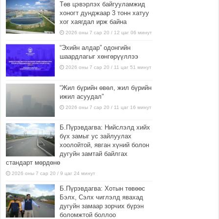
Төв цэвэрлэх байгууламжид
хоногт дунджаар 3 тонн хатуу
хог хаягдал ирж байна
2026 оны 7 сар 20 / 12 цаг 06 минут
“Эхийн алдар” одонгийн
шаардлагыг хөнгөрүүллээ
2026 оны 7 сар 20 / 11 цаг 51 минут
“Жил бүрийн өвөл, жил бүрийн
ижил асуудал”
2026 оны 7 сар 20 / 11 цаг 16 минут
Б.Пүрэвдагва: Нийслэлд хийх
бүх замыг ус зайлуулах
хоолойтой, явган хүний болон
дугуйн замтай байлгах
стандарт мөрдөнө
2026 оны 7 сар 20 / 9 цаг 24 минут
Б.Пүрэвдагва: Хотын төвөөс
Бэлх, Сэлх чиглэлд явахад
дугуйн замаар зорчих бүрэн
боломжтой боллоо