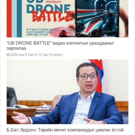
“UB DRONE BATTLE” видео контентын уралдааныг
зарлалаа
2026 оны 5 сар 4 / 17 цаг 01 минут
Б.Бат-Эрдэнэ: Төрийн өмчит компаниудыг цөөлөх ёстой