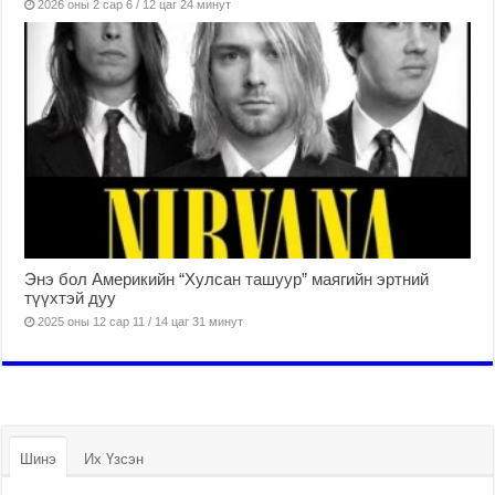
2026 оны 2 сар 6 / 12 цаг 24 минут
Энэ бол Америкийн “Хулсан ташуур” маягийн эртний
түүхтэй дуу
2025 оны 12 сар 11 / 14 цаг 31 минут
Шинэ
Их Үзсэн