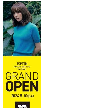
иргэдэд зөвлөж байна
2026 оны 7 сар 16 / 11 цаг 50 минут
Үер усны болзошгүй аюулаас
сэргийлж, холбогдох
байгууллагууд өндөржүүлсэн
бэлэн байдалд ажиллаж байна
2026 оны 7 сар 15 / 13 цаг 06 минут
Монгол адууны үнэ цэнийг дэлхийд сурталчлах
“Дэлхийн адууны өдөр”-т 15000 морьтон оролцож
байна
2026 оны 7 сар 15 / 11 цаг 51 минут
Шагайн харвааны насанд хүрэгчдийн багийн
төрөлд 106 багийн 848 харваач өрсөлдөж,
шилдгүүд шалгарав
2026 оны 7 сар 15 / 11 цаг 45 минут
Үндэсний их баяр наадмын сур харвааны
шагналыг нийслэлийн Засаг дарга бөгөөд
Улаанбаатар хотын Захирагч Б.Пүрэвдагва
гардууллаа
2026 оны 7 сар 15 / 11 цаг 41 минут