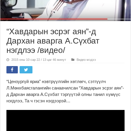
“Хавдарын эсрэг аян”-д
Дархан аварга А.Сүхбат
нэгдлээ /видео/
2015 оны 10 сар 22 / 13 цаг 46 минут
Видео мэдээ
“Цензургүй яриа” нэвтрүүлгийн хөтлөгч, сэтгүүлч
Л.Мөнхбаясгалангийн санаачилсан “Хавдарын эсрэг аян”-
д Дархан аварга А.Сүхбат тэргүүтэй олны танил хүмүүс
нэгдлээ, Та ч гэсэн нэгдээрэй…