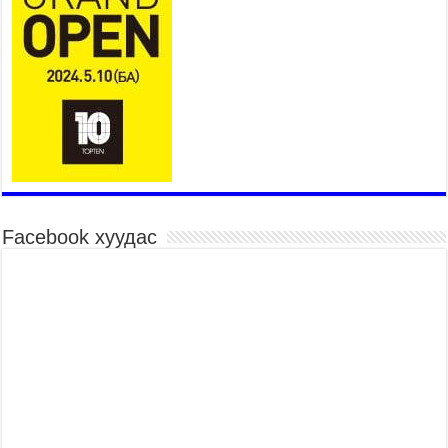
Төв цэнгэлдэхийн эргэн тойронд
2026 оны 7 сар 15 / 10 цаг 58 минут
Үндэсний их баяр наадмын шагайн харваа
насанд хүрэгчдийн багийн харваагаар
үргэлжилж байна
2026 оны 7 сар 15 / 10 цаг 52 минут
Үндэсний их баяр наадмын хүчит бөхийн
барилдаан эхэллээ
2026 оны 7 сар 15 / 10 цаг 46 минут
Үндэсний хувцасны өдрийг тохиолдуулан
Facebook хуудас
“Дээлтэй монгол наадам” боллоо
2026 оны 7 сар 15 / 10 цаг 41 минут
МОНГОЛ УЛСЫН ЕРӨНХИЙ САЙД Н.УЧРАЛ
БАЯР НААДМЫН НЭЭЛТЭД ОРОЛЦОЖ,
НААДАМЧИН ОЛОНД МЭНДЧИЛГЭЭ
ДЭВШҮҮЛЭВ
2026 оны 7 сар 14 / 17 цаг 56 минут
МОНГОЛ УЛСЫН ЕРӨНХИЙ САЙД Н.УЧРАЛ
БҮГД НАЙРАМДАХ СОЛОНГОС УЛСЫН
ЕРӨНХИЙЛӨГЧ И ЖЭ МЁН-Д БАРААЛХАВ