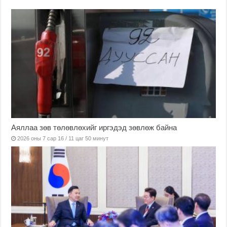
Аяллаа зөв төлөвлөхийг иргэдэд зөвлөж байна
2026 оны 7 сар 16 / 11 цаг 50 минут