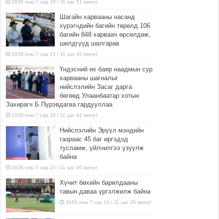
2026 оны 7 сар 15 / 11 цаг 51 минут
Шагайн харвааны насанд
хүрэгчдийн багийн төрөлд 106
багийн 848 харваач өрсөлдөж,
шилдгүүд шалгарав
2026 оны 7 сар 15 / 11 цаг 45 минут
Үндэсний их баяр наадмын сур
харвааны шагналыг
нийслэлийн Засаг дарга
бөгөөд Улаанбаатар хотын
Захирагч Б.Пүрэвдагва гардууллаа
2026 оны 7 сар 15 / 11 цаг 41 минут
Нийслэлийн Эрүүл мэндийн
газраас 45 баг иргэдэд
тусламж, үйлчилгээ үзүүлж
байна
2026 оны 7 сар 15 / 11 цаг 30 минут
Хүчит бөхийн барилдааны
тавын даваа үргэлжилж байна
2026 оны 7 сар 15 / 11 цаг 26 минут