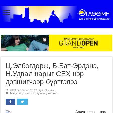
Ц.Элбэгдорж, Б.Бат-Эрдэнэ,
Н.Удвал нарыг СЕХ нэр
дэвшигчээр бүртгэлээ
2013 оны 5 сар 16 / 23 цаг 59 минут
Мэдээ мэдээлэл
,
Онцолсон
,
Улс төр
Ардчилсан нам,