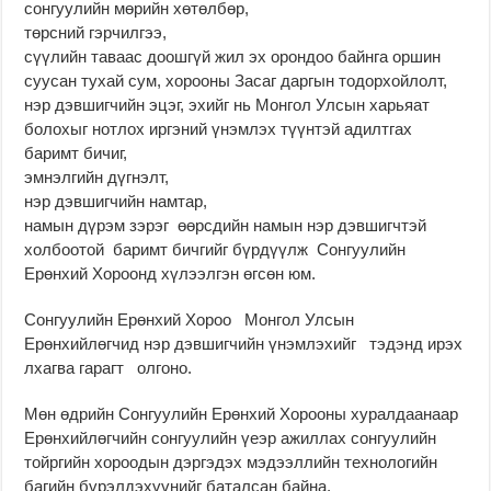
сонгуулийн мөрийн хөтөлбөр,
төрсний гэрчилгээ,
сүүлийн таваас доошгүй жил эх орондоо байнга оршин
суусан тухай сум, хорооны Засаг даргын тодорхойлолт,
нэр дэвшигчийн эцэг, эхийг нь Монгол Улсын харьяат
болохыг нотлох иргэний үнэмлэх түүнтэй адилтгах
баримт бичиг,
эмнэлгийн дүгнэлт,
нэр дэвшигчийн намтар,
намын дүрэм зэрэг өөрсдийн намын нэр дэвшигчтэй
холбоотой баримт бичгийг бүрдүүлж Сонгуулийн
Ерөнхий Хороонд хүлээлгэн өгсөн юм.
Сонгуулийн Ерөнхий Хороо Монгол Улсын
Ерөнхийлөгчид нэр дэвшигчийн үнэмлэхийг тэдэнд ирэх
лхагва гарагт олгоно.
Мөн өдрийн Сонгуулийн Ерөнхий Хорооны хуралдаанаар
Ерөнхийлөгчийн сонгуулийн үеэр ажиллах сонгуулийн
тойргийн хороодын дэргэдэх мэдээллийн технологийн
багийн бүрэлдэхүүнийг баталсан байна.