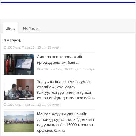
Шинэ
Их Үзсэн
ЭМГЭНЭЛ
2026 оны 7 сар 19 / 15 цаг 15 минут
Аяллаа зөв төлөвлөхийг
иргэдэд зөвлөж байна
2026 оны 7 сар 16 / 11 цаг 50 минут
Үер усны болзошгүй аюулаас
сэргийлж, холбогдох
байгууллагууд өндөржүүлсэн
бэлэн байдалд ажиллаж байна
2026 оны 7 сар 15 / 13 цаг 06 минут
Монгол адууны үнэ цэнийг
дэлхийд сурталчлах “Дэлхийн
адууны өдөр”-т 15000 морьтон
оролцож байна