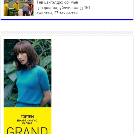
Төв цэнгэлдэх орчмын
цэвэрлэгээ, үйлчилгээнд 161
ажилтан, 27 техниктэй
ажиллаж байна
2026 оны 7 сар 15 / 11 цаг 22 минут
Наадмын амралтын өдрүүдэд
нийслэлийн эрүүл мэндийн
байгууллагууд дараах
хуваарийн дагуу ажиллана
2026 оны 7 сар 15 / 11 цаг 18 минут
Үндэсний их баяр наадам
эхэллээ
2026 оны 7 сар 15 / 11 цаг 14 минут
Үер усны аюулаас сэргийлж, нийслэлийн Онцгой
байдлын газрын 162 алба хаагч үүрэг гүйцэтгэж
байна
2026 оны 7 сар 15 / 11 цаг 07 минут
Үндэсний их сурын харваанд 850 харваач цэц
мэргэнээ сорьж байна
2026 оны 7 сар 15 / 11 цаг 03 минут