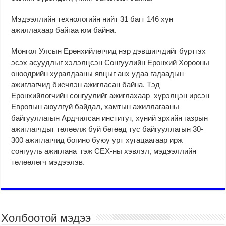
Мэдээллийн технологийн нийт 31 багт 146 хүн
ажиллахаар байгаа юм байна.
Монгол Улсын Ерөнхийлөгчид нэр дэвшигчдийг бүртгэх
эсэх асуудлыг хэлэлцсэн Сонгуулийн Ерөнхий Хорооны
өнөөдрийн хуралдааны явцыг анх удаа гадаадын
ажиглагчид биечлэн ажигласан байна. Тэд
Ерөнхийлөгчийн сонгуулийг ажиглахаар хүрэлцэн ирсэн
Европын аюулгүй байдал, хамтын ажиллагааны
байгууллагын Ардчилсан институт, хүний эрхийн газрын
ажиглагчдыг төлөөлж буй бөгөөд тус байгууллагын 30-
300 ажиглагчид богино буюу урт хугацаагаар ирж
сонгууль ажиглана гэж СЕХ-ны хэвлэл, мэдээллийн
төлөөлөгч мэдээлэв.
Холбоотой мэдээ