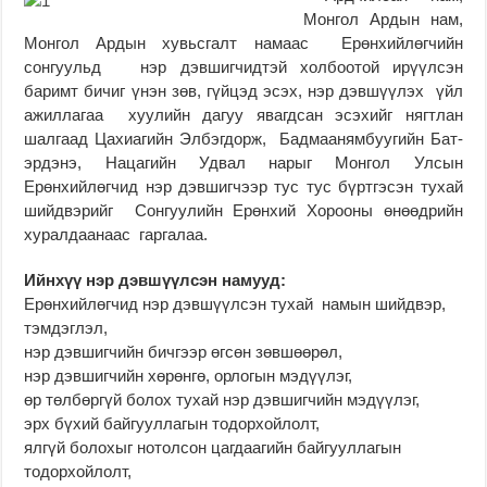
Монгол Ардын нам,
Монгол Ардын хувьсгалт намаас Ерөнхийлөгчийн
сонгуульд нэр дэвшигчидтэй холбоотой ирүүлсэн
баримт бичиг үнэн зөв, гүйцэд эсэх, нэр дэвшүүлэх үйл
ажиллагаа хуулийн дагуу явагдсан эсэхийг нягтлан
шалгаад Цахиагийн Элбэгдорж, Бадмаанямбуугийн Бат-
эрдэнэ, Нацагийн Удвал нарыг Монгол Улсын
Ерөнхийлөгчид нэр дэвшигчээр тус тус бүртгэсэн тухай
шийдвэрийг Сонгуулийн Ерөнхий Хорооны өнөөдрийн
хуралдаанаас гаргалаа.
Ийнхүү нэр дэвшүүлсэн намууд:
Ерөнхийлөгчид нэр дэвшүүлсэн тухай намын шийдвэр,
тэмдэглэл,
нэр дэвшигчийн бичгээр өгсөн зөвшөөрөл,
нэр дэвшигчийн хөрөнгө, орлогын мэдүүлэг,
өр төлбөргүй болох тухай нэр дэвшигчийн мэдүүлэг,
эрх бүхий байгууллагын тодорхойлолт,
ялгүй болохыг нотолсон цагдаагийн байгууллагын
тодорхойлолт,