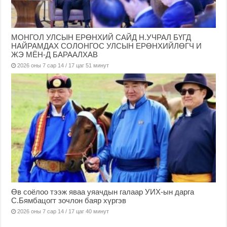
МОНГОЛ УЛСЫН ЕРӨНХИЙ САЙД Н.УЧРАЛ БҮГД
НАЙРАМДАХ СОЛОНГОС УЛСЫН ЕРӨНХИЙЛӨГЧ И
ЖЭ МЁН-Д БАРААЛХАВ
2026 оны 7 сар 14 / 17 цаг 51 минут
Өв соёлоо тээж яваа уяачдын галаар УИХ-ын дарга
С.Бямбацогт зочлон баяр хүргэв
2026 оны 7 сар 14 / 17 цаг 40 минут