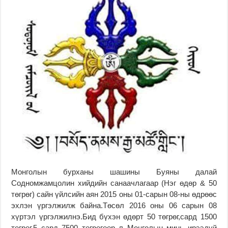
Монголын бурханы шашины Буяны далай
Содномжамцолин хийдийн санаачлагаар (Нэг өдөр & 50
төгрөг) сайн үйлсийн аян 2015 оны 01-сарын 08-ны өдрөөс
эхлэн үргэлжилж байна.Төсөл 2016 оны 06 сарын 08
хүртэл үргэлжилнэ.Бид бүхэн өдөрт 50 төгрөг,сард 1500
төгрөг,5 сард 7500 төгрөгөөр л Монголын минь ирээдүй