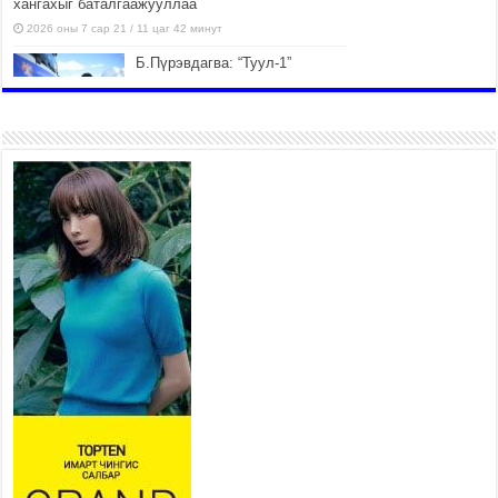
хангахыг баталгаажууллаа
2026 оны 7 сар 21 / 11 цаг 42 минут
Б.Пүрэвдагва: “Туул-1”
коллекторыг ашиглалтад
оруулж байж бид гэр
хорооллыг барилгажуулна
2026 оны 7 сар 21 / 10 цаг 15 минут
НИЙСЛЭЛ, АЙМГИЙН
УДИРДЛАГУУДЫН АЖЛЫГ
ХҮНД СУРТЛЫГ БУУРУУЛЖ,
ИРГЭД, АЖ АХУЙН НЭГЖИЙН
АЧААГ ХЭРХЭН ХӨНГӨЛСНӨӨР ДҮГНЭНЭ
2026 оны 7 сар 21 / 10 цаг 09 минут
Байнгын хорооны дарга М.Мандхай Цөлжилттэй
тэмцэх тухай НҮБ-ын конвенцын талуудын 17
дугаар бага хурал (СОР17)-ын бэлтгэл ажлын
явцтай танилцлаа
2026 оны 7 сар 21 / 10 цаг 03 минут
Б.Пүрэвдагва: Бүтээн байгуулалтын аливаа
ажил инженерийн хангамжийн байгууллагуудын
уялдаа холбоогүйгээс саатах ёсгүй