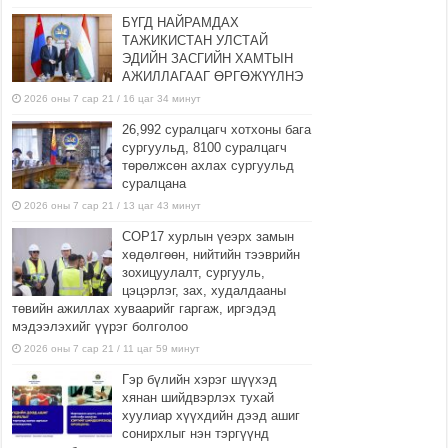
БҮГД НАЙРАМДАХ
ТАЖИКИСТАН УЛСТАЙ
ЭДИЙН ЗАСГИЙН ХАМТЫН
АЖИЛЛАГААГ ӨРГӨЖҮҮЛНЭ
2026 оны 7 сар 21 / 16 цаг 34 минут
26,992 суралцагч хотхоны бага
сургуульд, 8100 суралцагч
төрөлжсөн ахлах сургуульд
суралцана
2026 оны 7 сар 21 / 13 цаг 43 минут
COP17 хурлын үеэрх замын
хөдөлгөөн, нийтийн тээврийн
зохицуулалт, сургууль,
цэцэрлэг, зах, худалдааны
төвийн ажиллах хуваарийг гаргаж, иргэдэд
мэдээлэхийг үүрэг болголоо
2026 оны 7 сар 21 / 11 цаг 59 минут
Гэр бүлийн хэрэг шүүхэд
хянан шийдвэрлэх тухай
хуулиар хүүхдийн дээд ашиг
сонирхлыг нэн тэргүүнд