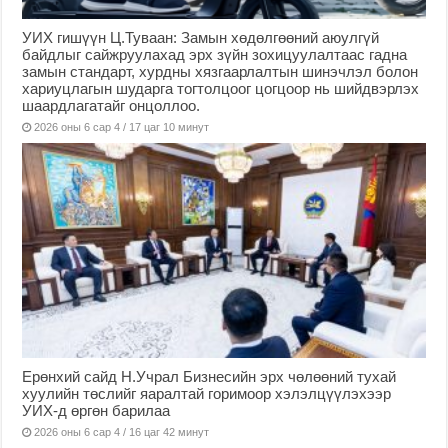
УИХ гишүүн Ц.Туваан: Замын хөдөлгөөний аюулгүй
байдлыг сайжруулахад эрх зүйн зохицуулалтаас гадна
замын стандарт, хурдны хязгаарлалтын шинэчлэл болон
хариуцлагын шударга тогтолцоог цогцоор нь шийдвэрлэх
шаардлагатайг онцоллоо.
2026 оны 6 сар 4 / 17 цаг 10 минут
Ерөнхий сайд Н.Учрал Бизнесийн эрх чөлөөний тухай
хуулийн төслийг яаралтай горимоор хэлэлцүүлэхээр
УИХ-д өргөн барилаа
2026 оны 6 сар 4 / 16 цаг 42 минут