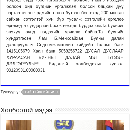
болсон бид бүгдийн үргэлжлэл болсон бяцхан дүү
нартаа нэгэн эрдмийн өргөө бүтээн босгоход 200 мянган
сайхан сэтгэлтэй хүн бүр тусалж сэтгэлийн өргөлөө
өргөхөд л сүндэрлэн босох нөхцөл бүрдэх юм.Та бүхнийг
энэхүү аянд нэгдэхийг уриалж байна.Та бүхнийг
хүндэтгэсэн Лам Б.Мөнхсайхан Буяны далай
дэлгэрүүлэгч Содномжамцолин хийдийн Голомт банк
1415105679 Хаан банк 5058256722 ДУСАЛ ДУСЛААР
ХУРААСАН БУЯНЫГ ДАЛАЙ МЭТ ТҮГЭЭН
ДЭЛГЭРҮҮЛЬЕ!!! Бидэнтэй холбогдохыг хүсвэл
99120931,89980931
Түлхүүр үг
САЙН ҮЙЛСИЙН АЯН
Холбоотой мэдээ