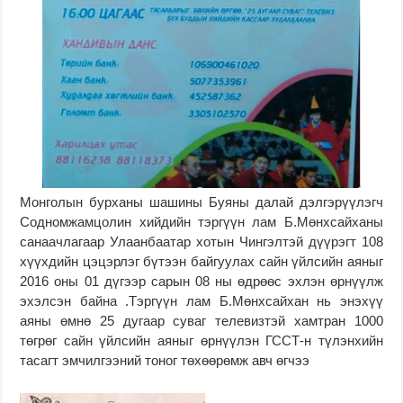
Монголын бурханы шашины Буяны далай дэлгэрүүлэгч
Содномжамцолин хийдийн тэргүүн лам Б.Мөнхсайханы
санаачлагаар Улаанбаатар хотын Чингэлтэй дүүрэгт 108
хүүхдийн цэцэрлэг бүтээн байгуулах сайн үйлсийн аяныг
2016 оны 01 дүгээр сарын 08 ны өдрөөс эхлэн өрнүүлж
эхэлсэн байна .Тэргүүн лам Б.Мөнхсайхан нь энэхүү
аяны өмнө 25 дугаар суваг телевизтэй хамтран 1000
төгрөг сайн үйлсийн аяныг өрнүүлэн ГССТ-н түлэнхийн
тасагт эмчилгээний тоног төхөөрөмж авч өгчээ