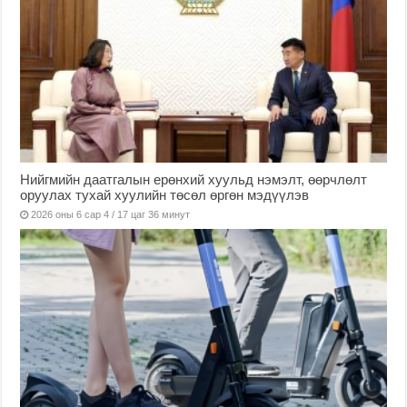
Нийгмийн даатгалын ерөнхий хуульд нэмэлт, өөрчлөлт
оруулах тухай хуулийн төсөл өргөн мэдүүлэв
2026 оны 6 сар 4 / 17 цаг 36 минут