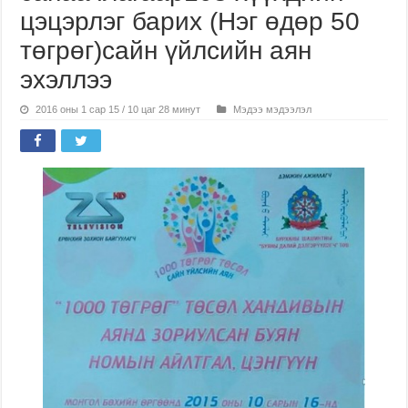
цэцэрлэг барих (Нэг өдөр 50
төгрөг)сайн үйлсийн аян
эхэллээ
2016 оны 1 сар 15 / 10 цаг 28 минут
Мэдээ мэдээлэл