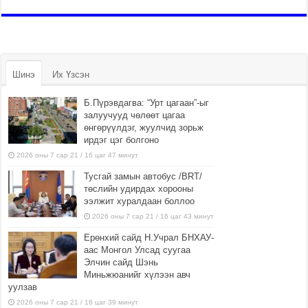
Шинэ
Их Үзсэн
Б.Пүрэвдагва: “Урт цагаан”-ыг
залуучууд чөлөөт цагаа
өнгөрүүлдэг, жуулчид зорьж
ирдэг цэг болгоно
2026 оны 7 сар 21 / 16 цаг 47 минут
Тусгай замын автобус /BRT/
төслийн удирдах хорооны
ээлжит хуралдаан боллоо
2026 оны 7 сар 21 / 16 цаг 43 минут
Ерөнхий сайд Н.Учрал БНХАУ-
аас Монгол Улсад суугаа
Элчин сайд Шэнь
Миньжюанийг хүлээн авч
уулзав
2026 оны 7 сар 21 / 16 цаг 39 минут