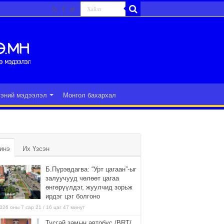
гэний мэдээлэл
Монгол бахархал
инэ
Их Үзсэн
Б.Пүрэвдагва: “Урт цагаан”-ыг
залуучууд чөлөөт цагаа
өнгөрүүлдэг, жуулчид зорьж
ирдэг цэг болгоно
026 оны 7 сар 21 / 16 цаг 47 минут
Тусгай замын автобус /BRT/