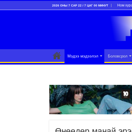
Ном хур
2026 ОНЫ 7 САР 22 / 7 ЦАГ 00 МИНУТ
Мэдээ мэдээлэл
Боловсрол
Өнөөдөр манай эрэг