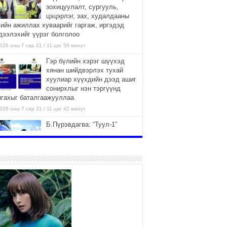
зохицуулалт, сургууль,
цэцэрлэг, зах, худалдааны
вийн ажиллах хуваарийг гаргаж, иргэдэд
дээлэхийг үүрэг болголоо
026 оны 7 сар 21 / 11 цаг 59 минут
Гэр бүлийн хэрэг шүүхэд
хянан шийдвэрлэх тухай
хуулиар хүүхдийн дээд ашиг
сонирхлыг нэн тэргүүнд
нгахыг баталгаажууллаа
026 оны 7 сар 21 / 11 цаг 42 минут
Б.Пүрэвдагва: “Туул-1”
коллекторыг ашиглалтад
оруулж байж бид гэр
хорооллыг барилгажуулна
026 оны 7 сар 21 / 10 цаг 15 минут
НИЙСЛЭЛ, АЙМГИЙН
УДИРДЛАГУУДЫН АЖЛЫГ
ХҮНД СУРТЛЫГ БУУРУУЛЖ,
ИРГЭД, АЖ АХУЙН НЭГЖИЙН
ААГ ХЭРХЭН ХӨНГӨЛСНӨӨР ДҮГНЭНЭ
026 оны 7 сар 21 / 10 цаг 09 минут