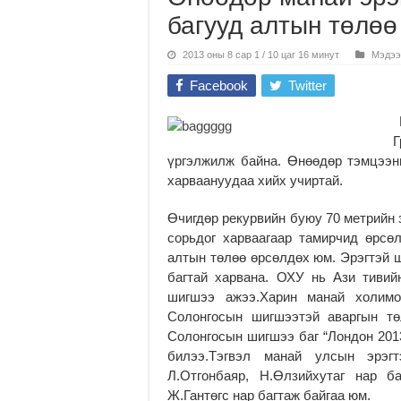
багууд алтын төлөө
2013 оны 8 сар 1 / 10 цаг 16 минут
Мэдээ
Facebook
Twitter
М
Г
үргэлжилж байна. Өнөөдөр тэмцээн
харваануудаа хийх учиртай.
Өчигдөр рекурвийн буюу 70 метрийн 
сорьдог харваагаар тамирчид өрсө
алтын төлөө өрсөлдөх юм. Эрэгтэй 
багтай харвана. ОХУ нь Ази тиви
шигшээ ажээ.Харин манай холимо
Солонгосын шигшээтэй аваргын т
Солонгосын шигшээ баг “Лондон 201
билээ.Тэгвэл манай улсын эрэг
Л.Отгонбаяр, Н.Өлзийхутаг нар б
Ж.Гантөгс нар багтаж байгаа юм.