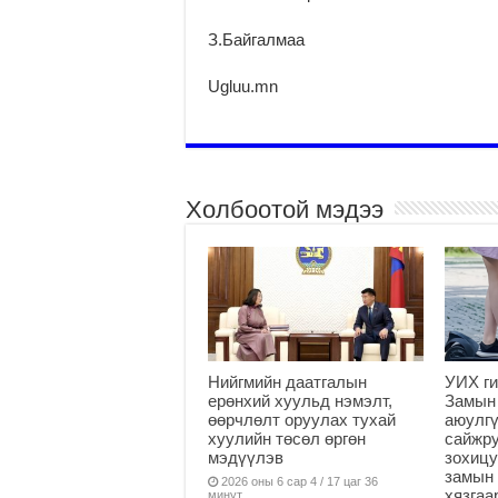
З.Байгалмаа
Ugluu.mn
Холбоотой мэдээ
Нийгмийн даатгалын
УИХ ги
ерөнхий хуульд нэмэлт,
Замын
өөрчлөлт оруулах тухай
аюулгү
хуулийн төсөл өргөн
сайжру
мэдүүлэв
зохицу
замын 
2026 оны 6 сар 4 / 17 цаг 36
хязга
минут