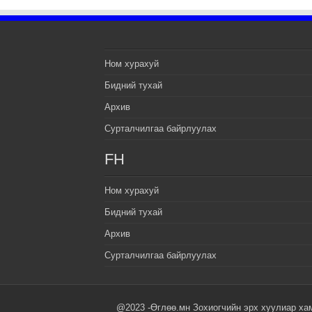
Ном хурахуй
Бидний тухай
Архив
Сурталчилгаа байрлуулах
FH
Ном хурахуй
Бидний тухай
Архив
Сурталчилгаа байрлуулах
@2023 -Өглөө.мн Зохиогчийн эрх хуулиар ха