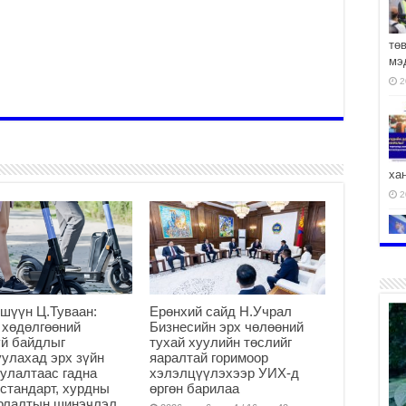
тө
мэ
2
ха
2
2
шүүн Ц.Туваан:
Ерөнхий сайд Н.Учрал
 хөдөлгөөний
Бизнесийн эрх чөлөөний
й байдлыг
тухай хуулийн төслийг
улахад эрх зүйн
яаралтай горимоор
улалтаас гадна
хэлэлцүүлэхээр УИХ-д
АЧ
стандарт, хурдны
өргөн барилаа
арлалтын шинэчлэл
2