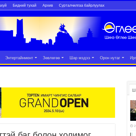
ахуй
Бидний тухай
Архив
Сурталчилгаа байрлуулах
Энтертайнмент
Зөвлөгөө
Шар мэдээ
Орон нутаг
Ир
Ш
2
тэй баг болон холимог