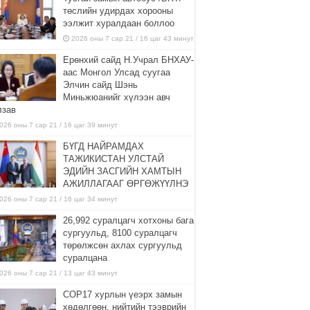
төслийн удирдах хорооны
ээлжит хуралдаан боллоо
2026 оны 7 сар 21 / 16 цаг 43 минут
Ерөнхий сайд Н.Учрал БНХАУ-
аас Монгол Улсад суугаа
Элчин сайд Шэнь
Миньжюанийг хүлээн авч
лзав
026 оны 7 сар 21 / 16 цаг 39 минут
БҮГД НАЙРАМДАХ
ТАЖИКИСТАН УЛСТАЙ
ЭДИЙН ЗАСГИЙН ХАМТЫН
АЖИЛЛАГААГ ӨРГӨЖҮҮЛНЭ
026 оны 7 сар 21 / 16 цаг 34 минут
26,992 суралцагч хотхоны бага
сургуульд, 8100 суралцагч
төрөлжсөн ахлах сургуульд
суралцана
026 оны 7 сар 21 / 13 цаг 43 минут
COP17 хурлын үеэрх замын
хөдөлгөөн, нийтийн тээврийн