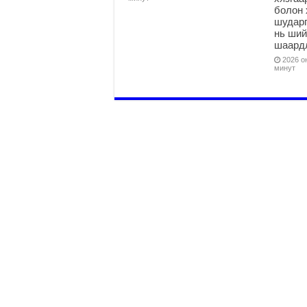
болон 
шударг
нь ши
шаардл
2026 он
минут