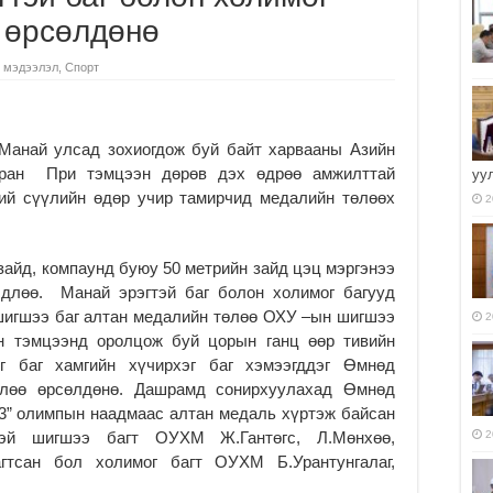
 өрсөлдөнө
 мэдээлэл
,
Спорт
анай улсад зохиогдож буй байт харвааны Азийн
ран При тэмцээн дөрөв дэх өдрөө амжилттай
уу
ий сүүлийн өдөр учир тамирчид медалийн төлөөх
2
зайд, компаунд буюу 50 метрийн зайд цэц мэргэнээ
лдлөө. Манай эрэгтэй баг болон холимог багууд
шигшээ баг алтан медалийн төлөө ОХУ –ын шигшээ
2
йн тэмцээнд оролцож буй цорын ганц өөр тивийн
г баг хамгийн хүчирхэг баг хэмээгддэг Өмнөд
өлөө өрсөлдөнө. Дашрамд сонирхуулахад Өмнөд
3” олимпын наадмаас алтан медаль хүртэж байсан
тэй шигшээ багт ОУХМ Ж.Гантөгс, Л.Мөнхөө,
2
агтсан бол холимог багт ОУХМ Б.Урантунгалаг,