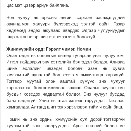
цас мэт цэвэр ариун байлгана.
Чон чулуу нь арьсны өнгийг сэргээн засаж,шүдний
өвчинд,мөн халуурч бүлээрэхэд ээлтэй сайн. Газар
хөдлөхөд эндэх аюулаас авардаг. Эдгээр чулуунуудыг
шар алтан дээр шигтгэж хэрэглэж болохгүй.
Жинлүүрийн орд: Гэрэлт чимэг, Номин
Опал гэдэг нь солонгын өнгөөр туяарсан үнэт чулуу юм.
Итгэл найдвар,үнэнч сэтгэлийн бэлгэдэл болдог. Аливаа
шинэ эхлэлийг ивээдэг боловч эзэн нь хувиа
хичээмтгий,шуналтай бол хэзээ ч амжилтанд хүрэхгүй.
Тогтвор муутай олон ааштай хүмүүс энэ чулууг
хэрэглэхээс болгоомжилвол зохино. Опалыг зүүсэн хүн
бусдыг ховсдох чадвартай болдог. Энэ чулууг бусдад
бэлэглэдэггүй. Учир нь атаа жөтөөг төрүүлдэг. Тахлаас
хамгаалдаг. Алтанд шигтгэж хэрэглэвэл тийм ч сайн биш.
Номин нь энэ ордны хүмүүсийн сул дорой,тогтворгүй
хуурамтгай занг зөөлрүүлдэг. Арьс өнгөний болон үе