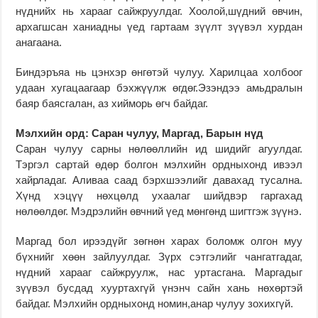
нүднийх нь харааг сайжруулдаг. Хоолой,шүдний өвчин,
архагшсан ханиадны үед гартаам зүүлт зүүвэл хурдан
анагаана.
Биндэръяа нь цэнхэр өнгөтэй чулуу. Харилцаа холбоог
удаан хугацаагаар бэхжүүлж өгдөг.Эзэндээ амьдралын
баяр баясгалан, аз хийморь өгч байдаг.
Мэлхийн орд: Саран чулуу, Маргад, Барын нүд
Саран чулуу сарны нөлөөллийн ид шидийг агуулдаг.
Тэргэл сартай өдөр болгон мэлхийн ордныхонд ивээл
хайрладаг. Аливаа саад бэрхшээлийг давахад тусална.
Хүнд хэцүү нөхцөлд ухаалаг шийдвэр гаргахад
нөлөөлдөг. Мэдрэлийн өвчний үед мөнгөнд шигтгэж зүүнэ.
Маргад бол ирээдүйг зөгнөн харах боломж олгон муу
бүхнийг хөөн зайлуулдаг. Зүрх сэтгэлийг чангатгадаг,
нүдний харааг сайжруулж, нас уртасгана. Маргадыг
зүүвэл бусдад хууртахгүй үнэнч сайн хань нөхөртэй
байдаг. Мэлхийн ордныхонд номин,анар чулуу зохихгүй.