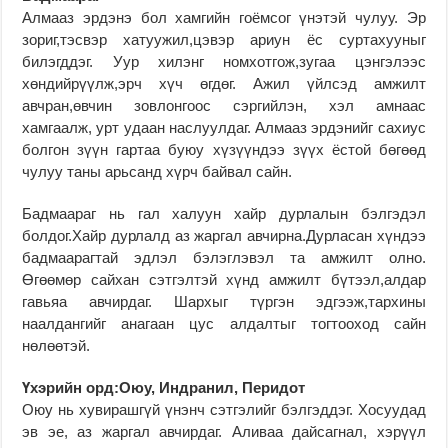
Алмааз эрдэнэ бол хамгийн гоёмсог үнэтэй чулуу. Эр
зориг,тэсвэр хатуужил,цэвэр ариун ёс суртахууныг
билэгддэг. Уур хилэнг номхотгож,зугаа цэнгэлээс
хөндийрүүлж,эрч хүч өгдөг. Ажил үйлсэд амжилт
авчран,өвчин зовлонгоос сэргийлэн, хэл амнаас
хамгаалж, урт удаан наслуулдаг. Алмааз эрдэнийг сахиус
болгон зүүн гартаа буюу хүзүүндээ зүүх ёстой бөгөөд
чулуу таны арьсанд хүрч байвал сайн.
Бадмаараг нь гал халуун хайр дурлалын бэлгэдэл
болдог.Хайр дурлалд аз жаргал авчирна.Дурласан хүндээ
бадмаарагтай эдлэл бэлэглэвэл та амжилт олно.
Өгөөмөр сайхан сэтгэлтэй хүнд амжилт бүтээл,алдар
гавьяа авчирдаг. Шархыг түргэн эдгээж,тархины
наалдангийг анагаан цус алдалтыг тогтооход сайн
нөлөөтэй.
Үхэрийн орд:Оюу, Индранил, Перидот
Оюу нь хувирашгүй үнэнч сэтгэлийг бэлгэддэг. Хосуудад
эв эе, аз жаргал авчирдаг. Аливаа дайсагнал, хэрүүл