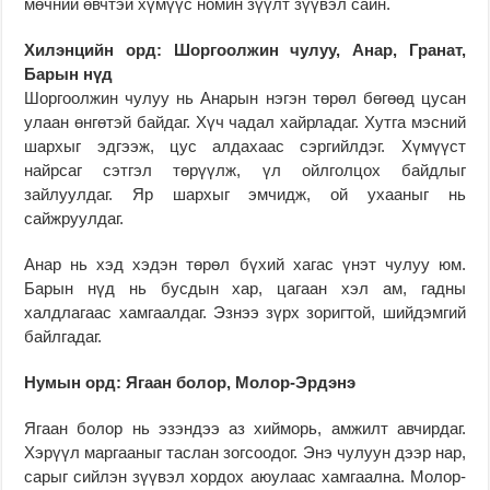
мөчний өвчтэй хүмүүс номин зүүлт зүүвэл сайн.
Хилэнцийн орд:
Шоргоолжин чулуу, Анар, Гранат,
Барын нүд
Шоргоолжин чулуу нь Анарын нэгэн төрөл бөгөөд цусан
улаан өнгөтэй байдаг. Хүч чадал хайрладаг. Хутга мэсний
шархыг эдгээж, цус алдахаас сэргийлдэг. Хүмүүст
найрсаг сэтгэл төрүүлж, үл ойлголцох байдлыг
зайлуулдаг. Яр шархыг эмчидж, ой ухааныг нь
сайжруулдаг.
Анар нь хэд хэдэн төрөл бүхий хагас үнэт чулуу юм.
Барын нүд нь бусдын хар, цагаан хэл ам, гадны
халдлагаас хамгаалдаг. Эзнээ зүрх зоригтой, шийдэмгий
байлгадаг.
Нумын орд: Ягаан болор, Молор-Эрдэнэ
Ягаан болор нь эзэндээ аз хийморь, амжилт авчирдаг.
Хэрүүл маргааныг таслан зогсоодог. Энэ чулуун дээр нар,
сарыг сийлэн зүүвэл хордох аюулаас хамгаална. Молор-