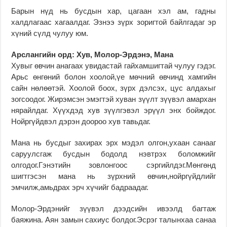
Барын нүд нь бусдын хар, цагаан хэл ам, гадны
халдлагаас хагаалдаг. Эзнээ зүрх зоригтой байлгадаг эр
хүний сүлд чулуу юм.
Арслангийн орд: Хув, Молор-Эрдэнэ, Мана
Хувыг өвчин анагаах увидастай гайхамшигтай чулуу гэдэг.
Арьс өнгөний болон хоолой,үе мөчний өвчинд хамгийн
сайн нөлөөтэй. Хоолой боох, зүрх дэлсэх, цус алдахыг
зогсоодог. Жирэмсэн эмэгтэй хуван зүүлт зүүвэл амархан
нярайлдаг. Хүүхдэд хув зүүлгэвэл эрүүл энх бойждог.
Нойргүйдвэл дэрэн доороо хув тавьдаг.
Мана нь бусдыг захирах эрх мэдэл олгон,ухаан санааг
саруулсгаж бусдын бодолд нэвтрэх боломжийг
олгодог.Гэнэтийн зовлонгоос сэргийлдэг.Мөнгөнд
шигтгэсэн мана нь зүрхний өвчин,нойргүйдлийг
эмчилж,амьдрах эрч хүчийг бадраадаг.
Молор-Эрдэнийг зүүвэл дээдсийн ивээлд багтаж
баяжина. Аян замын сахиус болдог.Эсрэг талынхаа санаа