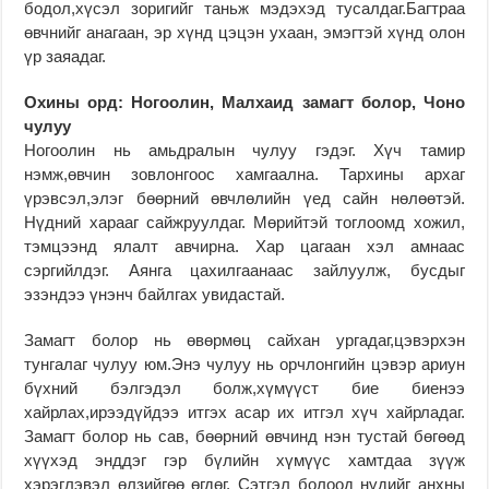
бодол,хүсэл зоригийг таньж мэдэхэд тусалдаг.Багтраа
өвчнийг анагаан, эр хүнд цэцэн ухаан, эмэгтэй хүнд олон
үр заяадаг.
Охины орд: Ногоолин, Малхаид замагт болор, Чоно
чулуу
Ногоолин нь амьдралын чулуу гэдэг. Хүч тамир
нэмж,өвчин зовлонгоос хамгаална. Тархины архаг
үрэвсэл,элэг бөөрний өвчлөлийн үед сайн нөлөөтэй.
Нүдний харааг сайжруулдаг. Мөрийтэй тоглоомд хожил,
тэмцээнд ялалт авчирна. Хар цагаан хэл амнаас
сэргийлдэг. Аянга цахилгаанаас зайлуулж, бусдыг
эзэндээ үнэнч байлгах увидастай.
Замагт болор нь өвөрмөц сайхан ургадаг,цэвэрхэн
тунгалаг чулуу юм.Энэ чулуу нь орчлонгийн цэвэр ариун
бүхний бэлгэдэл болж,хүмүүст бие биенээ
хайрлах,ирээдүйдээ итгэх асар их итгэл хүч хайрладаг.
Замагт болор нь сав, бөөрний өвчинд нэн тустай бөгөөд
хүүхэд энддэг гэр бүлийн хүмүүс хамтдаа зүүж
хэрэглэвэл өлзийгөө өгдөг. Сэтгэл болоод нүдийг анхны