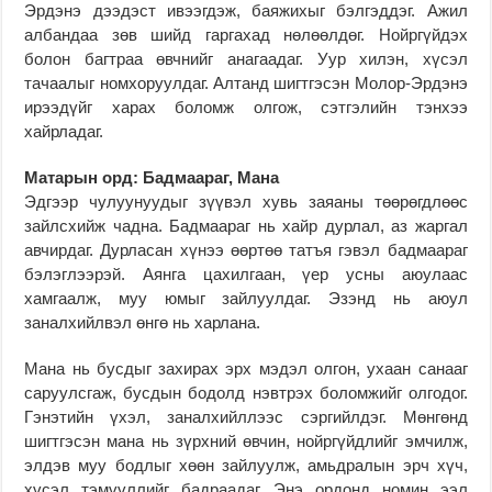
Эрдэнэ дээдэст ивээгдэж, баяжихыг бэлгэддэг. Ажил
албандаа зөв шийд гаргахад нөлөөлдөг. Нойргүйдэх
болон багтраа өвчнийг анагаадаг. Уур хилэн, хүсэл
тачаалыг номхоруулдаг. Алтанд шигтгэсэн Молор-Эрдэнэ
ирээдүйг харах боломж олгож, сэтгэлийн тэнхээ
хайрладаг.
Матарын орд: Бадмаараг, Мана
Эдгээр чулуунуудыг зүүвэл хувь заяаны төөрөгдлөөс
зайлсхийж чадна. Бадмаараг нь хайр дурлал, аз жаргал
авчирдаг. Дурласан хүнээ өөртөө татъя гэвэл бадмаараг
бэлэглээрэй. Аянга цахилгаан, үер усны аюулаас
хамгаалж, муу юмыг зайлуулдаг. Эзэнд нь аюул
заналхийлвэл өнгө нь харлана.
Мана нь бусдыг захирах эрх мэдэл олгон, ухаан санааг
саруулсгаж, бусдын бодолд нэвтрэх боломжийг олгодог.
Гэнэтийн үхэл, заналхийллээс сэргийлдэг. Мөнгөнд
шигтгэсэн мана нь зүрхний өвчин, нойргүйдлийг эмчилж,
элдэв муу бодлыг хөөн зайлуулж, амьдралын эрч хүч,
хүсэл тэмүүллийг бадраадаг. Энэ ордонд номин ээл