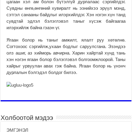
цагаан хэл ам болон бүтэлгүй дурлалаас сэргийлдэг.
Сувдны өнгө,өнгөний хувиралт нь эзнийхээ эрүүл мэнд,
сэтгэл санааны байдлыг илэрхийлдэг. Хэн нэгэн хүн танд
сувдтай эдлэл бэлэглэвэл таныг хүсэж байгаагаа
илэрхийлж байна гэаэн үг.
Ягаан болор нь таныг амжилт, ялалт руу хөтөлнө.
Согтохоос сэргийлж,ухаан бодлыг саруулсгана. Эзэндээ
олз ашиг, аз хийморь авчирна. Харин хайртай хүнд тань
хэн нэгэн ягаан болор бэлэглэвэл болгоомжлоорой. Таны
хайрыг урвуулан авах гэж байна. Ягаан болор нь үнэнч
дурлалын бэлгэдэл болдог билээ.
Холбоотой мэдээ
ЭМГЭНЭЛ