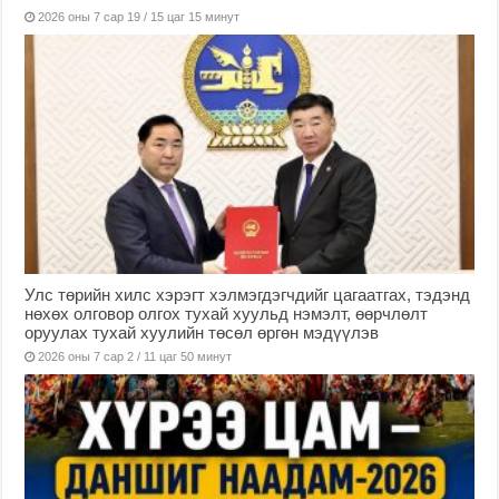
2026 оны 7 сар 19 / 15 цаг 15 минут
Улс төрийн хилс хэрэгт хэлмэгдэгчдийг цагаатгах, тэдэнд
нөхөх олговор олгох тухай хуульд нэмэлт, өөрчлөлт
оруулах тухай хуулийн төсөл өргөн мэдүүлэв
2026 оны 7 сар 2 / 11 цаг 50 минут