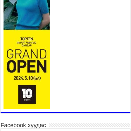
2026 оны 7 сар 15 / 11 цаг 14 минут
Үер усны аюулаас сэргийлж, нийслэлийн Онцгой
байдлын газрын 162 алба хаагч үүрэг гүйцэтгэж
байна
2026 оны 7 сар 15 / 11 цаг 07 минут
Үндэсний их сурын харваанд 850 харваач цэц
мэргэнээ сорьж байна
2026 оны 7 сар 15 / 11 цаг 03 минут
Төв цэнгэлдэхийн эргэн тойронд
2026 оны 7 сар 15 / 10 цаг 58 минут
Үндэсний их баяр наадмын шагайн харваа
насанд хүрэгчдийн багийн харваагаар
үргэлжилж байна
2026 оны 7 сар 15 / 10 цаг 52 минут
Үндэсний их баяр наадмын хүчит бөхийн
барилдаан эхэллээ
2026 оны 7 сар 15 / 10 цаг 46 минут
Үндэсний хувцасны өдрийг тохиолдуулан
Facebook хуудас
“Дээлтэй монгол наадам” боллоо