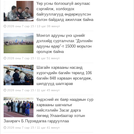
Үер усны болзошгүй аюулаас
сэргийлж, холбогдох
байгууллагууд өндөржүүлсэн
бэлэн байдалд ажиллаж байна
2026 оны 7 сар 15 / 13 цаг 06 минут
Монгол адууны үнэ цэнийг
дэлхийд сурталчлах “Дэлхийн
адууны өдөр”-т 15000 морьтон
оролцож байна
2026 оны 7 сар 15 / 11 цаг 51 минут
Шагайн харвааны насанд
хүрэгчдийн багийн төрөлд 106
багийн 848 харваач өрсөлдөж,
шилдгүүд шалгарав
2026 оны 7 сар 15 / 11 цаг 45 минут
Үндэсний их баяр наадмын сур
харвааны шагналыг
нийслэлийн Засаг дарга
бөгөөд Улаанбаатар хотын
Захирагч Б.Пүрэвдагва гардууллаа
2026 оны 7 сар 15 / 11 цаг 41 минут