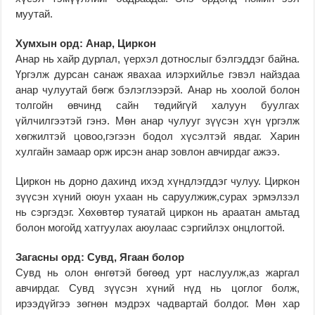
муутай.
Хумхын орд: Анар, Циркон
Анар нь хайр дурлал, үерхэл дотнослыг бэлгэддэг байна.
Үргэлж дурсан санаж явахаа илэрхийлье гэвэл найздаа
анар чулуутай бөгж бэлэглээрэй. Анар нь хоолой болон
толгойн өвчинд сайн төдийгүй халуун буулгах
үйлчилгээтэй гэнэ. Мөн анар чулууг зүүсэн хүн үргэлж
хөгжилтэй цовоо,гэгээн бодол хүсэлтэй явдаг. Харин
хулгайн замаар орж ирсэн анар зовлон авчирдаг ажээ.
Циркон нь дорно дахинд ихэд хүндлэгддэг чулуу. Циркон
зүүсэн хүний оюун ухаан нь саруулжиж,сурах эрмэлзэл
нь сэргэдэг. Хөхөвтөр туяатай циркон нь араатан амьтад
болон могойд хатгуулах аюулаас сэргийлэх онцлогтой.
Загасны орд: Сувд, Ягаан болор
Сувд нь олон өнгөтэй бөгөөд урт наслуулж,аз жаргал
авчирдаг. Сувд зүүсэн хүний нүд нь цоглог болж,
ирээдүйгээ зөгнөн мэдрэх чадвартай болдог. Мөн хар