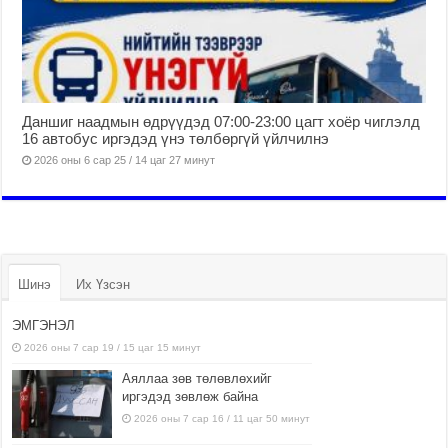
Даншиг наадмын өдрүүдэд 07:00-23:00 цагт хоёр чиглэлд
16 автобус иргэдэд үнэ төлбөргүй үйлчилнэ
2026 оны 6 сар 25 / 14 цаг 27 минут
Шинэ
Их Үзсэн
ЭМГЭНЭЛ
2026 оны 7 сар 19 / 15 цаг 15 минут
Аяллаа зөв төлөвлөхийг
иргэдэд зөвлөж байна
2026 оны 7 сар 16 / 11 цаг 50 минут