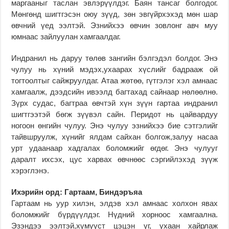
маргааныг таслан эвлэрүүлдэг. Баян тансаг болгодог.
Мөнгөнд шигтгэсэн оюу зүүд, зөн эвгүйрхэхэд мөн шар
өвчний үед ээлтэй. Эзнийхээ өвчин зовлонг авч муу
юмнаас зайлуулан хамгаалдаг.
Индранил нь даруу төлөв зангийн бэлгэдэл болдог. Энэ
чулуу нь хүний мэдэх,ухаарах хүслийг бадрааж ой
тогтоолтыг сайжруулдаг. Атаа жөтөө, гүтгэлэг хэл амнаас
хамгаалж, дээдсийн ивээлд багтахад сайнаар нөлөөлнө.
Зүрх судас, багтраа өвчтэй хүн зүүн гартаа индранил
шигтгээтэй бөгж зүүвэл сайн. Перидот нь цайвардуу
ногоон өнгийн чулуу. Энэ чулуу эзнийхээ бие сэтгэлийг
тайвшруулж, хүнийг ялдам сайхан болгож,залуу насаа
урт удаанаар хадгалах боломжийг өгдөг. Энэ чулууг
даралт ихсэх, цус харвах өвчнөөс сэргийлэхэд зүүж
хэрэглэнэ.
Ихэрийн орд: Гартаам, Биндэръяа
Гартаам нь уур хилэн, элдэв хэл амнаас холхон явах
боломжийг бүрдүүлдэг. Нүдний хорноос хамгаална.
Эзэндээ ээлтэй,хүмүүст цэцэн үг, ухаан хайрлаж