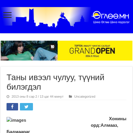
Таны ивээл чулуу, түүний
билэгдэл
2013 оны 8 сар 2 / 13 цаг 44 минут
Uncategorized
Хонины
орд:Алмааз,
Бадмаараг