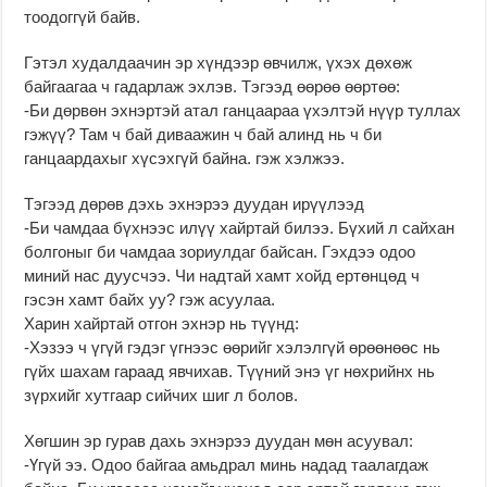
тоодоггүй байв.
Гэтэл худалдаачин эр хүндээр өвчилж, үхэх дөхөж
байгаагаа ч гадарлаж эхлэв. Тэгээд өөрөө өөртөө:
-Би дөрвөн эхнэртэй атал ганцаараа үхэлтэй нүүр туллах
гэжүү? Там ч бай диваажин ч бай алинд нь ч би
ганцаардахыг хүсэхгүй байна. гэж хэлжээ.
Тэгээд дөрөв дэхь эхнэрээ дуудан ирүүлээд
-Би чамдаа бүхнээс илүү хайртай билээ. Бүхий л сайхан
болгоныг би чамдаа зориулдаг байсан. Гэхдээ одоо
миний нас дуусчээ. Чи надтай хамт хойд ертөнцөд ч
гэсэн хамт байх уу? гэж асуулаа.
Харин хайртай отгон эхнэр нь түүнд:
-Хэзээ ч үгүй гэдэг үгнээс өөрийг хэлэлгүй өрөөнөөс нь
гүйх шахам гараад явчихав. Түүний энэ үг нөхрийнх нь
зүрхийг хутгаар сийчих шиг л болов.
Хөгшин эр гурав дахь эхнэрээ дуудан мөн асуувал:
-Үгүй ээ. Одоо байгаа амьдрал минь надад таалагдаж