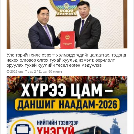
Улс төрийн хилс хэрэгт хэлмэгдэгчдийг цагаатгах, тэдэнд
нөхөх олговор олгох тухай хуульд нэмэлт, өөрчлөлт
оруулах тухай хуулийн төсөл өргөн мэдүүлэв
2026 оны 7 сар 2 / 11 цаг 50 минут