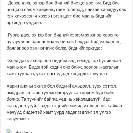
-Дөрөв дэхь эхнэр бол бидний бие цогцос юм. Бид бие
цогцсоо яаж ч хайрлаж, гоёж гоодоод, сайхан харагдуулах
гэж хичээсэн ч хэзээ нэгэн цагт бие маань биднийг
орхиод л үлдэнэ.
-Гурав дахь эхнэр бол бидний хэргэм зэрэг эв хөрөнгө
цуглуулсан баялаг маань билээ. Гэхдээ бид үхэхэд эд
баялаг өөр хэн нэгнийх болж, биднийг орхидог.
-Хоёр дахь эхнэр бол бидний анд нөхөд, гэр бүлийнхэн
маань юм. Бидэнтэй хэдий ойр байж, зовлон жаргалыг
хамт туулавч, үхэх цагт үдээд хоцордог шүү дээ.
Харин анхны эхнэр бол бидний амьдрал, зүрх сэтгэл,
амьдралын тань туулж өнгөрүүлсэн хором бүр байх
болно. Та түүнийг байгаа үед нь хайрладаггүй, бас
санадаг ч үгүй. Гэхдээ эцсийн мөчид үхэхэд энэ сайхан
мөчүүд бидэнтэй хамт үүрд явдаг гэдгийг эл үлгэр
сануулжээ.