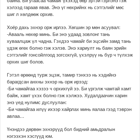
байна. Би угаасаа чамайг үхэхэд өөр эртэй гэрлэнэ гэж
хэлээд гараав явав. Энэ үг нөхрийнх нь сэтгэлийг мөс
шиг л хөлдөөж орхив.
Хоёр дахь эхнэр орж ирлээ. Хөгшин эр мөн асуувал:
-Авааль нөхөр минь. Би энэ удаад зовлонг тань
хуваалцаж үл чадна. Гэхдээ чамайг би эцсийн замд тань
үдэж өгөх болно гэж хэлэв. Энэ хариулт нь баян эрийн
сэтгэлийг гонсойлгоод зогсохгүй, үхэлрүү нь бүр ч түлхэж
орхих шиг болов.
Гэтэл өрөөнд турж эцэж, тамир тэнхээ нь хэдийнэ
барагдсан анхны эхнэр нь орж ирээд:
-Би чамайгаа хэзээ ч орхихгүй ээ. Би үргэлж чамтай хамт
байж, хамт үхэх болно гэж хэлжээ. Худалдаачин харин
энэ үед нулимс дуслуулан:
-Би чамайгаа илүү ихээр хайрлах минь яалаа гээд тэврэн
авлаа…
Үнэндээ дөрвөн эхнэрүүд бол бидний амьдралын
нэгээхэн хэсгүүд юм.