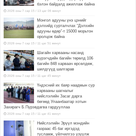
бэлэн байдалд ажиллаж байна
2026 оны 7 сар 15 / 13 цаг 06 минут
Монгол адууны үнэ цэнийг
дэлхийд сурталчлах “Дэлхийн
адууны өдөр”-т 15000 морьтон
оролцож байна
2026 оны 7 сар 15 / 11 цаг 51 минут
Шагайн харвааны насанд
хүрэгчдийн багийн төрөлд 106
багийн 848 харваач өрсөлдөж,
шилдгүүд шалгарав
2026 оны 7 сар 15 / 11 цаг 45 минут
Үндэсний их баяр наадмын сур
харвааны шагналыг
нийслэлийн Засаг дарга
бөгөөд Улаанбаатар хотын
Захирагч Б.Пүрэвдагва гардууллаа
2026 оны 7 сар 15 / 11 цаг 41 минут
Нийслэлийн Эрүүл мэндийн
газраас 45 баг иргэдэд
тусламж, үйлчилгээ үзүүлж