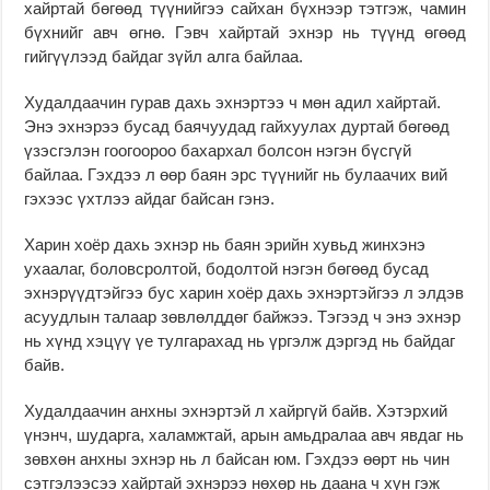
хайртай бөгөөд түүнийгээ сайхан бүхнээр тэтгэж, чамин
бүхнийг авч өгнө. Гэвч хайртай эхнэр нь түүнд өгөөд
гийгүүлээд байдаг зүйл алга байлаа.
Худалдаачин гурав дахь эхнэртээ ч мөн адил хайртай.
Энэ эхнэрээ бусад баячуудад гайхуулах дуртай бөгөөд
үзэсгэлэн гоогоороо бахархал болсон нэгэн бүсгүй
байлаа. Гэхдээ л өөр баян эрс түүнийг нь булаачих вий
гэхээс үхтлээ айдаг байсан гэнэ.
Харин хоёр дахь эхнэр нь баян эрийн хувьд жинхэнэ
ухаалаг, боловсролтой, бодолтой нэгэн бөгөөд бусад
эхнэрүүдтэйгээ бус харин хоёр дахь эхнэртэйгээ л элдэв
асуудлын талаар зөвлөлддөг байжээ. Тэгээд ч энэ эхнэр
нь хүнд хэцүү үе тулгарахад нь үргэлж дэргэд нь байдаг
байв.
Худалдаачин анхны эхнэртэй л хайргүй байв. Хэтэрхий
үнэнч, шударга, халамжтай, арын амьдралаа авч явдаг нь
зөвхөн анхны эхнэр нь л байсан юм. Гэхдээ өөрт нь чин
сэтгэлээсээ хайртай эхнэрээ нөхөр нь даана ч хүн гэж