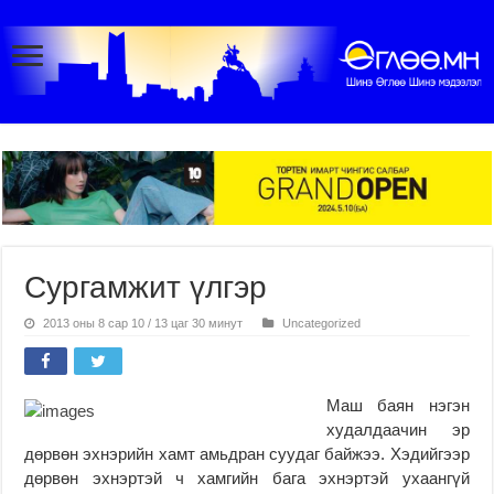
Сургамжит үлгэр
2013 оны 8 сар 10 / 13 цаг 30 минут
Uncategorized
Маш баян нэгэн
худалдаачин эр
дөрвөн эхнэрийн хамт амьдран суудаг байжээ. Хэдийгээр
дөрвөн эхнэртэй ч хамгийн бага эхнэртэй ухаангүй