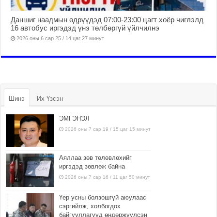
Даншиг наадмын өдрүүдэд 07:00-23:00 цагт хоёр чиглэлд
16 автобус иргэдэд үнэ төлбөргүй үйлчилнэ
2026 оны 6 сар 25 / 14 цаг 27 минут
Шинэ
Их Үзсэн
ЭМГЭНЭЛ
2026 оны 7 сар 19 / 15 цаг 15 минут
Аяллаа зөв төлөвлөхийг
иргэдэд зөвлөж байна
2026 оны 7 сар 16 / 11 цаг 50 минут
Үер усны болзошгүй аюулаас
сэргийлж, холбогдох
байгууллагууд өндөржүүлсэн