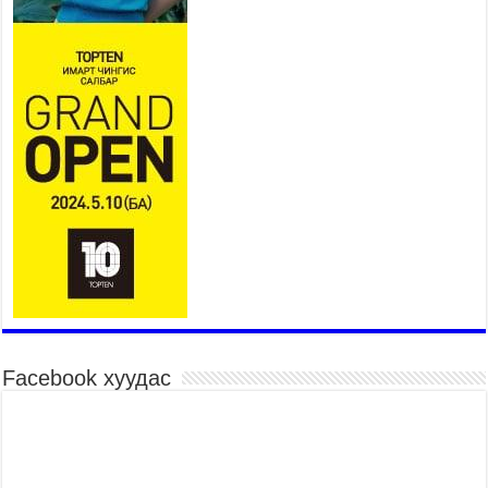
байна
2026 оны 7 сар 15 / 11 цаг 07 минут
Үндэсний их сурын харваанд 850 харваач цэц
мэргэнээ сорьж байна
2026 оны 7 сар 15 / 11 цаг 03 минут
Төв цэнгэлдэхийн эргэн тойронд
2026 оны 7 сар 15 / 10 цаг 58 минут
Үндэсний их баяр наадмын шагайн харваа
насанд хүрэгчдийн багийн харваагаар
үргэлжилж байна
2026 оны 7 сар 15 / 10 цаг 52 минут
Үндэсний их баяр наадмын хүчит бөхийн
барилдаан эхэллээ
2026 оны 7 сар 15 / 10 цаг 46 минут
Үндэсний хувцасны өдрийг тохиолдуулан
Facebook хуудас
“Дээлтэй монгол наадам” боллоо
2026 оны 7 сар 15 / 10 цаг 41 минут
МОНГОЛ УЛСЫН ЕРӨНХИЙ САЙД Н.УЧРАЛ
БАЯР НААДМЫН НЭЭЛТЭД ОРОЛЦОЖ,
НААДАМЧИН ОЛОНД МЭНДЧИЛГЭЭ