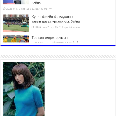
байна
2026 оны 7 сар 15 / 11 цаг 30 минут
Хүчит бөхийн барилдааны
тавын даваа үргэлжилж байна
2026 оны 7 сар 15 / 11 цаг 26 минут
Төв цэнгэлдэх орчмын
цэвэрлэгээ, үйлчилгээнд 161
ажилтан, 27 техниктэй
ажиллаж байна
2026 оны 7 сар 15 / 11 цаг 22 минут
Наадмын амралтын өдрүүдэд
нийслэлийн эрүүл мэндийн
байгууллагууд дараах
хуваарийн дагуу ажиллана
2026 оны 7 сар 15 / 11 цаг 18 минут
Үндэсний их баяр наадам эхэллээ
2026 оны 7 сар 15 / 11 цаг 14 минут
Үер усны аюулаас сэргийлж, нийслэлийн Онцгой
байдлын газрын 162 алба хаагч үүрэг гүйцэтгэж