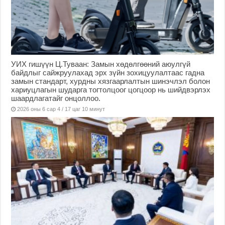
УИХ гишүүн Ц.Туваан: Замын хөдөлгөөний аюулгүй
байдлыг сайжруулахад эрх зүйн зохицуулалтаас гадна
замын стандарт, хурдны хязгаарлалтын шинэчлэл болон
хариуцлагын шударга тогтолцоог цогцоор нь шийдвэрлэх
шаардлагатайг онцоллоо.
2026 оны 6 сар 4 / 17 цаг 10 минут