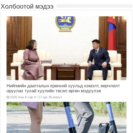
Холбоотой мэдээ
Нийгмийн даатгалын ерөнхий хуульд нэмэлт, өөрчлөлт
оруулах тухай хуулийн төсөл өргөн мэдүүлэв
2026 оны 6 сар 4 / 17 цаг 36 минут