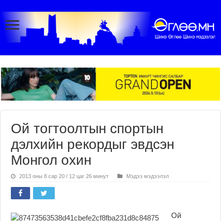
Ой тогтоолтын спортын
дэлхийн рекордыг эвдсэн
Монгол охин
2013 оны 8 сар 20 / 12 цаг 26 минут
Мэдээ мэдээлэл
Ой