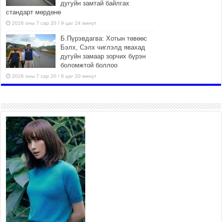
дугуйн замтай байлгах
стандарт мөрдөнө
2026 оны 7 сар 20 / 9 цаг 24 минут
Б.Пүрэвдагва: Хотын төвөөс
Бэлх, Сэлх чиглэлд явахад
дугуйн замаар зорчих бүрэн
боломжтой боллоо
2026 оны 7 сар 20 / 9 цаг 20 минут
Хан-Уул дүүрэг, Чингисийн
өргөн чөлөөний ус зайлуулах
шугам хоолойн ажил 80
хувьтай үргэлжилж байна
2026 оны 7 сар 20 / 9 цаг 14 минут
Усархаг аадар бороо орж
байгаа тул аюулгүй байдлаа
хангаж, үер усны аюулаас
сэрэмжлэхийг нийслэлийн
Онцгой байдлын газраас анхааруулж байна
2026 оны 7 сар 20 / 9 цаг 09 минут
311 алба хаагч, 119 техник хэрэгсэлтэй ажиллаж
үер усны аюул, болзошгүй эрсдэлээс сэргийлж