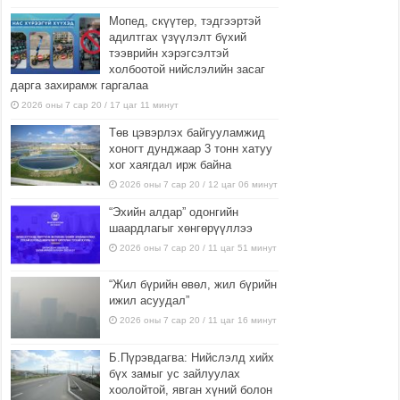
Мопед, скүүтер, тэдгээртэй
адилтгах үзүүлэлт бүхий
тээврийн хэрэгсэлтэй
холбоотой нийслэлийн засаг
дарга захирамж гаргалаа
2026 оны 7 сар 20 / 17 цаг 11 минут
Төв цэвэрлэх байгууламжид
хоногт дунджаар 3 тонн хатуу
хог хаягдал ирж байна
2026 оны 7 сар 20 / 12 цаг 06 минут
“Эхийн алдар” одонгийн
шаардлагыг хөнгөрүүллээ
2026 оны 7 сар 20 / 11 цаг 51 минут
“Жил бүрийн өвөл, жил бүрийн
ижил асуудал”
2026 оны 7 сар 20 / 11 цаг 16 минут
Б.Пүрэвдагва: Нийслэлд хийх
бүх замыг ус зайлуулах
хоолойтой, явган хүний болон