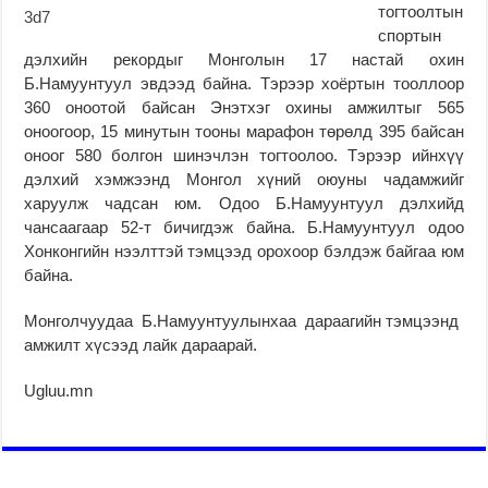
тогтоолтын
спортын
дэлхийн рекордыг Монголын 17 настай охин
Б.Намуунтуул эвдээд байна. Тэрээр хоёртын тооллоор
360 оноотой байсан Энэтхэг охины амжилтыг 565
оноогоор, 15 минутын тооны марафон төрөлд 395 байсан
оноог 580 болгон шинэчлэн тогтоолоо. Тэрээр ийнхүү
дэлхий хэмжээнд Монгол хүний оюуны чадамжийг
харуулж чадсан юм. Одоо Б.Намуунтуул дэлхийд
чансаагаар 52-т бичигдэж байна. Б.Намуунтуул одоо
Хонконгийн нээлттэй тэмцээд орохоор бэлдэж байгаа юм
байна.
Монголчуудаа Б.Намуунтуулынхаа дараагийн тэмцээнд
амжилт хүсээд лайк дараарай.
Ugluu.mn