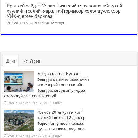
Ерөнхий сайд Н.Учрал Бизнесийн эрх чөлөөний тухай
хуулийн төслийг яаралтай горимоор хэлэлцүүлэхээр
УИХ-д өргөн барилаа
2026 оны 6 сар 4 / 16 цаг 42 минут
Шинэ
Их Үзсэн
Б.Пүрэвдагва: Бүтээн
байгуулалтын аливаа ажил
инженерийн хангамжийн
байгууллагуудын уялдаа
холбоогүйгээс саатах ёсгүй
2026 оны 7 сар 20 / 17 цаг 21 минут
“Сэлбэ 20 минутын хот”
төслийн анхны 12 давхар
барилгын үндсэн карказ,
цутгалтын ажил дууслаа
2026 оны 7 сар 20 / 17 цаг 17 минут