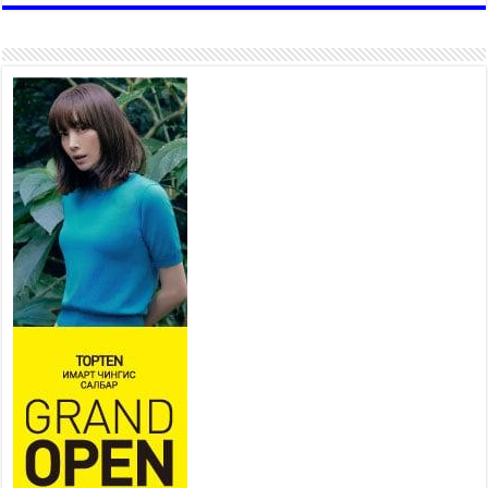
Хан-Уул дүүрэг, Чингисийн
өргөн чөлөөний ус зайлуулах
шугам хоолойн ажил 80
хувьтай үргэлжилж байна
2026 оны 7 сар 20 / 9 цаг 14 минут
Усархаг аадар бороо орж
байгаа тул аюулгүй байдлаа
хангаж, үер усны аюулаас
сэрэмжлэхийг нийслэлийн
Онцгой байдлын газраас анхааруулж байна
2026 оны 7 сар 20 / 9 цаг 09 минут
311 алба хаагч, 119 техник хэрэгсэлтэй ажиллаж
үер усны аюул, болзошгүй эрсдэлээс сэргийлж
байна
2026 оны 7 сар 20 / 9 цаг 05 минут
Аяллаа зөв төлөвлөхийг иргэдэд зөвлөж байна
2026 оны 7 сар 16 / 11 цаг 50 минут
Үер усны болзошгүй аюулаас сэргийлж,
холбогдох байгууллагууд өндөржүүлсэн бэлэн
байдалд ажиллаж байна