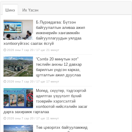
Шинэ
Их Үзсэн
Б.Пүрэвдагва: Бүтээн
байгуулалтын аливаа ажил
инженерийн хангамжийн
байгууллагуудын уялдаа
холбоогүйгээс саатах ёсгүй
2026 оны 7 сар 20 / 17 цаг 21 минут
“Сэлбэ 20 минутын хот”
төслийн анхны 12 давхар
барилгын үндсэн карказ,
цутгалтын ажил дууслаа
2026 оны 7 сар 20 / 17 цаг 17 минут
Мопед, скүүтер, тэдгээртэй
адилтгах үзүүлэлт бүхий
тээврийн хэрэгсэлтэй
холбоотой нийслэлийн засаг
дарга захирамж гаргалаа
2026 оны 7 сар 20 / 17 цаг 11 минут
Төв цэвэрлэх байгууламжид