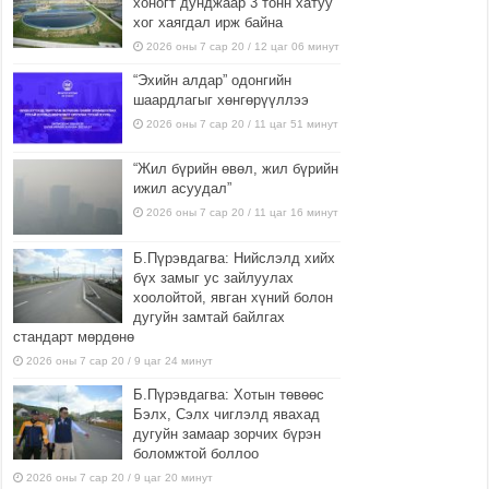
хоногт дунджаар 3 тонн хатуу
хог хаягдал ирж байна
2026 оны 7 сар 20 / 12 цаг 06 минут
“Эхийн алдар” одонгийн
шаардлагыг хөнгөрүүллээ
2026 оны 7 сар 20 / 11 цаг 51 минут
“Жил бүрийн өвөл, жил бүрийн
ижил асуудал”
2026 оны 7 сар 20 / 11 цаг 16 минут
Б.Пүрэвдагва: Нийслэлд хийх
бүх замыг ус зайлуулах
хоолойтой, явган хүний болон
дугуйн замтай байлгах
стандарт мөрдөнө
2026 оны 7 сар 20 / 9 цаг 24 минут
Б.Пүрэвдагва: Хотын төвөөс
Бэлх, Сэлх чиглэлд явахад
дугуйн замаар зорчих бүрэн
боломжтой боллоо
2026 оны 7 сар 20 / 9 цаг 20 минут