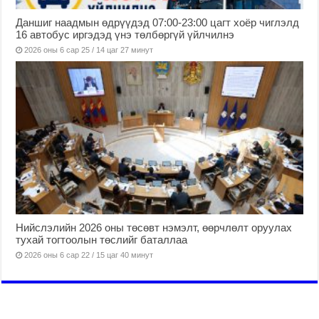
Даншиг наадмын өдрүүдэд 07:00-23:00 цагт хоёр чиглэлд
16 автобус иргэдэд үнэ төлбөргүй үйлчилнэ
2026 оны 6 сар 25 / 14 цаг 27 минут
Нийслэлийн 2026 оны төсөвт нэмэлт, өөрчлөлт оруулах
тухай тогтоолын төслийг баталлаа
2026 оны 6 сар 22 / 15 цаг 40 минут