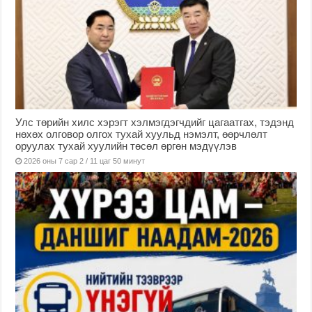
Улс төрийн хилс хэрэгт хэлмэгдэгчдийг цагаатгах, тэдэнд
нөхөх олговор олгох тухай хуульд нэмэлт, өөрчлөлт
оруулах тухай хуулийн төсөл өргөн мэдүүлэв
2026 оны 7 сар 2 / 11 цаг 50 минут