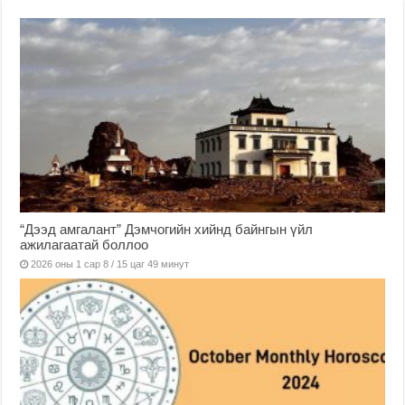
“Дээд амгалант” Дэмчогийн хийнд байнгын үйл
ажилагаатай боллоо
2026 оны 1 сар 8 / 15 цаг 49 минут