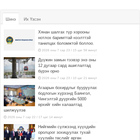
Шинэ
Их Үзсэн
Хянан шалгах түр хорооны
нотлох баримттай нээлттэй
танилцах боломжтой боллоо.
2026 оны 7 сар 23 / 15 цаг 58 минут
Дүүжин замын тээвэр энэ оны
12 дугаар сард ашиглалтад
бүрэн орно
2026 оны 7 сар 23 / 10 цаг 21 минут
Агаарын бохирдлыг бууруулах
бодлогын хүрээнд Баянгол,
Чингэлтэй дүүргийн 5000
өрхийг хийн халаалтад
шилжүүлэв
2026 оны 7 сар 22 / 17 цаг 14 минут
Нийгмийн сүлжээнд хүүхдийн
оролцоог зохицуулах тухай
хуулийн төслийг өргөн