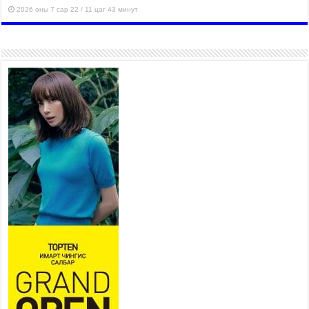
2026 оны 7 сар 22 / 11 цаг 43 минут
“4 улирлын турш үйл
ажиллагаа явуулах
боломжтой-Хүүхэд хөгжүүлэх
төв” байгуулах төсөлд төр,
хувийн хэвшлийн түншлэлийн хүрээнд хамтран
ажиллахыг урьж байна
2026 оны 7 сар 22 / 9 цаг 28 минут
Б.Пүрэвдагва: “Урт цагаан”-ыг
залуучууд чөлөөт цагаа
өнгөрүүлдэг, жуулчид зорьж
ирдэг цэг болгоно
2026 оны 7 сар 21 / 16 цаг 47 минут
Тусгай замын автобус /BRT/ төслийн удирдах
хорооны ээлжит хуралдаан боллоо
2026 оны 7 сар 21 / 16 цаг 43 минут
Ерөнхий сайд Н.Учрал БНХАУ-аас Монгол Улсад
суугаа Элчин сайд Шэнь Миньжюанийг хүлээн
авч уулзав
2026 оны 7 сар 21 / 16 цаг 39 минут