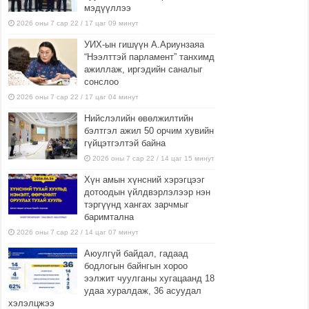
мэдүүллээ
2026 оны 7 сар 22 / 17 цаг 09 минут
УИХ-ын гишүүн А.Ариунзаяа
“Нээлттэй парламент” танхимд
ажиллаж, иргэдийн саналыг
сонслоо
2026 оны 7 сар 22 / 17 цаг 04 минут
Нийслэлийн өвөлжилтийн
бэлтгэл ажил 50 орчим хувийн
гүйцэтгэлтэй байна
2026 оны 7 сар 22 / 14 цаг 15 минут
Хүн амын хүнсний хэрэгцээг
дотоодын үйлдвэрлэлээр нэн
тэргүүнд хангах зарчмыг
баримтална
2026 оны 7 сар 22 / 14 цаг 07 минут
Аюулгүй байдал, гадаад
бодлогын байнгын хороо
ээлжит чуулганы хугацаанд 18
удаа хуралдаж, 36 асуудал
хэлэлцжээ