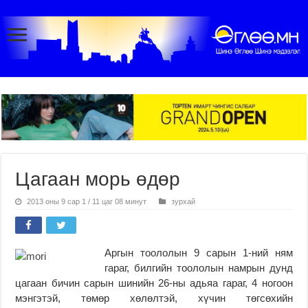
Цагаан морь өдөр
2013 оны 9 сар 1 / 11 цаг 08 минут
зурхай
Аргын тоололын 9 сарын 1-ний ням
гараг, билгийн тоололын намрын дунд
цагаан бичин сарын шинийн 26-ны адьяа гараг, 4 ногоон
мэнгэтэй, төмөр хөлөлтэй, хүчин төгсөхийн