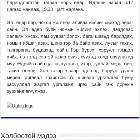
барилдлагатай цагаан морь өдөр. Өдрийн наран 6:17
цагаас мандаж, 19:38 цагт жаргана.
Эл өдөр бар, нохой жилтнээ аливаа үйлийг хийхэд эерэг
сайн. Эл өдөр буян номын үйлийг эхлэх, дээдсээс
халамж хүсэх, лам хувраг болох, багш шавьд барилдах,
номын абшиг авах, шинэ гэр ба байр авах, лусыг тахих,
тангарагаа буцаахад сайн. Гэр бүрэх, хэрүүл тэмцэл
хийх, сэтгэлд сэвтэй газар очих, хүүхэд хөлд оруулахад
муу. Өдрийн сайн цаг нь хулгана, үхэр, туулай, морь, бич,
тахиа болой. Хол газар яваар одогсод баруун урагш
мөрөө гаргавал зохистой. Үс шинээр үргээлгэх буюу
засуулбал жаргал үргэлжид ирэх сайн гэж дорнын
зурхайд өгүүлжээ.
Холбоотой мэдээ