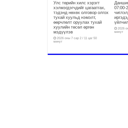
Улс төрийн хилс хэрэгт
Данши
хэлмэгдэгчдийг цагаатгах,
07:00-
тэдэнд нөхөх олговор олгох
чиглэл
тухай хуульд нэмэлт,
иргэдэ
өөрчлөлт оруулах тухай
үйлчи
хуулийн төсөл өргөн
2026 он
мэдүүлэв
минут
2026 оны 7 сар 2 / 11 цаг 50
минут