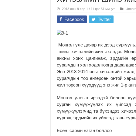
2013 оны 9 сар 1 / 11 цаг 51 минут
Uncate
Facebook
Twitter
Монгол улс даяар их дээд сургууль,
шинэ хичээлийн жил эхлэдэг. Монг
анхны хонх цангинаж, эрдмийн ө
сурагчдын хөл хөдөлгөөнд дарагдаж 
Энэ 2013-2014 оны хичээлийн жилд 
сурагчдын тоо өнгөрсөн онтой харь
жил төрсөн хүүхдүүд энэ жил 1-р анг
Монгол улсын ирээдэй болсон хүүх
сурган хүмүүжүүлэх их үйлсэд 
хүмүүжүүлэгчид та бүхэндээ хичээл
хүргэж, эрдмийн их үйлсэд тань сур
Есөн сарын нэгэн боллоо