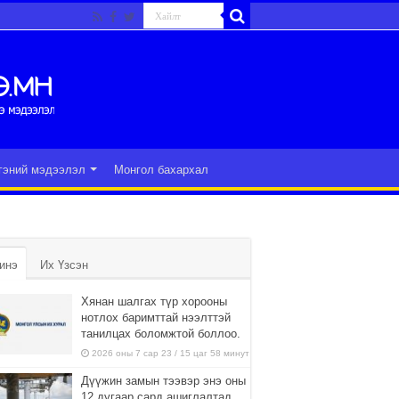
гэний мэдээлэл
Монгол бахархал
инэ
Их Үзсэн
Хянан шалгах түр хорооны
нотлох баримттай нээлттэй
танилцах боломжтой боллоо.
2026 оны 7 сар 23 / 15 цаг 58 минут
Дүүжин замын тээвэр энэ оны
12 дугаар сард ашиглалтад