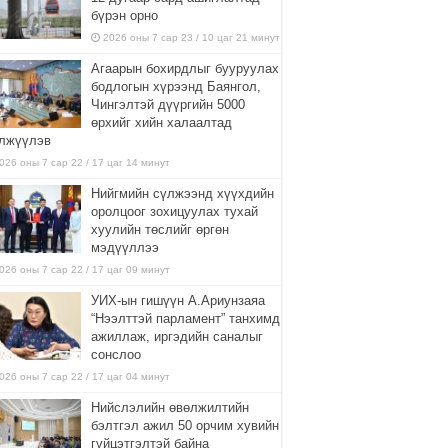
бүрэн орно
2026 оны 7 сар 23 / 10 цаг 21 минут
Агаарын бохирдлыг бууруулах
бодлогын хүрээнд Баянгол,
Чингэлтэй дүүргийн 5000
өрхийг хийн халаалтад
лжүүлэв
026 оны 7 сар 22 / 17 цаг 14 минут
Нийгмийн сүлжээнд хүүхдийн
оролцоог зохицуулах тухай
хуулийн төслийг өргөн
мэдүүллээ
026 оны 7 сар 22 / 17 цаг 09 минут
УИХ-ын гишүүн А.Ариунзаяа
“Нээлттэй парламент” танхимд
ажиллаж, иргэдийн саналыг
сонслоо
026 оны 7 сар 22 / 17 цаг 04 минут
Нийслэлийн өвөлжилтийн
бэлтгэл ажил 50 орчим хувийн
гүйцэтгэлтэй байна