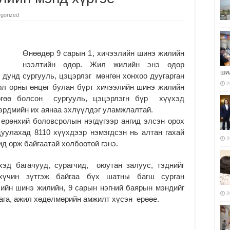
gorized
Өнөөдөр 9 сарын 1, хичээлийн шинэ жилийн
нээлтийн өдөр. Жил жилийн энэ өдөр
ши
 дунд сургууль, цэцэрлэг мөнгөн хонхоо дуугарган
2
ол орны өнцөг булан бүрт хичээлийн шинэ жилийн
ргөө болсон сургууль, цэцэрлэгн бүр хүүхэд
эрдмийн их аянаа эхлүүлдэг уламжлалтай.
ерөнхий боловсролын нэгдүгээр ангид элсэн орох
цуулахад 8110 хүүхдээр нэмэгдсэн нь алтан гахай
2
ид орж байгаатай холбоотой гэнэ.
эд багачууд, сурагчид, оюутан залуус, тэднийг
хүчин зүтгэж байгаа бүх шатны багш сурган
ийн шинэ жилийн, 9 сарын нэгний баярын мэндийг
2
лага, ажил хөдөлмөрийн амжилт хүсэн ерөөе.