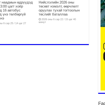
г наадмын өдрүүдэд
Нийслэлийн 2026 оны
23:00 цагт хоёр
төсөвт нэмэлт, өөрчлөлт
д 16 автобус
оруулах тухай тогтоолын
2
д үнэ төлбөргүй
төслийг баталлаа
лнэ
Ту
2026 оны 6 сар 22 / 15 цаг 40
минут
ы 6 сар 25 / 14 цаг 27
хо
2
Ер
су
ав
2
БҮ
ЭД
ӨР
2
26
су
су
2
CO
Fa
тээ