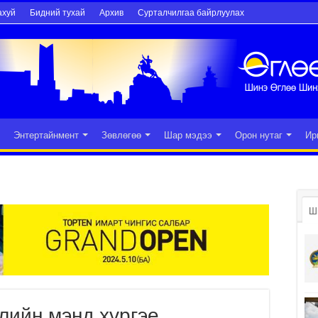
ахуй
Бидний тухай
Архив
Сурталчилгаа байрлуулах
Энтертайнмент
Зөвлөгөө
Шар мэдээ
Орон нутаг
Ир
Ш
лийн мэнд хүргэе