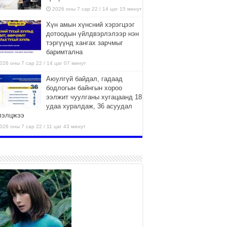
2026 оны 7 сар 22 / 14 цаг 15 минут
Хүн амын хүнсний хэрэгцээг
дотоодын үйлдвэрлэлээр нэн
тэргүүнд хангах зарчмыг
баримтална
026 оны 7 сар 22 / 14 цаг 07 минут
Аюулгүй байдал, гадаад
бодлогын байнгын хороо
ээлжит чуулганы хугацаанд 18
удаа хуралдаж, 36 асуудал
лэлцжээ
026 оны 7 сар 22 / 11 цаг 43 минут
“4 улирлын турш үйл
ажиллагаа явуулах
боломжтой-Хүүхэд хөгжүүлэх
төв” байгуулах төсөлд төр,
вийн хэвшлийн түншлэлийн хүрээнд хамтран
иллахыг урьж байна
026 оны 7 сар 22 / 9 цаг 28 минут
Б.Пүрэвдагва: “Урт цагаан”-ыг
залуучууд чөлөөт цагаа