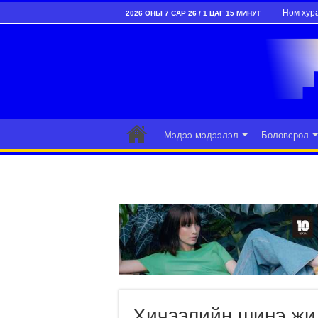
Ном хур
2026 ОНЫ 7 САР 26 / 1 ЦАГ 15 МИНУТ
Мэдээ мэдээлэл
Боловсрол
Хичээлийн шинэ жи