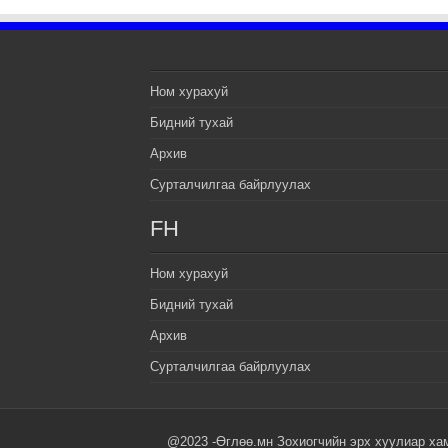
Ном хурахуй
Бидний тухай
Архив
Сурталчилгаа байрлуулах
FH
Ном хурахуй
Бидний тухай
Архив
Сурталчилгаа байрлуулах
@2023 -Өглөө.мн Зохиогчийн эрх хуулиар ха