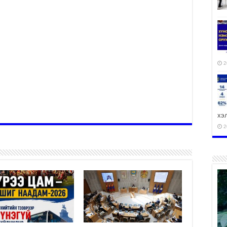
2
хэ
2
ху
аж
2