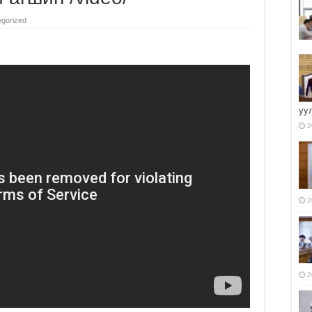
gorized
уу
2
2
2