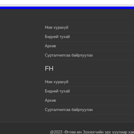
Ном хурахуй
Бидний тухай
Архив
Сурталчилгаа байрлуулах
FH
Ном хурахуй
Бидний тухай
Архив
Сурталчилгаа байрлуулах
@2023 -Өглөө.мн Зохиогчийн эрх хуулиар ха