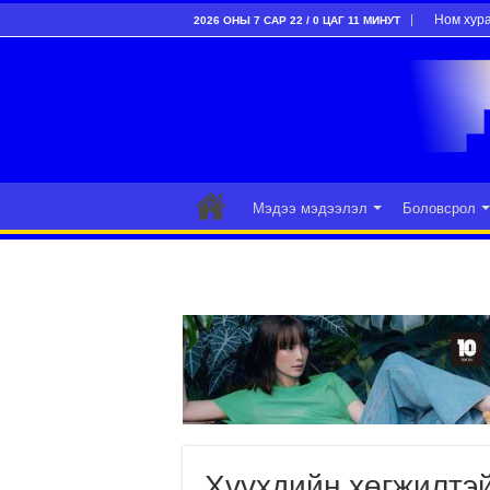
Ном хур
2026 ОНЫ 7 САР 22 / 0 ЦАГ 11 МИНУТ
Мэдээ мэдээлэл
Боловсрол
Хүүхдийн хөгжилтэй