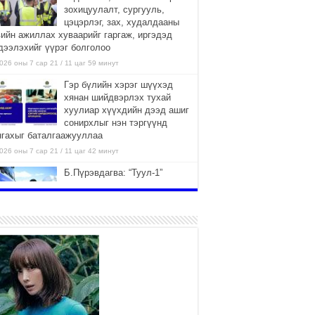
зохицуулалт, сургууль,
цэцэрлэг, зах, худалдааны
вийн ажиллах хуваарийг гаргаж, иргэдэд
дээлэхийг үүрэг болголоо
026 оны 7 сар 21 / 11 цаг 59 минут
Гэр бүлийн хэрэг шүүхэд
хянан шийдвэрлэх тухай
хуулиар хүүхдийн дээд ашиг
сонирхлыг нэн тэргүүнд
нгахыг баталгаажууллаа
026 оны 7 сар 21 / 11 цаг 42 минут
Б.Пүрэвдагва: “Туул-1”
коллекторыг ашиглалтад
оруулж байж бид гэр
хорооллыг барилгажуулна
026 оны 7 сар 21 / 10 цаг 15 минут
НИЙСЛЭЛ, АЙМГИЙН
УДИРДЛАГУУДЫН АЖЛЫГ
ХҮНД СУРТЛЫГ БУУРУУЛЖ,
ИРГЭД, АЖ АХУЙН НЭГЖИЙН
ААГ ХЭРХЭН ХӨНГӨЛСНӨӨР ДҮГНЭНЭ
026 оны 7 сар 21 / 10 цаг 09 минут