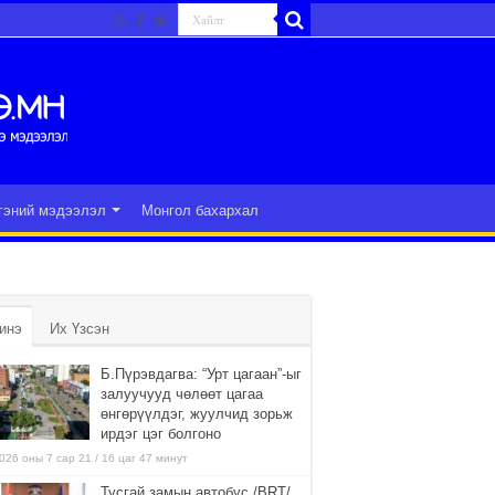
гэний мэдээлэл
Монгол бахархал
инэ
Их Үзсэн
Б.Пүрэвдагва: “Урт цагаан”-ыг
залуучууд чөлөөт цагаа
өнгөрүүлдэг, жуулчид зорьж
ирдэг цэг болгоно
026 оны 7 сар 21 / 16 цаг 47 минут
Тусгай замын автобус /BRT/