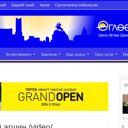
ахуй
Бидний тухай
Архив
Сурталчилгаа байрлуулах
Энтертайнмент
Зөвлөгөө
Шар мэдээ
Орон нутаг
Ир
Ш
2
 агшин /video/