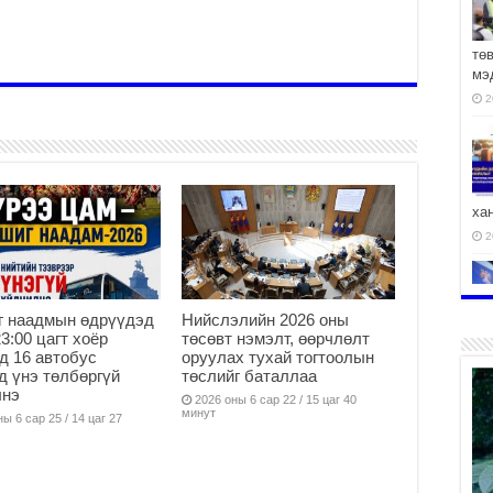
тө
мэ
2
ха
2
г наадмын өдрүүдэд
Нийслэлийн 2026 оны
23:00 цагт хоёр
төсөвт нэмэлт, өөрчлөлт
д 16 автобус
оруулах тухай тогтоолын
2
д үнэ төлбөргүй
төслийг баталлаа
лнэ
2026 оны 6 сар 22 / 15 цаг 40
минут
ы 6 сар 25 / 14 цаг 27
АЧ
2