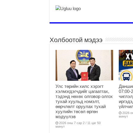
Холбоотой мэдээ
Улс төрийн хилс хэрэгт
Данши
хэлмэгдэгчдийг цагаатгах,
07:00-
тэдэнд нөхөх олговор олгох
чиглэл
тухай хуульд нэмэлт,
иргэдэ
өөрчлөлт оруулах тухай
үйлчи
хуулийн төсөл өргөн
2026 он
мэдүүлэв
минут
2026 оны 7 сар 2 / 11 цаг 50
минут