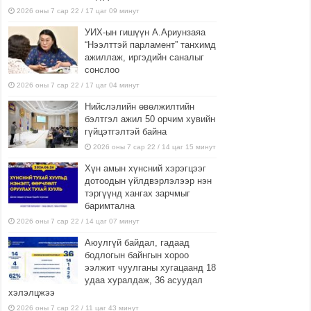
2026 оны 7 сар 22 / 17 цаг 09 минут
УИХ-ын гишүүн А.Ариунзаяа
“Нээлттэй парламент” танхимд
ажиллаж, иргэдийн саналыг
сонслоо
2026 оны 7 сар 22 / 17 цаг 04 минут
Нийслэлийн өвөлжилтийн
бэлтгэл ажил 50 орчим хувийн
гүйцэтгэлтэй байна
2026 оны 7 сар 22 / 14 цаг 15 минут
Хүн амын хүнсний хэрэгцээг
дотоодын үйлдвэрлэлээр нэн
тэргүүнд хангах зарчмыг
баримтална
2026 оны 7 сар 22 / 14 цаг 07 минут
Аюулгүй байдал, гадаад
бодлогын байнгын хороо
ээлжит чуулганы хугацаанд 18
удаа хуралдаж, 36 асуудал
хэлэлцжээ
2026 оны 7 сар 22 / 11 цаг 43 минут