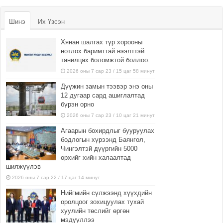
Шинэ
Их Үзсэн
Хянан шалгах түр хорооны
нотлох баримттай нээлттэй
танилцах боломжтой боллоо.
2026 оны 7 сар 23 / 15 цаг 58 минут
Дүүжин замын тээвэр энэ оны
12 дугаар сард ашиглалтад
бүрэн орно
2026 оны 7 сар 23 / 10 цаг 21 минут
Агаарын бохирдлыг бууруулах
бодлогын хүрээнд Баянгол,
Чингэлтэй дүүргийн 5000
өрхийг хийн халаалтад
шилжүүлэв
2026 оны 7 сар 22 / 17 цаг 14 минут
Нийгмийн сүлжээнд хүүхдийн
оролцоог зохицуулах тухай
хуулийн төслийг өргөн
мэдүүллээ