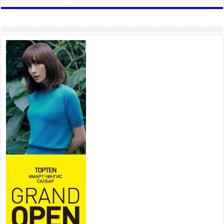
“4 улирлын турш үйл
ажиллагаа явуулах
боломжтой-Хүүхэд хөгжүүлэх
төв” байгуулах төсөлд төр,
хувийн хэвшлийн түншлэлийн хүрээнд хамтран
ажиллахыг урьж байна
2026 оны 7 сар 22 / 9 цаг 28 минут
Б.Пүрэвдагва: “Урт цагаан”-ыг
залуучууд чөлөөт цагаа
өнгөрүүлдэг, жуулчид зорьж
ирдэг цэг болгоно
2026 оны 7 сар 21 / 16 цаг 47 минут
Тусгай замын автобус /BRT/ төслийн удирдах
хорооны ээлжит хуралдаан боллоо
2026 оны 7 сар 21 / 16 цаг 43 минут
Ерөнхий сайд Н.Учрал БНХАУ-аас Монгол Улсад
суугаа Элчин сайд Шэнь Миньжюанийг хүлээн
авч уулзав
2026 оны 7 сар 21 / 16 цаг 39 минут
БҮГД НАЙРАМДАХ ТАЖИКИСТАН УЛСТАЙ