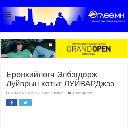
Ерөнхийлөгч Элбэгдорж
Луйврын хотыг ЛУЙВАРДжээ
2013 оны 5 сар 23 / 14 цаг 56 минут
Uncategorized