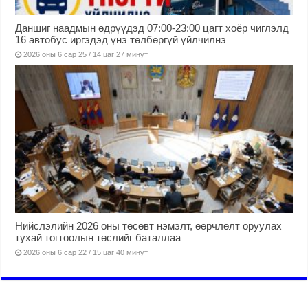
Даншиг наадмын өдрүүдэд 07:00-23:00 цагт хоёр чиглэлд
16 автобус иргэдэд үнэ төлбөргүй үйлчилнэ
2026 оны 6 сар 25 / 14 цаг 27 минут
Нийслэлийн 2026 оны төсөвт нэмэлт, өөрчлөлт оруулах
тухай тогтоолын төслийг баталлаа
2026 оны 6 сар 22 / 15 цаг 40 минут