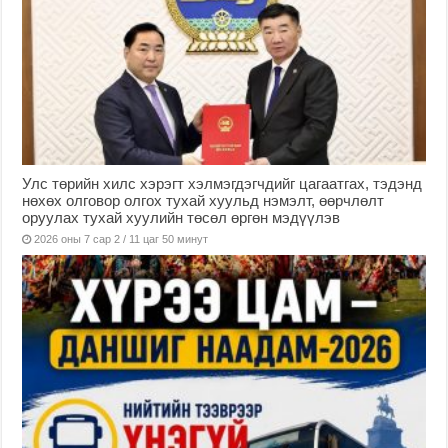
Улс төрийн хилс хэрэгт хэлмэгдэгчдийг цагаатгах, тэдэнд
нөхөх олговор олгох тухай хуульд нэмэлт, өөрчлөлт
оруулах тухай хуулийн төсөл өргөн мэдүүлэв
2026 оны 7 сар 2 / 11 цаг 50 минут