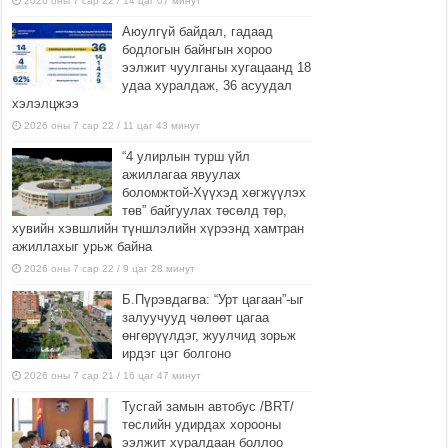
2026 оны 7 сар 22 / 14 цаг 07 минут
Аюулгүй байдал, гадаад
бодлогын байнгын хороо
ээлжит чуулганы хугацаанд 18
удаа хуралдаж, 36 асуудал
хэлэлцжээ
2026 оны 7 сар 22 / 11 цаг 43 минут
“4 улирлын турш үйл
ажиллагаа явуулах
боломжтой-Хүүхэд хөгжүүлэх
төв” байгуулах төсөлд төр,
хувийн хэвшлийн түншлэлийн хүрээнд хамтран
ажиллахыг урьж байна
2026 оны 7 сар 22 / 9 цаг 28 минут
Б.Пүрэвдагва: “Урт цагаан”-ыг
залуучууд чөлөөт цагаа
өнгөрүүлдэг, жуулчид зорьж
ирдэг цэг болгоно
2026 оны 7 сар 21 / 16 цаг 47 минут
Тусгай замын автобус /BRT/
төслийн удирдах хорооны
ээлжит хуралдаан боллоо