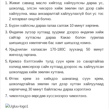
Жижиг саванд масло хийгээд хайлуулсны дараа ус,
шоколад, элсэн чихэрээ хийж зөөлөн гал дээр сайн
хайлуулна. маш анхааралтай хайлуулахгүй бол ус тос
2 ялгарвал онцгой болно.
Бүрэн хайлсны дараа галаа салгаж 10 минут хөргөнө.
Өндөгөө зүгээр хутгаад зуурмаг дээрээ өндөгөө хийж
сайтар хутгасны дараа Какао болон гурилаа
шигшихдээ хөөлгөгчөө бас хамт шигшээд нэмнэ.
Урьдчилан халаасан 170-180С зууханд 50 минут
жигнээд гаргана.
Кремээ бэлтгэхийн тулд сүүн крем ээ сахартайгаа
холиод миксерээр сайн хутгаад дээрээс нь хайлуулсан
шоколадаа хийж зөөлөн хутгана.
Өтгөх крем ээ хийхдээ шанаганд сүүн крем,
шоколадтайгаа зөөлөн гал дээр хутган хайлуулаад
хөргөгчинд 30 минут байлгасны дараа хэрэглэнэ
чимэглэхдээ өөрсдөө хүссэнээрээ чимэглэнэ.