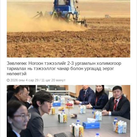
Зөвлөгөө: Ногоон тэжээлийг 2-3 ургамлын холимогоор
тариалах нь тэжээллэг чанар болон ургацад эерэг
нөлөөтэй
2026 оны 4 сар 29 / 11 цаг 20 минут