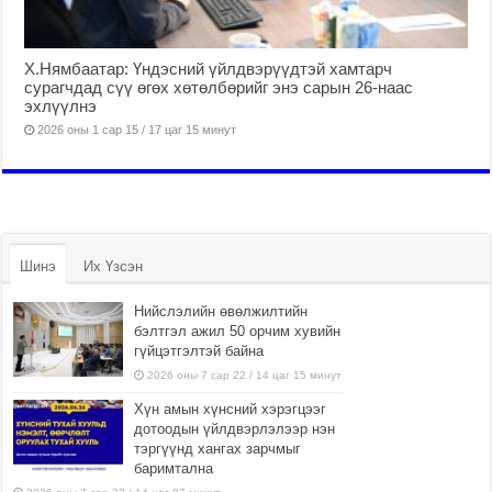
Х.Нямбаатар: Үндэсний үйлдвэрүүдтэй хамтарч
сурагчдад сүү өгөх хөтөлбөрийг энэ сарын 26-наас
эхлүүлнэ
2026 оны 1 сар 15 / 17 цаг 15 минут
Шинэ
Их Үзсэн
Нийслэлийн өвөлжилтийн
бэлтгэл ажил 50 орчим хувийн
гүйцэтгэлтэй байна
2026 оны 7 сар 22 / 14 цаг 15 минут
Хүн амын хүнсний хэрэгцээг
дотоодын үйлдвэрлэлээр нэн
тэргүүнд хангах зарчмыг
баримтална