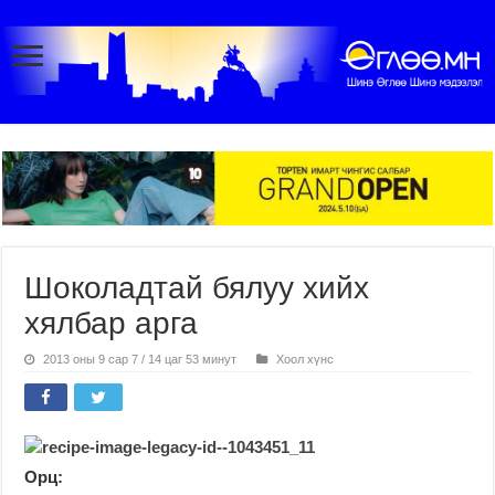
Шоколадтай бялуу хийх
хялбар арга
2013 оны 9 сар 7 / 14 цаг 53 минут
Хоол хүнс
Орц: