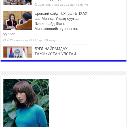
2026 оны 7 сар 21 / 16 цаг 43 минут
Ерөнхий сайд Н.Учрал БНХАУ-
аас Монгол Улсад суугаа
Элчин сайд Шэнь
Миньжюанийг хүлээн авч
уулзав
2026 оны 7 сар 21 / 16 цаг 39 минут
БҮГД НАЙРАМДАХ
ТАЖИКИСТАН УЛСТАЙ
ЭДИЙН ЗАСГИЙН ХАМТЫН
АЖИЛЛАГААГ ӨРГӨЖҮҮЛНЭ
2026 оны 7 сар 21 / 16 цаг 34 минут
26,992 суралцагч хотхоны бага
сургуульд, 8100 суралцагч
төрөлжсөн ахлах сургуульд
суралцана
2026 оны 7 сар 21 / 13 цаг 43 минут
COP17 хурлын үеэрх замын
хөдөлгөөн, нийтийн тээврийн
зохицуулалт, сургууль,
цэцэрлэг, зах, худалдааны