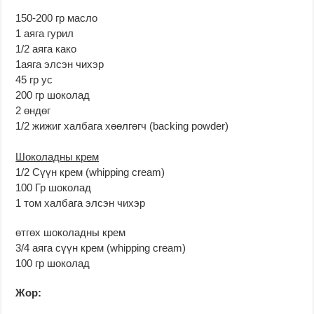
150-200 гр масло
1 аяга гурил
1/2 аяга како
1аяга элсэн чихэр
45 гр ус
200 гр шоколад
2 өндөг
1/2 жижиг халбага хөөлгөгч (backing powder)
Шоколадны крем
1/2 Сүүн крем (whipping cream)
100 Гр шоколад
1 том халбага элсэн чихэр
өтгөх шоколадны крем
3/4 аяга сүүн крем (whipping cream)
100 гр шоколад
Жор: