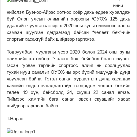
иний
нийслэл Буэнос-Айрэс хотноо хоёр дахь өдрөө хуралдаж
буй Олон улсын олимпийн хорооны /ОУОХ/ 125 дахь
удаагийн чуулганаас ирэх 2020 оны зуны олимпоос хасна
хэмээн шуугиан дэгдээгээд байсан “чөлөөт бөх”-ийн
спортыг хасахгүй байх шийдвэр гаргажээ.
Тодруулбал, чуулганы үеэр 2020 болон 2024 оны зуны
олимпийн хөтөлбөрт “чөлөөт бөх, бейсбол болон скуаш”
гэсэн гурван төрлийн спортоос алийг нь оролцуулах
тухай нууц саналыг ОУОХ-ны эрх бүхий гишүүдийн дунд
явуулсан байна. Гэтэл санал хураалтын дүнд хасагдах
хамгийн өндөр магадлалтайд тооцогдож чөлөөт бөхийн
төлөө 49 хүн, бейсболд 24, скуаш 22 санал өгчээ.
Тиймээс хамгийн бага санал өвсөн скуашийг хасах
шийдвэр гаргасан байна.
Т.Наран