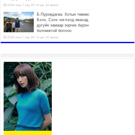
2026 оны 7 сар 20 / 9 цаг 24 минут
Б.Пүрэвдагва: Хотын төвөөс
Бэлх, Сэлх чиглэлд явахад
дугуйн замаар зорчих бүрэн
боломжтой боллоо
2026 оны 7 сар 20 / 9 цаг 20 минут
Хан-Уул дүүрэг, Чингисийн
өргөн чөлөөний ус зайлуулах
шугам хоолойн ажил 80
хувьтай үргэлжилж байна
2026 оны 7 сар 20 / 9 цаг 14 минут
Усархаг аадар бороо орж
байгаа тул аюулгүй байдлаа
хангаж, үер усны аюулаас
сэрэмжлэхийг нийслэлийн
Онцгой байдлын газраас анхааруулж байна
2026 оны 7 сар 20 / 9 цаг 09 минут
311 алба хаагч, 119 техник хэрэгсэлтэй ажиллаж
үер усны аюул, болзошгүй эрсдэлээс сэргийлж
байна
2026 оны 7 сар 20 / 9 цаг 05 минут