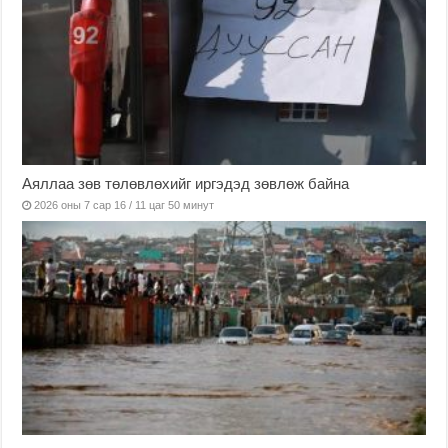
Аяллаа зөв төлөвлөхийг иргэдэд зөвлөж байна
2026 оны 7 сар 16 / 11 цаг 50 минут