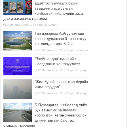
адилтгах үзүүлэлт бүхий
тээврийн хэрэгсэлтэй
холбоотой нийслэлийн засаг
дарга захирамж гаргалаа
2026 оны 7 сар 20 / 17 цаг 11 минут
Төв цэвэрлэх байгууламжид
хоногт дунджаар 3 тонн хатуу
хог хаягдал ирж байна
2026 оны 7 сар 20 / 12 цаг 06 минут
“Эхийн алдар” одонгийн
шаардлагыг хөнгөрүүллээ
2026 оны 7 сар 20 / 11 цаг 51 минут
“Жил бүрийн өвөл, жил бүрийн
ижил асуудал”
2026 оны 7 сар 20 / 11 цаг 16 минут
Б.Пүрэвдагва: Нийслэлд хийх
бүх замыг ус зайлуулах
хоолойтой, явган хүний болон
дугуйн замтай байлгах
стандарт мөрдөнө