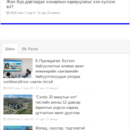
Жил бүр давтагдах хохирлын хариуцлагыг хэн хүлээх
вэ?
2026 оны 7 сар 8 / 11 цаг 15 минут
Шинэ
Их Үзсэн
Б.Пүрэвдагва: Бүтээн
байгуулалтын аливаа ажил
инженерийн хангамжийн
байгууллагуудын уялдаа
холбоогүйгээс саатах ёсгүй
2026 оны 7 сар 20 / 17 цаг 21 минут
“Сэлбэ 20 минутын хот”
төслийн анхны 12 давхар
барилгын үндсэн карказ,
цутгалтын ажил дууслаа
2026 оны 7 сар 20 / 17 цаг 17 минут
Мопед, скүүтер, тэдгээртэй