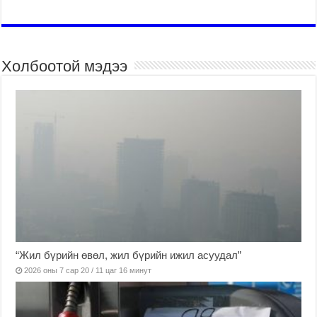
Холбоотой мэдээ
“Жил бүрийн өвөл, жил бүрийн ижил асуудал”
2026 оны 7 сар 20 / 11 цаг 16 минут