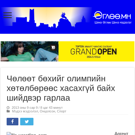
Чөлөөт бөхийг олимпийн
хөтөлбөрөөс хасахгүй байх
шийдвэр гарлаа
2013 оны 9 сар 9 / 8 цаг 43 минут
Мэдээ мэдээлэл
,
Онцолсон
,
Спорт
Аргент