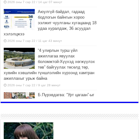
2026 оны 7 сар 22 / 14 цаг 07 минут
Аюулгүй байдал, гадаад
бодлогын байнгын хороо
ээлжит чуулганы хугацаанд 18
удаа хуралдаж, 36 асуудал
хэлэлцжээ
2026 оны 7 сар 22 / 11 цаг 43 минут
“4 улирлын турш үйл
ажиллагаа явуулах
боломжтой-Хүүхэд хөгжүүлэх
төв” байгуулах төсөлд төр,
хувийн хэвшлийн түншлэлийн хүрээнд хамтран
ажиллахыг урьж байна
2026 оны 7 сар 22 / 9 цаг 28 минут
Б.Пүрэвдагва: “Урт цагаан”-ыг
залуучууд чөлөөт цагаа
өнгөрүүлдэг, жуулчид зорьж
ирдэг цэг болгоно
2026 оны 7 сар 21 / 16 цаг 47 минут
Тусгай замын автобус /BRT/
төслийн удирдах хорооны