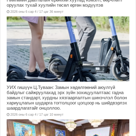
оруулах тухай хуулийн төсөл өргөн мэдүүлэв
2026 оны 6 сар 4 / 17 цаг 36 минут
УИХ гишүүн Ц.Туваан: Замын хөдөлгөөний аюулгүй
байдлыг сайжруулахад эрх зүйн зохицуулалтаас гадна
замын стандарт, хурдны хязгаарлалтын шинэчлэл болон
хариуцлагын шударга тогтолцоог цогцоор нь шийдвэрлэх
шаардлагатайг онцоллоо.
2026 оны 6 сар 4 / 17 цаг 10 минут