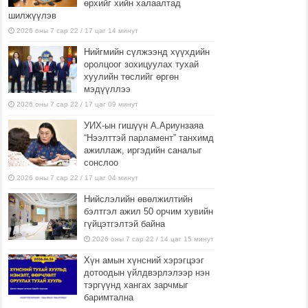
өрхийг хийн халаалтад
шилжүүлэв
2026 оны 7 сар 22 / 17 цаг 14 минут
Нийгмийн сүлжээнд хүүхдийн
оролцоог зохицуулах тухай
хуулийн төслийг өргөн
мэдүүллээ
2026 оны 7 сар 22 / 17 цаг 09 минут
УИХ-ын гишүүн А.Ариунзаяа
“Нээлттэй парламент” танхимд
ажиллаж, иргэдийн саналыг
сонслоо
2026 оны 7 сар 22 / 17 цаг 04 минут
Нийслэлийн өвөлжилтийн
бэлтгэл ажил 50 орчим хувийн
гүйцэтгэлтэй байна
2026 оны 7 сар 22 / 14 цаг 15 минут
Хүн амын хүнсний хэрэгцээг
дотоодын үйлдвэрлэлээр нэн
тэргүүнд хангах зарчмыг
баримтална