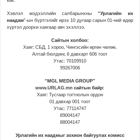
юм.
Хэвлэл мэдээллийн салбарынхны
“Урлагийн их
наадам
”-ын бүртгэлийг ирэх 10 дугаар сарын 01-ний өдөр
хүртэл доорхи хаягаар авч эхэллээ.
С
айтын холбоо:
Хаяг: СБД, 1 хороо, Чингэсийн өргөн чөлөө,
Алтай бюлдинг, 6 давхарт 606 тоот
Утас: 70109910
99267006
“MGL MEDIA GROUP”
www.URLAG.mn
сайтын байр:
Хаяг: Тусгаар тогтнолын ордон
01 давхар 001 тоот
Утас: 77114747
89004147
88004147
Урлагийн их наадмыг зохион байгуулах комисс