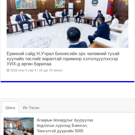
Ерөнхий сайд Н.Учрал Бизнесийн эрх чөлөөний тухай
хуулийн төслийг яаралтай горимоор хэлэлцүүлэхээр
УИХ-д өргөн барилаа
2026 оны 6 сар 4 / 16 цаг 42 минут
Шинэ
Их Үзсэн
Агаарын бохирдлыг бууруулах
бодлогын хүрээнд Баянгол,
Чингэлтэй дүүргийн 5000