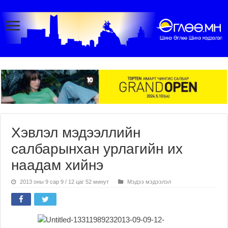
Хэвлэл мэдээллийн
салбарынхан урлагийн их
наадам хийнэ
2013 оны 9 сар 9 / 12 цаг 52 минут
Мэдээ мэдээлэл