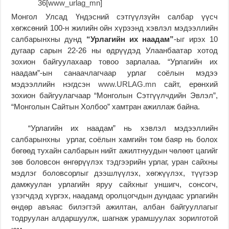
Монгол Улсад Үндэсний сэтгүүлзүйн салбар үүсч
хөгжсөний 100-н жилийн ойн хүрээнд хэвлэл мэдээллийн
салбарынхны дунд
“Урлагийн их наадам”
-ыг ирэх 10
дугаар сарын 22-26 ны өдрүүдэд Улаанбаатар хотод
зохион байгуулахаар товоо зарлалаа. “Урлагийн их
наадам”-ын санаачлагчаар урлаг соёлын мэдээ
мэдээллийн нэгдсэн
www.URLAG.mn
сайт, ерөнхий
зохион байгуулагчаар “Монголын Сэтгүүлчдийн Эвлэл”,
“Монголын Сайтын Холбоо” хамтран ажиллаж байна.
“Урлагийн их наадам” нь хэвлэл мэдээллийн
салбарынхны урлаг, соёлын хамгийн том баяр нь болох
бөгөөд тухайн салбарын нийт ажилтнуудын чөлөөт цагийг
зөв боловсон өнгөрүүлэх тэдгээрийн урлаг, уран сайхны
мэдлэг боловсорлыг дээшлүүлэх, хөгжүүлэх, түүгээр
дамжуулан урлагийн яруу сайхныг уншигч, сонсогч,
үзэгчдэд хүргэх, наадамд оролцогчдын дундаас урлагийн
өндөр авъяас билэгтэй ажилтан, албан байгууллагыг
тодруулан алдаршуулж, шагнаж урамшуулах зорилготой