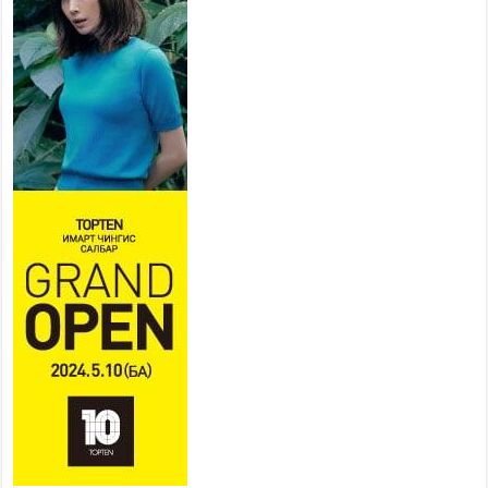
ээлжит хуралдаан боллоо
2026 оны 7 сар 21 / 16 цаг 43 минут
Ерөнхий сайд Н.Учрал БНХАУ-
аас Монгол Улсад суугаа
Элчин сайд Шэнь
Миньжюанийг хүлээн авч
уулзав
2026 оны 7 сар 21 / 16 цаг 39 минут
БҮГД НАЙРАМДАХ ТАЖИКИСТАН УЛСТАЙ
ЭДИЙН ЗАСГИЙН ХАМТЫН АЖИЛЛАГААГ
ӨРГӨЖҮҮЛНЭ
2026 оны 7 сар 21 / 16 цаг 34 минут
26,992 суралцагч хотхоны бага сургуульд, 8100
суралцагч төрөлжсөн ахлах сургуульд
суралцана
2026 оны 7 сар 21 / 13 цаг 43 минут
COP17 хурлын үеэрх замын хөдөлгөөн, нийтийн
тээврийн зохицуулалт, сургууль, цэцэрлэг, зах,
худалдааны төвийн ажиллах хуваарийг гаргаж,
иргэдэд мэдээлэхийг үүрэг болголоо
2026 оны 7 сар 21 / 11 цаг 59 минут