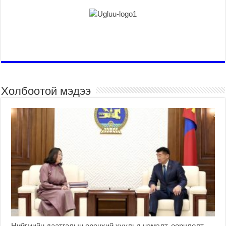
Холбоотой мэдээ
Нийгмийн даатгалын ерөнхий хуульд нэмэлт, өөрчлөлт