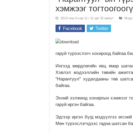
хэмжээг тогтоогоог
2013 оны 9 сар 11 / 11 цаг 32 минут
Мэдэ
Facebook
Twitter
гаруй түрээслэгч хохироод байгаа би
Ингээд мөрдлөгийн явц ямар шатан
Хэвлэл мэдээллийн төвийн ажилтан
“Нарантуул” худал­дааны төв шатс
байгаа.
Эхний ээлжинд хохир­лын хэмжээг то
гаруй иргэн байгаа.
Эдгээр иргэн бүгд мэ­дүүлгээ өгсни
Мөн тү­рээс­­лэгчдээс гадна шатсан б