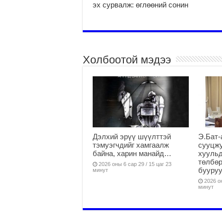
эх сурвалж: өглөөний сонин
Холбоотой мэдээ
Дэлхий эрүү шүүлттэй
Э.Бат-
тэмуэгчдийг хамгаалж
сууцж
байна, харин манайд…
хуульд
төлбөр
2026 оны 6 сар 29 / 15 цаг 23
бууруу
минут
2026 он
минут