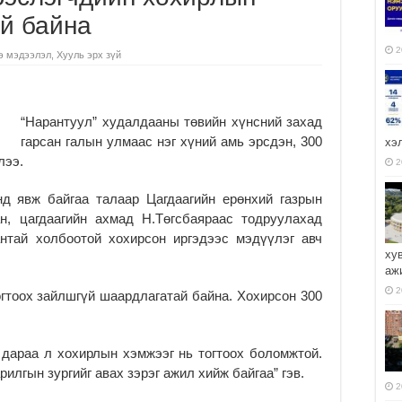
үй байна
2
э мэдээлэл
,
Хууль эрх зүй
“Нарантуул” худалдааны төвийн хүнсний захад
гарсан галын улмаас нэг хүний амь эрсдэн, 300
хэ
лээ.
2
д явж байгаа талаар Цагдаагийн ерөнхий газрын
, цагдаагийн ахмад Н.Төгсбаяраас тод­руулахад
антай холбоотой хохирсон иргэдээс мэдүүлэг авч
ху
аж
2
гтоох зайлш­гүй шаардлагатай байна. Хохирсон 300
й дараа л хохирлын хэмжээг нь тог­тоох боломжтой.
арилгын зургийг авах зэрэг ажил хийж байгаа” гэв.
2