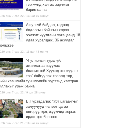
тэргүүнд хангах зарчмыг
баримтална
026 оны 7 сар 22 / 14 цаг 07 минут
Аюулгүй байдал, гадаад
бодлогын байнгын хороо
ээлжит чуулганы хугацаанд 18
удаа хуралдаж, 36 асуудал
лэлцжээ
026 оны 7 сар 22 / 11 цаг 43 минут
“4 улирлын турш үйл
ажиллагаа явуулах
боломжтой-Хүүхэд хөгжүүлэх
төв” байгуулах төсөлд төр,
вийн хэвшлийн түншлэлийн хүрээнд хамтран
иллахыг урьж байна
026 оны 7 сар 22 / 9 цаг 28 минут
Б.Пүрэвдагва: “Урт цагаан”-ыг
залуучууд чөлөөт цагаа
өнгөрүүлдэг, жуулчид зорьж
ирдэг цэг болгоно
026 оны 7 сар 21 / 16 цаг 47 минут