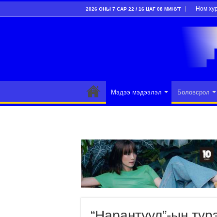
Ном ху
2026 ОНЫ 7 САР 22 / 16 ЦАГ 08 МИНУТ
Мэдээ мэдээлэл
Боловсрол
“Нарантуул”-ын түр