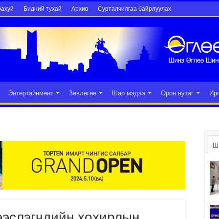
рахуй
Бидний тухай
Архив
Сурталчилгаа байрлуулах
Энтертайнмент
Зөвлөгөө
Шар мэдээ
Орон нутаг
Ир
Ш
ээслэгчдийн хохирлын