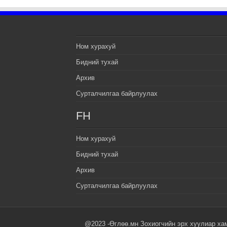
Ном хурахуй
Бидний тухай
Архив
Сурталчилгаа байрлуулах
FH
Ном хурахуй
Бидний тухай
Архив
Сурталчилгаа байрлуулах
@2023 -Өглөө.мн Зохиогчийн эрх хуулиар ха