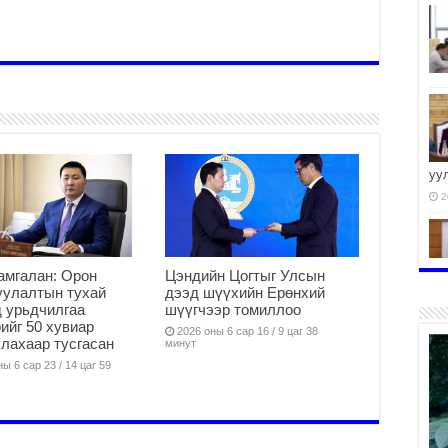
уу
2
амгалан: Орон
Цэндийн Цогтыг Улсын
уулалтын тухай
дээд шүүхийн Ерөнхий
2
 урьдчилгаа
шүүгчээр томиллоо
ийг 50 хувиар
2026 оны 6 сар 16 / 9 цаг 38
лахаар тусгасан
минут
ы 6 сар 23 / 14 цаг 59
2