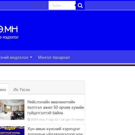
гэний мэдээлэл
Монгол бахархал
инэ
Их Үзсэн
Нийслэлийн өвөлжилтийн
бэлтгэл ажил 50 орчим хувийн
гүйцэтгэлтэй байна
2026 оны 7 сар 22 / 14 цаг 15 минут
Хүн амын хүнсний хэрэгцээг
дотоодын үйлдвэрлэлээр нэн