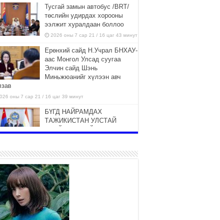
Тусгай замын автобус /BRT/
төслийн удирдах хорооны
ээлжит хуралдаан боллоо
2026 оны 7 сар 21 / 16 цаг 43 минут
Ерөнхий сайд Н.Учрал БНХАУ-
аас Монгол Улсад суугаа
Элчин сайд Шэнь
Миньжюанийг хүлээн авч
лзав
026 оны 7 сар 21 / 16 цаг 39 минут
БҮГД НАЙРАМДАХ
ТАЖИКИСТАН УЛСТАЙ
ЭДИЙН ЗАСГИЙН ХАМТЫН
АЖИЛЛАГААГ ӨРГӨЖҮҮЛНЭ
026 оны 7 сар 21 / 16 цаг 34 минут
26,992 суралцагч хотхоны бага
сургуульд, 8100 суралцагч
төрөлжсөн ахлах сургуульд
суралцана
026 оны 7 сар 21 / 13 цаг 43 минут
COP17 хурлын үеэрх замын