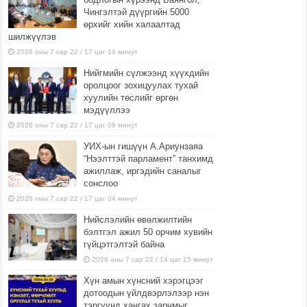
Чингэлтэй дүүргийн 5000
өрхийг хийн халаалтад
шилжүүлэв
2026 оны 7 сар 22 / 17 цаг 14 минут
Нийгмийн сүлжээнд хүүхдийн
оролцоог зохицуулах тухай
хуулийн төслийг өргөн
мэдүүллээ
2026 оны 7 сар 22 / 17 цаг 09 минут
УИХ-ын гишүүн А.Ариунзаяа
“Нээлттэй парламент” танхимд
ажиллаж, иргэдийн саналыг
сонслоо
2026 оны 7 сар 22 / 17 цаг 04 минут
Нийслэлийн өвөлжилтийн
бэлтгэл ажил 50 орчим хувийн
гүйцэтгэлтэй байна
2026 оны 7 сар 22 / 14 цаг 15 минут
Хүн амын хүнсний хэрэгцээг
дотоодын үйлдвэрлэлээр нэн
тэргүүнд хангах зарчмыг