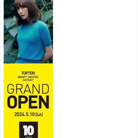
төслийн удирдах хорооны
ээлжит хуралдаан боллоо
2026 оны 7 сар 21 / 16 цаг 43 минут
Ерөнхий сайд Н.Учрал БНХАУ-
аас Монгол Улсад суугаа
Элчин сайд Шэнь
Миньжюанийг хүлээн авч
уулзав
2026 оны 7 сар 21 / 16 цаг 39 минут
БҮГД НАЙРАМДАХ ТАЖИКИСТАН УЛСТАЙ
ЭДИЙН ЗАСГИЙН ХАМТЫН АЖИЛЛАГААГ
ӨРГӨЖҮҮЛНЭ
2026 оны 7 сар 21 / 16 цаг 34 минут
26,992 суралцагч хотхоны бага сургуульд, 8100
суралцагч төрөлжсөн ахлах сургуульд
суралцана
2026 оны 7 сар 21 / 13 цаг 43 минут
COP17 хурлын үеэрх замын хөдөлгөөн, нийтийн
тээврийн зохицуулалт, сургууль, цэцэрлэг, зах,
худалдааны төвийн ажиллах хуваарийг гаргаж,
иргэдэд мэдээлэхийг үүрэг болголоо