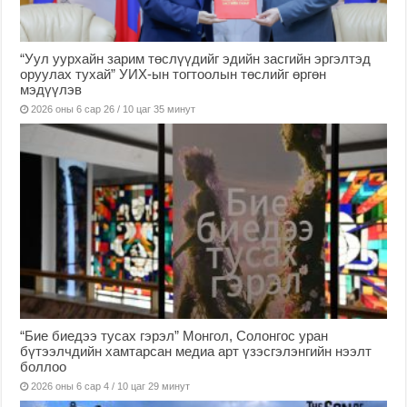
“Уул уурхайн зарим төслүүдийг эдийн засгийн эргэлтэд
оруулах тухай” УИХ-ын тогтоолын төслийг өргөн
мэдүүлэв
2026 оны 6 сар 26 / 10 цаг 35 минут
“Бие биедээ тусах гэрэл” Монгол, Солонгос уран
бүтээлчдийн хамтарсан медиа арт үзэсгэлэнгийн нээлт
боллоо
2026 оны 6 сар 4 / 10 цаг 29 минут