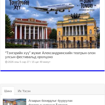
“Тэнгэрийн хүү” жүжиг Александринскийн театрын олон
улсын фестивальд оролцоно
2026 оны 5 сар 27 / 15 цаг 49 минут
Шинэ
Их Үзсэн
Агаарын бохирдлыг бууруулах
бодлогын хүрээнд Баянгол,