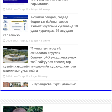
баримтална
2026 оны 7 сар 22 / 14 цаг 07 минут
Аюулгүй байдал, гадаад
бодлогын байнгын хороо
ээлжит чуулганы хугацаанд 18
удаа хуралдаж, 36 асуудал
хэлэлцжээ
2026 оны 7 сар 22 / 11 цаг 43 минут
“4 улирлын турш үйл
ажиллагаа явуулах
боломжтой-Хүүхэд хөгжүүлэх
төв” байгуулах төсөлд төр,
хувийн хэвшлийн түншлэлийн хүрээнд хамтран
ажиллахыг урьж байна
2026 оны 7 сар 22 / 9 цаг 28 минут
Б.Пүрэвдагва: “Урт цагаан”-ыг
залуучууд чөлөөт цагаа
өнгөрүүлдэг, жуулчид зорьж
ирдэг цэг болгоно
2026 оны 7 сар 21 / 16 цаг 47 минут
Тусгай замын автобус /BRT/