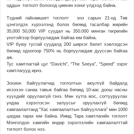
оддын тоглолт болоход цөөхөн хоног үлдээд байна.
Тэдний гайхамшигт тоглолт энэ сарын 21-нд Төв
цэнгэлдэх хүрээлэнд болох бөгөөд тасалбар жирийн
35,000 50,000 VIP суудал нь 350.000 мянган төгрөгийн
үнэтэйгээр борлуулагдаж байгаа юм байна.
VIP буюу тусгай суудалд 200 ширхэг билет хэвлэгдсэн
бөгөөд одоогоор 750% нь борлуулагдаж дууссан байгаа
аж.
Тус хамтлагтай цуг “Davichi”, “The Seeya”, “Speed” зэрэг
хамтлагууд ирнэ.
Зохион байгуулагчид тоглолтын аюулгүй байдалд
ихээхэн санаа тавьж байгаа бөгөөд 10-аас доош насны
хүүхдийг оруулахгүй гэнэ. Мөн хутга мэс, согтууруулах
ундаа хэрэглэсэн залуусыг оруулахгүй бөгөөд
хамгаалалтанд “Хас хамгаалалтын байгууллага” мөн 1000
цагдаа гарах юм байна. Иимд Тара хамтлагийн тоглолт
Монголдоо хамгийн өндөр зэрэглэлийн хамгаалалттай
тоглолт болох нээ.