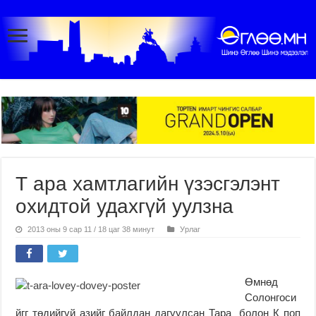
Т ара хамтлагийн үзэсгэлэнт
охидтой удахгүй уулзна
2013 оны 9 сар 11 / 18 цаг 38 минут
Урлаг
Өмнөд
Солонгоси
йгг төдийгүй азийг байлдан дагуулсан Тара болон К поп