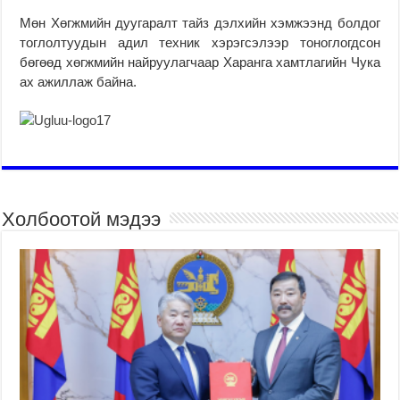
Мөн Хөгжмийн дуугаралт тайз дэлхийн хэмжээнд болдог
тоглолтуудын адил техник хэрэгсэлээр тоноглогдсон
бөгөөд хөгжмийн найруулагчаар Харанга хамтлагийн Чука
ах ажиллаж байна.
Холбоотой мэдээ