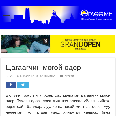
Цагаагчин могой өдөр
2013 оны 9 сар 12 / 8 цаг 48 минут
зурхай
Билгийн тооллын 7. Хоёр хар мэнгэтэй цагаагчин могой
өдөр. Тухайн өдөр тахиа жилтнээ аливаа үйлийг хийхэд
эерэг сайн ба үхэр, луу, хонь, нохой жилтнээ сөрөг муу
нөлөөтэй тул элдэв үйлд хянамгай хандаж, биеэ