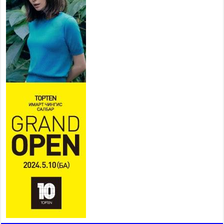
ИРГЭД, АЖ АХУЙН НЭГЖИЙН
АЧААГ ХЭРХЭН ХӨНГӨЛСНӨӨР ДҮГНЭНЭ
2026 оны 7 сар 21 / 10 цаг 09 минут
Байнгын хорооны дарга
М.Мандхай Цөлжилттэй
тэмцэх тухай НҮБ-ын
конвенцын талуудын 17 дугаар
бага хурал (СОР17)-ын бэлтгэл ажлын явцтай
танилцлаа
2026 оны 7 сар 21 / 10 цаг 03 минут
Б.Пүрэвдагва: Бүтээн байгуулалтын аливаа
ажил инженерийн хангамжийн байгууллагуудын
уялдаа холбоогүйгээс саатах ёсгүй
2026 оны 7 сар 20 / 17 цаг 21 минут
“Сэлбэ 20 минутын хот” төслийн анхны 12
давхар барилгын үндсэн карказ, цутгалтын ажил
дууслаа
2026 оны 7 сар 20 / 17 цаг 17 минут
Мопед, скүүтер, тэдгээртэй адилтгах үзүүлэлт
бүхий тээврийн хэрэгсэлтэй холбоотой
нийслэлийн засаг дарга захирамж гаргалаа