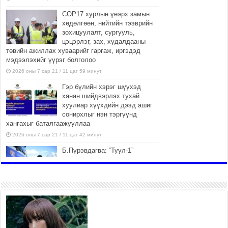
COP17 хурлын үеэрх замын
хөдөлгөөн, нийтийн тээврийн
зохицуулалт, сургууль,
цэцэрлэг, зах, худалдааны
төвийн ажиллах хуваарийг гаргаж, иргэдэд
мэдээлэхийг үүрэг болголоо
2026 оны 7 сар 21 / 11 цаг 59 минут
Гэр бүлийн хэрэг шүүхэд
хянан шийдвэрлэх тухай
хуулиар хүүхдийн дээд ашиг
сонирхлыг нэн тэргүүнд
хангахыг баталгаажууллаа
2026 оны 7 сар 21 / 11 цаг 42 минут
Б.Пүрэвдагва: “Туул-1”
коллекторыг ашиглалтад
оруулж байж бид гэр
хорооллыг барилгажуулна
2026 оны 7 сар 21 / 10 цаг 15 минут
НИЙСЛЭЛ, АЙМГИЙН
УДИРДЛАГУУДЫН АЖЛЫГ
ХҮНД СУРТЛЫГ БУУРУУЛЖ,