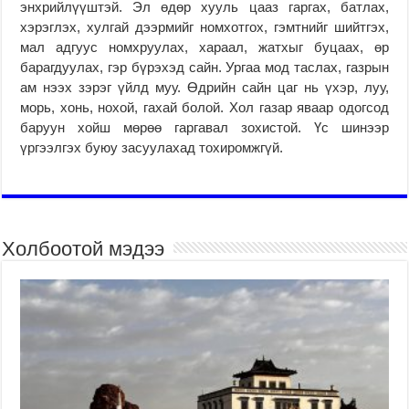
энхрийлүүштэй. Эл өдөр хууль цааз гаргах, батлах,
хэрэглэх, хулгай дээрмийг номхотгох, гэмтнийг шийтгэх,
мал адгуус номхруулах, хараал, жатхыг буцаах, өр
барагдуулах, гэр бүрэхэд сайн. Ургаа мод таслах, газрын
ам нээх зэрэг үйлд муу. Өдрийн сайн цаг нь үхэр, луу,
морь, хонь, нохой, гахай болой. Хол газар яваар одогсод
баруун хойш мөрөө гаргавал зохистой. Үс шинээр
үргээлгэх буюу засуулахад тохиромжгүй.
Холбоотой мэдээ