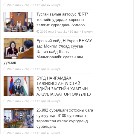
2026 оны 7 сар 21 / 16 цаг 47 минут
Тусгай замын автобус /BRT/
төслийн удирдах хорооны
ээлжит хуралдаан боллоо
2026 оны 7 сар 21 / 16 цаг 43 минут
Ерөнхий сайд Н.Учрал БНХАУ-
аас Монгол Улсад суугаа
Элчин сайд Шэнь
Миньжюанийг хүлээн авч
уулзав
2026 оны 7 сар 21 / 16 цаг 39 минут
БҮГД НАЙРАМДАХ
ТАЖИКИСТАН УЛСТАЙ
ЭДИЙН ЗАСГИЙН ХАМТЫН
АЖИЛЛАГААГ ӨРГӨЖҮҮЛНЭ
2026 оны 7 сар 21 / 16 цаг 34 минут
26,992 суралцагч хотхоны бага
сургуульд, 8100 суралцагч
төрөлжсөн ахлах сургуульд
суралцана
2026 оны 7 сар 21 / 13 цаг 43 минут