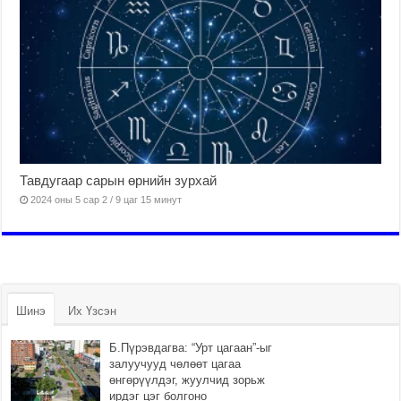
Тавдугаар сарын өрнийн зурхай
2024 оны 5 сар 2 / 9 цаг 15 минут
Шинэ
Их Үзсэн
Б.Пүрэвдагва: “Урт цагаан”-ыг
залуучууд чөлөөт цагаа
өнгөрүүлдэг, жуулчид зорьж
ирдэг цэг болгоно