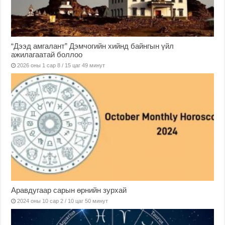
“Дээд амгалант” Дэмчогийн хийнд байнгын үйл
ажилагаатай боллоо
2026 оны 1 сар 8 / 15 цаг 49 минут
Аравдугаар сарын өрнийн зурхай
2024 оны 10 сар 2 / 10 цаг 50 минут