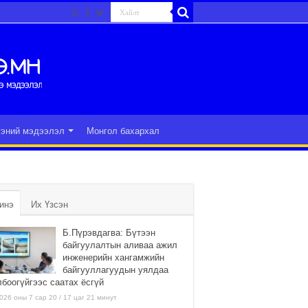
гэний мэдээлэл
Монгол бахархал
инэ
Их Үзсэн
Б.Пүрэвдагва: Бүтээн
байгуулалтын аливаа ажил
инженерийн хангамжийн
байгууллагуудын уялдаа
лбоогүйгээс саатах ёсгүй
026 оны 7 сар 20 / 17 цаг 21 минут