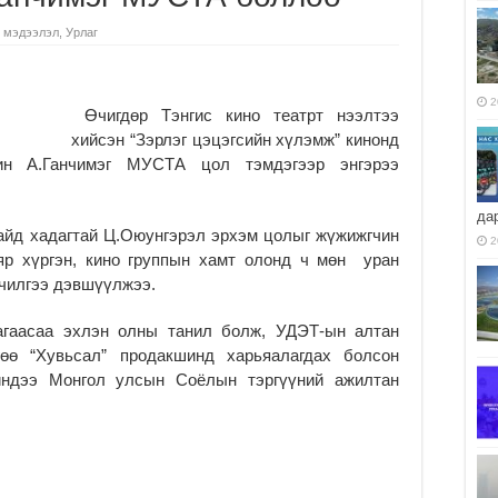
 мэдээлэл
,
Урлаг
2
Өчигдөр Тэнгис кино театрт нээлтээ
хийсэн “Зэрлэг цэцэгсийн хүлэмж” кинонд
ин А.Ганчимэг МУСТА цол тэмдэгээр энгэрээ
да
йд хадагтай Ц.Оюунгэрэл эрхэм цолыг жүжижгчин
2
яр хүргэн, кино группын хамт олонд ч мөн уран
чилгээ дэвшүүлжээ.
гаасаа эхлэн олны танил болж, УДЭТ-ын алтан
өө “Хувьсал” продакшинд харьяалагдах болсон
чиндээ Монгол улсын Соёлын тэргүүний ажилтан