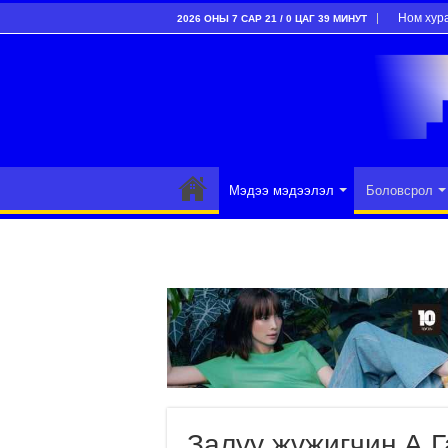
Ном хур
2026 ОНЫ 7 САР 21 / 0 ЦАГ 39 МИНУТ
Мэдээ мэдээлэл
Боловсрол
Залуу жүжигчин А.