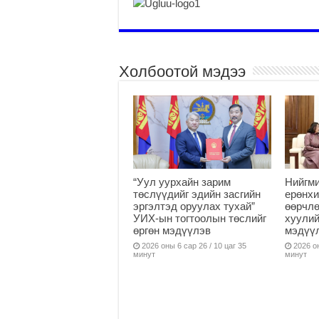
Холбоотой мэдээ
“Уул уурхайн зарим
Нийгми
төслүүдийг эдийн засгийн
ерөнхи
эргэлтэд оруулах тухай”
өөрчлө
УИХ-ын тогтоолын төслийг
хуулий
өргөн мэдүүлэв
мэдүү
2026 оны 6 сар 26 / 10 цаг 35
2026 он
минут
минут