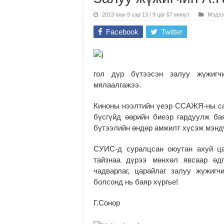
2013 оны 9 сар 13 / 9 цаг 57 минут
Мэдээ
Facebook
Twitter
гол дүр бүтээсэн залуу жүжигч
мялаалгажээ.
Киноны нээлтийн үеэр ССАЖЯ-ны са
бүсгүйд өөрийн биеэр гардуулж ба
бүтээлийн өндөр амжилт хүсэж мэнд
СУИС-д суралцсан оюутан ахуй ца
тайзнаа дүрээ мөнхөл явсаар өдг
чадварлаг, царайлаг залуу жүжиг
болсонд нь баяр хүргье!
Г.Сонор