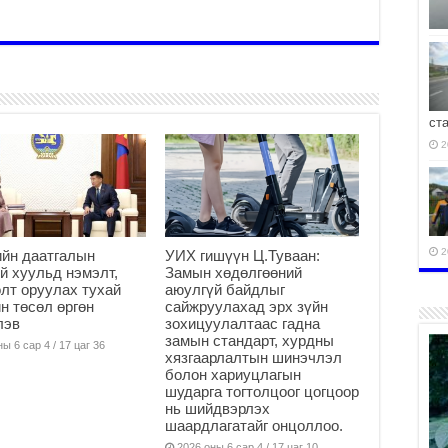
ст
2
2
йн даатгалын
УИХ гишүүн Ц.Туваан:
й хуульд нэмэлт,
Замын хөдөлгөөний
лт оруулах тухай
аюулгүй байдлыг
н төсөл өргөн
сайжруулахад эрх зүйн
лэв
зохицуулалтаас гадна
замын стандарт, хурдны
ы 6 сар 4 / 17 цаг 36
хязгаарлалтын шинэчлэл
2
болон хариуцлагын
шударга тогтолцоог цогцоор
нь шийдвэрлэх
шаардлагатайг онцоллоо.
2026 оны 6 сар 4 / 17 цаг 10