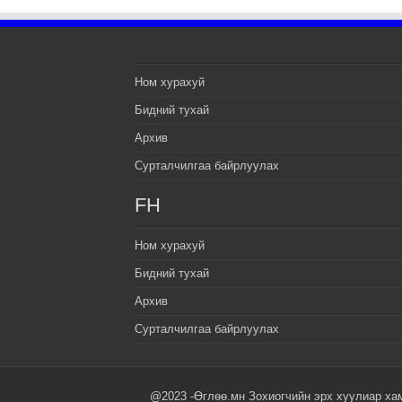
Ном хурахуй
Бидний тухай
Архив
Сурталчилгаа байрлуулах
FH
Ном хурахуй
Бидний тухай
Архив
Сурталчилгаа байрлуулах
@2023 -Өглөө.мн Зохиогчийн эрх хуулиар ха