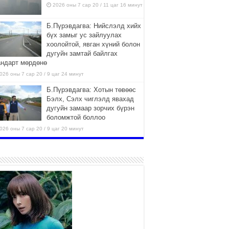
2026 оны 7 сар 20 / 11 цаг 16 минут
Б.Пүрэвдагва: Нийслэлд хийх
бүх замыг ус зайлуулах
хоолойтой, явган хүний болон
дугуйн замтай байлгах
андарт мөрдөнө
026 оны 7 сар 20 / 9 цаг 24 минут
Б.Пүрэвдагва: Хотын төвөөс
Бэлх, Сэлх чиглэлд явахад
дугуйн замаар зорчих бүрэн
боломжтой боллоо
026 оны 7 сар 20 / 9 цаг 20 минут
Хан-Уул дүүрэг, Чингисийн
өргөн чөлөөний ус зайлуулах
шугам хоолойн ажил 80
хувьтай үргэлжилж байна
026 оны 7 сар 20 / 9 цаг 14 минут
Усархаг аадар бороо орж
байгаа тул аюулгүй байдлаа
хангаж, үер усны аюулаас
сэрэмжлэхийг нийслэлийн