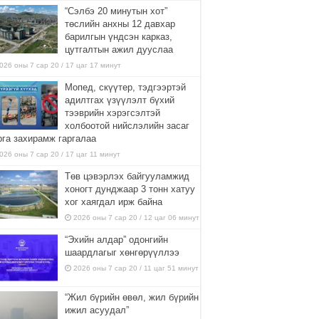
“Сэлбэ 20 минутын хот”
төслийн анхны 12 давхар
барилгын үндсэн карказ,
цутгалтын ажил дууслаа
026 оны 7 сар 20 / 17 цаг 17 минут
Мопед, скүүтер, тэдгээртэй
адилтгах үзүүлэлт бүхий
тээврийн хэрэгсэлтэй
холбоотой нийслэлийн засаг
рга захирамж гаргалаа
026 оны 7 сар 20 / 17 цаг 11 минут
Төв цэвэрлэх байгууламжид
хоногт дунджаар 3 тонн хатуу
хог хаягдал ирж байна
2026 оны 7 сар 20 / 12 цаг 06 минут
“Эхийн алдар” одонгийн
шаардлагыг хөнгөрүүллээ
2026 оны 7 сар 20 / 11 цаг 51 минут
“Жил бүрийн өвөл, жил бүрийн
ижил асуудал”