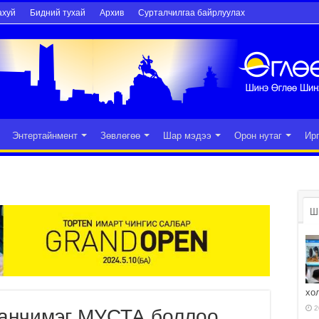
ахуй
Бидний тухай
Архив
Сурталчилгаа байрлуулах
Энтертайнмент
Зөвлөгөө
Шар мэдээ
Орон нутаг
Ир
Ш
хо
2
Ганчимэг МУСТА боллоо