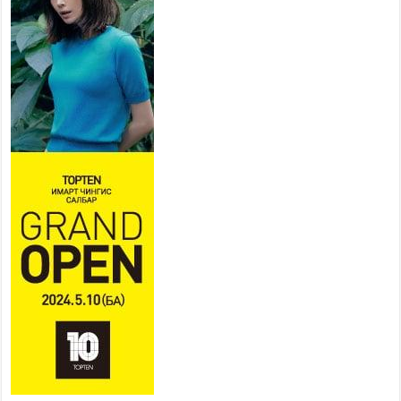
2026 оны 7 сар 21 / 13 цаг 43 минут
COP17 хурлын үеэрх замын
хөдөлгөөн, нийтийн тээврийн
зохицуулалт, сургууль,
цэцэрлэг, зах, худалдааны
төвийн ажиллах хуваарийг гаргаж, иргэдэд
мэдээлэхийг үүрэг болголоо
2026 оны 7 сар 21 / 11 цаг 59 минут
Гэр бүлийн хэрэг шүүхэд хянан шийдвэрлэх
тухай хуулиар хүүхдийн дээд ашиг сонирхлыг
нэн тэргүүнд хангахыг баталгаажууллаа
2026 оны 7 сар 21 / 11 цаг 42 минут
Б.Пүрэвдагва: “Туул-1” коллекторыг ашиглалтад
оруулж байж бид гэр хорооллыг барилгажуулна
2026 оны 7 сар 21 / 10 цаг 15 минут
НИЙСЛЭЛ, АЙМГИЙН УДИРДЛАГУУДЫН
АЖЛЫГ ХҮНД СУРТЛЫГ БУУРУУЛЖ, ИРГЭД,
АЖ АХУЙН НЭГЖИЙН АЧААГ ХЭРХЭН
ХӨНГӨЛСНӨӨР ДҮГНЭНЭ
2026 оны 7 сар 21 / 10 цаг 09 минут