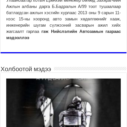
Улаанбаатар хотын Ерөнхий менежер бөгөөд Захирагчийн
Ажлын албаны дарга Б.Бадралын А/99 тоот тушаалаар
батлагдсан ажлын хэсгийн хурлаас 2013 оны 9 сарын 11-
нээс 15-ны хооронд авто замын хөдөлгөөнийг хааж,
инженерийн шугам сүлжээний засварын ажил хийх
жагсаалт гарлаа
гэж Нийслэлийн Автозамын газраас
мэдээллээ
Холбоотой мэдээ