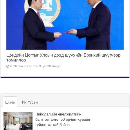
Цэндийн Цогтыг Улсын дээд шүүхийн Ерөнхий шүүгчээр
томиллоо
2026 оны 6 сар 16 / 9 цаг 38 минут
Шинэ
Их Үзсэн
Нийслэлийн өвөлжилтийн
бэлтгэл ажил 50 орчим хувийн
гүйцэтгэлтэй байна