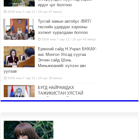
ирдэг цэг болгоно
2026 оны 7 сар 21 / 16 цаг 47 минут
Тусгай замын автобус /BRT/
төслийн удирдах хорооны
ээлжит хуралдаан боллоо
2026 оны 7 сар 21 / 16 цаг 43 минут
Ерөнхий сайд Н.Учрал БНХАУ-
аас Монгол Улсад суугаа
Элчин сайд Шэнь
Миньжюанийг хүлээн авч
уулзав
2026 оны 7 сар 21 / 16 цаг 39 минут
БҮГД НАЙРАМДАХ
ТАЖИКИСТАН УЛСТАЙ
ЭДИЙН ЗАСГИЙН ХАМТЫН
АЖИЛЛАГААГ ӨРГӨЖҮҮЛНЭ
2026 оны 7 сар 21 / 16 цаг 34 минут
26,992 суралцагч хотхоны бага
сургуульд, 8100 суралцагч
төрөлжсөн ахлах сургуульд
суралцана