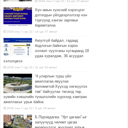
2026 оны 7 сар 22 / 14 цаг 15 минут
Хүн амын хүнсний хэрэгцээг
дотоодын үйлдвэрлэлээр нэн
тэргүүнд хангах зарчмыг
баримтална
2026 оны 7 сар 22 / 14 цаг 07 минут
Аюулгүй байдал, гадаад
бодлогын байнгын хороо
ээлжит чуулганы хугацаанд 18
удаа хуралдаж, 36 асуудал
хэлэлцжээ
2026 оны 7 сар 22 / 11 цаг 43 минут
“4 улирлын турш үйл
ажиллагаа явуулах
боломжтой-Хүүхэд хөгжүүлэх
төв” байгуулах төсөлд төр,
хувийн хэвшлийн түншлэлийн хүрээнд хамтран
ажиллахыг урьж байна
2026 оны 7 сар 22 / 9 цаг 28 минут
Б.Пүрэвдагва: “Урт цагаан”-ыг
залуучууд чөлөөт цагаа
өнгөрүүлдэг, жуулчид зорьж