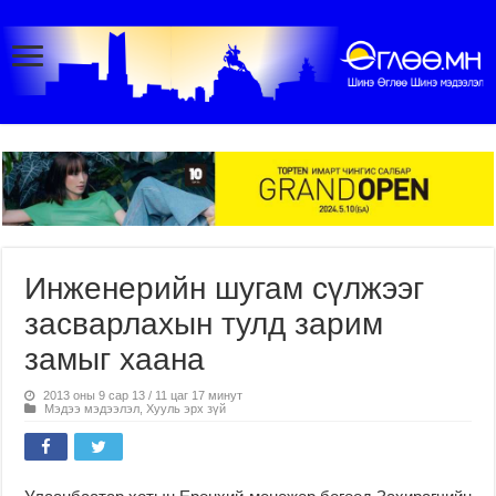
Инженерийн шугам сүлжээг
засварлахын тулд зарим
замыг хаана
2013 оны 9 сар 13 / 11 цаг 17 минут
Мэдээ мэдээлэл
,
Хууль эрх зүй