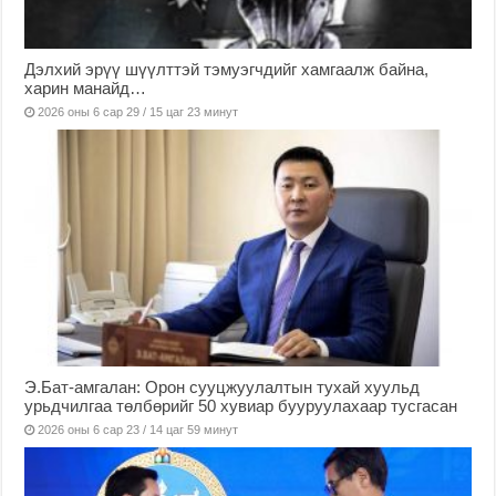
Дэлхий эрүү шүүлттэй тэмуэгчдийг хамгаалж байна,
харин манайд…
2026 оны 6 сар 29 / 15 цаг 23 минут
Э.Бат-амгалан: Орон сууцжуулалтын тухай хуульд
урьдчилгаа төлбөрийг 50 хувиар бууруулахаар тусгасан
2026 оны 6 сар 23 / 14 цаг 59 минут