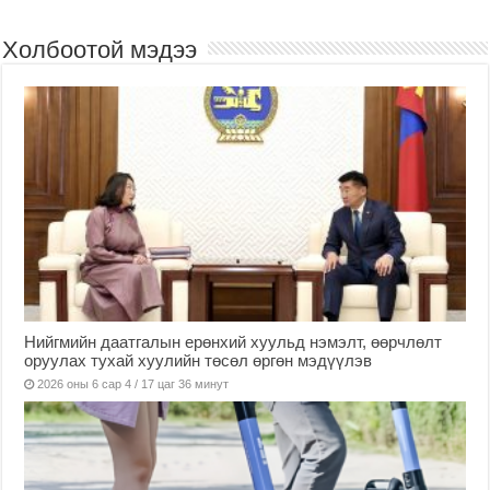
Холбоотой мэдээ
Нийгмийн даатгалын ерөнхий хуульд нэмэлт, өөрчлөлт
оруулах тухай хуулийн төсөл өргөн мэдүүлэв
2026 оны 6 сар 4 / 17 цаг 36 минут