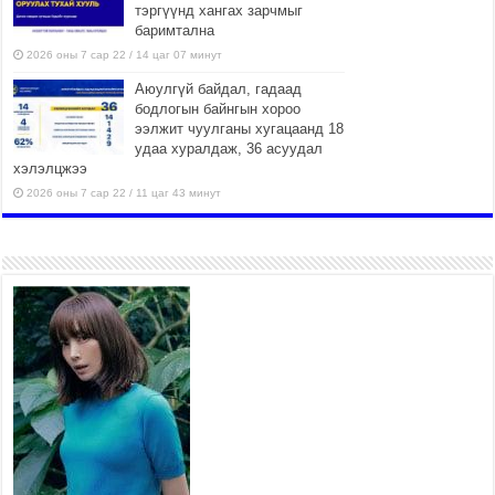
тэргүүнд хангах зарчмыг
баримтална
2026 оны 7 сар 22 / 14 цаг 07 минут
Аюулгүй байдал, гадаад
бодлогын байнгын хороо
ээлжит чуулганы хугацаанд 18
удаа хуралдаж, 36 асуудал
хэлэлцжээ
2026 оны 7 сар 22 / 11 цаг 43 минут
“4 улирлын турш үйл
ажиллагаа явуулах
боломжтой-Хүүхэд хөгжүүлэх
төв” байгуулах төсөлд төр,
хувийн хэвшлийн түншлэлийн хүрээнд хамтран
ажиллахыг урьж байна
2026 оны 7 сар 22 / 9 цаг 28 минут
Б.Пүрэвдагва: “Урт цагаан”-ыг
залуучууд чөлөөт цагаа
өнгөрүүлдэг, жуулчид зорьж
ирдэг цэг болгоно
2026 оны 7 сар 21 / 16 цаг 47 минут