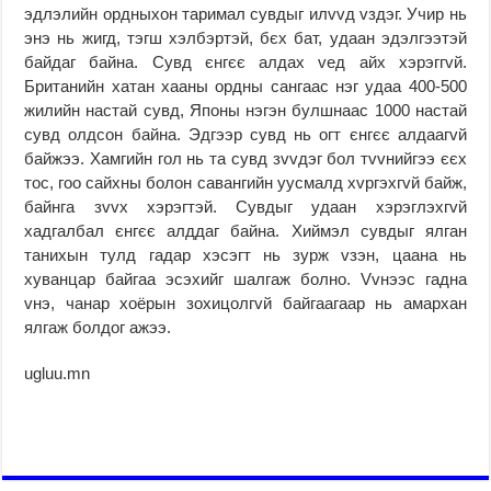
эдлэлийн ордныхон таримал сувдыг илvvд vздэг. Учир нь
энэ нь жигд, тэгш хэлбэртэй, бєх бат, удаан эдэлгээтэй
байдаг байна. Сувд єнгєє алдах vед айх хэрэггvй.
Британийн хатан хааны ордны сангаас нэг удаа 400-500
жилийн настай сувд, Японы нэгэн булшнаас 1000 настай
сувд олдсон байна. Эдгээр сувд нь огт єнгєє алдаагvй
байжээ. Хамгийн гол нь та сувд зvvдэг бол тvvнийгээ єєх
тос, гоо сайхны болон савангийн уусмалд хvргэхгvй байж,
байнга зvvх хэрэгтэй. Сувдыг удаан хэрэглэхгvй
хадгалбал єнгєє алддаг байна. Хиймэл сувдыг ялган
танихын тулд гадар хэсэгт нь зурж vзэн, цаана нь
хуванцар байгаа эсэхийг шалгаж болно. Vvнээс гадна
vнэ, чанар хоёрын зохицолгvй байгаагаар нь амархан
ялгаж болдог ажээ.
ugluu.mn