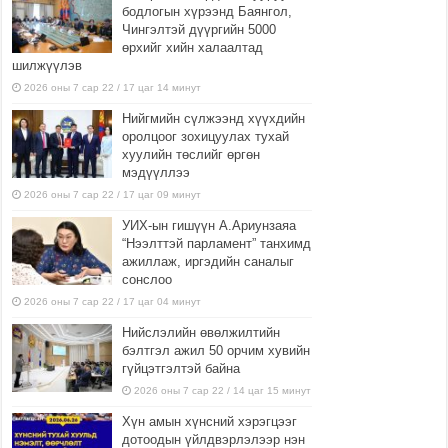
бодлогын хүрээнд Баянгол,
Чингэлтэй дүүргийн 5000
өрхийг хийн халаалтад
шилжүүлэв
2026 оны 7 сар 22 / 17 цаг 14 минут
Нийгмийн сүлжээнд хүүхдийн
оролцоог зохицуулах тухай
хуулийн төслийг өргөн
мэдүүллээ
2026 оны 7 сар 22 / 17 цаг 09 минут
УИХ-ын гишүүн А.Ариунзаяа
“Нээлттэй парламент” танхимд
ажиллаж, иргэдийн саналыг
сонслоо
2026 оны 7 сар 22 / 17 цаг 04 минут
Нийслэлийн өвөлжилтийн
бэлтгэл ажил 50 орчим хувийн
гүйцэтгэлтэй байна
2026 оны 7 сар 22 / 14 цаг 15 минут
Хүн амын хүнсний хэрэгцээг
дотоодын үйлдвэрлэлээр нэн