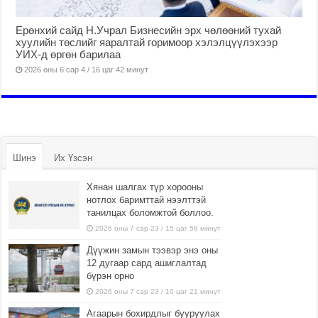
Ерөнхий сайд Н.Учрал Бизнесийн эрх чөлөөний тухай
хуулийн төслийг яаралтай горимоор хэлэлцүүлэхээр
УИХ-д өргөн барилаа
2026 оны 6 сар 4 / 16 цаг 42 минут
Шинэ
Их Үзсэн
Хянан шалгах түр хорооны
нотлох баримттай нээлттэй
танилцах боломжтой боллоо.
2026 оны 7 сар 23 / 15 цаг 58 минут
Дүүжин замын тээвэр энэ оны
12 дугаар сард ашиглалтад
бүрэн орно
2026 оны 7 сар 23 / 10 цаг 21 минут
Агаарын бохирдлыг бууруулах