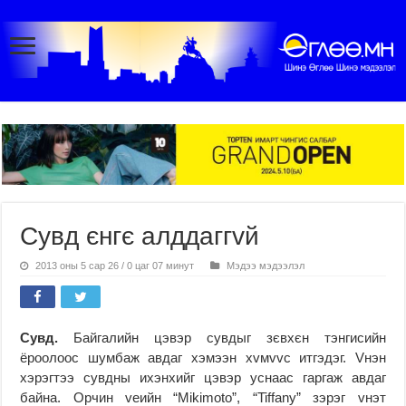
Сувд єнгє алддаггvй
2013 оны 5 сар 26 / 0 цаг 07 минут
Мэдээ мэдээлэл
Сувд.
Байгалийн цэвэр сувдыг зєвхєн тэнгисийн
ёроолоос шумбаж авдаг хэмээн хvмvvс итгэдэг. Vнэн
хэрэгтээ сувдны ихэнхийг цэвэр уснаас гаргаж авдаг
байна. Орчин vеийн “Mikimoto”, “Tiffany” зэрэг vнэт