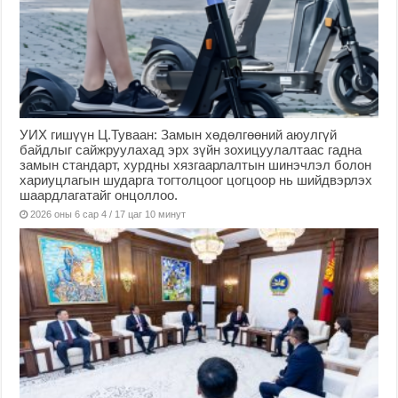
УИХ гишүүн Ц.Туваан: Замын хөдөлгөөний аюулгүй
байдлыг сайжруулахад эрх зүйн зохицуулалтаас гадна
замын стандарт, хурдны хязгаарлалтын шинэчлэл болон
хариуцлагын шударга тогтолцоог цогцоор нь шийдвэрлэх
шаардлагатайг онцоллоо.
2026 оны 6 сар 4 / 17 цаг 10 минут