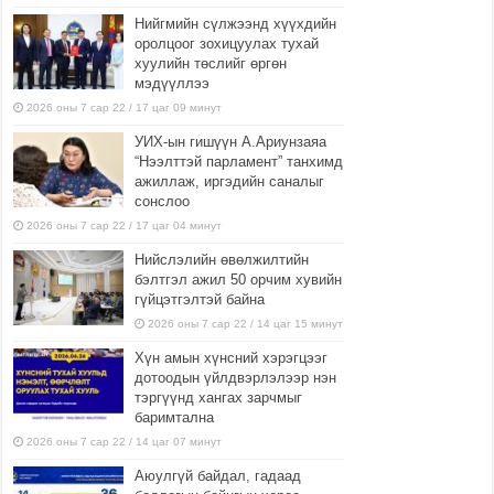
Нийгмийн сүлжээнд хүүхдийн
оролцоог зохицуулах тухай
хуулийн төслийг өргөн
мэдүүллээ
2026 оны 7 сар 22 / 17 цаг 09 минут
УИХ-ын гишүүн А.Ариунзаяа
“Нээлттэй парламент” танхимд
ажиллаж, иргэдийн саналыг
сонслоо
2026 оны 7 сар 22 / 17 цаг 04 минут
Нийслэлийн өвөлжилтийн
бэлтгэл ажил 50 орчим хувийн
гүйцэтгэлтэй байна
2026 оны 7 сар 22 / 14 цаг 15 минут
Хүн амын хүнсний хэрэгцээг
дотоодын үйлдвэрлэлээр нэн
тэргүүнд хангах зарчмыг
баримтална
2026 оны 7 сар 22 / 14 цаг 07 минут
Аюулгүй байдал, гадаад