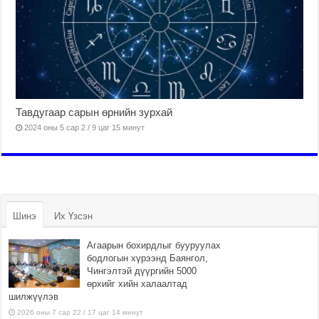
Тавдугаар сарын өрнийн зурхай
2024 оны 5 сар 2 / 9 цаг 15 минут
Шинэ
Их Үзсэн
Агаарын бохирдлыг бууруулах
бодлогын хүрээнд Баянгол,
Чингэлтэй дүүргийн 5000
өрхийг хийн халаалтад
шилжүүлэв
2026 оны 7 сар 22 / 17 цаг 14 минут