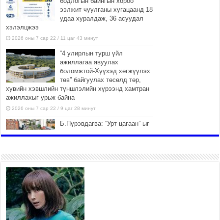
бодлогын байнгын хороо
ээлжит чуулганы хугацаанд 18
удаа хуралдаж, 36 асуудал
хэлэлцжээ
2026 оны 7 сар 22 / 11 цаг 43 минут
“4 улирлын турш үйл
ажиллагаа явуулах
боломжтой-Хүүхэд хөгжүүлэх
төв” байгуулах төсөлд төр,
хувийн хэвшлийн түншлэлийн хүрээнд хамтран
ажиллахыг урьж байна
2026 оны 7 сар 22 / 9 цаг 28 минут
Б.Пүрэвдагва: “Урт цагаан”-ыг
залуучууд чөлөөт цагаа
өнгөрүүлдэг, жуулчид зорьж
ирдэг цэг болгоно
2026 оны 7 сар 21 / 16 цаг 47 минут
Тусгай замын автобус /BRT/
төслийн удирдах хорооны
ээлжит хуралдаан боллоо
2026 оны 7 сар 21 / 16 цаг 43 минут
Ерөнхий сайд Н.Учрал БНХАУ-