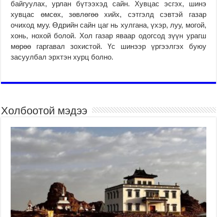
байгуулах, урлан бүтээхэд сайн. Хувцас эсгэх, шинэ
хувцас өмсөх, зөвлөгөө хийх, сэтгэлд сэвтэй газар
очиход муу. Өдрийн сайн цаг нь хулгана, үхэр, луу, могой,
хонь, нохой болой. Хол газар яваар одогсод зүүн урагш
мөрөө гаргавал зохистой. Үс шинээр үргээлгэх буюу
засуулбал эрхтэн хурц болно.
Холбоотой мэдээ