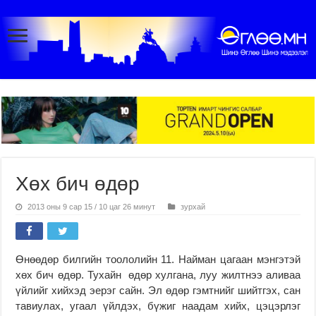
Хөх бич өдөр
2013 оны 9 сар 15 / 10 цаг 26 минут
зурхай
Өнөөдөр билгийн тоололийн 11. Найман цагаан мэнгэтэй
хөх бич өдөр. Тухайн өдөр хулгана, луу жилтнээ аливаа
үйлийг хийхэд эерэг сайн. Эл өдөр гэмтнийг шийтгэх, сан
тавиулах, угаал үйлдэх, бүжиг наадам хийх, цэцэрлэг