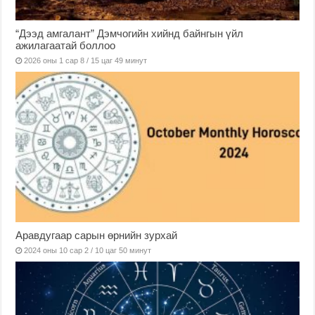
“Дээд амгалант” Дэмчогийн хийнд байнгын үйл
ажилагаатай боллоо
2026 оны 1 сар 8 / 15 цаг 49 минут
Аравдугаар сарын өрнийн зурхай
2024 оны 10 сар 2 / 10 цаг 50 минут