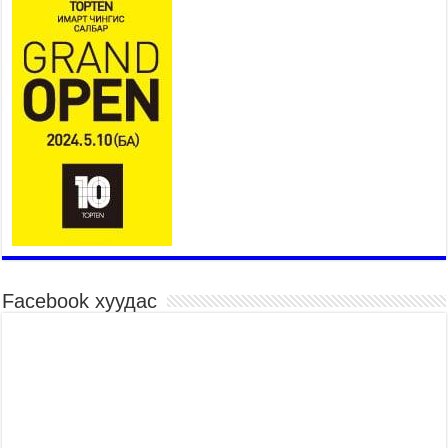
2026 оны 7 сар 15 / 11 цаг 07 минут
Үндэсний их сурын харваанд 850 харваач цэц
мэргэнээ сорьж байна
2026 оны 7 сар 15 / 11 цаг 03 минут
Төв цэнгэлдэхийн эргэн тойронд
2026 оны 7 сар 15 / 10 цаг 58 минут
Үндэсний их баяр наадмын шагайн харваа
насанд хүрэгчдийн багийн харваагаар
үргэлжилж байна
2026 оны 7 сар 15 / 10 цаг 52 минут
Үндэсний их баяр наадмын хүчит бөхийн
барилдаан эхэллээ
2026 оны 7 сар 15 / 10 цаг 46 минут
Facebook хуудас
Үндэсний хувцасны өдрийг тохиолдуулан
“Дээлтэй монгол наадам” боллоо
2026 оны 7 сар 15 / 10 цаг 41 минут
МОНГОЛ УЛСЫН ЕРӨНХИЙ САЙД Н.УЧРАЛ
БАЯР НААДМЫН НЭЭЛТЭД ОРОЛЦОЖ,
НААДАМЧИН ОЛОНД МЭНДЧИЛГЭЭ
ДЭВШҮҮЛЭВ