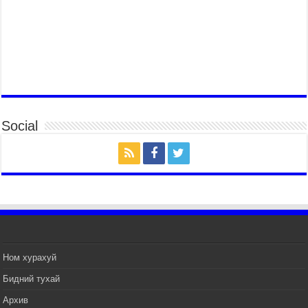
2026 оны 7 сар 14 / 17 цаг 56 минут
МОНГОЛ УЛСЫН ЕРӨНХИЙ САЙД Н.УЧРАЛ
БҮГД НАЙРАМДАХ СОЛОНГОС УЛСЫН
ЕРӨНХИЙЛӨГЧ И ЖЭ МЁН-Д БАРААЛХАВ
2026 оны 7 сар 14 / 17 цаг 51 минут
ТӨРИЙН ДАЛБААНЫ ӨДӨРТ ЗОРИУЛСАН
ЦЭРГИЙН ЁСЛОЛЫН ЖАГСААЛ БОЛЛОО
Social
2026 оны 7 сар 14 / 17 цаг 47 минут
Өв соёлоо тээж яваа уяачдын галаар УИХ-ын
дарга С.Бямбацогт зочлон баяр хүргэв
2026 оны 7 сар 14 / 17 цаг 40 минут
УИХ-ын дарга С.Бямбацогт Үндэсний их баяр
наадмын нээлтэд оролцон, сурын талбай,
шагайн асарт зочиллоо
2026 оны 7 сар 14 / 17 цаг 26 минут
Монгол Улсын Их Хурлын дарга С.Бямбацогт
Ном хурахуй
баяр наадмын мэндчилгээ дэвшүүлэв
Бидний тухай
2026 оны 7 сар 14 / 17 цаг 09 минут
Архив
УИХ-ын дарга С.Бямбацогт БНХАУ-аас Монгол