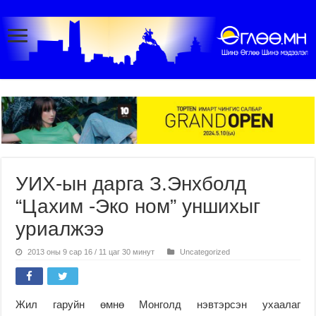
УИХ-ын дарга З.Энхболд
“Цахим -Эко ном” уншихыг
уриалжээ
2013 оны 9 сар 16 / 11 цаг 30 минут
Uncategorized
Жил гаруйн өмнө Монголд нэвтэрсэн ухаалаг