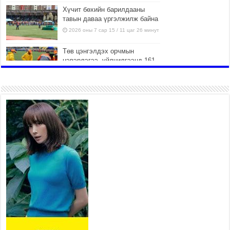
Хүчит бөхийн барилдааны
тавын даваа үргэлжилж байна
2026 оны 7 сар 15 / 11 цаг 26 минут
Төв цэнгэлдэх орчмын
цэвэрлэгээ, үйлчилгээнд 161
ажилтан, 27 техниктэй
ажиллаж байна
2026 оны 7 сар 15 / 11 цаг 22 минут
Наадмын амралтын өдрүүдэд
нийслэлийн эрүүл мэндийн
байгууллагууд дараах
хуваарийн дагуу ажиллана
2026 оны 7 сар 15 / 11 цаг 18 минут
Үндэсний их баяр наадам
эхэллээ
2026 оны 7 сар 15 / 11 цаг 14 минут
Үер усны аюулаас сэргийлж, нийслэлийн Онцгой
байдлын газрын 162 алба хаагч үүрэг гүйцэтгэж
байна