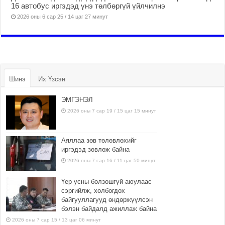
16 автобус иргэдэд үнэ төлбөргүй үйлчилнэ
2026 оны 6 сар 25 / 14 цаг 27 минут
Шинэ
Их Үзсэн
ЭМГЭНЭЛ
2026 оны 7 сар 19 / 15 цаг 15 минут
Аяллаа зөв төлөвлөхийг
иргэдэд зөвлөж байна
2026 оны 7 сар 16 / 11 цаг 50 минут
Үер усны болзошгүй аюулаас
сэргийлж, холбогдох
байгууллагууд өндөржүүлсэн
бэлэн байдалд ажиллаж байна
2026 оны 7 сар 15 / 13 цаг 06 минут