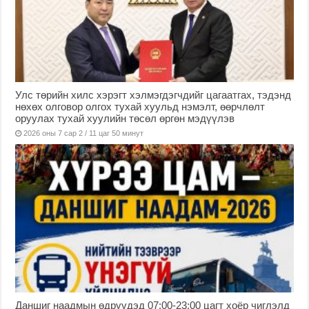
Улс төрийн хилс хэрэгт хэлмэгдэгчдийг цагаатгах, тэдэнд
нөхөх олговор олгох тухай хуульд нэмэлт, өөрчлөлт
оруулах тухай хуулийн төсөл өргөн мэдүүлэв
2026 оны 7 сар 2 / 11 цаг 50 минут
Даншиг наадмын өдрүүдэд 07:00-23:00 цагт хоёр чиглэлд