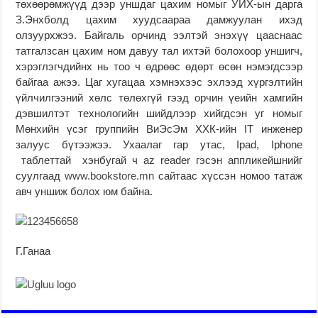
төхөөрөмжүүд дээр уншдаг цахим номыг УИХ-ын дарга
З.Энхболд цахим хуудсаараа дамжуулан ихэд
олзуурхжээ. Байгаль орчинд ээлтэй энэхүү цааснаас
татгалзсан цахим ном давуу тал ихтэй болохоор уншигч,
хэрэглэгчдийнх нь тоо ч өдрөөс өдөрт өсөн нэмэгдсээр
байгаа ажээ. Цаг хугацаа хэмнэхээс эхлээд хүргэлтийн
үйлчилгээний хөлс төлөхгүй гээд орчин үеийн хамгийн
дэвшилтэт технологийн шийдлээр хийгдсэн уг номыг
Мөнхийн үсэг группийн ВиЭсЭм ХХК-ийн IT инженер
залуус бүтээжээ. Ухаалаг гар утас, Ipad, Iphone
таблеттай хэнбугай ч az reader гэсэн аппликейшнийг
суулгаад
www.bookstore.mn
сайтаас хүссэн номоо татаж
авч уншиж болох юм байна.
Г.Ганаа