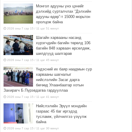
Монгол адууны үнэ цэнийг
дэлхийд сурталчлах “Дэлхийн
адууны өдөр”-т 15000 морьтон
оролцож байна
2026 оны 7 сар 15 / 11 цаг 51 минут
Шагайн харвааны насанд
хүрэгчдийн багийн төрөлд 106
багийн 848 харваач өрсөлдөж,
шилдгүүд шалгарав
2026 оны 7 сар 15 / 11 цаг 45 минут
Үндэсний их баяр наадмын сур
харвааны шагналыг
нийслэлийн Засаг дарга
бөгөөд Улаанбаатар хотын
Захирагч Б.Пүрэвдагва гардууллаа
2026 оны 7 сар 15 / 11 цаг 41 минут
Нийслэлийн Эрүүл мэндийн
газраас 45 баг иргэдэд
тусламж, үйлчилгээ үзүүлж
байна
2026 оны 7 сар 15 / 11 цаг 30 минут