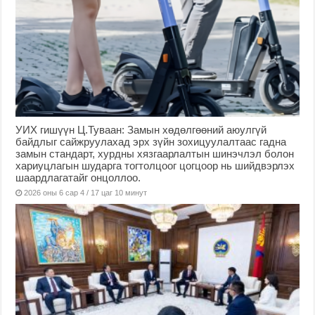
УИХ гишүүн Ц.Туваан: Замын хөдөлгөөний аюулгүй
байдлыг сайжруулахад эрх зүйн зохицуулалтаас гадна
замын стандарт, хурдны хязгаарлалтын шинэчлэл болон
хариуцлагын шударга тогтолцоог цогцоор нь шийдвэрлэх
шаардлагатайг онцоллоо.
2026 оны 6 сар 4 / 17 цаг 10 минут