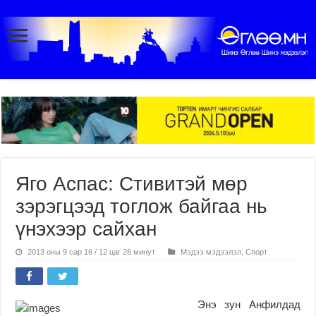
Яго Аспас: Стивитэй мөр
зэрэгцээд тоглож байгаа нь
үнэхээр сайхан
2013 оны 9 сар 16 / 12 цаг 26 минут
Мэдээ мэдээлэл
,
Спорт
Энэ зун Анфилдад