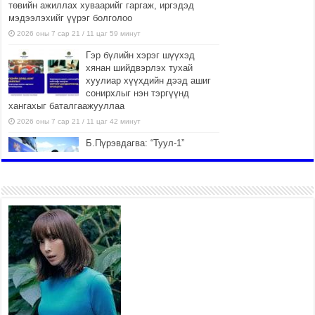
төвийн ажиллах хуваарийг гаргаж, иргэдэд
мэдээлэхийг үүрэг болголоо
2026 оны 7 сар 21 / 11 цаг 59 минут
Гэр бүлийн хэрэг шүүхэд
хянан шийдвэрлэх тухай
хуулиар хүүхдийн дээд ашиг
сонирхлыг нэн тэргүүнд
хангахыг баталгаажууллаа
2026 оны 7 сар 21 / 11 цаг 42 минут
Б.Пүрэвдагва: “Туул-1”
коллекторыг ашиглалтад
оруулж байж бид гэр
хорооллыг барилгажуулна
2026 оны 7 сар 21 / 10 цаг 15 минут
НИЙСЛЭЛ, АЙМГИЙН
УДИРДЛАГУУДЫН АЖЛЫГ
ХҮНД СУРТЛЫГ БУУРУУЛЖ,
ИРГЭД, АЖ АХУЙН НЭГЖИЙН
АЧААГ ХЭРХЭН ХӨНГӨЛСНӨӨР ДҮГНЭНЭ
2026 оны 7 сар 21 / 10 цаг 09 минут
Байнгын хорооны дарга