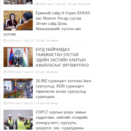
2026 оны 7 сар 21 / 16 цаг 43 минут
Ерөнхий сайд Н.Учрал БНХАУ-
аас Монгол Улсад суугаа
Элчин сайд Шэнь
Миньжюанийг хүлээн авч
уулзав
2026 оны 7 сар 21 / 16 цаг 39 минут
БҮГД НАЙРАМДАХ
ТАЖИКИСТАН УЛСТАЙ
ЭДИЙН ЗАСГИЙН ХАМТЫН
АЖИЛЛАГААГ ӨРГӨЖҮҮЛНЭ
2026 оны 7 сар 21 / 16 цаг 34 минут
26,992 суралцагч хотхоны бага
сургуульд, 8100 суралцагч
төрөлжсөн ахлах сургуульд
суралцана
2026 оны 7 сар 21 / 13 цаг 43 минут
COP17 хурлын үеэрх замын
хөдөлгөөн, нийтийн тээврийн
зохицуулалт, сургууль,
цэцэрлэг, зах, худалдааны