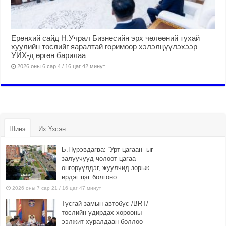
Ерөнхий сайд Н.Учрал Бизнесийн эрх чөлөөний тухай
хуулийн төслийг яаралтай горимоор хэлэлцүүлэхээр
УИХ-д өргөн барилаа
2026 оны 6 сар 4 / 16 цаг 42 минут
Шинэ
Их Үзсэн
Б.Пүрэвдагва: “Урт цагаан”-ыг
залуучууд чөлөөт цагаа
өнгөрүүлдэг, жуулчид зорьж
ирдэг цэг болгоно
2026 оны 7 сар 21 / 16 цаг 47 минут
Тусгай замын автобус /BRT/
төслийн удирдах хорооны
ээлжит хуралдаан боллоо