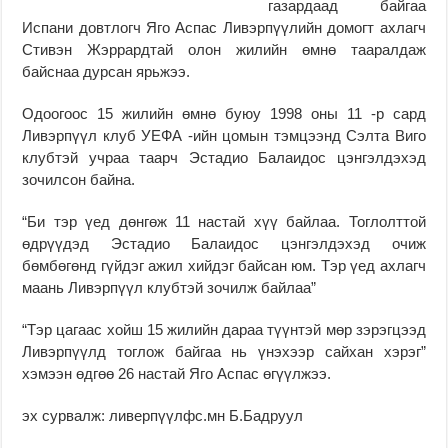
газардаад байгаа
Испани довтлогч Яго Аспас Ливэрпүүлийн домогт ахлагч
Стивэн Жэррардтай олон жилийн өмнө тааралдаж
байснаа дурсан ярьжээ.
Одоогоос 15 жилийн өмнө буюу 1998 оны 11 -р сард
Ливэрпүүл клуб УЕФА -ийн цомын тэмцээнд Сэлта Виго
клубтэй учраа таарч Эстадио Балаидос цэнгэлдэхэд
зочилсон байна.
“Би тэр үед дөнгөж 11 настай хүү байлаа. Тоглолттой
өдрүүдэд Эстадио Балаидос цэнгэлдэхэд очиж
бөмбөгөнд гүйдэг ажил хийдэг байсан юм. Тэр үед ахлагч
маань Ливэрпүүл клубтэй зочилж байлаа”
“Тэр цагаас хойш 15 жилийн дараа түүнтэй мөр зэрэгцээд
Ливэрпүүлд тоглож байгаа нь үнэхээр сайхан хэрэг”
хэмээн өдгөө 26 настай Яго Аспас өгүүлжээ.
эх сурвалж: ливерпүүлфс.мн Б.Бадруул