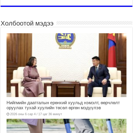
Холбоотой мэдээ
Нийгмийн даатгалын ерөнхий хуульд нэмэлт, өөрчлөлт
оруулах тухай хуулийн төсөл өргөн мэдүүлэв
2026 оны 6 сар 4 / 17 цаг 36 минут