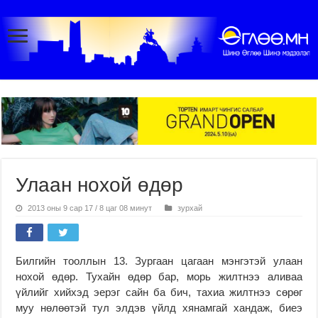
Улаан нохой өдөр
2013 оны 9 сар 17 / 8 цаг 08 минут
зурхай
Билгийн тооллын 13. Зургаан цагаан мэнгэтэй улаан
нохой өдөр. Тухайн өдөр бар, морь жилтнээ аливаа
үйлийг хийхэд эерэг сайн ба бич, тахиа жилтнээ сөрөг
муу нөлөөтэй тул элдэв үйлд хянамгай хандаж, биеэ