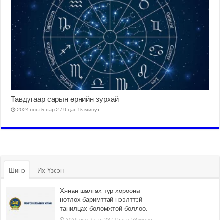
Тавдугаар сарын өрнийн зурхай
2024 оны 5 сар 2 / 9 цаг 15 минут
Шинэ
Их Үзсэн
Хянан шалгах түр хорооны
нотлох баримттай нээлттэй
танилцах боломжтой боллоо.
2026 оны 7 сар 23 / 15 цаг 58 минут