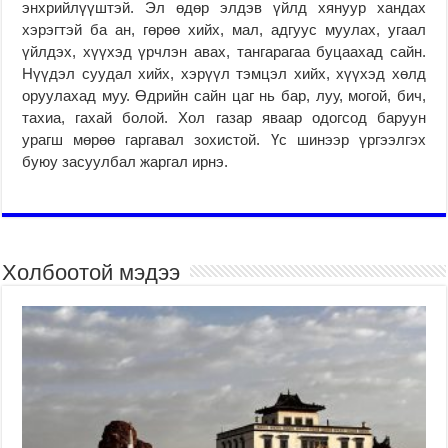
энхрийлүүштэй. Эл өдөр элдэв үйлд хянуур хандах
хэрэгтэй ба ан, гөрөө хийх, мал, адгуус муулах, угаал
үйлдэх, хүүхэд үрчлэн авах, тангарагаа буцаахад сайн.
Нүүдэл суудал хийх, хэрүүл тэмцэл хийх, хүүхэд хөлд
оруулахад муу. Өдрийн сайн цаг нь бар, луу, могой, бич,
тахиа, гахай болой. Хол газар яваар одогсод баруун
урагш мөрөө гаргавал зохистой. Үс шинээр үргээлгэх
буюу засуулбал жаргал ирнэ.
Холбоотой мэдээ