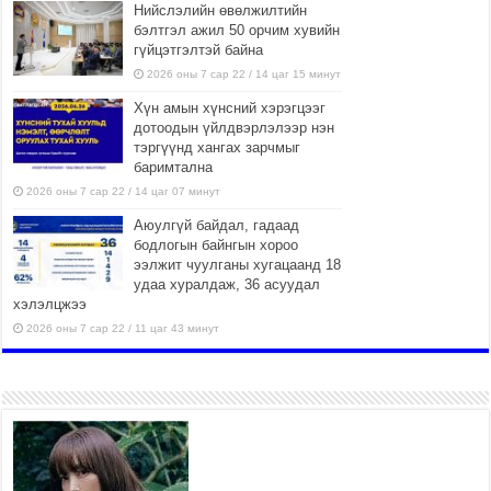
Нийслэлийн өвөлжилтийн
бэлтгэл ажил 50 орчим хувийн
гүйцэтгэлтэй байна
2026 оны 7 сар 22 / 14 цаг 15 минут
Хүн амын хүнсний хэрэгцээг
дотоодын үйлдвэрлэлээр нэн
тэргүүнд хангах зарчмыг
баримтална
2026 оны 7 сар 22 / 14 цаг 07 минут
Аюулгүй байдал, гадаад
бодлогын байнгын хороо
ээлжит чуулганы хугацаанд 18
удаа хуралдаж, 36 асуудал
хэлэлцжээ
2026 оны 7 сар 22 / 11 цаг 43 минут
“4 улирлын турш үйл
ажиллагаа явуулах
боломжтой-Хүүхэд хөгжүүлэх
төв” байгуулах төсөлд төр,
хувийн хэвшлийн түншлэлийн хүрээнд хамтран
ажиллахыг урьж байна
2026 оны 7 сар 22 / 9 цаг 28 минут