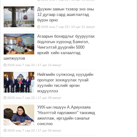
Дүүжин замын тээвэр энэ оны
12 дугаар сард ашиглалтад
бүрэн орно
2026 оны 7 сар 23 / 10 цаг 21 минут
Агаарын бохирдлыг бууруулах
бодлогын хүрээнд Баянгол,
Чингэлтэй дүүргийн 5000
өрхийг хийн халаалтад
шилжүүлэв
2026 оны 7 сар 22 / 17 цаг 14 минут
Нийгмийн сүлжээнд хүүхдийн
оролцоог зохицуулах тухай
хуулийн төслийг өргөн
мэдүүллээ
2026 оны 7 сар 22 / 17 цаг 09 минут
УИХ-ын гишүүн А.Ариунзаяа
“Нээлттэй парламент” танхимд
ажиллаж, иргэдийн саналыг
сонслоо
2026 оны 7 сар 22 / 17 цаг 04 минут