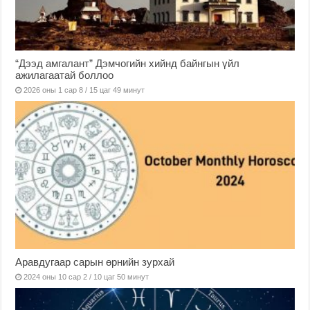
“Дээд амгалант” Дэмчогийн хийнд байнгын үйл
ажилагаатай боллоо
2026 оны 1 сар 8 / 15 цаг 49 минут
Аравдугаар сарын өрнийн зурхай
2024 оны 10 сар 2 / 10 цаг 50 минут