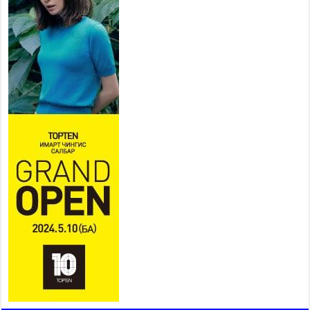
Б.Пүрэвдагва: “Урт цагаан”-ыг
залуучууд чөлөөт цагаа
өнгөрүүлдэг, жуулчид зорьж
ирдэг цэг болгоно
2026 оны 7 сар 21 / 16 цаг 47 минут
Тусгай замын автобус /BRT/ төслийн удирдах
хорооны ээлжит хуралдаан боллоо
2026 оны 7 сар 21 / 16 цаг 43 минут
Ерөнхий сайд Н.Учрал БНХАУ-аас Монгол Улсад
суугаа Элчин сайд Шэнь Миньжюанийг хүлээн
авч уулзав
2026 оны 7 сар 21 / 16 цаг 39 минут
БҮГД НАЙРАМДАХ ТАЖИКИСТАН УЛСТАЙ
ЭДИЙН ЗАСГИЙН ХАМТЫН АЖИЛЛАГААГ
ӨРГӨЖҮҮЛНЭ
2026 оны 7 сар 21 / 16 цаг 34 минут
26,992 суралцагч хотхоны бага сургуульд, 8100
суралцагч төрөлжсөн ахлах сургуульд
суралцана
2026 оны 7 сар 21 / 13 цаг 43 минут