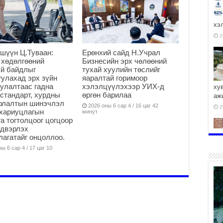
хэ
2
шүүн Ц.Туваан:
Ерөнхий сайд Н.Учрал
 хөдөлгөөний
Бизнесийн эрх чөлөөний
й байдлыг
тухай хуулийн төслийг
улахад эрх зүйн
яаралтай горимоор
улалтаас гадна
хэлэлцүүлэхээр УИХ-д
ху
стандарт, хурдны
өргөн барилаа
аж
арлалтын шинэчлэл
2026 оны 6 сар 4 / 16 цаг 42
2
хариуцлагын
минут
а тогтолцоог цогцоор
йдвэрлэх
агатайг онцоллоо.
ы 6 сар 4 / 17 цаг 10
2