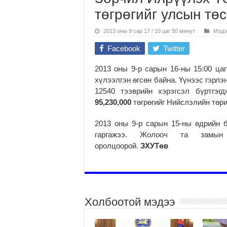
төгрөгийг улсын тө
2013 оны 9 сар 17 / 10 цаг 50 минут
Мэдэ
Facebook
Twitter
2013 оны 9-р сарын 16-ны 15:00 ца
хүлээлгэн өгсөн байна. Үүнээс гэрл
12540 тээврийн хэрэгсэл бүртгэг
9
5,230,000
төгрөгийг Нийслэлийн төр
2013 оны 9-р сарын 15-ны өдрийн 
гаргажээ. Жолооч та замын 
оролцоорой.
ЗХУТөв
Холбоотой мэдээ