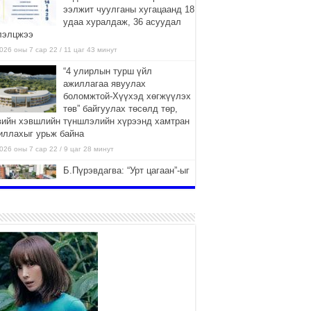
ээлжит чуулганы хугацаанд 18
удаа хуралдаж, 36 асуудал
лэлцжээ
026 оны 7 сар 22 / 11 цаг 43 минут
“4 улирлын турш үйл
ажиллагаа явуулах
боломжтой-Хүүхэд хөгжүүлэх
төв” байгуулах төсөлд төр,
вийн хэвшлийн түншлэлийн хүрээнд хамтран
иллахыг урьж байна
026 оны 7 сар 22 / 9 цаг 28 минут
Б.Пүрэвдагва: “Урт цагаан”-ыг
залуучууд чөлөөт цагаа
өнгөрүүлдэг, жуулчид зорьж
ирдэг цэг болгоно
026 оны 7 сар 21 / 16 цаг 47 минут
Тусгай замын автобус /BRT/
төслийн удирдах хорооны
ээлжит хуралдаан боллоо
2026 оны 7 сар 21 / 16 цаг 43 минут
Ерөнхий сайд Н.Учрал БНХАУ-