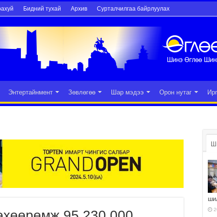
рахуй
Бидний тухай
Архив
Сурталчилгаа байрлуулах
Энтертайнмент
Зөвлөгөө
Шар мэдээ
Орон нутаг
Ир
Ш
ши
2
өхөөрөмж 95,230,000