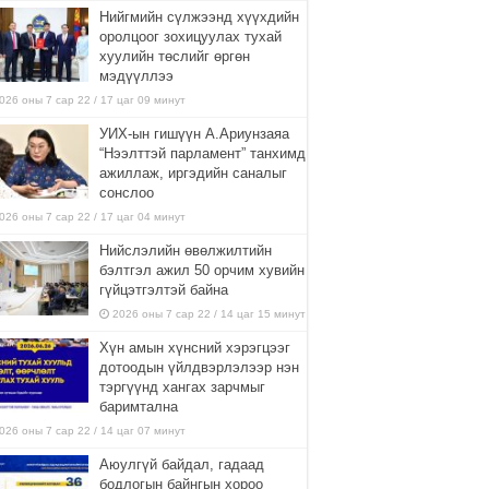
Нийгмийн сүлжээнд хүүхдийн
оролцоог зохицуулах тухай
хуулийн төслийг өргөн
мэдүүллээ
026 оны 7 сар 22 / 17 цаг 09 минут
УИХ-ын гишүүн А.Ариунзаяа
“Нээлттэй парламент” танхимд
ажиллаж, иргэдийн саналыг
сонслоо
026 оны 7 сар 22 / 17 цаг 04 минут
Нийслэлийн өвөлжилтийн
бэлтгэл ажил 50 орчим хувийн
гүйцэтгэлтэй байна
2026 оны 7 сар 22 / 14 цаг 15 минут
Хүн амын хүнсний хэрэгцээг
дотоодын үйлдвэрлэлээр нэн
тэргүүнд хангах зарчмыг
баримтална
026 оны 7 сар 22 / 14 цаг 07 минут
Аюулгүй байдал, гадаад
бодлогын байнгын хороо