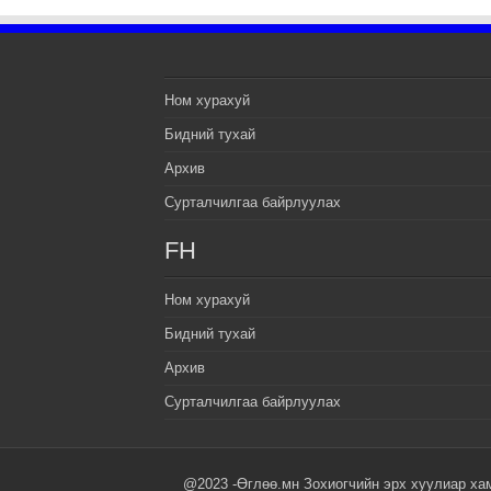
Ном хурахуй
Бидний тухай
Архив
Сурталчилгаа байрлуулах
FH
Ном хурахуй
Бидний тухай
Архив
Сурталчилгаа байрлуулах
@2023 -Өглөө.мн Зохиогчийн эрх хуулиар ха