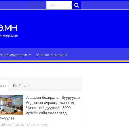
гэний мэдээлэл
Монгол бахархал
инэ
Их Үзсэн
Агаарын бохирдлыг бууруулах
бодлогын хүрээнд Баянгол,
Чингэлтэй дүүргийн 5000
өрхийг хийн халаалтад
лжүүлэв
026 оны 7 сар 22 / 17 цаг 14 минут