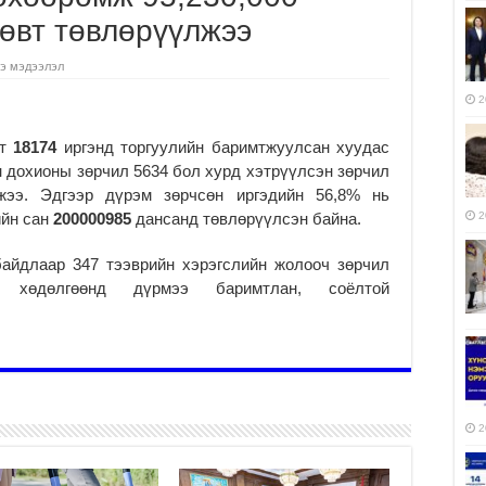
сөвт төвлөрүүлжээ
э мэдээлэл
2
гт
1
8174
иргэнд торгуулийн баримтжуулсан хуудас
эн дохионы зөрчил 5634 бол хурд хэтрүүлсэн зөрчил
джээ. Эдгээр дүрэм зөрчсөн иргэдийн 56,8% нь
ийн сан
200000985
дансанд төвлөрүүлсэн байна.
2
байдлаар 347 тээврийн хэрэгслийн жолооч зөрчил
хөдөлгөөнд дүрмээ баримтлан, соёлтой
2