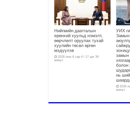
Нийгмийн даатгалын
УИХ ги
ерөнхий хуульд нэмэлт,
Замын
өөрчлөлт оруулах тухай
аюулгү
хуулийн төсөл өргөн
сайжру
мэдүүлэв
зохицу
замын 
2026 оны 6 сар 4 / 17 цаг 36
хязга
минут
болон 
шударг
нь ши
шаардл
2026 он
минут