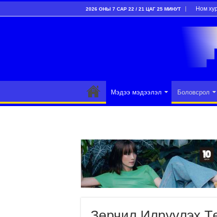
Ном ху
2026 ОНЫ 7 САР 22 / 21 ЦАГ 25 МИНУТ
Мэдээ мэдээлэл
Боловсрол
Зөрчил Илрүүлэх Т