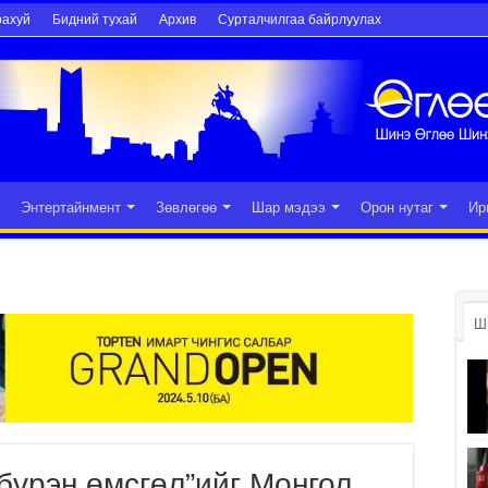
рахуй
Бидний тухай
Архив
Сурталчилгаа байрлуулах
Энтертайнмент
Зөвлөгөө
Шар мэдээ
Орон нутаг
Ир
Ш
бүрэн өмсгөл”ийг Монгол