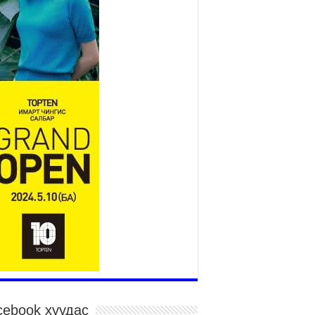
Үндэсний их баяр наадам
эхэллээ
2026 оны 7 сар 15 / 11 цаг 14 минут
р усны аюулаас сэргийлж, нийслэлийн Онцгой
йдлын газрын 162 алба хаагч үүрэг гүйцэтгэж
йна
026 оны 7 сар 15 / 11 цаг 07 минут
дэсний их сурын харваанд 850 харваач цэц
ргэнээ сорьж байна
026 оны 7 сар 15 / 11 цаг 03 минут
в цэнгэлдэхийн эргэн тойронд
026 оны 7 сар 15 / 10 цаг 58 минут
дэсний их баяр наадмын шагайн харваа
санд хүрэгчдийн багийн харваагаар
гэлжилж байна
026 оны 7 сар 15 / 10 цаг 52 минут
дэсний их баяр наадмын хүчит бөхийн
рилдаан эхэллээ
026 оны 7 сар 15 / 10 цаг 46 минут
cebook хуудас