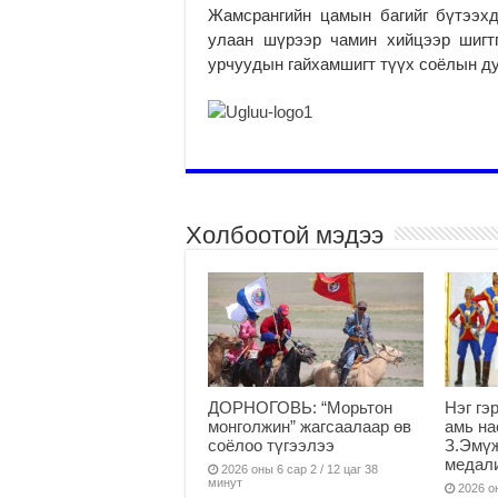
Жамсрангийн цамын багийг бүтээхд
улаан шүрээр чамин хийцээр шигт
урчуудын гайхамшигт түүх соёлын ду
Холбоотой мэдээ
ДОРНОГОВЬ: “Морьтон
Нэг гэ
монголжин” жагсаалаар өв
амь на
соёлоо түгээлээ
З.Эмүж
медал
2026 оны 6 сар 2 / 12 цаг 38
минут
2026 он