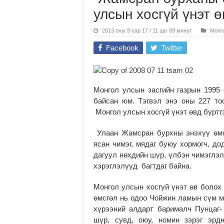
улсын хосгүй үнэт 
2013 оны 9 сар 17 / 11 цаг 09 минут
Монг
Facebook
Twitter
Монгол улсын засгийн газрын 1995 
байсан юм. Тэгвэл энэ оны 227 то
Монгол улсын хосгүй үнэт өвд бүртг
Улаан Жамсран бурхны энэхүү өмсг
ясан чимэг, мядаг буюу хормогч, д
дагуул нөхдийн шүр, үлбэн чимэглэл
хэрэглэлүүд багтдаг байна.
Монгол улсын хосгүй үнэт өв болох
өмсгөл нь одоо Чойжин ламын сүм му
хүрээний алдарт барималч Пунцаг-
шүр, сувд, оюу, номин зэрэг эрд