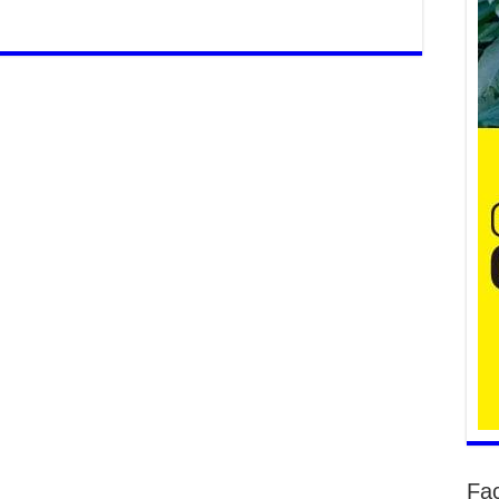
Үе
ба
ба
2
Үн
мэ
2
Тө
2
Үн
на
үр
2
Үн
ба
2
Fa