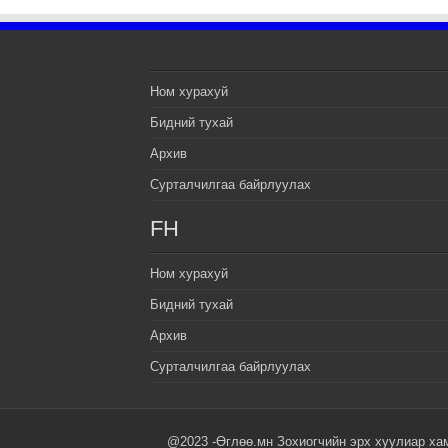
Ном хурахуй
Бидний тухай
Архив
Сурталчилгаа байрлуулах
FH
Ном хурахуй
Бидний тухай
Архив
Сурталчилгаа байрлуулах
@2023 -Өглөө.мн Зохиогчийн эрх хуулиар ха