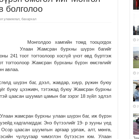
өв болголоо
ол уламжлал, бахархал
2
Монголдоо хамгийн томд тооцогдох
Улаан Жамсран бурхны шүрэн багийг
оны 241 тоот тогтоолоор хосгүй үнэт өвд бүртгэж
от тогтоолоор Жамсран бурханы бүрэн өмсгөлийг
эн авлаа.
2
өлд шүрэн баг, дээл, жавдар, хиур, рүжин буюу
одёг буюу цээживч, тэтэжад буюу Жамсран бурхны
тэй цаасан шуумал цамын баг зэрэг 18 зүйл эдлэл
2
 Улаан жамсран бурхны улаан шүрэн баг, иж бүрэн
зейд хадгалагддаг. Энэ бүтээлийг 19- р зууны үед
 Осор цаасан шуумлын аргаар урлаж, алт, мөнгө,
нэсийн чулуугаар чимэглэн бүтээсэн юм. Улаан
За