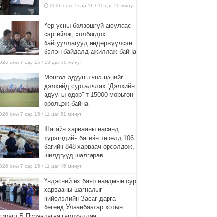
2026 оны 7 сар 16 / 11 цаг 50 минут
Үер усны болзошгүй аюулаас
сэргийлж, холбогдох
байгууллагууд өндөржүүлсэн
бэлэн байдалд ажиллаж байна
026 оны 7 сар 15 / 13 цаг 06 минут
Монгол адууны үнэ цэнийг
дэлхийд сурталчлах “Дэлхийн
адууны өдөр”-т 15000 морьтон
оролцож байна
026 оны 7 сар 15 / 11 цаг 51 минут
Шагайн харвааны насанд
хүрэгчдийн багийн төрөлд 106
багийн 848 харваач өрсөлдөж,
шилдгүүд шалгарав
026 оны 7 сар 15 / 11 цаг 45 минут
Үндэсний их баяр наадмын сур
харвааны шагналыг
нийслэлийн Засаг дарга
бөгөөд Улаанбаатар хотын
хирагч Б.Пүрэвдагва гардууллаа