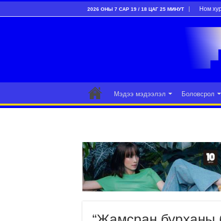
Ном ху
2026 ОНЫ 7 САР 19 / 18 ЦАГ 25 МИНУТ
Мэдээ мэдээлэл
Боловсрол
“Жамсран бурханы 