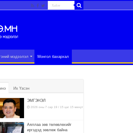
гэний мэдээлэл
Монгол бахархал
инэ
Их Үзсэн
ЭМГЭНЭЛ
2026 оны 7 сар 19 / 15 цаг 15 минут
Аяллаа зөв төлөвлөхийг
иргэдэд зөвлөж байна