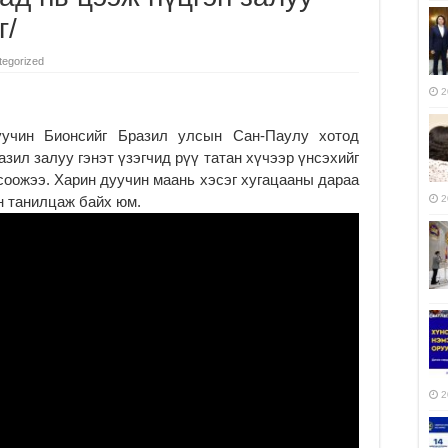
г/
tegorized
2
учин Бионсийг Бразил улсын Сан-Паулу хотод
зил залуу гэнэт үзэгчид рүү татан хүчээр үнсэхийг
соожээ. Харин дуучин маань хэсэг хугацааны дараа
ин танилцаж байх юм.
2
2