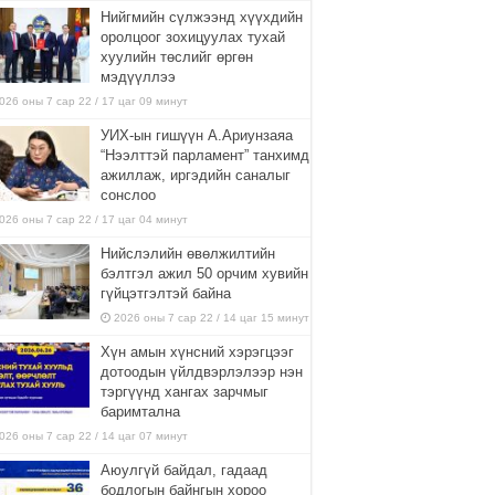
Нийгмийн сүлжээнд хүүхдийн
оролцоог зохицуулах тухай
хуулийн төслийг өргөн
мэдүүллээ
026 оны 7 сар 22 / 17 цаг 09 минут
УИХ-ын гишүүн А.Ариунзаяа
“Нээлттэй парламент” танхимд
ажиллаж, иргэдийн саналыг
сонслоо
026 оны 7 сар 22 / 17 цаг 04 минут
Нийслэлийн өвөлжилтийн
бэлтгэл ажил 50 орчим хувийн
гүйцэтгэлтэй байна
2026 оны 7 сар 22 / 14 цаг 15 минут
Хүн амын хүнсний хэрэгцээг
дотоодын үйлдвэрлэлээр нэн
тэргүүнд хангах зарчмыг
баримтална
026 оны 7 сар 22 / 14 цаг 07 минут
Аюулгүй байдал, гадаад
бодлогын байнгын хороо