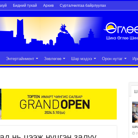
ахуй
Бидний тухай
Архив
Сурталчилгаа байрлуулах
Энтертайнмент
Зөвлөгөө
Шар мэдээ
Орон нутаг
Ир
Ш
ши
2
ад нь цээж нүцгэн залуу