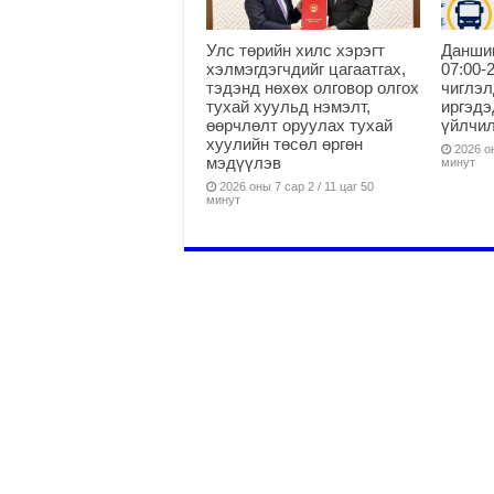
Улс төрийн хилс хэрэгт
Данши
хэлмэгдэгчдийг цагаатгах,
07:00-
тэдэнд нөхөх олговор олгох
чиглэл
тухай хуульд нэмэлт,
иргэдэ
өөрчлөлт оруулах тухай
үйлчи
хуулийн төсөл өргөн
2026 он
мэдүүлэв
минут
2026 оны 7 сар 2 / 11 цаг 50
минут