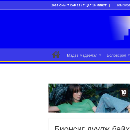
Ном хур
2026 ОНЫ 7 САР 23 / 7 ЦАГ 10 МИНУТ
Мэдээ мэдээлэл
Боловсрол
Бионсиг дуулж байх