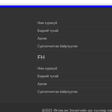
Ном хурахуй
Бидний тухай
Архив
Сурталчилгаа байрлуулах
FH
Ном хурахуй
Бидний тухай
Архив
Сурталчилгаа байрлуулах
@2023 -Өглөө.мн Зохиогчийн эрх хуулиар ха