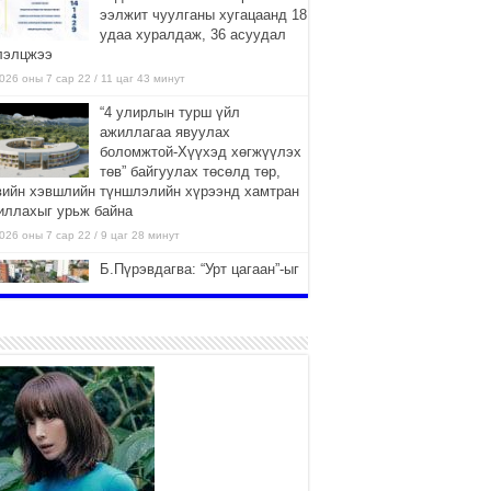
ээлжит чуулганы хугацаанд 18
удаа хуралдаж, 36 асуудал
лэлцжээ
026 оны 7 сар 22 / 11 цаг 43 минут
“4 улирлын турш үйл
ажиллагаа явуулах
боломжтой-Хүүхэд хөгжүүлэх
төв” байгуулах төсөлд төр,
вийн хэвшлийн түншлэлийн хүрээнд хамтран
иллахыг урьж байна
026 оны 7 сар 22 / 9 цаг 28 минут
Б.Пүрэвдагва: “Урт цагаан”-ыг
залуучууд чөлөөт цагаа
өнгөрүүлдэг, жуулчид зорьж
ирдэг цэг болгоно
026 оны 7 сар 21 / 16 цаг 47 минут
Тусгай замын автобус /BRT/
төслийн удирдах хорооны
ээлжит хуралдаан боллоо
2026 оны 7 сар 21 / 16 цаг 43 минут
Ерөнхий сайд Н.Учрал БНХАУ-