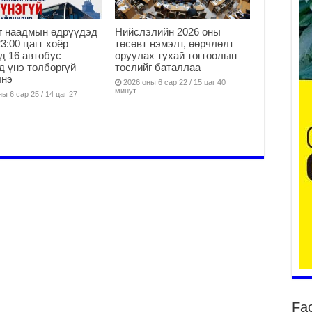
г наадмын өдрүүдэд
Нийслэлийн 2026 оны
23:00 цагт хоёр
төсөвт нэмэлт, өөрчлөлт
уу
д 16 автобус
оруулах тухай тогтоолын
2
д үнэ төлбөргүй
төслийг баталлаа
лнэ
БҮ
2026 оны 6 сар 22 / 15 цаг 40
минут
ЭД
ы 6 сар 25 / 14 цаг 27
ӨР
2
26
су
су
2
CO
тээ
ху
ир
2
Гэ
ту
Fa
нэ