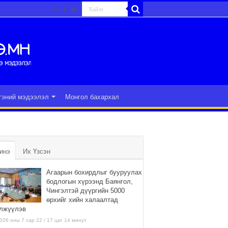
гэний мэдээлэл
Монгол бахархал
инэ
Их Үзсэн
Агаарын бохирдлыг бууруулах
бодлогын хүрээнд Баянгол,
Чингэлтэй дүүргийн 5000
өрхийг хийн халаалтад
лжүүлэв
026 оны 7 сар 22 / 17 цаг 14 минут