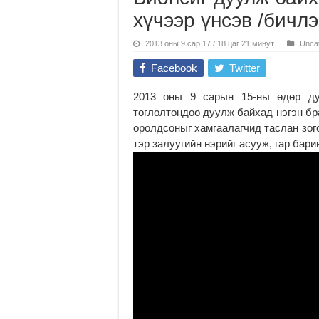
хүчээр үнсэв /бичлэ
2013 оны 9 сар 17 / 18 цаг 21 минут
Unca
Facebook
Twitter
2013 оны 9 сарын 15-ны өдөр ду
тоглолтондоо дуулж байхад нэгэн бра
оролдсоныг хамгаалагчид таслан зог
тэр залуугийн нэрийг асууж, гар бар