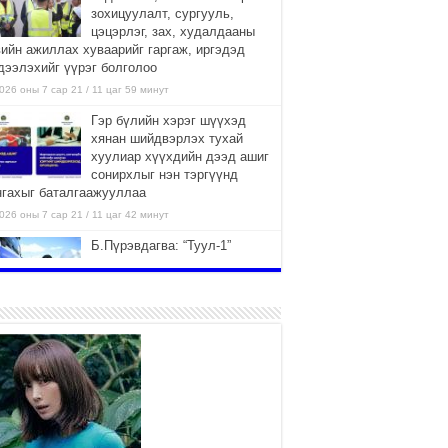
зохицуулалт, сургууль,
цэцэрлэг, зах, худалдааны
вийн ажиллах хуваарийг гаргаж, иргэдэд
дээлэхийг үүрэг болголоо
026 оны 7 сар 21 / 11 цаг 59 минут
Гэр бүлийн хэрэг шүүхэд
хянан шийдвэрлэх тухай
хуулиар хүүхдийн дээд ашиг
сонирхлыг нэн тэргүүнд
нгахыг баталгаажууллаа
026 оны 7 сар 21 / 11 цаг 42 минут
Б.Пүрэвдагва: “Туул-1”
коллекторыг ашиглалтад
оруулж байж бид гэр
хорооллыг барилгажуулна
026 оны 7 сар 21 / 10 цаг 15 минут
НИЙСЛЭЛ, АЙМГИЙН
УДИРДЛАГУУДЫН АЖЛЫГ
ХҮНД СУРТЛЫГ БУУРУУЛЖ,
ИРГЭД, АЖ АХУЙН НЭГЖИЙН
ААГ ХЭРХЭН ХӨНГӨЛСНӨӨР ДҮГНЭНЭ
026 оны 7 сар 21 / 10 цаг 09 минут