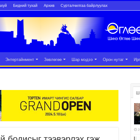
ахуй
Бидний тухай
Архив
Сурталчилгаа байрлуулах
Энтертайнмент
Зөвлөгөө
Шар мэдээ
Орон нутаг
Ир
Ш
2
ий бодисыг тээвэрлэх гэж