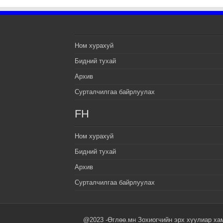
Ном хурахуй
Бидний тухай
Архив
Сурталчилгаа байрлуулах
FH
Ном хурахуй
Бидний тухай
Архив
Сурталчилгаа байрлуулах
@2023 -Өглөө.мн Зохиогчийн эрх хуулиар ха