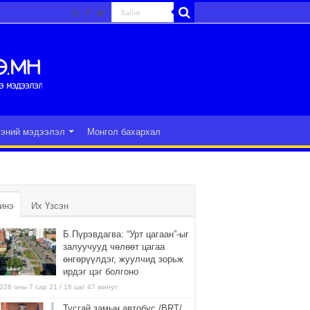
гэний мэдээлэл
Монгол бахархал
инэ
Их Үзсэн
Б.Пүрэвдагва: “Урт цагаан”-ыг
залуучууд чөлөөт цагаа
өнгөрүүлдэг, жуулчид зорьж
ирдэг цэг болгоно
026 оны 7 сар 21 / 16 цаг 47 минут
Тусгай замын автобус /BRT/