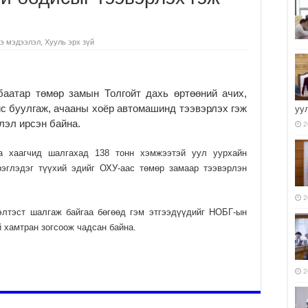
э мэдээлэл
,
Хууль эрх зүй
баатар төмөр замын Толгойт дахь өртөөний ачих,
ис буулгаж, ачааны хоёр автомашинд тээвэрлэх гэж
уу
лэл ирсэн байна.
2
а хаагчид шалгахад 138 тонн хэмжээтэй уул уурхайн
эглэдэг түүхий эдийг ОХУ-аас төмөр замаар тээвэрлэн
2
хэлтэст шалгаж байгаа бөгөөд гэм этгээдүүдийг НОБГ-ын
й хамтран зогсоож чадсан байна.
2