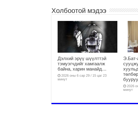
Холбоотой мэдээ
Дэлхий эрүү шүүлттэй
Э.Бат-
тэмуэгчдийг хамгаалж
сууцж
байна, харин манайд…
хуульд
төлбөр
2026 оны 6 сар 29 / 15 цаг 23
бууруу
минут
2026 он
минут