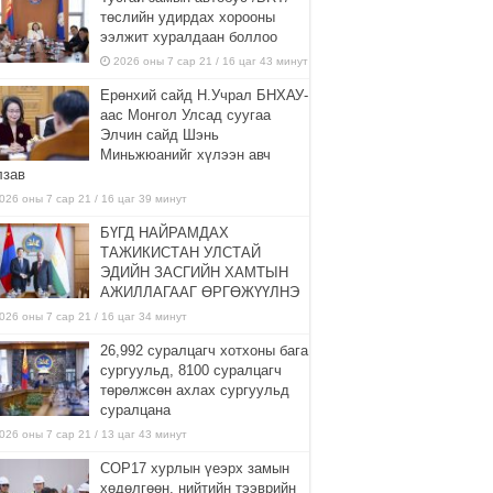
төслийн удирдах хорооны
ээлжит хуралдаан боллоо
2026 оны 7 сар 21 / 16 цаг 43 минут
Ерөнхий сайд Н.Учрал БНХАУ-
аас Монгол Улсад суугаа
Элчин сайд Шэнь
Миньжюанийг хүлээн авч
лзав
026 оны 7 сар 21 / 16 цаг 39 минут
БҮГД НАЙРАМДАХ
ТАЖИКИСТАН УЛСТАЙ
ЭДИЙН ЗАСГИЙН ХАМТЫН
АЖИЛЛАГААГ ӨРГӨЖҮҮЛНЭ
026 оны 7 сар 21 / 16 цаг 34 минут
26,992 суралцагч хотхоны бага
сургуульд, 8100 суралцагч
төрөлжсөн ахлах сургуульд
суралцана
026 оны 7 сар 21 / 13 цаг 43 минут
COP17 хурлын үеэрх замын
хөдөлгөөн, нийтийн тээврийн