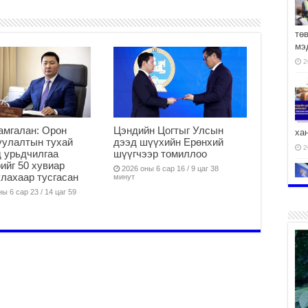
тө
мэ
2
амгалан: Орон
Цэндийн Цогтыг Улсын
ха
уулалтын тухай
дээд шүүхийн Ерөнхий
2
 урьдчилгаа
шүүгчээр томиллоо
ийг 50 хувиар
2026 оны 6 сар 16 / 9 цаг 38
лахаар тусгасан
минут
ы 6 сар 23 / 14 цаг 59
2
АЧ
2