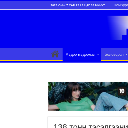
Ном хур
2026 ОНЫ 7 САР 22 / 3 ЦАГ 38 МИНУТ
Мэдээ мэдээлэл
Боловсрол
138 тонн тэсэлгээн