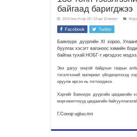
байгаад баригджээ
2013 оны 9 сар 18 / 13 цаг 10 минут
Мэдэ
Facebook
Twitter
Баянзүрх дүүргийн XI хороо, Улаан
буулгах хэсэгт вагоноос химийн бод
байгаа тухай НОБГ-т иргэдээс мэдээ
Энэ дагуу онцгой байдлын газрын алб
тэсэлгээний материал үйлдвэрлэхэд хэр
оруулж ирсэн нь тогтоогджээ.
Хэргийг Баянзүрх дүүргийн цагдаагийн 
мэргэжилтнүүд цагдаагийн байгууллагата
Г.Сонор ugluu.mn