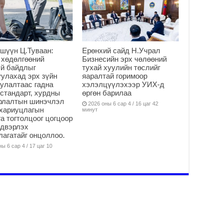
2
шүүн Ц.Туваан:
Ерөнхий сайд Н.Учрал
 хөдөлгөөний
Бизнесийн эрх чөлөөний
й байдлыг
тухай хуулийн төслийг
улахад эрх зүйн
яаралтай горимоор
улалтаас гадна
хэлэлцүүлэхээр УИХ-д
стандарт, хурдны
өргөн барилаа
арлалтын шинэчлэл
2026 оны 6 сар 4 / 16 цаг 42
хариуцлагын
минут
а тогтолцоог цогцоор
йдвэрлэх
агатайг онцоллоо.
ы 6 сар 4 / 17 цаг 10