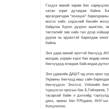
Гэхдээ манай зарим бөх хариуцлаг
хатан зориг дутагдаж байна. Б
өрсөлдөгчдөө “зохицон” барилдааны 
мэхээ хийх, үндэсний бөхийн мэхү
байдлаа бүрэн дүүрэн ашиглах, а
төгсгөлийг зөв хийх тал дээр хойш
дүрэм нь идэвхтэй барилдаж оноог
байна.
Энэ удаа манай эрэгтэй бөхчүүд АНУ
молдав, украин зэрэг бөх өндөр хөгж
бөхчүүдэд ялагдаж байсандаа дүгнэл
Энэ удаагийн ДАШТ-нд олон орон тур
Украины бөхчүүд маш сайн барилдаж
бөхчүүдээс Энэтхэг, Узбекийн бө
түрүүлсэн оросын бөх Б.Гойгереев, 
тасархай байж л дэлхийд тэргүүл
дахь, ираны бөх Р.Яздани, АНУ-ы
болцгоолоо.