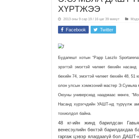
ХҮРТЖЭЭ
2013 оны 9 сар 19 / 16 цаг 39 минут
Мэдэ
Facebook
Twitter
Будапешт хотын “Papp Laszlo Sportaren
эрэгтэй эмэгтэй чөлөөт бөхийн насанд
бөхийн 74, эмэгтэй чөлөөт бөхийн 48, 51 
олон улсын хэмжээний мастер Э.Сумьяа 
Оюуны универсиад наадмаас мөнгө, “Mon
Насанд хүрэгчдийн УАШТ-нд түрүүлж ам
тохиолдол байна.
48 кг-ийн жинд барилдсан Гавья
венесэулийн бөхтэй барилдахдаа б
гаргаж цэвэр ялагдаагүй бол ДАШТ-