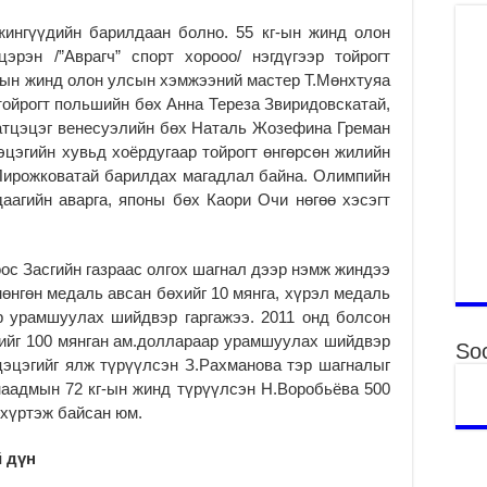
ху
ир
 жингүүдийн барилдаан болно. 55 кг-ын жинд олон
рэн /”Аврагч” спорт хорооо/ нэгдүгээр тойрогт
2
г-ын жинд олон улсын хэмжээний мастер Т.Мөнхтуяа
Гэ
 тойрогт польшийн бөх Анна Тереза Звиридовскатай,
ту
нэ
Батцэцэг венесуэлийн бөх Наталь Жозефина Греман
эцэгийн хувьд хоёрдугаар тойрогт өнгөрсөн жилийн
2
Пирожковатай барилдах магадлал байна. Олимпийн
Б.
аагийн аварга, японы бөх Каори Очи нөгөө хэсэгт
ор
2
НИ
с Засгийн газраас олгох шагнал дээр нэмж жиндээ
АЖ
мөнгөн медаль авсан бөхийг 10 мянга, хүрэл медаль
АЖ
р урамшуулах шийдвэр гаргажээ. 2011 онд болсон
ХӨ
ийг 100 мянган ам.доллараар урамшуулах шийдвэр
2
Soc
цэцэгийг ялж түрүүлсэн З.Рахманова тэр шагналыг
Ба
наадмын 72 кг-ын жинд түрүүлсэн Н.Воробьёва 500
тэ
хүртэж байсан юм.
ду
яв
 дүн
2