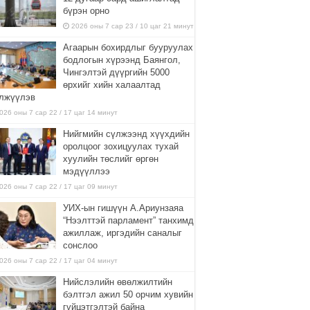
бүрэн орно
2026 оны 7 сар 23 / 10 цаг 21 минут
Агаарын бохирдлыг бууруулах
бодлогын хүрээнд Баянгол,
Чингэлтэй дүүргийн 5000
өрхийг хийн халаалтад
лжүүлэв
026 оны 7 сар 22 / 17 цаг 14 минут
Нийгмийн сүлжээнд хүүхдийн
оролцоог зохицуулах тухай
хуулийн төслийг өргөн
мэдүүллээ
026 оны 7 сар 22 / 17 цаг 09 минут
УИХ-ын гишүүн А.Ариунзаяа
“Нээлттэй парламент” танхимд
ажиллаж, иргэдийн саналыг
сонслоо
026 оны 7 сар 22 / 17 цаг 04 минут
Нийслэлийн өвөлжилтийн
бэлтгэл ажил 50 орчим хувийн
гүйцэтгэлтэй байна