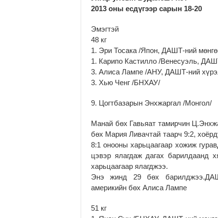
2013 оны есдүгээр сарын 18-20
Эмэгтэй
48 кг
1. Эри Тосака /Япон, ДАШТ-ний мөнг
1. Карипо Кастилло /Венесуэль, ДАШ
3. Алиса Лампе /АНУ, ДАШТ-ний хүрэ
3. Хью Ченг /БНХАУ/
9. Цогтбазарын Энхжаргал /Монгол/
Манай бөх Гавьяат тамирчин Ц.Энхжа
бөх Мария Ливачтай таарч 9:2, хоёр
8:1 онооны харьцаагаар хожиж гурав
цэвэр ялагдаж дагах барилдаанд х
харьцаагаар ялагджээ.
Энэ жинд 29 бөх барилджээ.ДАШ
америкийн бөх Алиса Лампе
51 кг