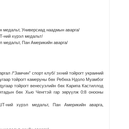
Б.
аж
уя
2
“С
өн медальт, Универсиад наадмын аварга/
да
Т-ний хүрэл медальт/
ду
л медальт, Пан Америкийн аварга/
2
Мо
бү
ни
2
ргал /“Замчин” спорт клуб/ эхний тойрогт украиний
Тө
дугаар тойрогт камеруны бөх Ребкка Ндоло Муамбог
то
дугаар тойрогт венесуэлийн бөх Карипа Кастиллод
2
ятадын бөх Хью Ченгтэй гар зөрүүлж 0:8 онооны
“Э
хө
Т-ний хүрэл медальт, Пан Америкийн аварга,
2
“Ж
2