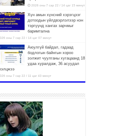
2026 оны 7 сар 22 / 14 цаг 15 минут
Хүн амын хүнсний хэрэгцээг
дотоодын үйлдвэрлэлээр нэн
тэргүүнд хангах зарчмыг
баримтална
026 оны 7 сар 22 / 14 цаг 07 минут
Аюулгүй байдал, гадаад
бодлогын байнгын хороо
ээлжит чуулганы хугацаанд 18
удаа хуралдаж, 36 асуудал
лэлцжээ
026 оны 7 сар 22 / 11 цаг 43 минут
“4 улирлын турш үйл
ажиллагаа явуулах
боломжтой-Хүүхэд хөгжүүлэх
төв” байгуулах төсөлд төр,
вийн хэвшлийн түншлэлийн хүрээнд хамтран
иллахыг урьж байна
026 оны 7 сар 22 / 9 цаг 28 минут
Б.Пүрэвдагва: “Урт цагаан”-ыг
залуучууд чөлөөт цагаа