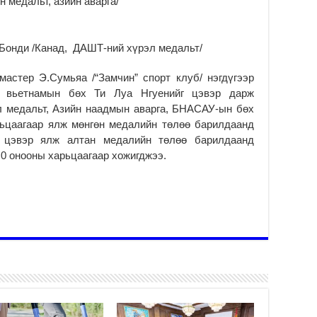
 медальт, азийн аварга/
Б.
за
за
Бонди /Канад, ДАШТ-ний хүрэл медальт/
2
астер Э.Сумьяа /“Замчин” спорт клуб/ нэгдүгээр
Б.
чи
гт вьетнамын бөх Ти Луа Нгуенийг цэвэр дарж
бо
л медальт, Азийн наадмын аварга, БНАСАУ-ын бөх
2
рьцаагаар ялж мөнгөн медалийн төлөө барилдаанд
г цэвэр ялж алтан медалийн төлөө барилдаанд
Ха
за
:0 онооны харьцаагаар хожигджээ.
үр
2
Ус
ба
сэ
га
2
31
үе
ба