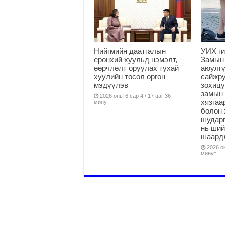
Нийгмийн даатгалын
УИХ ги
ерөнхий хуульд нэмэлт,
Замын
өөрчлөлт оруулах тухай
аюулгү
хуулийн төсөл өргөн
сайжру
мэдүүлэв
зохицу
замын 
2026 оны 6 сар 4 / 17 цаг 36
хязга
минут
болон 
шударг
нь ши
шаардл
2026 он
минут