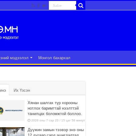
гэний мэдээлэл
Монгол бахархал
инэ
Их Үзсэн
Хянан шалгах түр хорооны
нотлох баримттай нээлттэй
танилцах боломжтой боллоо.
2026 оны 7 сар 23 / 15 цаг 58 минут
Дүүжин замын тээвэр энэ оны
12 дугаар сард ашиглалтад