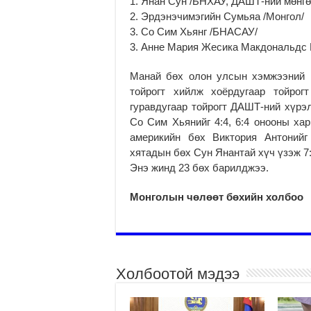
1. Янан Сун /БНХАУ, ДАШТ-ний мөнгөн
2. Эрдэнэчимэгийн Сумьяа /Монгол/
3. Со Сим Хьянг /БНАСАУ/
3. Анне Мария Жесика Макдональдс 
Манай бөх олон улсын хэмжээний м
тойрогт хийлж хоёрдугаар тойро
гуравдугаар тойрогт ДАШТ-ний хүрэ
Со Сим Хьянийг 4:4, 6:4 онооны ха
америкийн бөх Виктория Антоний
хятадын бөх Сун Янантай хүч үзэж 7
Энэ жинд 23 бөх барилджээ.
Монголын чөлөөт бөхийн холбоо
Холбоотой мэдээ