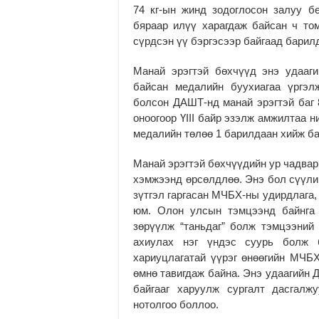
74 кг-ын жинд зодоглосон залуу б
бяраар илүү харагдаж байсан ч то
сүрдсэн үү бэргэсээр байгаад барилд
Манай эрэгтэй бөхчүүд энэ удааг
байсан медалийн буухиагаа үргэл
болсон ДАШТ-нд манай эрэгтэй баг 
оноогоор ҮIII байр эзэлж амжилтаа 
медалийн төлөө 1 барилдаан хийж ба
Манай эрэгтэй бөхчүүдийн ур чадвар
хэмжээнд өрсөлдлөө. Энэ бол сүүли
зүтгэл гаргасан МЧБХ-ны удирдлага,
юм. Олон улсын тэмцээнд байнга 
зөрүүлж “таньдаг” болж тэмцээний
ахиулах нэг үндэс суурь болж 
хариуцлагатай үүрэг өнөөгийн МЧБ
өмнө тавигдаж байна. Энэ удаагийн 
байгааг харуулж сургалт дасгалж
нотолгоо боллоо.