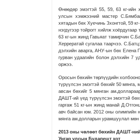
Өнөөдөр эмэгтэй 55, 59, 63 кг-ийн
улсын хэмжээний мастер С.Бямбацэ
хятадын бөх Хуечинь Зхонгтой, 59 к
нэгдүгээр тойрогт хийлж хоёрдугаар
63 кг-ын жинд Гавьяат тамирчин С.
Херрератай сугалаа таарчээ. С.Батц
дэлхийн аварга, АНУ-ын бөх Елена 
гурван удаагийн болон дэлхийн 7 уд
оржээ.
Оросын бөхийн төрлүүдийн холбооноо
түрүүлсэн эмэгтэй бөхийг 50 мянга, 
авсан бөхийг 5 мянган ам.доллараа
ДАШТ-ий үед түрүүлсэн эмэгтэй бөх
гаргаж 51 кг-ын жинд манай Д.Отгон
авч байсан юм. 2012 оны олимпийн 
мянга ам.долларын урамшуулал мөн 
2013 оны чөлөөт бөхийн ДАШТ-ний
Унгар улсын Будапешт хот