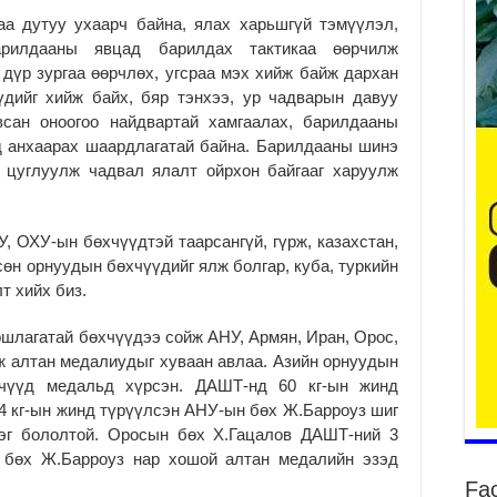
аа дутуу ухаарч байна, ялах харьшгүй тэмүүлэл,
арилдааны явцад барилдах тактикаа өөрчилж
2
дүр зургаа өөрчлөх, угсраа мэх хийж байж дархан
Ту
үдийг хийж байх, бяр тэнхээ, ур чадварын давуу
хо
всан оноогоо найдвартай хамгаалах, барилдааны
2
ид анхаарах шаардлагатай байна. Барилдааны шинэ
 цуглуулж чадвал ялалт ойрхон байгааг харуулж
Ер
су
ав
2
, ОХУ-ын бөхчүүдтэй таарсангүй, гүрж, казахстан,
сөн орнуудын бөхчүүдийг ялж болгар, куба, туркийн
БҮ
т хийх биз.
ЭД
ӨР
шлагатай бөхчүүдээ сойж АНУ, Армян, Иран, Орос,
2
 алтан медалиудыг хуваан авлаа. Азийн орнуудын
26
хчүүд медальд хүрсэн. ДАШТ-нд 60 кг-ын жинд
су
су
74 кг-ын жинд түрүүлсэн АНУ-ын бөх Ж.Барроуз шиг
дэг бололтой. Оросын бөх Х.Гацалов ДАШТ-ний 3
2
н бөх Ж.Барроуз нар хошой алтан медалийн эзэд
CO
Fa
тээ