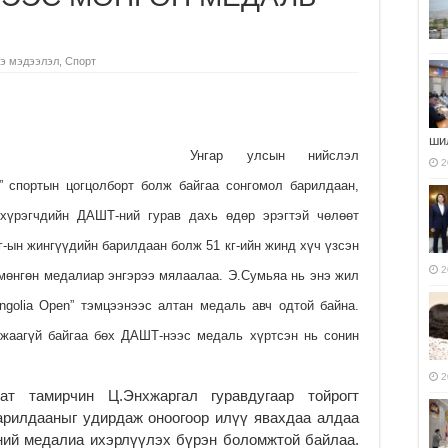
э мэдээлэл
,
Спорт
ши
Унгар улсын нийслэл
2
a” спортын цогцолборт болж байгаа сонгомол барилдаан,
 хүрэгчдийн ДАШТ-ний гурав дахь өдөр эрэгтэй чөлөөт
кг-ын жингүүдийн барилдаан болж 51 кг-ийн жинд хүч үзсэн
2
мөнгөн медалиар энгэрээ мялаалаа. Э.Сумьяа нь энэ жил
golia Open” тэмцээнээс алтан медаль авч одтой байна.
жаагүй байгаа бөх ДАШТ-нээс медаль хүртсэн нь сонин
2
ат тамирчин Ц.Энхжаргал гуравдугаар тойрогт
арилдааныг удирдаж оноогоор илүү явахдаа алдаа
ний медалиа ихэрлүүлэх бүрэн боломжтой байлаа.