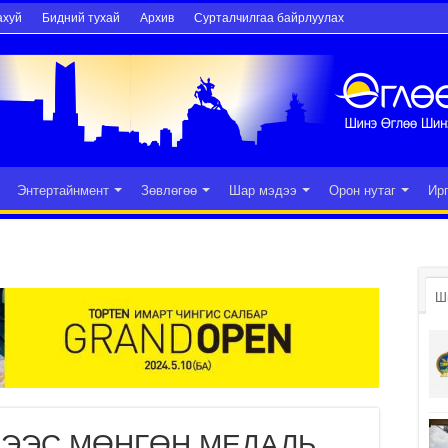
ахуй
Бидний тухай
Архив
Сурталчилгаа байрлуулах
Энтертайнмент
Зөвлөгөө
Шар мэдээ
Орон нутаг
Ир
Ш
НЭЭС МӨНГӨН МЕДАЛЬ