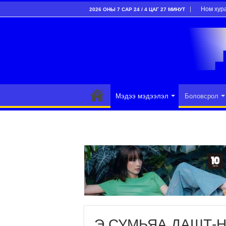
Ном хур
2026 ОНЫ 7 САР 24 / 4 ЦАГ 27 МИНУТ
Мэдээ мэдээлэл
Боловсрол
Э.СУМЬЯА ДАШТ-