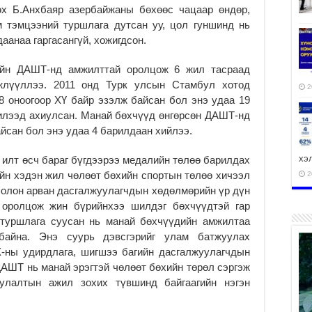
өх Б.Анхбаяр азербайжаны бөхөөс чацаар өндөр,
м тэмцээний туршлага дутсан уу, цол гуншинд нь
аанаа гаргасангүй, хожигдсон.
ийн ДАШТ-нд амжилттай оролцож 6 жил тасраад
жлүүллээ. 2011 онд Турк улсын Стамбул хотод
2
8 оноогоор ХҮ байр эзэлж байсан бол энэ удаа 19
нилээд ахиулсан. Манай бөхчүүд өнгөрсөн ДАШТ-нд
йсан бол энэ удаа 4 барилдаан хийлээ.
хэ
 илт өсч бараг бүгдээрээ медалийн төлөө барилдах
йн хэдэн жил чөлөөт бөхийн спортын төлөө хичээл
2
 олон арван дасгалжуулагчдын хөдөлмөрийн үр дүн
оролцож жин бүрийнхээ шилдэг бөхчүүдтэй гар
 туршлага суусан нь манай бөхчүүдийн амжилтаа
байна. Энэ суурь дэвсгэрийг улам батжуулах
ху
Х-ны удирдлага, шигшээ багийн дасгалжуулагчдын
аж
ДАШТ нь манай эрэгтэй чөлөөт бөхийн төрөл сэргэж
2
уулалтын ажил зохих түвшинд байгаагийн нэгэн