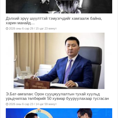
Дэлхий эрүү шүүлттэй тэмуэгчдийг хамгаалж байна,
харин манайд…
2026 оны 6 сар 29 / 15 цаг 23 минут
Э.Бат-амгалан: Орон сууцжуулалтын тухай хуульд
урьдчилгаа төлбөрийг 50 хувиар бууруулахаар тусгасан
2026 оны 6 сар 23 / 14 цаг 59 минут