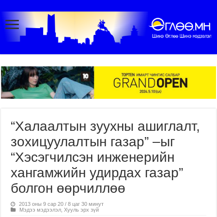
“Халаалтын зуухны ашиглалт,
зохицуулалтын газар” –ыг
“Хэсэгчилсэн инженерийн
хангамжийн удирдах газар”
болгон өөрчиллөө
2013 оны 9 сар 20 / 8 цаг 30 минут
Мэдээ мэдээлэл
,
Хууль эрх зүй