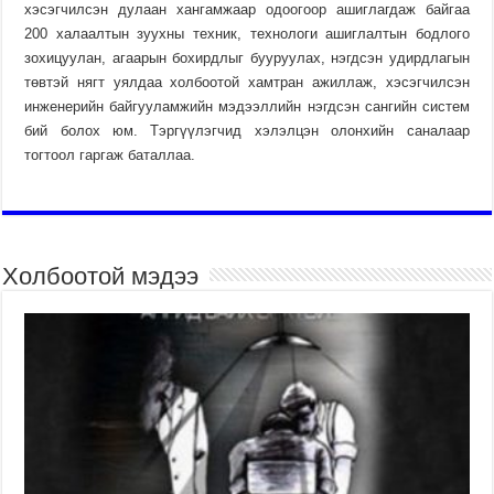
хэсэгчилсэн дулаан хангамжаар одоогоор ашиглагдаж байгаа
200 халаалтын зуухны техник, технологи ашиглалтын бодлого
зохицуулан, агаарын бохирдлыг бууруулах, нэгдсэн удирдлагын
төвтэй нягт уялдаа холбоотой хамтран ажиллаж, хэсэгчилсэн
инженерийн байгууламжийн мэдээллийн нэгдсэн сангийн систем
бий болох юм. Тэргүүлэгчид хэлэлцэн олонхийн саналаар
тогтоол гаргаж баталлаа.
Холбоотой мэдээ