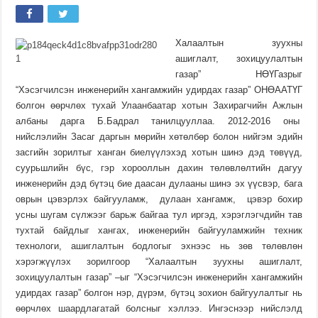
Халаалтын зуухны
ашиглалт, зохицуулалтын
газар” НӨҮГазрыг
“Хэсэгчилсэн инженерийн хангамжийн удирдах газар” ОНӨААТҮГ
болгон өөрчлөх тухай Улаанбаатар хотын Захирагчийн Ажлын
албаны дарга Б.Бадрал танилцууллаа. 2012-2016 оны
нийслэлийн Засаг даргын мөрийн хөтөлбөр болон нийгэм эдийн
засгийн зорилтыг ханган биелүүлэхэд хотын шинэ дэд төвүүд,
суурьшлийн бүс, гэр хорооллын дахин төлөвлөлтийн дагуу
инженерийн дэд бүтэц бие даасан дулааны шинэ эх үүсвэр, бага
оврын цэвэрлэх байгууламж, дулаан хангамж, цэвэр бохир
усны шугам сүлжээг барьж байгаа тул иргэд, хэрэглэгчдийн тав
тухтай байдлыг хангах, инженерийн байгууламжийн техник
технологи, ашиглалтын бодлогыг эхнээс нь зөв төлөвлөн
хэрэгжүүлэх зорилгоор “Халаалтын зуухны ашиглалт,
зохицуулалтын газар” –ыг “Хэсэгчилсэн инженерийн хангамжийн
удирдах газар” болгон нэр, дүрэм, бүтэц зохион байгуулалтыг нь
өөрчлөх шаардлагатай болсныг хэллээ. Ингэснээр нийслэлд