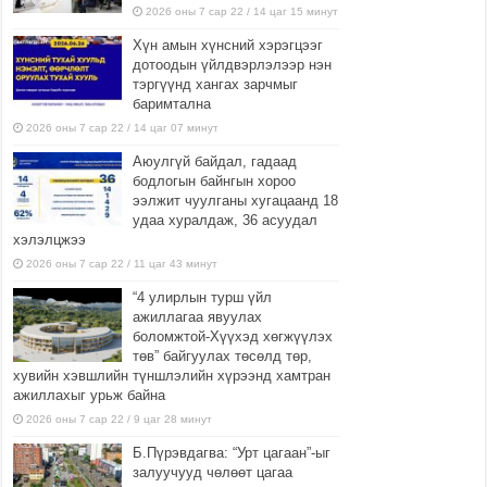
2026 оны 7 сар 22 / 14 цаг 15 минут
Хүн амын хүнсний хэрэгцээг
дотоодын үйлдвэрлэлээр нэн
тэргүүнд хангах зарчмыг
баримтална
2026 оны 7 сар 22 / 14 цаг 07 минут
Аюулгүй байдал, гадаад
бодлогын байнгын хороо
ээлжит чуулганы хугацаанд 18
удаа хуралдаж, 36 асуудал
хэлэлцжээ
2026 оны 7 сар 22 / 11 цаг 43 минут
“4 улирлын турш үйл
ажиллагаа явуулах
боломжтой-Хүүхэд хөгжүүлэх
төв” байгуулах төсөлд төр,
хувийн хэвшлийн түншлэлийн хүрээнд хамтран
ажиллахыг урьж байна
2026 оны 7 сар 22 / 9 цаг 28 минут
Б.Пүрэвдагва: “Урт цагаан”-ыг
залуучууд чөлөөт цагаа