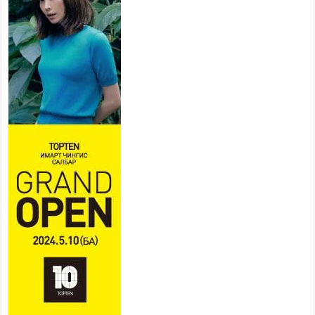
суралцана
2026 оны 7 сар 21 / 13 цаг 43 минут
COP17 хурлын үеэрх замын
хөдөлгөөн, нийтийн тээврийн
зохицуулалт, сургууль,
цэцэрлэг, зах, худалдааны
төвийн ажиллах хуваарийг гаргаж, иргэдэд
мэдээлэхийг үүрэг болголоо
2026 оны 7 сар 21 / 11 цаг 59 минут
Гэр бүлийн хэрэг шүүхэд хянан шийдвэрлэх
тухай хуулиар хүүхдийн дээд ашиг сонирхлыг
нэн тэргүүнд хангахыг баталгаажууллаа
2026 оны 7 сар 21 / 11 цаг 42 минут
Б.Пүрэвдагва: “Туул-1” коллекторыг ашиглалтад
оруулж байж бид гэр хорооллыг барилгажуулна
2026 оны 7 сар 21 / 10 цаг 15 минут
НИЙСЛЭЛ, АЙМГИЙН УДИРДЛАГУУДЫН
АЖЛЫГ ХҮНД СУРТЛЫГ БУУРУУЛЖ, ИРГЭД,
АЖ АХУЙН НЭГЖИЙН АЧААГ ХЭРХЭН
ХӨНГӨЛСНӨӨР ДҮГНЭНЭ
2026 оны 7 сар 21 / 10 цаг 09 минут