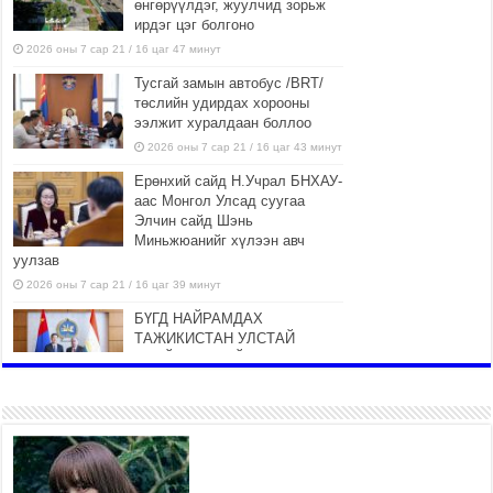
өнгөрүүлдэг, жуулчид зорьж
ирдэг цэг болгоно
2026 оны 7 сар 21 / 16 цаг 47 минут
Тусгай замын автобус /BRT/
төслийн удирдах хорооны
ээлжит хуралдаан боллоо
2026 оны 7 сар 21 / 16 цаг 43 минут
Ерөнхий сайд Н.Учрал БНХАУ-
аас Монгол Улсад суугаа
Элчин сайд Шэнь
Миньжюанийг хүлээн авч
уулзав
2026 оны 7 сар 21 / 16 цаг 39 минут
БҮГД НАЙРАМДАХ
ТАЖИКИСТАН УЛСТАЙ
ЭДИЙН ЗАСГИЙН ХАМТЫН
АЖИЛЛАГААГ ӨРГӨЖҮҮЛНЭ
2026 оны 7 сар 21 / 16 цаг 34 минут
26,992 суралцагч хотхоны бага
сургуульд, 8100 суралцагч
төрөлжсөн ахлах сургуульд