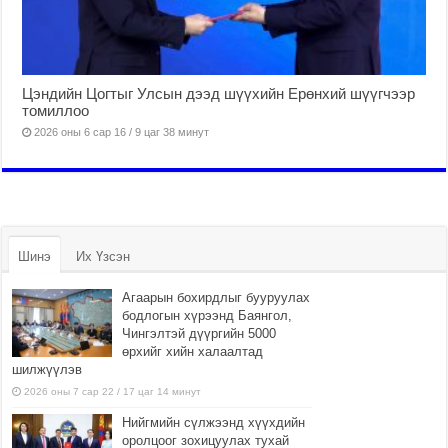
Цэндийн Цогтыг Улсын дээд шүүхийн Ерөнхий шүүгчээр
томиллоо
2026 оны 6 сар 16 / 9 цаг 38 минут
Шинэ
Их Үзсэн
Агаарын бохирдлыг бууруулах
бодлогын хүрээнд Баянгол,
Чингэлтэй дүүргийн 5000
өрхийг хийн халаалтад
шилжүүлэв
2026 оны 7 сар 22 / 17 цаг 14 минут
Нийгмийн сүлжээнд хүүхдийн
оролцоог зохицуулах тухай