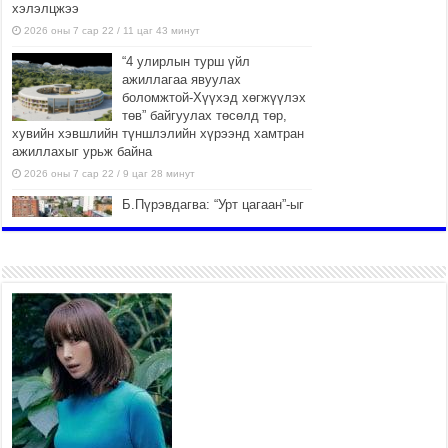
хэлэлцжээ
2026 оны 7 сар 22 / 11 цаг 43 минут
“4 улирлын турш үйл
ажиллагаа явуулах
боломжтой-Хүүхэд хөгжүүлэх
төв” байгуулах төсөлд төр,
хувийн хэвшлийн түншлэлийн хүрээнд хамтран
ажиллахыг урьж байна
2026 оны 7 сар 22 / 9 цаг 28 минут
Б.Пүрэвдагва: “Урт цагаан”-ыг
залуучууд чөлөөт цагаа
өнгөрүүлдэг, жуулчид зорьж
ирдэг цэг болгоно
2026 оны 7 сар 21 / 16 цаг 47 минут
Тусгай замын автобус /BRT/
төслийн удирдах хорооны
ээлжит хуралдаан боллоо
2026 оны 7 сар 21 / 16 цаг 43 минут
Ерөнхий сайд Н.Учрал БНХАУ-
аас Монгол Улсад суугаа
Элчин сайд Шэнь