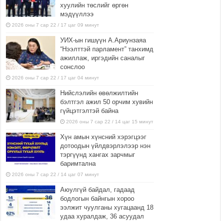
хуулийн төслийг өргөн
мэдүүллээ
2026 оны 7 сар 22 / 17 цаг 09 минут
УИХ-ын гишүүн А.Ариунзаяа
“Нээлттэй парламент” танхимд
ажиллаж, иргэдийн саналыг
сонслоо
2026 оны 7 сар 22 / 17 цаг 04 минут
Нийслэлийн өвөлжилтийн
бэлтгэл ажил 50 орчим хувийн
гүйцэтгэлтэй байна
2026 оны 7 сар 22 / 14 цаг 15 минут
Хүн амын хүнсний хэрэгцээг
дотоодын үйлдвэрлэлээр нэн
тэргүүнд хангах зарчмыг
баримтална
2026 оны 7 сар 22 / 14 цаг 07 минут
Аюулгүй байдал, гадаад
бодлогын байнгын хороо
ээлжит чуулганы хугацаанд 18
удаа хуралдаж, 36 асуудал