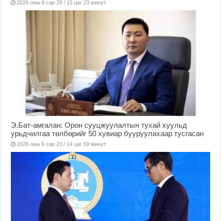
2026 оны 6 сар 29 / 15 цаг 23 минут
Э.Бат-амгалан: Орон сууцжуулалтын тухай хуульд
урьдчилгаа төлбөрийг 50 хувиар бууруулахаар тусгасан
2026 оны 6 сар 23 / 14 цаг 59 минут