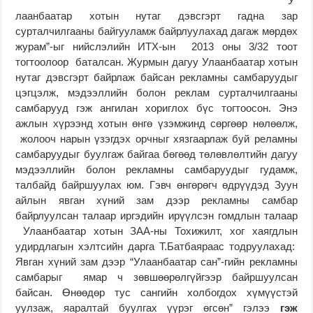
“У
лаанбаатар хотын нутаг дэвсгэрт гадна зар
сурталчилгааны байгууламж байрлуулахад дагаж мөрдөх
журам”-ыг нийслэлийн ИТХ-ын 2013 оны 3/32 тоот
тогтоолоор баталсан. Журмын дагуу Улаанбаатар хотын
нутаг дэвсгэрт байрлаж байсан рекламны самбаруудыг
цэгцэлж, мэдээллийн болон реклам сурталчилгааны
самбарууд гэж ангилан хориглох бүс тогтоосон. Энэ
ажлын хүрээнд хотын өнгө үзэмжинд сөргөөр нөлөөлж,
жолооч нарын үзэгдэх орчныг хязгаарлаж буй реламны
самбаруудыг буулгаж байгаа бөгөөд төлөвлөлтийн дагуу
мэдээллийн болон рекламны самбаруудыг гудамж,
талбайд байршуулах юм. Гэвч өнгөрөгч өдрүүдэд Зуун
айлын явган хүний зам дээр рекламны самбар
байрлуулсан талаар иргэдийн ирүүлсэн гомдлын талаар
Улаанбаатар хотын ЗАА-ны Тохижилт, хог хаягдлын
удирдлагын хэлтсийн дарга Т.Батбаяраас тодруулахад:
Явган хүний зам дээр “Улаанбаатар сан”-гийн рекламны
самбарыг ямар ч зөвшөөрөлгүйгээр байршуулсан
байсан. Өнөөдөр тус сангийн холбогдох хүмүүстэй
уулзаж, яаралтай буулгах үүрэг өгсөн” гэлээ
гэж