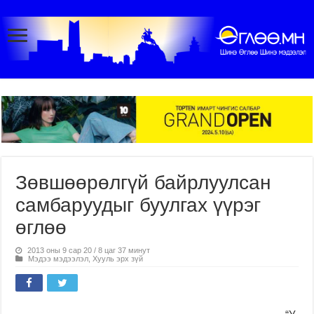
Зөвшөөрөлгүй байрлуулсан
самбаруудыг буулгах үүрэг
өглөө
2013 оны 9 сар 20 / 8 цаг 37 минут
Мэдээ мэдээлэл
,
Хууль эрх зүй