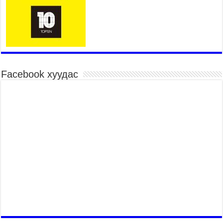
Үндэсний их баяр наадмын шагайн харваа
насанд хүрэгчдийн багийн харваагаар
үргэлжилж байна
2026 оны 7 сар 15 / 10 цаг 52 минут
Үндэсний их баяр наадмын хүчит бөхийн
барилдаан эхэллээ
2026 оны 7 сар 15 / 10 цаг 46 минут
Facebook хуудас
Үндэсний хувцасны өдрийг тохиолдуулан
“Дээлтэй монгол наадам” боллоо
2026 оны 7 сар 15 / 10 цаг 41 минут
МОНГОЛ УЛСЫН ЕРӨНХИЙ САЙД Н.УЧРАЛ
БАЯР НААДМЫН НЭЭЛТЭД ОРОЛЦОЖ,
НААДАМЧИН ОЛОНД МЭНДЧИЛГЭЭ
ДЭВШҮҮЛЭВ
2026 оны 7 сар 14 / 17 цаг 56 минут
МОНГОЛ УЛСЫН ЕРӨНХИЙ САЙД Н.УЧРАЛ
БҮГД НАЙРАМДАХ СОЛОНГОС УЛСЫН
ЕРӨНХИЙЛӨГЧ И ЖЭ МЁН-Д БАРААЛХАВ
2026 оны 7 сар 14 / 17 цаг 51 минут
ТӨРИЙН ДАЛБААНЫ ӨДӨРТ ЗОРИУЛСАН