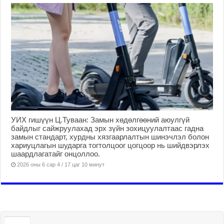
УИХ гишүүн Ц.Туваан: Замын хөдөлгөөний аюулгүй
байдлыг сайжруулахад эрх зүйн зохицуулалтаас гадна
замын стандарт, хурдны хязгаарлалтын шинэчлэл болон
хариуцлагын шударга тогтолцоог цогцоор нь шийдвэрлэх
шаардлагатайг онцоллоо.
2026 оны 6 сар 4 / 17 цаг 10 минут