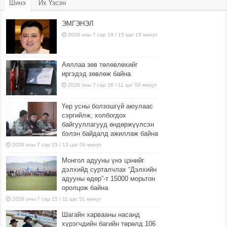
Шинэ
Их Үзсэн
ЭМГЭНЭЛ
2026 оны 7 сар 19 / 15 цаг 15 минут
Аяллаа зөв төлөвлөхийг
иргэдэд зөвлөж байна
2026 оны 7 сар 16 / 11 цаг 50 минут
Үер усны болзошгүй аюулаас
сэргийлж, холбогдох
байгууллагууд өндөржүүлсэн
бэлэн байдалд ажиллаж байна
2026 оны 7 сар 15 / 13 цаг 06 минут
Монгол адууны үнэ цэнийг
дэлхийд сурталчлах “Дэлхийн
адууны өдөр”-т 15000 морьтон
оролцож байна
2026 оны 7 сар 15 / 11 цаг 51 минут
Шагайн харвааны насанд
хүрэгчдийн багийн төрөлд 106