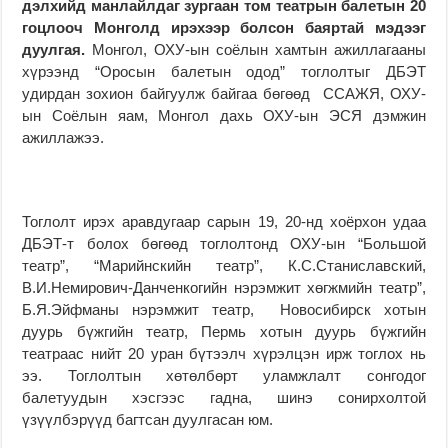
дэлхийд манлайлдаг зургаан том театрын балетын 20
гоцлооч Монголд ирэхээр болсон баяртай мэдээг
дуулгая.
Монгол, ОХУ-ын соёлын хамтын ажиллагааны
хүрээнд “Оросын балетын одод” тоглолтыг ДБЭТ
удирдан зохион байгуулж байгаа бөгөөд ССАЖЯ, ОХУ-
ын Соёлын яам, Монгол дахь ОХУ-ын ЭСЯ дэмжин
ажиллажээ.
Тоглолт ирэх аравдугаар сарын 19, 20-нд хоёрхон удаа
ДБЭТ-т болох бөгөөд тоглолтонд ОХУ-ын “Большой
театр”, “Марийнскийн театр”, К.С.Станиславский,
В.И.Немирович-Данченкогийн нэрэмжит хөгжмийн театр”,
Б.Я.Эйфманы нэрэмжит театр, Новосибирск хотын
дуурь бүжгийн театр, Пермь хотын дуурь бүжгийн
театраас нийт 20 уран бүтээлч хүрэлцэн ирж тоглох нь
ээ. Тоглолтын хөтөлбөрт уламжлалт сонгодог
балетуудын хэсгээс гадна, шинэ сонирхолтой
үзүүлбэрүүд багтсан дуулгасан юм.