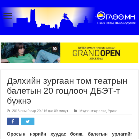
Дэлхийн зургаан том театрын
балетын 20 гоцлооч ДБЭТ-т
бүжнэ
2013 оны 9 сар 20 / 16 цаг 09 минут
Мэдээ мэдээлэл
,
Урлаг
Оросын нэрийн хуудас болж, балетын урлагийг