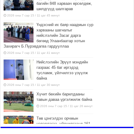
багийн 848 харваач өрсөлдөж,
шилдгүүд шалгарав
2026 оны 7 сар 15 / 11 цаг 45 минут
Үндэсний их баяр наадмын сур
харвааны шагналыг
нийслэлийн Засаг дарга
бөгөөд Улаанбаатар хотын
Захирагч Б.Пүрэвдагва гардууллаа
2026 оны 7 сар 15 / 11 цаг 41 минут
Нийслэлийн Эрүүл мэндийн
газраас 45 баг иргэдэд
тусламж, үйлчилгээ үзүүлж
байна
2026 оны 7 сар 15 / 11 цаг 30 минут
Хүчит бөхийн барилдааны
тавын даваа үргэлжилж байна
2026 оны 7 сар 15 / 11 цаг 26 минут
Төв цэнгэлдэх орчмын
цэвэрлэгээ, үйлчилгээнд 161
ажилтан, 27 техниктэй