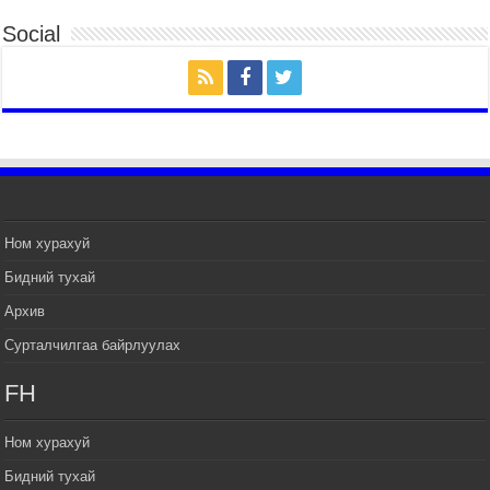
ЦЭРГИЙН ЁСЛОЛЫН ЖАГСААЛ БОЛЛОО
Social
2026 оны 7 сар 14 / 17 цаг 47 минут
Өв соёлоо тээж яваа уяачдын галаар УИХ-ын
дарга С.Бямбацогт зочлон баяр хүргэв
2026 оны 7 сар 14 / 17 цаг 40 минут
УИХ-ын дарга С.Бямбацогт Үндэсний их баяр
наадмын нээлтэд оролцон, сурын талбай,
шагайн асарт зочиллоо
2026 оны 7 сар 14 / 17 цаг 26 минут
Монгол Улсын Их Хурлын дарга С.Бямбацогт
Ном хурахуй
баяр наадмын мэндчилгээ дэвшүүлэв
Бидний тухай
2026 оны 7 сар 14 / 17 цаг 09 минут
Архив
УИХ-ын дарга С.Бямбацогт БНХАУ-аас Монгол
Улсад суугаа Элчин сайд Шэнь Миньжуанийг
Сурталчилгаа байрлуулах
хүлээн авч уулзав
2026 оны 7 сар 14 / 17 цаг 03 минут
FH
УИХ-ын дарга С.Бямбацогт Бүгд Найрамдах
Солонгос Улсын Ерөнхийлөгч И Жэ Мён-д
Ном хурахуй
бараалхав
Бидний тухай
2026 оны 7 сар 14 / 16 цаг 56 минут