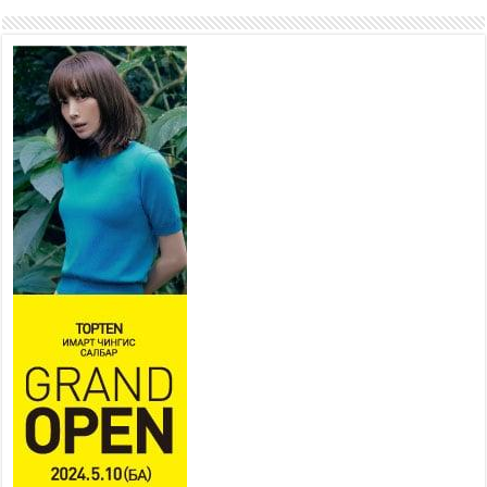
ажиллаж байна
2026 оны 7 сар 15 / 11 цаг 22 минут
Наадмын амралтын өдрүүдэд
нийслэлийн эрүүл мэндийн
байгууллагууд дараах
хуваарийн дагуу ажиллана
2026 оны 7 сар 15 / 11 цаг 18 минут
Үндэсний их баяр наадам
эхэллээ
2026 оны 7 сар 15 / 11 цаг 14 минут
Үер усны аюулаас сэргийлж, нийслэлийн Онцгой
байдлын газрын 162 алба хаагч үүрэг гүйцэтгэж
байна
2026 оны 7 сар 15 / 11 цаг 07 минут
Үндэсний их сурын харваанд 850 харваач цэц
мэргэнээ сорьж байна
2026 оны 7 сар 15 / 11 цаг 03 минут
Төв цэнгэлдэхийн эргэн тойронд
2026 оны 7 сар 15 / 10 цаг 58 минут