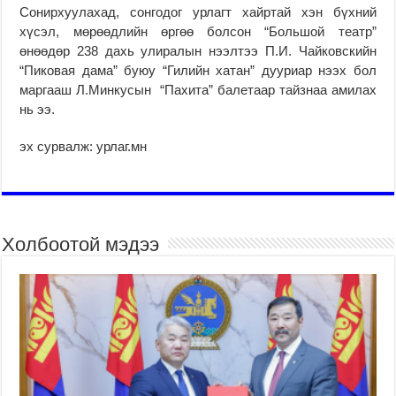
Сонирхуулахад, сонгодог урлагт хайртай хэн бүхний
хүсэл, мөрөөдлийн өргөө болсон “Большой театр”
өнөөдөр 238 дахь улиралын нээлтээ П.И. Чайковскийн
“Пиковая дама” буюу “Гилийн хатан” дууриар нээх бол
маргааш Л.Минкусын “Пахита” балетаар тайзнаа амилах
нь ээ.
эх сурвалж: урлаг.мн
Холбоотой мэдээ