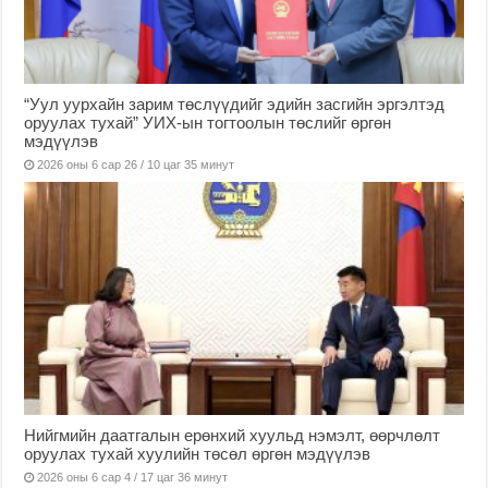
“Уул уурхайн зарим төслүүдийг эдийн засгийн эргэлтэд
оруулах тухай” УИХ-ын тогтоолын төслийг өргөн
мэдүүлэв
2026 оны 6 сар 26 / 10 цаг 35 минут
Нийгмийн даатгалын ерөнхий хуульд нэмэлт, өөрчлөлт
оруулах тухай хуулийн төсөл өргөн мэдүүлэв
2026 оны 6 сар 4 / 17 цаг 36 минут